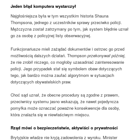
Jeden błąd komputera wystarczył
Najgłośniejsza była w tym wszystkim historia Shauna
Thompsona, jednego z uczestników sprawy przeciwko policji.
Mężczyzna został zatrzymany po tym, jak system błędnie uznał
go za osobę z policyjnej listy obserwacyjnej.
Funkcjonariusze mieli zażądać dokumentów i ostrzec go przed
możliwością dalszych działań. Thompson
przekonywał później,
że nie zrobił niczego, co mogłoby uzasadniać zainteresowanie
policji. Jego przypadek stał się symbolem obaw dotyczących
tego, jak bardzo można zaufać algorytmom w sytuacjach
dotyczących obywatelskich praw.
Choć sąd uznał, że obecne procedury są zgodne z prawem,
przeciwnicy systemu jasno wskazują, że nawet pojedyncza
pomyłka może oznaczać poważne konsekwencje dla osoby,
która znalazła się w niewłaściwym miejscu.
Rząd mówi o bezpieczeństwie, aktywiści o prywatności
Brytyjskie władze nie kryją zadowolenia z wyroku. Minister