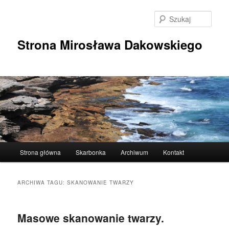
Przeskocz
Przeskocz
do
do
Szuka
tekstu
widgetów
Strona Mirosława Dakowskiego
Główne
Strona główna
Skarbonka
Archiwum
Kontakt
menu
ARCHIWA TAGU:
SKANOWANIE TWARZY
Masowe skanowanie twarzy.