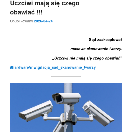
Uczciwi mają się czego
obawiać !!!
Opublikowany
2026-04-24
Sąd zaakceptował
masowe skanowanie twarzy.
„Uczciwi nie mają się czego obawiać”
i
thardware/inwigilacja_sad_skanowanie_twarzy