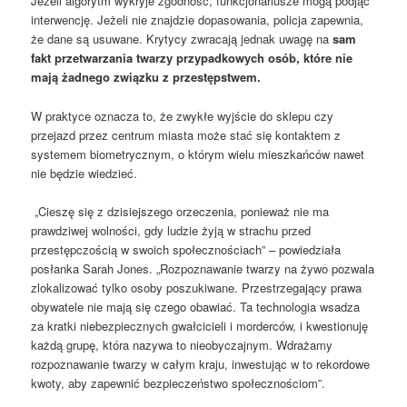
Jeżeli algorytm wykryje zgodność, funkcjonariusze mogą podjąć
interwencję. Jeżeli nie znajdzie dopasowania, policja zapewnia,
że dane są usuwane. Krytycy zwracają jednak uwagę na
sam
fakt przetwarzania twarzy przypadkowych osób, które nie
mają żadnego związku z przestępstwem.
W praktyce oznacza to, że zwykłe wyjście do sklepu czy
przejazd przez centrum miasta może stać się kontaktem z
systemem biometrycznym, o którym wielu mieszkańców nawet
nie będzie wiedzieć.
„Cieszę się z dzisiejszego orzeczenia, ponieważ nie ma
prawdziwej wolności, gdy ludzie żyją w strachu przed
przestępczością w swoich społecznościach” – powiedziała
posłanka Sarah Jones. „Rozpoznawanie twarzy na żywo pozwala
zlokalizować tylko osoby poszukiwane. Przestrzegający prawa
obywatele nie mają się czego obawiać. Ta technologia wsadza
za kratki niebezpiecznych gwałcicieli i morderców, i kwestionuję
każdą grupę, która nazywa to nieobyczajnym. Wdrażamy
rozpoznawanie twarzy w całym kraju, inwestując w to rekordowe
kwoty, aby zapewnić bezpieczeństwo społecznościom”.