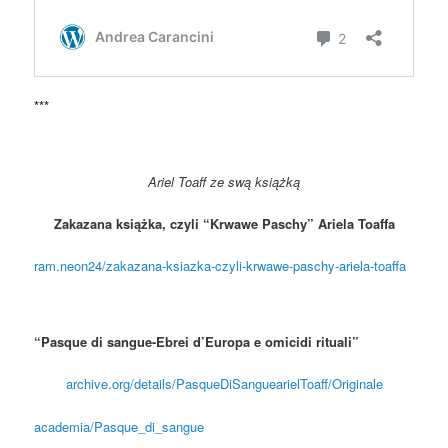
***
Ariel Toaff ze swą książką
Zakazana książka, czyli “Krwawe Paschy” Ariela Toaffa
ram.neon24/zakazana-ksiazka-czyli-krwawe-paschy-ariela-toaffa
“Pasque di sangue-Ebrei d’Europa e omicidi rituali”
archive.org/details/PasqueDiSanguearielToaff/Originale
academia/Pasque_di_sangue