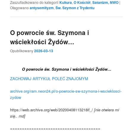
Zaszufladkowano do kategorii
Kultura
,
O Kościół
,
Satanizm, NWO
|
Otagowano
antysemityzm
,
Św. Szymon z Trydentu
O powrocie św. Szymona i
wściekłości Żydów…
Opublikowany
2026-03-13
O powrocie św. Szymona i wściekłości Żydów…
ZACHOWAJ ARTYKUŁ
POLEĆ ZNAJOMYM
archive.org/ram.neon24.pl/o-powrocie-sw-szymona-i-wscieklosci-
zydow
https://web.archive.org/web/20200408113218if_/
[nie otwiera mi
się.. md]
======================================