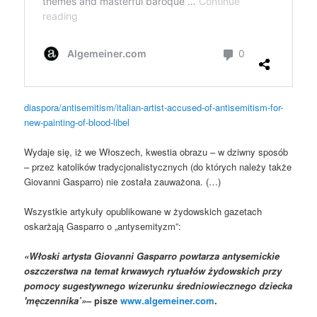
diaspora/antisemitism/italian-artist-accused-of-antisemitism-for-
new-painting-of-blood-libel
Wydaje się, iż we Włoszech, kwestia obrazu – w dziwny sposób
– przez katolików tradycjonalistycznych (do których należy także
Giovanni Gasparro) nie została zauważona. (…)
Wszystkie artykuły opublikowane w żydowskich gazetach
oskarżają Gasparro o „antysemityzm”:
«Włoski artysta Giovanni Gasparro powtarza antysemickie
oszczerstwa na temat krwawych rytuałów żydowskich przy
pomocy sugestywnego wizerunku średniowiecznego dziecka
'męczennika’»
– pisze
www.algemeiner.com
.