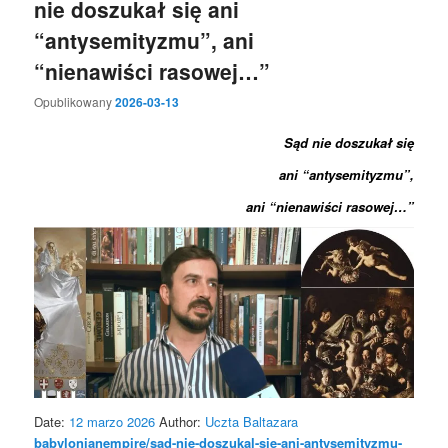
nie doszukał się ani
“antysemityzmu”, ani
“nienawiści rasowej…”
Opublikowany
2026-03-13
Sąd nie doszukał się
ani “antysemityzmu”,
ani “nienawiści rasowej…”
Date:
12 marzo 2026
Author:
Uczta Baltazara
babylonianempire/sad-nie-doszukal-sie-ani-antysemityzmu-