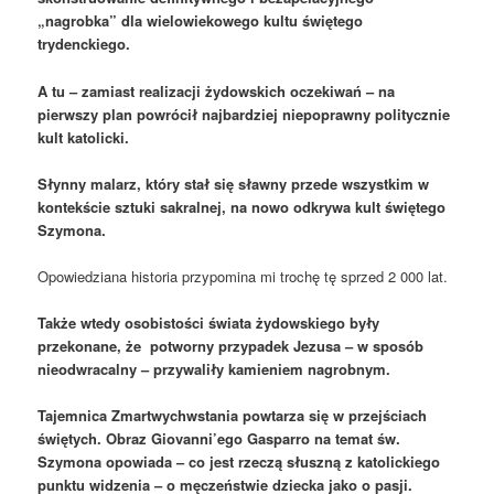
„nagrobka” dla wielowiekowego kultu świętego
trydenckiego.
A tu – zamiast realizacji żydowskich oczekiwań – na
pierwszy plan powrócił najbardziej niepoprawny politycznie
kult katolicki.
Słynny malarz, który stał się sławny przede wszystkim w
kontekście sztuki sakralnej, na nowo odkrywa kult świętego
Szymona.
Opowiedziana historia przypomina mi trochę tę sprzed 2 000 lat.
Także wtedy osobistości świata żydowskiego były
przekonane, że potworny przypadek Jezusa – w sposób
nieodwracalny – przywaliły kamieniem nagrobnym.
Tajemnica Zmartwychwstania powtarza się w przejściach
świętych. Obraz Giovanni’ego Gasparro na temat św.
Szymona opowiada – co jest rzeczą słuszną z katolickiego
punktu widzenia – o męczeństwie dziecka jako o pasji.