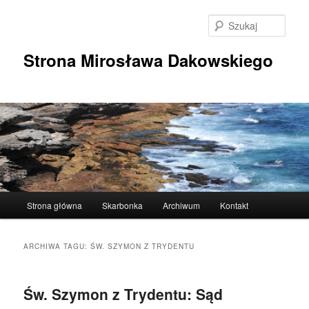
Przeskocz
Przeskocz
do
do
Szuka
tekstu
widgetów
Strona Mirosława Dakowskiego
Główne
Strona główna
Skarbonka
Archiwum
Kontakt
menu
ARCHIWA TAGU:
ŚW. SZYMON Z TRYDENTU
Św. Szymon z Trydentu: Sąd