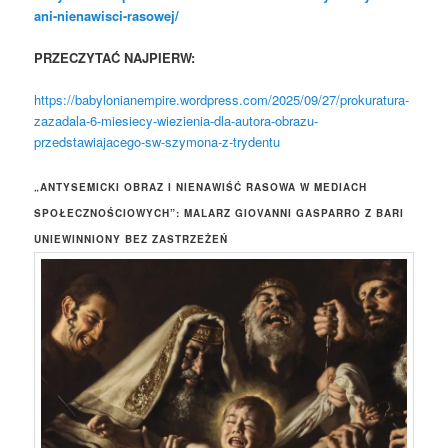
ani-nienawisci-rasowej/
PRZECZYTAĆ NAJPIERW:
https://babylonianempire.wordpress.com/2025/09/27/prokuratura-
zazadala-6-miesiecy-wiezienia-dla-autora-obrazu-
przedstawiajacego-sw-szymona-z-trydentu
„ANTYSEMICKI OBRAZ I NIENAWIŚĆ RASOWA W MEDIACH
SPOŁECZNOŚCIOWYCH”: MALARZ GIOVANNI GASPARRO Z BARI
UNIEWINNIONY BEZ ZASTRZEŻEŃ