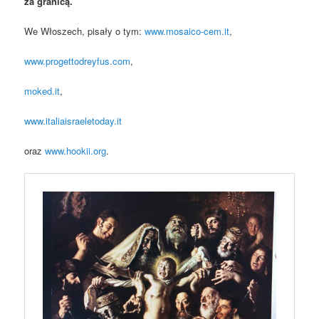
za granicą.
We Włoszech, pisały o tym:
www.mosaico-cem.it
,
www.progettodreyfus.com
,
moked.it
,
www.italiaisraeletoday.it
oraz
www.hookii.org
.