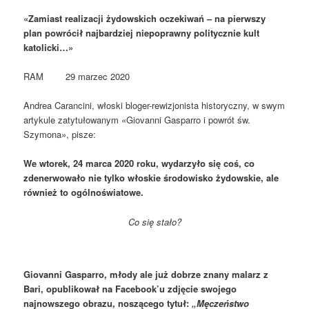
«Zamiast realizacji żydowskich oczekiwań – na pierwszy
plan powrócił najbardziej niepoprawny politycznie kult
katolicki…»
RAM 29 marzec 2020
Andrea Carancini, włoski bloger-rewizjonista historyczny, w swym
artykule zatytułowanym «Giovanni Gasparro i powrót św.
Szymona», pisze:
We wtorek, 24 marca 2020 roku, wydarzyło się coś, co
zdenerwowało nie tylko włoskie środowisko żydowskie, ale
również to ogólnoświatowe.
Co się stało?
Giovanni
Gasparro, młody ale już dobrze znany malarz z
Bari, opublikował na Facebook’u zdjęcie swojego
najnowszego obrazu, noszącego tytuł:
„Męczeństwo