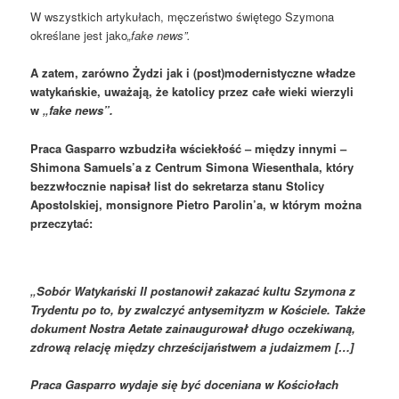
W wszystkich artykułach, męczeństwo świętego Szymona
określane jest jako
„fake news”.
A zatem, zarówno Żydzi jak i (post)modernistyczne władze
watykańskie, uważają, że katolicy przez całe wieki wierzyli
w
„fake news”.
Praca Gasparro wzbudziła wściekłość – między innymi –
Shimona Samuels’a z Centrum Simona Wiesenthala, który
bezzwłocznie napisał list do sekretarza stanu Stolicy
Apostolskiej, monsignore Pietro Parolin’a, w którym można
przeczytać:
„Sobór Watykański II postanowił zakazać kultu Szymona z
Trydentu po to, by zwalczyć antysemityzm w Kościele. Także
dokument Nostra Aetate zainaugurował długo oczekiwaną,
zdrową relację między chrześcijaństwem a judaizmem […]
Praca Gasparro wydaje się być doceniana w Kościołach