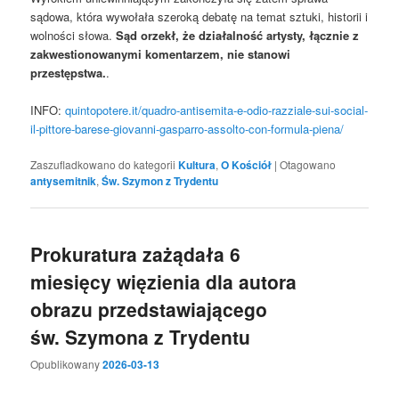
sądowa, która wywołała szeroką debatę na temat sztuki, historii i
wolności słowa.
Sąd orzekł, że działalność artysty, łącznie z
zakwestionowanymi komentarzem, nie stanowi
przestępstwa.
.
INFO:
quintopotere.it/quadro-antisemita-e-odio-razziale-sui-social-
il-pittore-barese-giovanni-gasparro-assolto-con-formula-piena/
Zaszufladkowano do kategorii
Kultura
,
O Kościół
|
Otagowano
antysemitnik
,
Św. Szymon z Trydentu
Prokuratura zażądała 6
miesięcy więzienia dla autora
obrazu przedstawiającego
św. Szymona z Trydentu
Opublikowany
2026-03-13