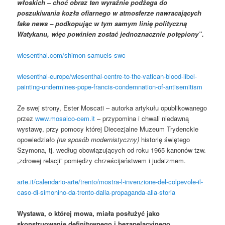
włoskich – choć obraz ten wyraźnie podżega do
poszukiwania kozła ofiarnego w atmosferze nawracających
fake news – podkopując w tym samym linię polityczną
Watykanu, więc powinien zostać jednoznacznie potępiony”.
wiesenthal.com/shimon-samuels-swc
wiesenthal-europe/wiesenthal-centre-to-the-vatican-blood-libel-
painting-undermines-pope-francis-condemnation-of-antisemitism
Ze swej strony, Ester Moscati – autorka artykułu opublikowanego
przez
www.mosaico-cem.it
– przypomina i chwali niedawną
wystawę, przy pomocy której Diecezjalne Muzeum Trydenckie
opowiedziało
(na sposób modernistyczny)
historię świętego
Szymona, tj. według obowiązujących od roku 1965 kanonów tzw.
„zdrowej relacji” pomiędzy chrześcijaństwem i judaizmem.
arte.it/calendario-arte/trento/mostra-l-invenzione-del-colpevole-il-
caso-di-simonino-da-trento-dalla-propaganda-alla-storia
Wystawa, o której mowa, miała posłużyć jako
skonstruowanie definitywnego i bezapelacyjnego