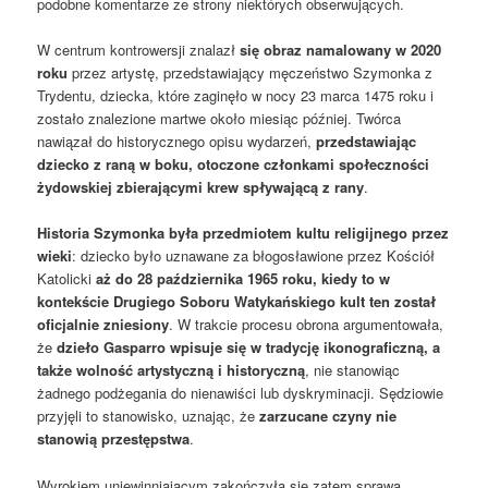
podobne komentarze ze strony niektórych obserwujących.
W centrum kontrowersji znalazł
się obraz namalowany w 2020
roku
przez artystę, przedstawiający męczeństwo Szymonka z
Trydentu, dziecka, które zaginęło w nocy 23 marca 1475 roku i
zostało znalezione martwe około miesiąc później. Twórca
nawiązał do historycznego opisu wydarzeń,
przedstawiając
dziecko z raną w boku, otoczone członkami społeczności
żydowskiej zbierającymi krew spływającą z rany
.
Historia Szymonka była przedmiotem kultu religijnego przez
wieki
: dziecko było uznawane za błogosławione przez Kościół
Katolicki
aż do 28 października 1965 roku, kiedy to w
kontekście Drugiego Soboru Watykańskiego kult ten został
oficjalnie zniesiony
. W trakcie procesu obrona argumentowała,
że
dzieło Gasparro wpisuje się w tradycję ikonograficzną, a
także wolność artystyczną i historyczną
, nie stanowiąc
żadnego podżegania do nienawiści lub dyskryminacji. Sędziowie
przyjęli to stanowisko, uznając, że
zarzucane czyny nie
stanowią przestępstwa
.
Wyrokiem uniewinniającym zakończyła się zatem sprawa