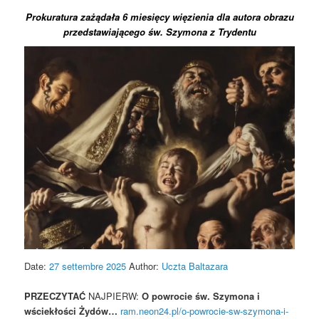
Prokuratura zażądała 6 miesięcy więzienia dla autora obrazu
przedstawiającego św. Szymona z Trydentu
Date:
27 settembre 2025
Author:
Uczta Baltazara
PRZECZYTAĆ
NAJPIERW:
O powrocie św. Szymona i
wściekłości Żydów…
ram.neon24.pl/o-powrocie-sw-szymona-i-