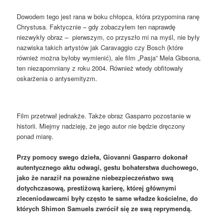
Dowodem tego jest rana w boku chłopca, która przypomina ranę
Chrystusa. Faktycznie – gdy zobaczyłem ten naprawdę
niezwykły obraz – pierwszym, co przyszło mi na myśl, nie były
nazwiska takich artystów jak Caravaggio czy Bosch (które
również można byłoby wymienić), ale film „Pasja” Mela Gibsona,
ten niezapomniany z roku 2004. Również wtedy obfitowały
oskarżenia o antysemityzm.
Film przetrwał jednakże. Także obraz Gasparro pozostanie w
historii. Miejmy nadzieję, że jego autor nie będzie dręczony
ponad miarę.
Przy pomocy swego dzieła, Giovanni Gasparro dokonał
autentycznego aktu odwagi, gestu bohaterstwa duchowego,
jako że naraził na poważne niebezpieczeństwo swą
dotychczasową, prestiżową karierę, której głównymi
zleceniodawcami były często te same władze kościelne, do
których Shimon Samuels zwrócił się ze swą reprymendą.