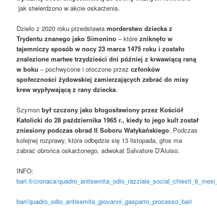
jak stwierdzono w akcie oskarżenia.
Dzieło z 2020 roku przedstawia
morderstwo dziecka z
Trydentu znanego jako Simonino
– które
zniknęło w
tajemniczy sposób w nocy 23 marca 1475 roku i zostało
znalezione martwe trzydzieści dni później z krwawiącą raną
w boku
– pochwycone i otoczone przez
członków
społeczności żydowskiej zamierzających zebrać do misy
krew wypływającą z rany dziecka
.
Szymon
był czczony jako błogosławiony przez Kościół
Katolicki do 28 października 1965 r., kiedy to jego kult został
zniesiony podczas obrad II Soboru Watykańskiego
. Podczas
kolejnej rozprawy, która odbędzie się 13 listopada, głos ma
zabrać obrońca oskarżonego, adwokat Salvatore D’Aluiso.
INFO:
bari.it/cronaca/quadro_antisemita_odio_razziale_social_chiesti_6_mesi
bari/quadro_odio_antisemita_giovanni_gasparro_processo_bari