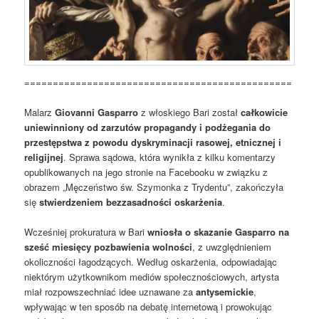
===============================================
Malarz
Giovanni Gasparro
z włoskiego Bari został
całkowicie
uniewinniony od zarzutów propagandy i podżegania do
przestępstwa z powodu dyskryminacji rasowej, etnicznej i
religijnej
. Sprawa sądowa, która wynikła z kilku komentarzy
opublikowanych na jego stronie na Facebooku w związku z
obrazem „Męczeństwo św. Szymonka z Trydentu”, zakończyła
się
stwierdzeniem bezzasadności oskarżenia
.
Wcześniej prokuratura w Bari
wniosła o skazanie Gasparro na
sześć miesięcy pozbawienia wolności
, z uwzględnieniem
okoliczności łagodzących. Według oskarżenia, odpowiadając
niektórym użytkownikom mediów społecznościowych, artysta
miał rozpowszechniać idee uznawane za
antysemickie
,
wpływając w ten sposób na debatę internetową i prowokując