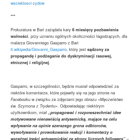
wscieklosci-zydow
***
Prokuratura w Bari zażądała kary
6 miesięcy pozbawienia
wolności
, przy uznaniu ogólnych okoliczności łagodzących, dla
malarza Giovanniego Gasparro z Bari
it.wikipedia/Giovanni_Gasparro
, który jest
sądzony za
propagandę i podżeganie do dyskryminacji rasowej,
etnicznej i religijnej
.
Gasparro, w szczególności, będzie musiał odpowiedzieć za
niektóre komentarze, które pojawiły się na jego stronie na
Facebooku
w związku ze zdjęciami jego obrazu «
Męczeństwo
św. Szymona z Trydentu».
Odpowiadając niektórym
użytkownikom, miał
„propagować i rozpowszechniać idee
motywowane nienawiścią antysemicką, mające na celu
wpływanie na opinie szerszego grona odbiorców,
wywoływanie i prowokowanie reakcji i komentarzy o
wyraźnej treści antysemickiej ze strony licznych followers”
–