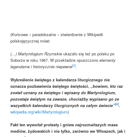
(Końcowe – paradoksalne – stwierdzenie z Wikipedii
polskojęzycznej mówi:
(…) Martyrologium Rzymskie
ukazało się też po polsku po
Soborze w roku 1967. W przekładzie opuszczono
elementy
[3]
legendarne i historycznie niepewne
.
Wykreślenie świętego z kalendarza liturgicznego nie
oznacza pozbawienia świętego świętości,
„bowiem, kto raz
został uznany za świętego i wpisany do Martyrologium,
pozostaje świętym na zawsze, chociażby wypisano go ze
[4]
wszystkich kalendarzy liturgicznych na całym świecie”
.
wikipedia.org/wiki/Martyrologium
)
Fakt ten wywołał protesty i gniew najrozmaitszych mass
mediów, żydowskich i nie tylko, zarówno we Włoszech, jak i