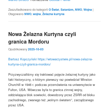
Zaszufladkowano do kategorii
O Świat
,
Satanizm, NWO
,
Wojna
|
Otagowano
NWO
,
wojna
,
Żelazna kurtyna
Nowa Żelazna Kurtyna czyli
granica Mordoru
Opublikowany
2025-10-03
Bartosz Kopczyński
https://wtowarzystwie.pl/nowa-zelazna-
kurtyna-czyli-granica-mordoru/
Przyzwyczailiśmy się traktować pojęcie żelaznej kurtyny jako
fakt historyczny, o którym pierwszy raz powiedział Winston
Churchill w 1946 r. podczas przemówienia na uniwersytecie w
Fulton, USA. Wówczas była to granica zimnej wojny,
oddzielająca blok sowiecki, dowodzony przez ZSRR od bloku
zachodniego, zwanego też „wolnym światem”, zarządzanego
przez USA.