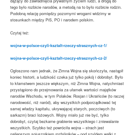
dążący do zawładnięcia prywatnym życiem ludzi, a drogą do
tego było rozbicie narodów, a metodą na to było rozbicie rodzin.
Podobną relację pomiędzy pozornymi wrogami widzimy w
stosunkach między PiS, PO i narodem polskim.
Czytaj też:
wojna-w-polsce-czyli-ksztalt-rzeczy-strasznych-cz-1/
wojna-w-polsce-czyli-ksztalt-rzeczy-strasznych-cz-2/
Ogłoszono nam jednak, że Zimna Wojna się skończyła, nastąpił
koniec historii, a ludzkość czeka już tylko pokój i dobrobyt. Było
to kłamstwem jeszcze większym, niż Zimna Wojna, natychmiast
przystąpiono do przejmowania za ułamek wartości majątków
narodów Wschodu, w tym Polaków. Rosjan i Ukraińców (to raczej
narodowość, niż naród), aby wszystkich podporządkować tej
samej władzy kapitału, ukrywającej starych, poczciwych (to
sarkazm) braci lożowych. Wojny miało już nie być, tylko
dobrobyt, czytaj bezkarne grabienie wszystkiego i zniewalanie
wszystkich. Szybko też powróciła wojna – strach jest
najlepszym sojusznikiem rozbójników – pod szyldem walki z