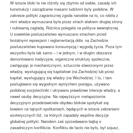
W istocie bloki te nie różniły się zbytnio od siebie, zasady ich
konstrukcji i zarządzanie masami ludzkimi były podobne. W
zakresie polityki zagranicznej zgoda narodów na to, co robiła z
nimi władza wymuszana była przez strach atakiem drugiej strony
i nuklearną zagładą. Różnica polegała na polityce wewnętrznej.
U sowietów posłuszeństwo wymuszano strachem przed
brutalnymi represjami i reglamentacją dóbr, na Zachodzie
posłuszeństwo kupowano konsumpcją i wygodą życia. Poza tym
wszystko była tak samo – i w jednym, i w drugim obszarze
demontowano tradycyjne, organiczne struktury społeczne,
zastępując je mechanicznymi, sztucznie stworzonymi przez
władzę, wysługującą się kapitałowi (na Zachodzie) lub przez
kapitał, wysługujący się władzy (na Wschodzie). I tu, i tam
posługiwano się wygodnym wytrychem postępu, używano
podobnej socjotechniki i ukrywano prawdziwe intencje władzy, a
nawet osoby decyzyjne. Na najwyższym metapoziomie
decyzyjnym przedstawiciele obydwu bloków spotykali się
bowiem na tajnych spotkaniach, będących w istocie zebraniami
ezoterycznych lóż, na których zapadały wspólne decyzje
globalnej polityki. Narodom zaś sprzedawano bajkę o
zasadniczym konflikcie. Konfliktu de facto nie było, był sojusz,