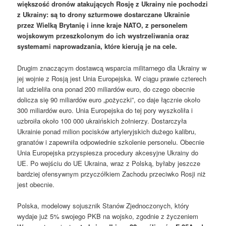
większość dronów atakujących Rosję z Ukrainy nie pochodzi
z Ukrainy: są to drony szturmowe dostarczane Ukrainie
przez Wielką Brytanię i inne kraje NATO, z personelem
wojskowym przeszkolonym do ich wystrzeliwania oraz
systemami naprowadzania, które kierują je na cele.
Drugim znaczącym dostawcą wsparcia militarnego dla Ukrainy w
jej wojnie z Rosją jest Unia Europejska. W ciągu prawie czterech
lat udzieliła ona ponad 200 miliardów euro, do czego obecnie
dolicza się 90 miliardów euro „pożyczki”, co daje łącznie około
300 miliardów euro. Unia Europejska do tej pory wyszkoliła i
uzbroiła około 100 000 ukraińskich żołnierzy. Dostarczyła
Ukrainie ponad milion pocisków artyleryjskich dużego kalibru,
granatów i zapewniła odpowiednie szkolenie personelu. Obecnie
Unia Europejska przyspiesza procedury akcesyjne Ukrainy do
UE. Po wejściu do UE Ukraina, wraz z Polską, byłaby jeszcze
bardziej ofensywnym przyczółkiem Zachodu przeciwko Rosji niż
jest obecnie.
Polska, modelowy sojusznik Stanów Zjednoczonych, który
wydaje już 5% swojego PKB na wojsko, zgodnie z życzeniem