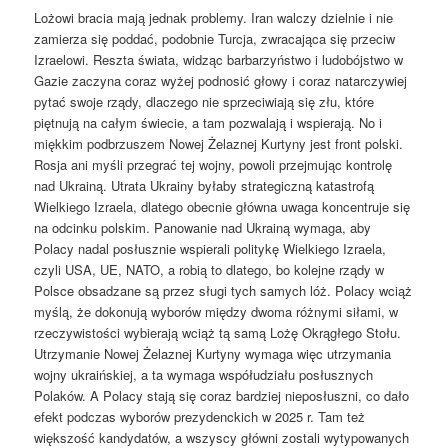
Lożowi bracia mają jednak problemy. Iran walczy dzielnie i nie
zamierza się poddać, podobnie Turcja, zwracająca się przeciw
Izraelowi. Reszta świata, widząc barbarzyństwo i ludobójstwo w
Gazie zaczyna coraz wyżej podnosić głowy i coraz natarczywiej
pytać swoje rządy, dlaczego nie sprzeciwiają się złu, które
piętnują na całym świecie, a tam pozwalają i wspierają. No i
miękkim podbrzuszem Nowej Żelaznej Kurtyny jest front polski.
Rosja ani myśli przegrać tej wojny, powoli przejmując kontrolę
nad Ukrainą. Utrata Ukrainy byłaby strategiczną katastrofą
Wielkiego Izraela, dlatego obecnie główna uwaga koncentruje się
na odcinku polskim. Panowanie nad Ukrainą wymaga, aby
Polacy nadal posłusznie wspierali politykę Wielkiego Izraela,
czyli USA, UE, NATO, a robią to dlatego, bo kolejne rządy w
Polsce obsadzane są przez sługi tych samych lóż. Polacy wciąż
myślą, że dokonują wyborów między dwoma różnymi siłami, w
rzeczywistości wybierają wciąż tą samą Lożę Okrągłego Stołu.
Utrzymanie Nowej Żelaznej Kurtyny wymaga więc utrzymania
wojny ukraińskiej, a ta wymaga współudziału posłusznych
Polaków. A Polacy stają się coraz bardziej nieposłuszni, co dało
efekt podczas wyborów prezydenckich w 2025 r. Tam też
większość kandydatów, a wszyscy główni zostali wytypowanych