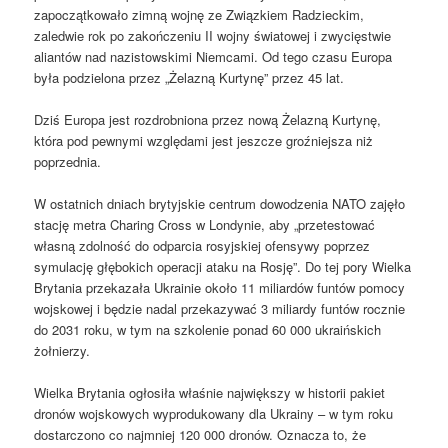
zapoczątkowało zimną wojnę ze Związkiem Radzieckim,
zaledwie rok po zakończeniu II wojny światowej i zwycięstwie
aliantów nad nazistowskimi Niemcami. Od tego czasu Europa
była podzielona przez „Żelazną Kurtynę” przez 45 lat.
Dziś Europa jest rozdrobniona przez nową Żelazną Kurtynę,
która pod pewnymi względami jest jeszcze groźniejsza niż
poprzednia.
W ostatnich dniach brytyjskie centrum dowodzenia NATO zajęło
stację metra Charing Cross w Londynie, aby „przetestować
własną zdolność do odparcia rosyjskiej ofensywy poprzez
symulację głębokich operacji ataku na Rosję”. Do tej pory Wielka
Brytania przekazała Ukrainie około 11 miliardów funtów pomocy
wojskowej i będzie nadal przekazywać 3 miliardy funtów rocznie
do 2031 roku, w tym na szkolenie ponad 60 000 ukraińskich
żołnierzy.
Wielka Brytania ogłosiła właśnie największy w historii pakiet
dronów wojskowych wyprodukowany dla Ukrainy – w tym roku
dostarczono co najmniej 120 000 dronów. Oznacza to, że