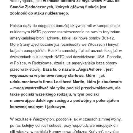
Waszyngtonu, jest
w trakcie odbioru 32 myśliwców F-35A od
Stanów Zjednoczonych, których główną funkcją jest
zdolność do ataku nuklearnego.
Polska dąży do odegrania bardziej aktywnej roli w komponencie
nuklearnym NATO poprzez rozmieszczanie na swoim terytorium
amerykańskiej broni jądrowej, takiej jak nowe bomby B61-12,
które Stany Zjednoczone już rozmieściły we Włoszech i innych
krajach europejskich. Polskie samoloty i piloci uczestniczą już w
ćwiczeniach nuklearnych NATO pod dowództwem USA. Ponadto,
w Polsce, w Redzikowie, działa już amerykańska baza obrony
przeciwrakietowej.
Baza ta, o nazwie „AegisAshore”, jest
wyposażona w pionowe rampy startowe, które – jak
udokumentowała firma Lockheed Martin, która je zbudowała
– mogą wystrzeliwać nie tylko pociski przeciwrakietowe, ale
także pociski wszelkiego rodzaju, w tym pociski
manewrujące dalekiego zasięgu z podwójnym potencjałem
konwencjonalnym i jądrowym.
W rezultacie Waszyngton, podobnie jak w czasach zimnej wojny,
po raz kolejny odniósł sukces, przy współudziale europejskich
elit władzy, w rozbiciu Europy nową „Żelazną Kurtyną”, czyniąc