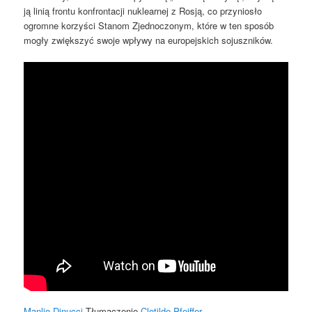
ją linią frontu konfrontacji nuklearnej z Rosją, co przyniosło
ogromne korzyści Stanom Zjednoczonym, które w ten sposób
mogły zwiększyć swoje wpływy na europejskich sojuszników.
Manlio Dinucci
Tłumaczenie
Clotilde Pfeiffer