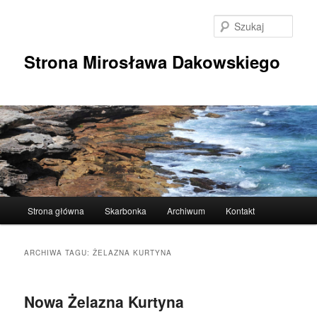
Przeskocz
Przeskocz
do
do
Szuka
tekstu
widgetów
Strona Mirosława Dakowskiego
Główne
Strona główna
Skarbonka
Archiwum
Kontakt
menu
ARCHIWA TAGU:
ŻELAZNA KURTYNA
Nowa Żelazna Kurtyna