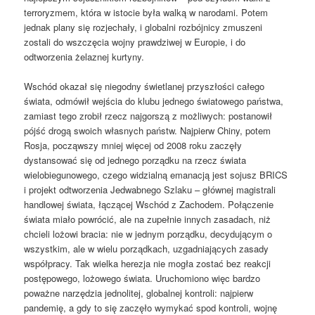
terroryzmem, która w istocie była walką w narodami. Potem
jednak plany się rozjechały, i globalni rozbójnicy zmuszeni
zostali do wszczęcia wojny prawdziwej w Europie, i do
odtworzenia żelaznej kurtyny.
Wschód okazał się niegodny świetlanej przyszłości całego
świata, odmówił wejścia do klubu jednego światowego państwa,
zamiast tego zrobił rzecz najgorszą z możliwych: postanowił
pójść drogą swoich własnych państw. Najpierw Chiny, potem
Rosja, począwszy mniej więcej od 2008 roku zaczęły
dystansować się od jednego porządku na rzecz świata
wielobiegunowego, czego widzialną emanacją jest sojusz BRICS
i projekt odtworzenia Jedwabnego Szlaku – głównej magistrali
handlowej świata, łączącej Wschód z Zachodem. Połączenie
świata miało powrócić, ale na zupełnie innych zasadach, niż
chcieli lożowi bracia: nie w jednym porządku, decydującym o
wszystkim, ale w wielu porządkach, uzgadniających zasady
współpracy. Tak wielka herezja nie mogła zostać bez reakcji
postępowego, lożowego świata. Uruchomiono więc bardzo
poważne narzędzia jednolitej, globalnej kontroli: najpierw
pandemię, a gdy to się zaczęło wymykać spod kontroli, wojnę