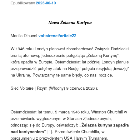
Opublikowany
2026-06-10
Nowa Żelazna Kurtyna
Manlio Dinucci
voltairenet/article22
W 1946 roku Londyn planował zbombardować Związek Radziecki
bronią atomową, jednocześnie potępiając „Żelazną Kurtynę”,
która opadła w Europie. Osiemdziesiąt lat później Londyn planuje
przeprowadzić potężny atak na Rosję i potępia rosyjską „inwazję”
na Ukrainę. Powtarzamy te same błędy, co nasi rodzice.
Sieć Voltaire
|
Rzym (Włochy) 9 czerwca 2026 r.
Osiemdziesiąt lat temu, 5 marca 1946 roku, Winston Churchill w
przemówieniu wygłoszonym w Stanach Zjednoczonych,
odnosząc się do Europy, oświadczył:
„Żelazna kurtyna zapadła
nad kontynentem”
[1]. Przemówienie Churchilla, w
porozumieniu z prezydentem USA Harrym Trumanem,