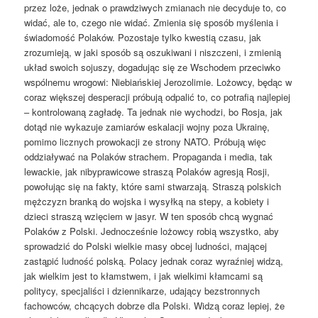
przez loże, jednak o prawdziwych zmianach nie decyduje to, co
widać, ale to, czego nie widać. Zmienia się sposób myślenia i
świadomość Polaków. Pozostaje tylko kwestią czasu, jak
zrozumieją, w jaki sposób są oszukiwani i niszczeni, i zmienią
układ swoich sojuszy, dogadując się ze Wschodem przeciwko
wspólnemu wrogowi: Niebiańskiej Jerozolimie. Lożowcy, będąc w
coraz większej desperacji próbują odpalić to, co potrafią najlepiej
– kontrolowaną zagładę. Ta jednak nie wychodzi, bo Rosja, jak
dotąd nie wykazuje zamiarów eskalacji wojny poza Ukrainę,
pomimo licznych prowokacji ze strony NATO. Próbują więc
oddziaływać na Polaków strachem. Propaganda i media, tak
lewackie, jak nibyprawicowe straszą Polaków agresją Rosji,
powołując się na fakty, które sami stwarzają. Straszą polskich
mężczyzn branką do wojska i wysyłką na stepy, a kobiety i
dzieci straszą wzięciem w jasyr. W ten sposób chcą wygnać
Polaków z Polski. Jednocześnie lożowcy robią wszystko, aby
sprowadzić do Polski wielkie masy obcej ludności, mającej
zastąpić ludność polską. Polacy jednak coraz wyraźniej widzą,
jak wielkim jest to kłamstwem, i jak wielkimi kłamcami są
politycy, specjaliści i dziennikarze, udający bezstronnych
fachowców, chcących dobrze dla Polski. Widzą coraz lepiej, że