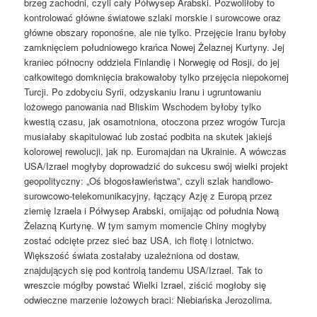
brzeg zachodni, czyli cały Półwysep Arabski. Pozwoliłoby to
kontrolować główne światowe szlaki morskie i surowcowe oraz
główne obszary roponośne, ale nie tylko. Przejęcie Iranu byłoby
zamknięciem południowego krańca Nowej Żelaznej Kurtyny. Jej
kraniec północny oddziela Finlandię i Norwegię od Rosji, do jej
całkowitego domknięcia brakowałoby tylko przejęcia niepokornej
Turcji. Po zdobyciu Syrii, odzyskaniu Iranu i ugruntowaniu
lożowego panowania nad Bliskim Wschodem byłoby tylko
kwestią czasu, jak osamotniona, otoczona przez wrogów Turcja
musiałaby skapitulować lub zostać podbita na skutek jakiejś
kolorowej rewolucji, jak np. Euromajdan na Ukrainie. A wówczas
USA/Izrael mogłyby doprowadzić do sukcesu swój wielki projekt
geopolityczny: „Oś błogosławieństwa”, czyli szlak handlowo-
surowcowo-telekomunikacyjny, łączący Azję z Europą przez
ziemię Izraela i Półwysep Arabski, omijając od południa Nową
Żelazną Kurtynę. W tym samym momencie Chiny mogłyby
zostać odcięte przez sieć baz USA, ich flotę i lotnictwo.
Większość świata zostałaby uzależniona od dostaw,
znajdujących się pod kontrolą tandemu USA/Izrael. Tak to
wreszcie mógłby powstać Wielki Izrael, ziścić mogłoby się
odwieczne marzenie lożowych braci: Niebiańska Jerozolima.