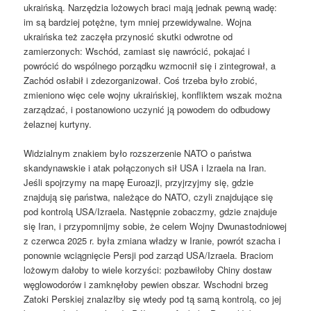
ukraińską. Narzędzia lożowych braci mają jednak pewną wadę:
im są bardziej potężne, tym mniej przewidywalne. Wojna
ukraińska też zaczęła przynosić skutki odwrotne od
zamierzonych: Wschód, zamiast się nawrócić, pokajać i
powrócić do wspólnego porządku wzmocnił się i zintegrował, a
Zachód osłabił i zdezorganizował. Coś trzeba było zrobić,
zmieniono więc cele wojny ukraińskiej, konfliktem wszak można
zarządzać, i postanowiono uczynić ją powodem do odbudowy
żelaznej kurtyny.
Widzialnym znakiem było rozszerzenie NATO o państwa
skandynawskie i atak połączonych sił USA i Izraela na Iran.
Jeśli spojrzymy na mapę Euroazji, przyjrzyjmy się, gdzie
znajdują się państwa, należące do NATO, czyli znajdujące się
pod kontrolą USA/Izraela. Następnie zobaczmy, gdzie znajduje
się Iran, i przypomnijmy sobie, że celem Wojny Dwunastodniowej
z czerwca 2025 r. była zmiana władzy w Iranie, powrót szacha i
ponownie wciągnięcie Persji pod zarząd USA/Izraela. Braciom
lożowym dałoby to wiele korzyści: pozbawiłoby Chiny dostaw
węglowodorów i zamknęłoby pewien obszar. Wschodni brzeg
Zatoki Perskiej znalazłby się wtedy pod tą samą kontrolą, co jej