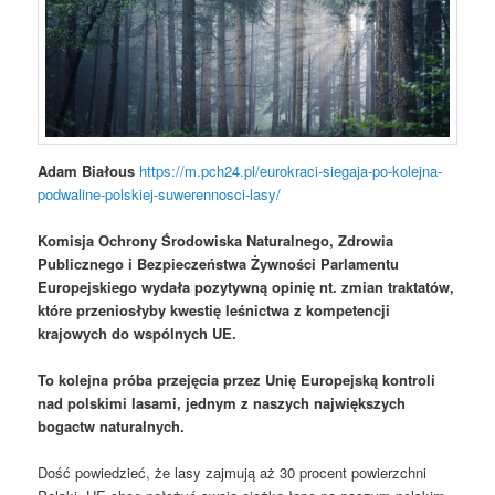
Adam Białous
https://m.pch24.pl/eurokraci-siegaja-po-kolejna-
podwaline-polskiej-suwerennosci-lasy/
Komisja Ochrony Środowiska Naturalnego, Zdrowia
Publicznego i Bezpieczeństwa Żywności Parlamentu
Europejskiego wydała pozytywną opinię nt. zmian traktatów,
które przeniosłyby kwestię leśnictwa z kompetencji
krajowych do wspólnych UE.
To
kolejna
próba przejęcia przez Unię Europejską kontroli
nad polskimi lasami, jednym z naszych największych
bogactw naturalnych.
Dość powiedzieć, że lasy zajmują aż 30 procent powierzchni