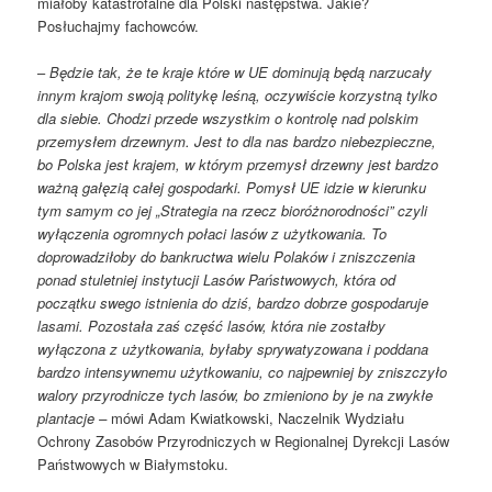
miałoby katastrofalne dla Polski następstwa. Jakie?
Posłuchajmy fachowców.
–
Będzie tak, że te kraje które w UE dominują będą narzucały
innym krajom swoją politykę leśną, oczywiście korzystną tylko
dla siebie. Chodzi przede wszystkim o kontrolę nad polskim
przemysłem drzewnym. Jest to dla nas bardzo niebezpieczne,
bo Polska jest krajem, w którym przemysł drzewny jest bardzo
ważną gałęzią całej gospodarki. Pomysł UE idzie w kierunku
tym samym co jej „Strategia na rzecz bioróżnorodności” czyli
wyłączenia ogromnych połaci lasów z użytkowania. To
doprowadziłoby do bankructwa wielu Polaków i zniszczenia
ponad stuletniej instytucji Lasów Państwowych, która od
początku swego istnienia do dziś, bardzo dobrze gospodaruje
lasami. Pozostała zaś część lasów, która nie zostałby
wyłączona z użytkowania, byłaby sprywatyzowana i poddana
bardzo intensywnemu użytkowaniu, co najpewniej by zniszczyło
walory przyrodnicze tych lasów, bo zmieniono by je na zwykłe
plantacje –
mówi Adam Kwiatkowski, Naczelnik Wydziału
Ochrony Zasobów Przyrodniczych w Regionalnej Dyrekcji Lasów
Państwowych w Białymstoku.