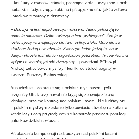
– konfitury z owoców leśnych, pachnące zioła i uczynione z nich
herbatki, miody, syropy, soki, no i przepyszne oraz jakże zdrowe
i smakowite wyroby z dziczyzny. ­
– Dziczyzna jest najzdrowszym mięsem. Jasno pokazują to
badania naukowe. Dzika zwierzyna jest „wybiegana”. Żeruje w
lesie, spożywa znajdujące się tam rośliny, zioła, które nie są
skażone żadną tzw. chemią. Zwierzęta leśne jedzą to, co w
danym okresie jest dla ich organizmów potrzebne. To również ma
wpływ na wysoką jakość dziczyzny –
powiedział PCh24.pl
Andrzej Łukasiewicz myśliwy i leśnik, od stuleci bogatej w
zwierza, Puszczy Białowieskiej.
Ano właśnie – co stanie się z polskim myślistwem, jeśli
urzędnicy UE, którzy nawet nie kryją się ze swoją zieloną
ideologią, przejmą kontrolę nad polskimi lasami. Nie łudźmy się
– polskim myśliwym zostanie tylko powiesić strzelbę na kołku, a
wtedy lasy i całą przyrodę dotknie katastrofa przerostu populacji
gatunków dzikich zwierząt.
Przekazanie kompetencji nadzorczych nad polskimi lasami