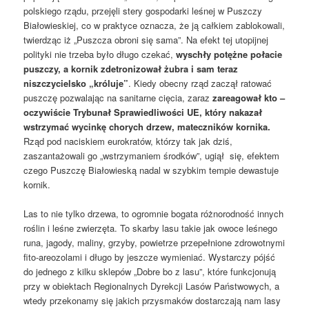
polskiego rządu, przejęli stery gospodarki leśnej w Puszczy
Białowieskiej, co w praktyce oznacza, że ją całkiem zablokowali,
twierdząc iż „Puszcza obroni się sama”. Na efekt tej utopijnej
polityki nie trzeba było długo czekać,
wyschły potężne połacie
puszczy, a kornik zdetronizował żubra i sam teraz
niszczycielsko „króluje”
. Kiedy obecny rząd zaczął ratować
puszczę pozwalając na sanitarne cięcia, zaraz
zareagował kto –
oczywiście Trybunał Sprawiedliwości UE, który nakazał
wstrzymać wycinkę chorych drzew, mateczników kornika.
Rząd pod naciskiem eurokratów, którzy tak jak dziś,
zaszantażowali go „wstrzymaniem środków”, ugiął się, efektem
czego Puszczę Białowieską nadal w szybkim tempie dewastuje
kornik.
Las to nie tylko drzewa, to ogromnie bogata różnorodność innych
roślin i leśne zwierzęta. To skarby lasu takie jak owoce leśnego
runa, jagody, maliny, grzyby, powietrze przepełnione zdrowotnymi
fito-areozolami i długo by jeszcze wymieniać. Wystarczy pójść
do jednego z kilku sklepów „Dobre bo z lasu”, które funkcjonują
przy w obiektach Regionalnych Dyrekcji Lasów Państwowych, a
wtedy przekonamy się jakich przysmaków dostarczają nam lasy