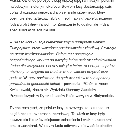
Polski. UE chce położyć swoją ciężką łapę na naszym polskim,
narodowym, zielonym skarbcu. Bowiem lasy dostarczają, dziś
coraz droższego surowca dla przemysłu drzewnego, który
obejmuje sieć tartaków, fabryki mebli, fabryki papieru, różnego
rodzaju płyt drewnianych itp. Zagrożenie to doskonale widzą
specjaliści w dziedzinie lasu.
–
Jest to kontynuacja niebezpiecznych pomysłów Komisji
Europejskiej, która wcześniej przeforsowała szkodliwą „Strategię
na rzecz bioróżnorodności”. Celem jest osiągnięcie
bezpośredniego wpływu na politykę leśną państw członkowskich.
Jedna dla wszystkich państw polityka leśna, to pomysł zupełnie
chybiony ze względu na totalnie różne warunki przyrodnicze
państw UE oraz adekwatne do tych warunków różne sposoby
prowadzenia gospodarki leśnej
– powiedział PCh24.pl Adam
Kwiatkowski, Naczelnik Wydziału Ochrony Zasobów
Przyrodniczych w Dyrekcji Lasów Państwowych w Białymstoku.
Trzeba pamiętać, że polskie lasy, a szczególnie puszcze, to
część naszej tożsamości narodowej. To właśnie lasy były
zawsze dla Polaków miejscem schronienia i walk z zaborcami
oraz okupantami. W całym kraju odbywały się właśnie choćby