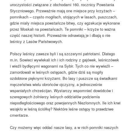
uroczystości związane z obchodami 160. rocznicy Powstania
Styczniowego. Przeważnie mają one miejsce przy krzyżach –
pomnikach – często mogiłach, stojących w lasach, puszczach,
gdzie miały miejsca powstańcze bitwy, czy egzekucje wykonane
przez Moskali na powstańcach. Te pomniki – krzyże to ważna
część naszej historii. Przeważnie odnawiają je i dbają o nie
leśnicy z Lasów Państwowych.
Polscy leśnicy zawsze byli i są szczerymi patriotami. Dlatego
m.in. Sowieci wywlekali ich i ich rodziny z gajówek, leśniczówek
i wieźli bydlęcymi wagonami na Sybir. Tych co nie wywieźli –
zamordowali w leśnych ostępach, gdzie dziś są mogiły
ozdobione pięknymi krzyżami. Bo lasy i puszcze są świadkami
męczeństwa wielu obrońców ojczyzny, a jednocześnie
wspaniałych chrześcijan. Wystarczy wspomnieć dowódców i
szeregowych żołnierzy leśnych oddziałów podziemia
niepodległościowego oraz powojennych Niezłomnych. Ile ich krwi
wsiąkło w leśną ściółkę? Niektóre leśne ostępy to prawdziwe
cmentarze.
Czy możemy więc oddać nasze lasy, a w nich pomniki naszych