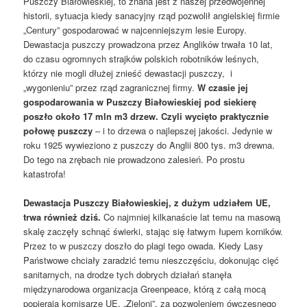
Puszczy Białowieskiej, to znana jest z naszej przedwojennej
historii, sytuacja kiedy sanacyjny rząd pozwolił angielskiej firmie
„Century” gospodarować w najcenniejszym lesie Europy.
Dewastacja puszczy prowadzona przez Anglików trwała 10 lat,
do czasu ogromnych strajków polskich robotników leśnych,
którzy nie mogli dłużej znieść dewastacji puszczy, i
„wygonieniu” przez rząd zagranicznej firmy.
W czasie jej
gospodarowania w Puszczy Białowieskiej pod siekierę
poszło około 17 mln m3 drzew. Czyli wycięto praktycznie
połowę puszczy
– i to drzewa o najlepszej jakości. Jedynie w
roku 1925 wywieziono z puszczy do Anglii 800 tys. m3 drewna.
Do tego na zrębach nie prowadzono zalesień. Po prostu
katastrofa!
Dewastacja Puszczy Białowieskiej, z dużym udziałem UE,
trwa również dziś.
Co najmniej kilkanaście lat temu na masową
skalę zaczęły schnąć świerki, stając się łatwym łupem korników.
Przez to w puszczy doszło do plagi tego owada. Kiedy Lasy
Państwowe chciały zaradzić temu nieszczęściu, dokonując cięć
sanitarnych, na drodze tych dobrych działań stanęła
międzynarodowa organizacja Greenpeace, którą z całą mocą
popierają komisarze UE. „Zieloni”, za pozwoleniem ówczesnego