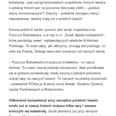
bohaterów, pod zarząd brukselskich urzędników, których wiedza
o polskiej historii jest na poziomie fałszywej zbitki – „polskie
obozy koncentracyjne”? Zresztą – podobnie żenująco niską i
nieprawdziwą wiedzę mają oni o polskich lasach.
Koroną polskich lasów i puszcz jest wciąż majestatyczna
Puszcza Białowieska, a w niej m.in. „Szlak dębów królewskich”,
które pamiętają nawet najdawniejszych władców Królestwa
Polskiego. Te stare dęby, jak olbrzymy, strzegą wszystkiego, co
zwie się Polską. Dlatego wara wam eurokraci od naszych lasów.
– Puszcza Białowieska to puszcza królewska – to nasza
historia. To część naszej polskiej tożsamości. Nasi przodkowie
się w grobach przewracają, kiedy słyszą o planach położenia
unijnej łapy na naszych lasach. To zamach na polską tożsamość
–
powiedział PCh24.pl Andrzej Józef Nowak, Dyrektor Dyrekcji
Lasów Państwowych w Białymstoku.
Od
bier
anie kompetencji przy zarządzie polskimi lasami
miało już w naszej historii miejsce kilka razy i zawsze
kończyło się katastrofą.
Jeżeli jesteśmy już przy temacie