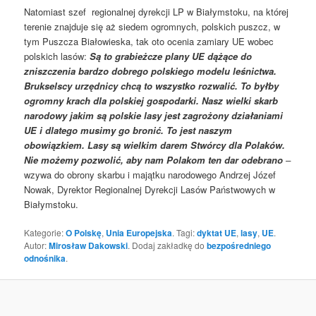
Natomiast szef regionalnej dyrekcji LP w Białymstoku, na której
terenie znajduje się aż siedem ogromnych, polskich puszcz, w
tym Puszcza Białowieska, tak oto ocenia zamiary UE wobec
polskich lasów:
Są to grabieżcze plany UE dążące do
zniszczenia bardzo dobrego polskiego modelu leśnictwa.
Brukselscy urzędnicy chcą to wszystko rozwalić. To byłby
ogromny krach dla polskiej gospodarki. Nasz wielki skarb
narodowy jakim są polskie lasy jest zagrożony działaniami
UE i dlatego musimy go bronić. To jest naszym
obowiązkiem. Lasy są wielkim darem Stwórcy dla Polaków.
Nie możemy pozwolić, aby nam Polakom ten dar odebrano
–
wzywa do obrony skarbu i majątku narodowego Andrzej Józef
Nowak, Dyrektor Regionalnej Dyrekcji Lasów Państwowych w
Białymstoku.
Kategorie:
O Polskę
,
Unia Europejska
. Tagi:
dyktat UE
,
lasy
,
UE
.
Autor:
Mirosław Dakowski
. Dodaj zakładkę do
bezpośredniego
odnośnika
.