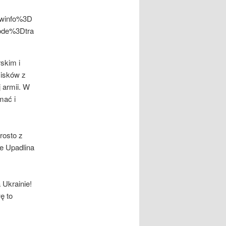
winfo%3D
ode%3Dtra
skim i
cisków z
j armii. W
mać i
rosto z
e Upadlina
 Ukrainie!
ę to