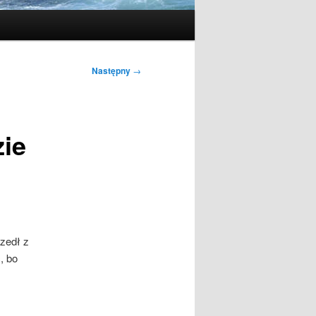
Następny
→
ie
zedł z
, bo