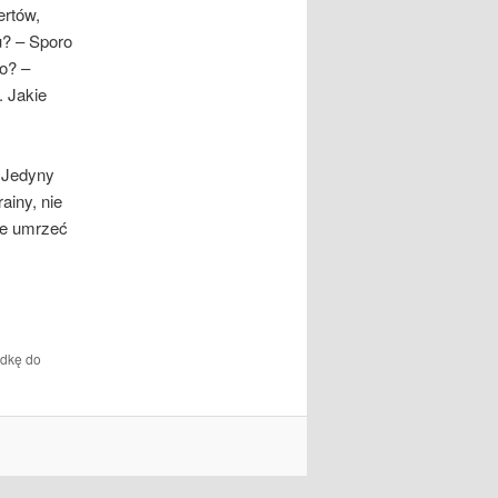
ertów,
u? – Sporo
o? –
. Jakie
 Jedyny
ainy, nie
ce umrzeć
adkę do