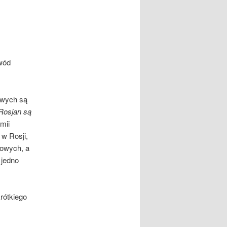
wód
owych są
 Rosjan są
mii
 w Rosji,
towych, a
 jedno
rótkiego