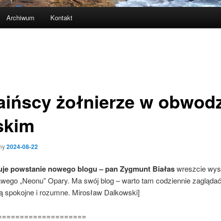
Archiwum
Kontakt
aińscy żołnierze w obwodz
skim
ny
2024-08-22
uje powstanie nowego blogu – pan Zygmunt Białas
wreszcie wys
awego „Neonu” Opary. Ma swój blog – warto tam codziennie zaglądać
są spokojne i rozumne. Mirosław Dalkowski]
====================