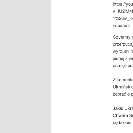
https://y
v=IU2iM
1%26iv_l
nsparent
Czytamy p
przerzucaj
wyrzutni r
jednej z w
przejęli p
Z komenta
Ukraiński
żebrać o p
Jakiś Ukra
Chwała Si
będziecie 