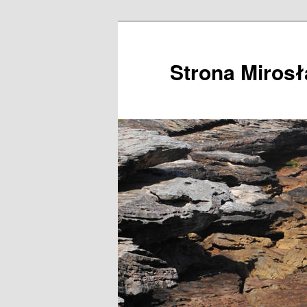
Przeskocz
do
tekstu
Strona Miros