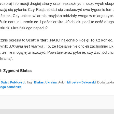
czoraj informacji drugiej strony oraz niezależnych i uczciwych eksp
wają się pytania: Czy Rosjanie dali się zaskoczyć dwa tygodnie tem
 że tak. Czy unicestwi armia rosyjska oddziały wroga w miarę szybk
utin narzucił termin do 1 października. 40 dni okupacji to dość długo
skutki ukraińskiego napadu?
znie określa to
Scott Ritter:
„NATO najechało Rosję! To już koniec.
ynik:
‚Ukraina jest martwa’.
To, że Rosjanie nie chcieli zachodniej Ukr
, że nie mogą jej zniszczyć. Powstaje teraz pytanie, czy Zachód ch
krainą”.
ł:
Zygmunt Białas
 Świat
,
Publicyści
. Tagi:
Białas
,
Ukraina
. Autor:
Mirosław Dakowski
. Dodaj zakł
iego odnośnika
.