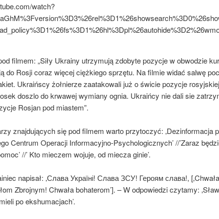
outube.com/watch?
4IaGhM%3Fversion%3D3%26rel%3D1%26showsearch%3D0%26sho
oad_policy%3D1%26fs%3D1%26hl%3Dpl%26autohide%3D2%26wm
od filmem: „Siły Ukrainy utrzymują zdobyte pozycje w obwodzie kur
ą do Rosji coraz więcej ciężkiego sprzętu. Na filmie widać salwę po
akiet. Ukraińscy żołnierze zaatakowali już o świcie pozycje rosyjskie
iosek doszlo do krwawej wymiany ognia. Ukraińcy nie dali sie zatrzy
ozycje Rosjan pod miastem”.
rzy znajdujących się pod filmem warto przytoczyć: ‚Dezinformacja p
ego Centrum Operacji Informacyjno-Psychologicznych’ //’Zaraz będzi
omoc’ //’ Kto mieczem wojuje, od miecza ginie’.
iniec napisał: ‚Слава Україні! Слава ЗСУ! Героям слава!, [‚Chwała
łom Zbrojnym! Chwała bohaterom’]. – W odpowiedzi czytamy: ‚Sław
mieli po ekshumacjach’.