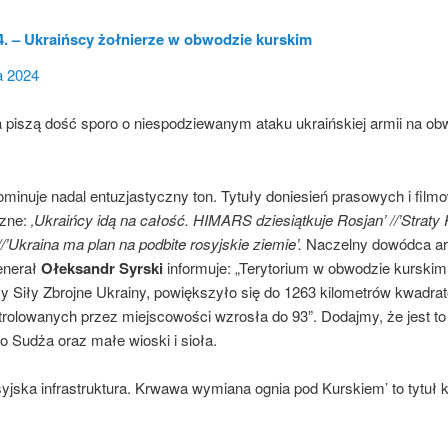
4. – Ukraińscy żołnierze w obwodzie kurskim
a 2024
 piszą dość sporo o niespodziewanym ataku ukraińskiej armii na ob
minuje nadal entuzjastyczny ton. Tytuły doniesień prasowych i film
czne:
‚Ukraińcy idą na całość. HIMARS dziesiątkuje Rosjan’ //’Straty
/’Ukraina ma plan na podbite rosyjskie ziemie’.
Naczelny dowódca ar
enerał
Ołeksandr Syrski
informuje: „Terytorium w obwodzie kurskim
ły Siły Zbrojne Ukrainy, powiększyło się do 1263 kilometrów kwadra
trolowanych przez miejscowości wzrosła do 93”. Dodajmy, że jest to
 Sudża oraz małe wioski i sioła.
syjska infrastruktura. Krwawa wymiana ognia pod Kurskiem’ to tytuł k