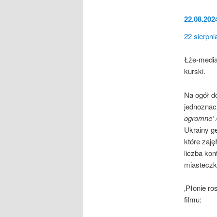
22.08.202
22 sierpni
Łże-media
kurski.
Na ogół do
jednozna
ogromne’ /
Ukrainy g
które zaję
liczba kon
miasteczko
‚Płonie ro
filmu: