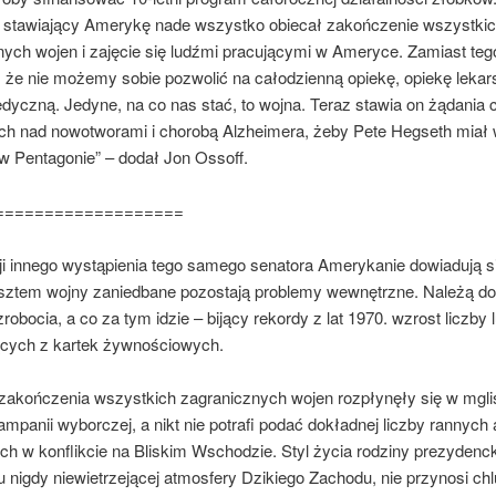
 stawiający Amerykę nade wszystko obiecał zakończenie wszystki
nych wojen i zajęcie się ludźmi pracującymi w Ameryce. Zamiast teg
 że nie możemy sobie pozwolić na całodzienną opiekę, opiekę lekar
yczną. Jedyne, na co nas stać, to wojna. Teraz stawia on żądania 
ch nad nowotworami i chorobą Alzheimera, żeby Pete Hegseth miał 
w Pentagonie” – dodał Jon Ossoff.
===================
ji innego wystąpienia tego samego senatora Amerykanie dowiadują si
sztem wojny zaniedbane pozostają problemy wewnętrzne. Należą do 
robocia, a co za tym idzie – bijący rekordy z lat 1970. wzrost liczby 
ących z kartek żywnościowych.
 zakończenia wszystkich zagranicznych wojen rozpłynęły się w mgli
mpanii wyborczej, a nikt nie potrafi podać dokładnej liczby rannych a
ch w konflikcie na Bliskim Wschodzie. Styl życia rodziny prezydenck
nigdy niewietrzejącej atmosfery Dzikiego Zachodu, nie przynosi chl