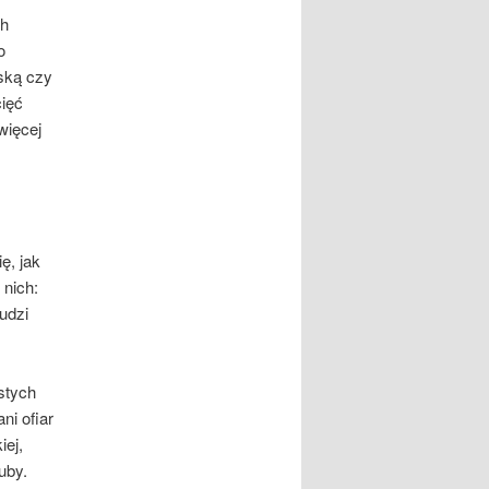
ch
o
ską czy
cięć
więcej
ę, jak
nich:
ludzi
stych
ni ofiar
iej,
uby.