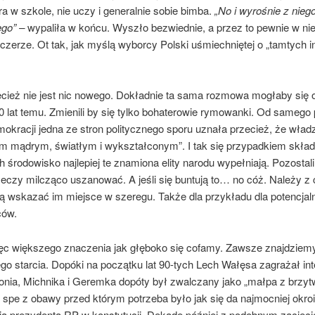
ara w szkole, nie uczy i generalnie sobie bimba.
„No i wyrośnie z nie
go” –
wypaliła w końcu. Wyszło bezwiednie, a przez to pewnie w n
zerze. Ot tak, jak myślą wyborcy Polski uśmiechniętej o „tamtych i
zecież nie jest nic nowego. Dokładnie ta sama rozmowa mogłaby się 
10 lat temu. Zmienili by się tylko bohaterowie rymowanki. Od samego
okracji jedna ze stron politycznego sporu uznała przecież, że wład
om mądrym, światłym i wykształconym”. I tak się przypadkiem skład
ch środowisko najlepiej te znamiona elity narodu wypełniają. Pozostali
zeczy milcząco uszanować. A jeśli się buntują to… no cóż. Należy z 
ą wskazać im miejsce w szeregu. Także dla przykładu dla potencjal
ców.
ęc większego znaczenia jak głęboko się cofamy. Zawsze znajdziem
go starcia. Dopóki na początku lat 90-tych Lech Wałęsa zagrażał in
ronia, Michnika i Geremka dopóty był zwalczany jako „małpa z brzytw
n spe z obawy przed którym potrzeba było jak się da najmocniej okro
ia prezydenta RP w konstytucji. Dekadę później z podobnym zacięc