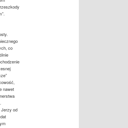
przeszkody
m”.
sty.
zpiecznego
ych, co
ólnie
ochodzenie
zesnej
cze”
ocowość,
ie nawet
enerstwa
.
n Jerzy od
dat
nym