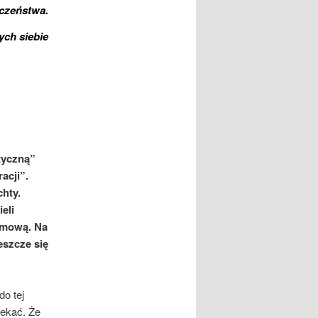
eczeństwa.
ych siebie
tyczną”
acji”.
chty.
eli
omową. Na
eszcze się
do tej
zekać. Że