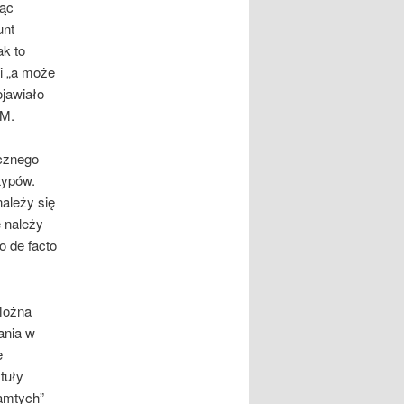
jąc
unt
ak to
i „a może
ojawiało
FM.
icznego
typów.
ależy się
 należy
o de facto
Można
ania w
e
tuły
tamtych”