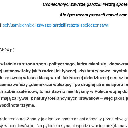
Uśmiechnięci zawsze gardzili resztą społ
Ale tym razem przeszli nawet sam
ś
pch/usmiechnieci-zawsze-gardzili-reszta-spoleczenstwa
Ch24.pl)
właśnie ta strona sporu politycznego, która mieni się „demokra
ej ustanowiłaby jakiś rodzaj faktycznej „dyktatury nowej arystokr
e ze swoją własną klasą w roli faktycznej dziedzicznej neo-szla
samozwańczy „demokraci walczący” po drugiej stronie sporu mi
h sobie szaleńców, to już dawno mielibyśmy w Polsce wojnę d
 mają za rywali z natury tolerancyjnych prawaków – więc jakoś j
wspólnota trzyma.
ała znajomą. Znamy ją stąd, że nasze dzieci chodziły przez chwilę 
sy w podstawówce. Na pytanie o syna niespodziewanie zaczęła nar