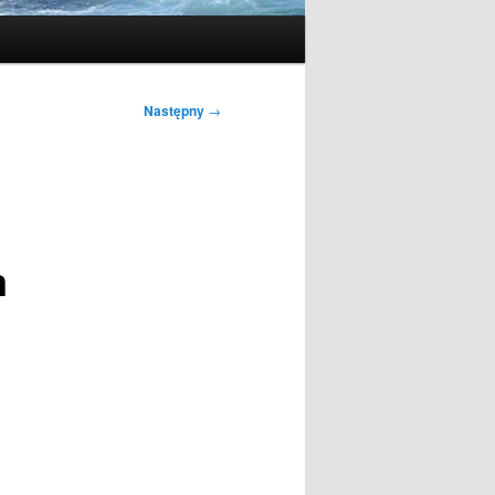
Następny
→
m