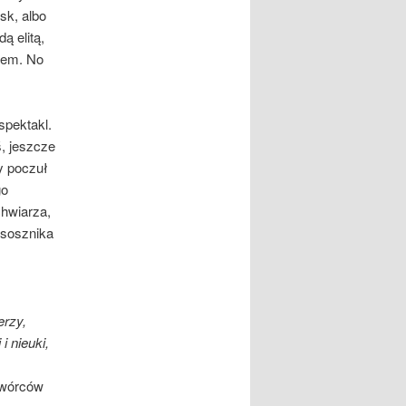
sk, albo
 elitą,
atem. No
spektakl.
, jeszcze
y poczuł
go
chwiarza,
 sosznika
erzy,
i nieuki,
twórców