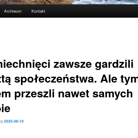
Archiwum
Kontakt
iechnięci zawsze gardzili
ztą społeczeństwa. Ale ty
em przeszli nawet samych
ie
ny
2025-06-10