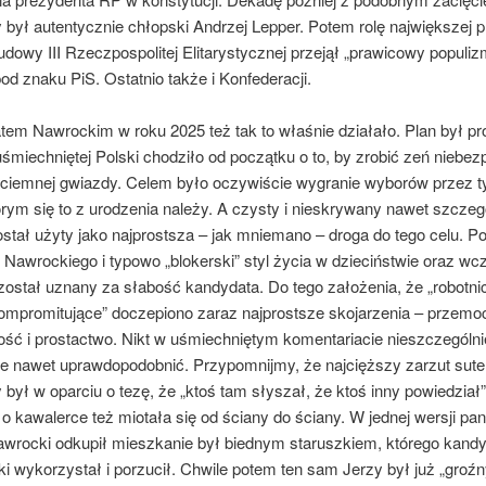
 był autentycznie chłopski Andrzej Lepper. Potem rolę największej 
udowy III Rzeczpospolitej Elitarystycznej przejął „prawicowy populiz
d znaku PiS. Ostatnio także i Konfederacji.
em Nawrockim w roku 2025 też tak to właśnie działało. Plan był pro
miechniętej Polski chodziło od początku o to, by zrobić zeń niebe
 ciemnej gwiazdy. Celem było oczywiście wygranie wyborów przez t
órym się to z urodzenia należy. A czysty i nieskrywany nawet szczeg
stał użyty jako najprostsza – jak mniemano – droga do tego celu. P
 Nawrockiego i typowo „blokerski” styl życia w dzieciństwie oraz wc
został uznany za słabość kandydata. Do tego założenia, że „robotni
ompromitujące” doczepiono zaraz najprostsze skojarzenia – przem
ość i prostactwo. Nikt w uśmiechniętym komentariacie nieszczególn
je nawet uprawdopodobnić. Przypomnijmy, że najcięższy zarzut sut
był w oparciu o tezę, że „ktoś tam słyszał, że ktoś inny powiedział”
 kawalerce też miotała się od ściany do ściany. W jednej wersji pa
awrocki odkupił mieszkanie był biednym staruszkiem, którego kandy
i wykorzystał i porzucił. Chwile potem ten sam Jerzy był już „groź