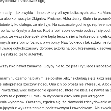
 wyborców Trzaskowskiego).
m szły – jak zwykle – inne sektory elit symbolicznych: pisarka Man
a albo kompozytor Zbigniew Preisner. Aktor Jerzy Stuhr nie przemó
bnie tylko dlatego, że nie żyje. Na szczęście godnie go reprezento
 po fachu Krystyna Janda. Ktoś zrobił sobie dowcip podszył się pod
ącą, że wszystkie spektakle będą teraz u niej w teatrze po angielsku
nych nie zrobi to różnicy, a wyborcy Nawrockiego i tak sztuki nie ro
d uwagę dotychczasowy dorobek aktorki na polu krzewienia klasowej
 się nabrać, że to autentyk.
wszystko nawet zabawne. Gdyby nie to, że jest i irytujące i niebezpi
o mamy tu czarno na białym, że polskie „elity” składają się z ludzi ni
j interpretacji rzeczywistości. Ona ich po prostu nie interesuje. Albo 
 Powtarzają więc bezwiednie opowieści, które nie kleją się nawet na
hoćby ta o pęknięciu Polski w wyborach 2025 roku pod względem
enia wyborców. Owszem, zgadza się, że Nawrocki zdecydowanie 
sujących z wykształceniem podstawowym i zawodowym. Ale zwyci