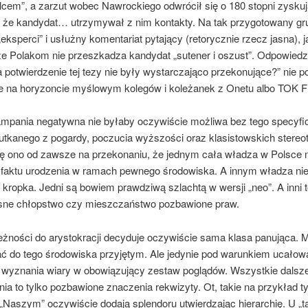
lcem”, a zarzut wobec Nawrockiego odwrócił się o 180 stopni zysku
, że kandydat… utrzymywał z nim kontakty. Na tak przygotowany gr
„eksperci” i usłużny komentariat pytający (retorycznie rzecz jasna), j
że Polakom nie przeszkadza kandydat „sutener i oszust”. Odpowiedz
potwierdzenie tej tezy nie były wystarczająco przekonujące?” nie p
le na horyzoncie myślowym kolegów i koleżanek z Onetu albo TOK 
ampania negatywna nie byłaby oczywiście możliwa bez tego specyf
 utkanego z pogardy, poczucia wyższości oraz klasistowskich stereo
ię ono od zawsze na przekonaniu, że jednym cała władza w Polsce n
faktu urodzenia w ramach pewnego środowiska. A innym władza nie
i kropka. Jedni są bowiem prawdziwą szlachtą w wersji „neo”. A inni t
ne chłopstwo czy mieszczaństwo pozbawione praw.
eżności do arystokracji decyduje oczywiście sama klasa panująca. 
ać do tego środowiska przyjętym. Ale jedynie pod warunkiem ucałow
 i wyznania wiary w obowiązujący zestaw poglądów. Wszystkie dalsz
ia to tylko pozbawione znaczenia rekwizyty. Ot, takie na przykład ty
„Naszym” oczywiście dodają splendoru utwierdzając hierarchię. U „