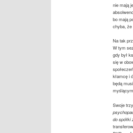
nie mają 
absolwenc
bo mają po
chyba, że 
Na tak pr
W tym sezo
gdy był ks
się w obo
społeczeńs
kłamcę i 
będą musie
myślącym
Swoje trzy
psychopaci
do spółki 
transfero