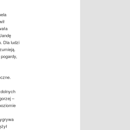
uela
wił
wała
 Jandę
. Dla ludzi
zumieją.
 pogardy,
eczne.
ezdolnych
gorzej –
 poziomie
wygrywa
ężył