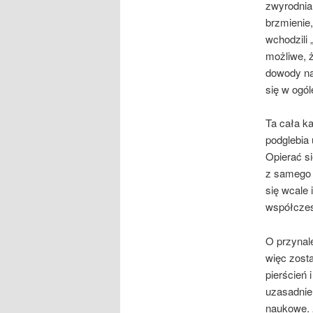
zwyrodnia
brzmienie
wchodzili 
możliwe, 
dowody na 
się w ogó
Ta cała k
podglebia
Opierać s
z samego 
się wcale 
współczes
O przynal
więc zost
pierścień
uzasadnien
naukowe. 