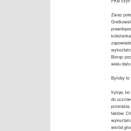
PKB czyli
Zaraz pote
Gretkowsk
prawdopodo
koleżanka
zapowiadaj
wykształco
Biorąc po
wielu dało
Byłoby to 
Irytuje, b
do uczciwe
przerasta.
faktów. C
wykształc
wśród gło