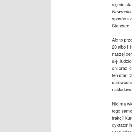
się nie st
Nawrockie
sposób szc
Standard.
Ale to pr
20 albo i 
naszej dem
się „ludzi
oni oraz i
ten stan r
surowości
naśladow
Nie ma wi
tego same
frakcji Ku
dyktator i
uprawnien