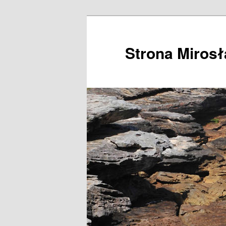
Przeskocz
do
tekstu
Strona Miros