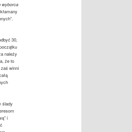
go wyborca
iekłamany
nnych”.
odbyć 30,
 początku
za należy
a, że to
 zaś winni
całą
nych
y ślady
teresom
ą” i
ić
iem