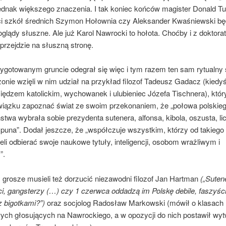
jednak większego znaczenia. I tak koniec końców magister Donald Tu
i szkół średnich Szymon Hołownia czy Aleksander Kwaśniewski będą
glądy słuszne. Ale już Karol Nawrocki to hołota. Choćby i z doktor
przejdzie na słuszną stronę.
zygotowanym gruncie odegrał się więc i tym razem ten sam rytualny 
nie wzięli w nim udział na przykład filozof Tadeusz Gadacz (kiedyś
iędzem katolickim, wychowanek i ulubieniec Józefa Tischnera), któr
wiązku zapoznać świat ze swoim przekonaniem, że „połowa polskie
twa wybrała sobie prezydenta sutenera, alfonsa, kibola, oszusta, li
ćpuna”. Dodał jeszcze, że „współczuje wszystkim, którzy od takiego
li odbierać swoje naukowe tytuły, inteligencji, osobom wrażliwym i
”.
 grosze musieli też dorzucić niezawodni filozof Jan Hartman
(„Suten
, gangsterzy (…) czy 1 czerwca oddadzą im Polskę debile, faszyści 
z bigotkami?”)
oraz socjolog Radosław Markowski (mówił o klasach
wych głosujących na Nawrockiego, a w opozycji do nich postawił wy