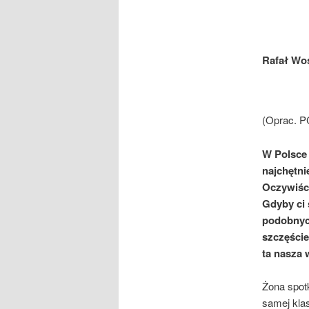
Rafał Wo
(Oprac. P
W Polsce 
najchętni
Oczywiści
Gdyby ci 
podobnyc
szczęście
ta nasza 
Żona spotk
samej kla