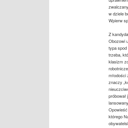
zwalczany
w dziele b
Wpierw spo
Z kandydat
Obozowi uś
typa spod
trzeba, kt
klasizm zo
robotnicze
młodości 
znaczy „k
nieuczciw
próbował 
lansowany 
Opowieść o
którego N
obywatelsk