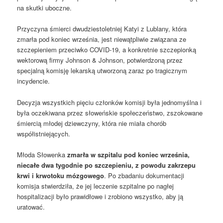
na skutki uboczne.
Przyczyna śmierci dwudziestoletniej Katyi z Lublany, która
zmarła pod koniec września, jest niewątpliwie związana ze
szczepieniem przeciwko COVID-19, a konkretnie szczepionką
wektorową firmy Johnson & Johnson, potwierdzoną przez
specjalną komisję lekarską utworzoną zaraz po tragicznym
incydencie.
Decyzja wszystkich pięciu członków komisji była jednomyślna i
była oczekiwana przez słoweńskie społeczeństwo, zszokowane
śmiercią młodej dziewczyny, która nie miała chorób
współistniejących.
Młoda Słowenka
zmarła w szpitalu pod koniec września,
niecałe dwa tygodnie po szczepieniu, z powodu zakrzepu
krwi i krwotoku mózgowego
. Po zbadaniu dokumentacji
komisja stwierdziła, że jej leczenie szpitalne po nagłej
hospitalizacji było prawidłowe i zrobiono wszystko, aby ją
uratować.