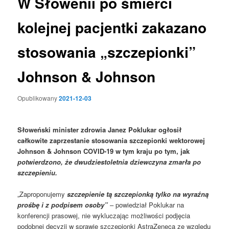
W Słowenii po śmierci
kolejnej pacjentki zakazano
stosowania „szczepionki”
Johnson & Johnson
Opublikowany
2021-12-03
Słoweński minister zdrowia Janez Poklukar ogłosił
całkowite zaprzestanie stosowania szczepionki wektorowej
Johnson & Johnson COVID-19 w tym kraju po tym, jak
potwierdzono, że dwudziestoletnia dziewczyna zmarła po
szczepieniu.
„Zaproponujemy
szczepienie tą szczepionką tylko na wyraźną
prośbę i z podpisem osoby”
– powiedział Poklukar na
konferencji prasowej, nie wykluczając możliwości podjęcia
podobnej decyzji w sprawie szczepionki AstraZeneca ze względu