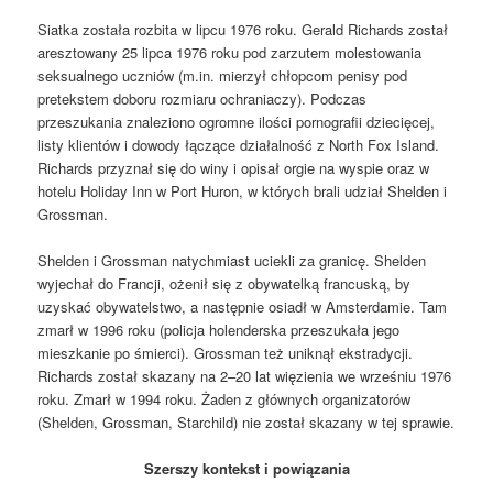
Siatka została rozbita w lipcu 1976 roku. Gerald Richards został
aresztowany 25 lipca 1976 roku pod zarzutem molestowania
seksualnego uczniów (m.in. mierzył chłopcom penisy pod
pretekstem doboru rozmiaru ochraniaczy). Podczas
przeszukania znaleziono ogromne ilości pornografii dziecięcej,
listy klientów i dowody łączące działalność z North Fox Island.
Richards przyznał się do winy i opisał orgie na wyspie oraz w
hotelu Holiday Inn w Port Huron, w których brali udział Shelden i
Grossman.
Shelden i Grossman natychmiast uciekli za granicę. Shelden
wyjechał do Francji, ożenił się z obywatelką francuską, by
uzyskać obywatelstwo, a następnie osiadł w Amsterdamie. Tam
zmarł w 1996 roku (policja holenderska przeszukała jego
mieszkanie po śmierci). Grossman też uniknął ekstradycji.
Richards został skazany na 2–20 lat więzienia we wrześniu 1976
roku. Zmarł w 1994 roku. Żaden z głównych organizatorów
(Shelden, Grossman, Starchild) nie został skazany w tej sprawie.
Szerszy kontekst i powiązania