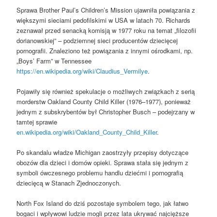
Sprawa Brother Paul’s Children’s Mission ujawniła powiązania z
większymi sieciami pedofilskimi w USA w latach 70. Richards
zeznawał przed senacką komisją w 1977 roku na temat „filozofii
dorianowskiej” – podziemnej sieci producentów dziecięcej
pornografii. Znaleziono też powiązania z innymi ośrodkami, np.
„Boys’ Farm” w Tennessee
https://en.wikipedia.org/wiki/Claudius_Vermilye
.
Pojawiły się również spekulacje o możliwych związkach z serią
morderstw Oakland County Child Killer (1976–1977), ponieważ
jednym z subskrybentów był Christopher Busch – podejrzany w
tamtej sprawie
en.wikipedia.org/wiki/Oakland_County_Child_Killer
.
Po skandalu władze Michigan zaostrzyły przepisy dotyczące
obozów dla dzieci i domów opieki. Sprawa stała się jednym z
symboli ówczesnego problemu handlu dziećmi i pornografią
dziecięcą w Stanach Zjednoczonych.
North Fox Island do dziś pozostaje symbolem tego, jak łatwo
bogaci i wpływowi ludzie mogli przez lata ukrywać najcięższe