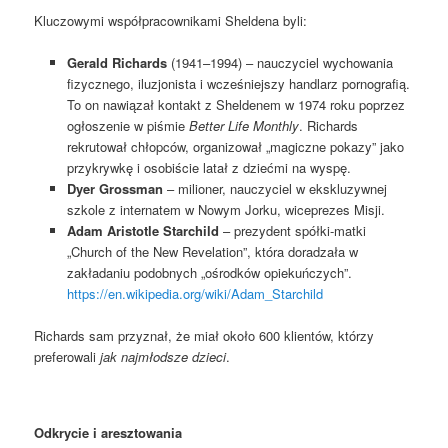
Kluczowymi współpracownikami Sheldena byli:
Gerald Richards
(1941–1994) – nauczyciel wychowania
fizycznego, iluzjonista i wcześniejszy handlarz pornografią.
To on nawiązał kontakt z Sheldenem w 1974 roku poprzez
ogłoszenie w piśmie
Better Life Monthly
. Richards
rekrutował chłopców, organizował „magiczne pokazy” jako
przykrywkę i osobiście latał z dziećmi na wyspę.
Dyer Grossman
– milioner, nauczyciel w ekskluzywnej
szkole z internatem w Nowym Jorku, wiceprezes Misji.
Adam Aristotle Starchild
– prezydent spółki-matki
„Church of the New Revelation”, która doradzała w
zakładaniu podobnych „ośrodków opiekuńczych”.
https://en.wikipedia.org/wiki/Adam_Starchild
Richards sam przyznał, że miał około 600 klientów, którzy
preferowali
jak najmłodsze dzieci
.
Odkrycie i aresztowania