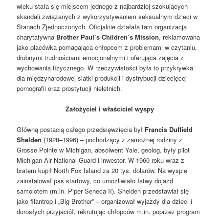
wieku stała się miejscem jednego z najbardziej szokujących
skandali związanych z wykorzystywaniem seksualnym dzieci w
Stanach Zjednoczonych. Oficjalnie działała tam organizacja
charytatywna
Brother Paul’s Children’s Mission
, reklamowana
jako placówka pomagająca chłopcom z problemami w czytaniu,
drobnymi trudnościami emocjonalnymi i oferująca zajęcia z
wychowania fizycznego. W rzeczywistości była to przykrywka
dla międzynarodowej siatki produkcji i dystrybucji dziecięcej
pornografii oraz prostytucji nieletnich.
Założyciel i właściciel wyspy
Główną postacią całego przedsięwzięcia był
Francis Duffield
Shelden
(1928–1996) – pochodzący z zamożnej rodziny z
Grosse Pointe w Michigan, absolwent Yale, geolog, były pilot
Michigan Air National Guard i inwestor. W 1960 roku wraz z
bratem kupił North Fox Island za 20 tys. dolarów. Na wyspie
zainstalował pas startowy, co umożliwiało łatwy dojazd
samolotem (m.in. Piper Seneca II). Shelden przedstawiał się
jako filantrop i „Big Brother” – organizował wyjazdy dla dzieci i
dorosłych przyjaciół, rekrutując chłopców m.in. poprzez program