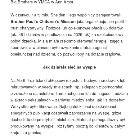
Big Brothers w YMCA w Ann Arbor.
W czerwcu 1975 roku Shelden i jego wspólnicy zarejestrowali
Brother Paul’s Children’s Mission
jako organizację non-profit i
trust charytatywny. Rodzice lub opiekunowie płacili 85 dolarów
(ok. 481 dolarów w przeliczeniu na 2025 rok) za sześciodniowy
pobyt dziecka. Misja miała rzekomo oferować terapię i zajęcia
sportowe, a w planach było uzyskanie statusu agencji
opiekuńczej nad dziećmi, co pozwoliłoby na dotacje rządowe.
Jak działała sieć na wyspie
Na North Fox Island chłopców (często z trudnych środowisk lub
rekrutowanych w seedy miejscach, np. sklepach z pornografią)
przewożono samolotem. Tam zachęcano ich do nagości i udziału
w aktach seksualnych – zarówno między sobą, jak i z dorosłymi.
Wszystko było filmowane. Najbogatsi klienci subskrybenci
specjalnych publikacji dostawali zaproszenia na wyspę, gdzie
dochodziło do prostytucji nieletnich. Materiał pornograficzny był
produkowany na wyspie i rozsyłany pocztą do klientów w całym
kraju i za granicą.