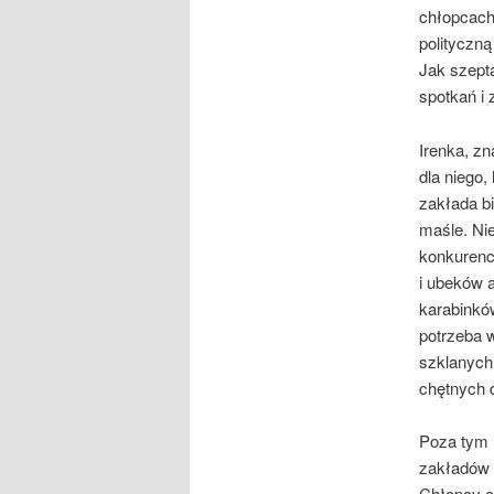
chłopcach 
polityczną
Jak szepta
spotkań i 
Irenka, zn
dla niego
zakłada bi
maśle. Ni
konkurenc
i ubeków a
karabinkó
potrzeba 
szklanych
chętnych d
Poza tym n
zakładów p
Chłopcy oc