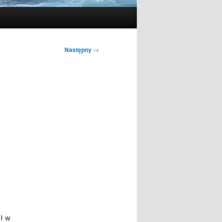
Następny
→
ył w