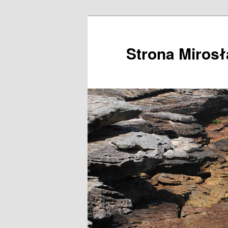
Przeskocz
do
tekstu
Strona Miros