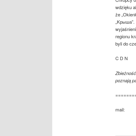
wdzięku al
że „Okienk
„Kрыша”. P
wyjaśnieni
regionu k
byli do cz
C D N
Zbieżność
poznają p
=======
mail: