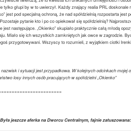
e tylko głupi by w to uwierzył. Każdy znający realia PRL doskonale 
o” jest pod specjalną ochroną, że nad spółdzielnią rozpostarta jest 
ozostaje pytanie kto i po co opiekował się spółdzielnią? Najprostsz
e jest następujące. „Okienko” skupiało praktycznie całą młodą opoz
raju. Miało się ich wszystkich zamkniętych jak owce w zagrodzie. B
egoś przygotowywani. Wszyscy to rozumieli, z wyjątkiem ciotki Irenki
 nazwisk i sytuacji jest przypadkowa. W kolejnych odcinkach mojej 
aństwo losy innych osób pracujących w spółdzielni „Okienko”
========================
Była jeszcze aferka na Dworcu Centralnym, fajnie zatuszowana: