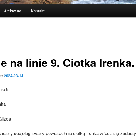
Archiwum
Kontakt
e na linie 9. Ciotka Irenka.
ny
2024-03-14
nie 9
nka
lizda
oliczny socjolog zwany powszechnie ciotką Irenką wręcz się zadurz