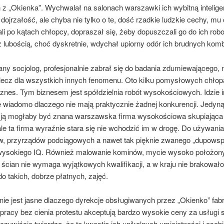
z „Okienka”. Wychwalał na salonach warszawki ich wybitną inteligen
 dojrzałość, ale chyba nie tylko o te, dość rzadkie ludzkie cechy, mu 
li po kątach chłopcy, dopraszał się, żeby dopuszczali go do ich ro
z lubością, choć dyskretnie, wdychał upiorny odór ich brudnych kom
any socjolog, profesjonalnie zabrał się do badania zdumiewającego, n
, lecz dla wszystkich innych fenomenu. Oto kilku pomysłowych chło
znes. Tym biznesem jest spółdzielnia robót wysokościowych. Idzie i
e wiadomo dlaczego nie mają praktycznie żadnej konkurencji. Jedyn
ją mogłaby być znana warszawska firma wysokościowa skupiająca 
le ta firma wyraźnie stara się nie wchodzić im w drogę. Do używania 
w, przyrządów podciągowych a nawet tak pięknie zwanego „dupowspo
wysokiego IQ. Również malowanie kominów, mycie wysoko położony
 ścian nie wymaga wyjątkowych kwalifikacji, a w kraju nie brakował
o takich, dobrze płatnych, zajęć.
ie jest jasne dlaczego dyrekcje obsługiwanych przez „Okienko” fabr
racy bez cienia protestu akceptują bardzo wysokie ceny za usługi s
zywiście twierdzą, że to kwestia ich unikalnych umiejętności i osob