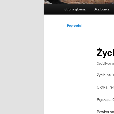
Główne
Strona główna
Skarbonka
menu
Nawigacja
←
Poprzedni
wpisu
Życi
Opublikowa
Zycie na li
Ciotka Ire
Pędząca G
Pewien st