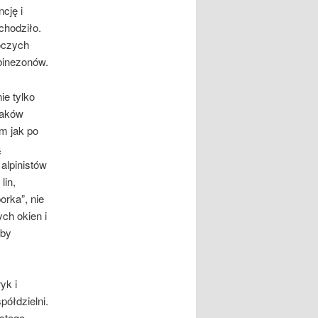
cję i
chodziło.
boczych
binezonów.
ie tylko
paków
m jak po
ą
alpinistów
lin,
rka”, nie
ch okien i
oby
yk i
półdzielni.
istego