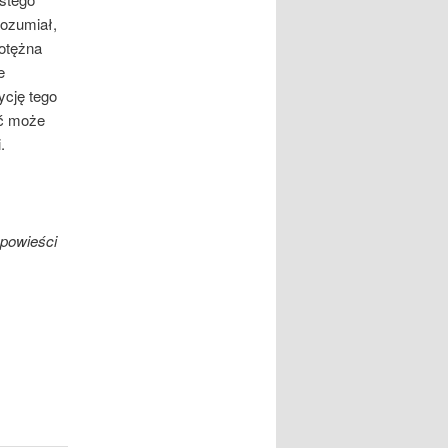
rozumiał,
potężna
e
ycję tego
yć może
.
opowieści