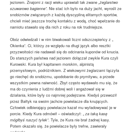
jeziorem. Znajomi z racji wieku uprawiali tak zwane
„żeglarstwo
szuwarowo bagienne”.
Nie stać ich było na duży jacht, wyrośli ze
snobizmów związanych z każdą dyscypliną elitarnych sportów,
chcieli mieć jeszcze trochę kontaktu z wodą, choć wpełzanie do
namiotu stawało się dla nich z roku na rok trudniejsze.
Obóz odwiedzali i w nim biwakowali liczni odszczepieńcy z „
Okienka”. Ci, którzy ze względu na długi język albo resztki
przyzwoitości nie nadawali się do odcinania kuponów od knucia.
Do starszych państwa nad jeziorem dołączał zwykle Kura czyli
Kurowski. Kura był kapitanem morskim, alpinistą
przemysłowym, podróżnikiem. Z wiekowymi żeglarzami łączyła
go niechęć do snobizmu, upodobanie do prymitywu, a przede
wszystkim pewna naiwność. Zbyt często wydawało mu się, że
ma do czynienia z ludźmi dobrej woli i angażował się w
działania, które były co najmniej podejrzane. Kiedyś przewoził
przez Bałtyk na swoim jachcie powielacze dla knujących.
Człowiek odbierający powielacze kazał mu wyładowywać je w
porcie. Kiedy Kura odmówił – oświadczył: „
za taką kasę
mógłbyś ruszyć tyłek”
. Tyle, że Kura nie brał żadnej kasy.
Potem okazało się, że powielacze były trefne, zawierały