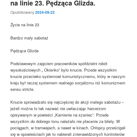
na linie 23. Pędząca Glizda.
Opublikowany
2024-09-22
Życie na linie 23
Bardzo mały sabotaż
Pędząca Glizda
Podstawowym zajęciem pracowników spółdzielni robót
wysokościowych „ Okienko” było knucie. Przede wszystkim
knucie przeciwko systemowi komunistycznemu, który w naszym
kraju był raczej systemem realnego socjalizmu niż komunizmem
sensu stricte.
Knucie sprowadzało się najczęściej do akcji małego sabotażu –
jeżeli można to tak nazwać nie uwłaczając harcerzom
opisywanym w powieści „Kamienie na szaniec”. Przede
wszystkim do dobrego tonu należało nie płacenie za bilety. W
pociągach, w tramwajach, a nawet w kinach. Chłopcy prześcigali
się w opowieściach jak to nabierali znienawidzonych kontrolerów