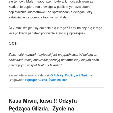
systemowi. Małym sabotażem było w ich oczach również
kradzenie papieru toaletowego w publicznych szaletach,
dopisywanie kilometrówek do sprawozdań z delegacji czy
załatwianie za pomocą łapówki szpitala.
Czy możliwe jest wyleczenie się z tego? I czy należy się z tego
leczyć kiedy państwo ponownie stało się opresyjne?
C D N
Zbieżność nazwisk i sytuacji jest przypadkowa. W kolejnych
odcinkach mojej opowieści poznają państwo losy innych osób
pracujących w spółdzielni „Okienko”
Zaszufladkowano do kategorii
O Polskę
,
Publicyści
,
Śmichy
|
Otagowano
Pędząca Glizda
,
Życie na linie
Kasa Misiu, kasa !! Odżyła
Pędząca Glizda. Życie na