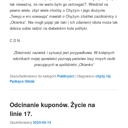
tak nieważny, że nie warto było go ostrzegać?. Wiedział na
pewno wiele, zbyt wiele choćby o Chyżym i jego drużynie.
„Тимур и его команда” mawiali o Chyżym złośliwi zazdrośnicy z
„Okienka”. Nie mogli pojąć jak taki ( ich zdaniem) idiota może tak
dobrze sobie radzić na diabelskim kole polityki.
C D N
Zbieżność nazwisk i sytuacji jest przypadkowa. W kolejnych
odcinkach mojej opowieśc
i
poznają państwo losy innych osób
pracujących w spółdzielni „Okienko”
Zaszufladkowano do kategorii
Publicyści
|
Otagowano
chyży rój
,
Pędząca Glizda
Odcinanie kuponów. Życie na
linie 17.
Opublikowany
2024-05-14