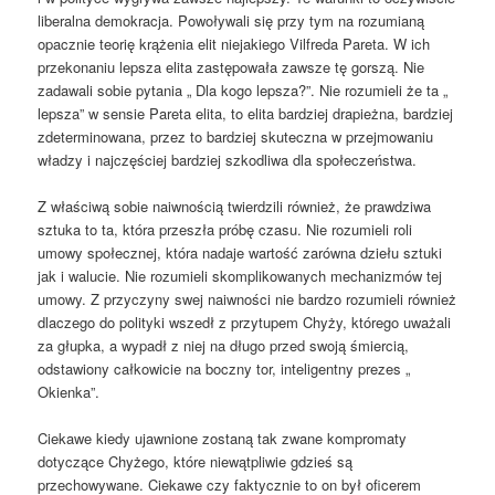
liberalna demokracja. Powoływali się przy tym na rozumianą
opacznie teorię krążenia elit niejakiego Vilfreda Pareta. W ich
przekonaniu lepsza elita zastępowała zawsze tę gorszą. Nie
zadawali sobie pytania „ Dla kogo lepsza?”. Nie rozumieli że ta „
lepsza” w sensie Pareta elita, to elita bardziej drapieżna, bardziej
zdeterminowana, przez to bardziej skuteczna w przejmowaniu
władzy i najczęściej bardziej szkodliwa dla społeczeństwa.
Z właściwą sobie naiwnością twierdzili również, że prawdziwa
sztuka to ta, która przeszła próbę czasu. Nie rozumieli roli
umowy społecznej, która nadaje wartość zarówna dziełu sztuki
jak i walucie. Nie rozumieli skomplikowanych mechanizmów tej
umowy. Z przyczyny swej naiwności nie bardzo rozumieli również
dlaczego do polityki wszedł z przytupem Chyży, którego uważali
za głupka, a wypadł z niej na długo przed swoją śmiercią,
odstawiony całkowicie na boczny tor, inteligentny prezes „
Okienka”.
Ciekawe kiedy ujawnione zostaną tak zwane kompromaty
dotyczące Chyżego, które niewątpliwie gdzieś są
przechowywane. Ciekawe czy faktycznie to on był oficerem