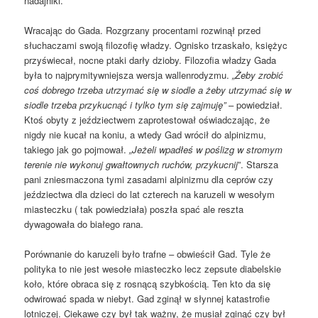
nadajniki.
Wracając do Gada. Rozgrzany procentami rozwinął przed
słuchaczami swoją filozofię władzy. Ognisko trzaskało, księżyc
przyświecał, nocne ptaki darły dzioby. Filozofia władzy Gada
była to najprymitywniejsza wersja wallenrodyzmu.
„Żeby zrobić
coś dobrego trzeba utrzymać się w siodle a żeby utrzymać się w
siodle trzeba przykucnąć i tylko tym się zajmuję”
– powiedział.
Ktoś obyty z jeździectwem zaprotestował oświadczając, że
nigdy nie kucał na koniu, a wtedy Gad wrócił do alpinizmu,
takiego jak go pojmował.
„Jeżeli wpadłeś w poślizg w stromym
terenie nie wykonuj gwałtownych ruchów, przykucnij
”. Starsza
pani zniesmaczona tymi zasadami alpinizmu dla ceprów czy
jeździectwa dla dzieci do lat czterech na karuzeli w wesołym
miasteczku ( tak powiedziała) poszła spać ale reszta
dywagowała do białego rana.
Porównanie do karuzeli było trafne – obwieścił Gad. Tyle że
polityka to nie jest wesołe miasteczko lecz zepsute diabelskie
koło, które obraca się z rosnącą szybkością. Ten kto da się
odwirować spada w niebyt. Gad zginął w słynnej katastrofie
lotniczej. Ciekawe czy był tak ważny, że musiał zginąć czy był