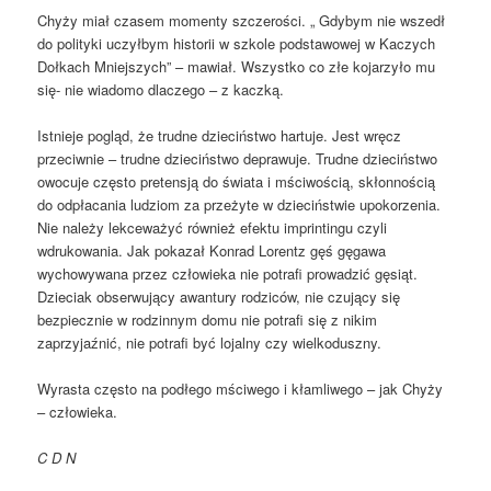
Chyży miał czasem momenty szczerości. „ Gdybym nie wszedł
do polityki uczyłbym historii w szkole podstawowej w Kaczych
Dołkach Mniejszych” – mawiał. Wszystko co złe kojarzyło mu
się- nie wiadomo dlaczego – z kaczką.
Istnieje pogląd, że trudne dzieciństwo hartuje. Jest wręcz
przeciwnie – trudne dzieciństwo deprawuje. Trudne dzieciństwo
owocuje często pretensją do świata i mściwością, skłonnością
do odpłacania ludziom za przeżyte w dzieciństwie upokorzenia.
Nie należy lekceważyć również efektu imprintingu czyli
wdrukowania. Jak pokazał Konrad Lorentz gęś gęgawa
wychowywana przez człowieka nie potrafi prowadzić gęsiąt.
Dzieciak obserwujący awantury rodziców, nie czujący się
bezpiecznie w rodzinnym domu nie potrafi się z nikim
zaprzyjaźnić, nie potrafi być lojalny czy wielkoduszny.
Wyrasta często na podłego mściwego i kłamliwego – jak Chyży
– człowieka.
C D N