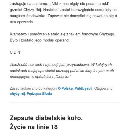
zasługuje na anatemę. „ Nikt z nas nigdy nie poda mu ręki”-
grzmiał Chyży Rój. Nasielski został bezwzględnie odsunięty na
margines środowiska. Zapewne nie domyślał się nawet co się o
nim opowiada.
Kłamstwo i pomówienie stało się znakiem firmowym Chyżego.
Było i zostało jego modus operandi.
C D N
Zbieżność nazwisk i sytuacji jest przypadkowa. W kolejnych
odcinkach mojej opowieści poznają państwo losy innych osób
pracujących w spółdzielni „Okienko”
Zaszufladkowano do kategorii
O Polskę
,
Publicyści
|
Otagowano
chyży rój
,
Pędząca Glizda
Zepsute diabelskie koło.
Życie na linie 18