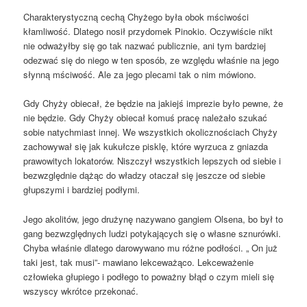
Charakterystyczną cechą Chyżego była obok mściwości
kłamliwość. Dlatego nosił przydomek Pinokio. Oczywiście nikt
nie odważyłby się go tak nazwać publicznie, ani tym bardziej
odezwać się do niego w ten sposób, ze względu właśnie na jego
słynną mściwość. Ale za jego plecami tak o nim mówiono.
Gdy Chyży obiecał, że będzie na jakiejś imprezie było pewne, że
nie będzie. Gdy Chyży obiecał komuś pracę należało szukać
sobie natychmiast innej. We wszystkich okolicznościach Chyży
zachowywał się jak kukułcze pisklę, które wyrzuca z gniazda
prawowitych lokatorów. Niszczył wszystkich lepszych od siebie i
bezwzględnie dążąc do władzy otaczał się jeszcze od siebie
głupszymi i bardziej podłymi.
Jego akolitów, jego drużynę nazywano gangiem Olsena, bo był to
gang bezwzględnych ludzi potykających się o własne sznurówki.
Chyba właśnie dlatego darowywano mu różne podłości. „ On już
taki jest, tak musi”- mawiano lekceważąco. Lekceważenie
człowieka głupiego i podłego to poważny błąd o czym mieli się
wszyscy wkrótce przekonać.