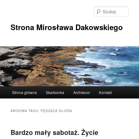
Przeskocz
Przeskocz
do
do
Szuka
tekstu
widgetów
Strona Mirosława Dakowskiego
Główne
Strona główna
Skarbonka
Archiwum
Kontakt
menu
ARCHIWA TAGU:
PĘDZĄCA GLIZDA
Bardzo mały sabotaż. Życie