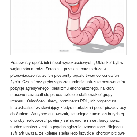
Pracownicy spółdzielni robót wysokościowych „ Okienko” byli w
większości młodzi. Zarabiali i przepijali bardzo dużo w
przeświadczeniu, że ich prosperity będzie trwać do końca ich
życia. Czytali bez głębszego zrozumienia usłużnie posuwane im
pozycje agresywnego liberalizmu ekonomicznego, na który
masowo nawracali się przedstawiciele stalinowskiej grupy
interesu. Odwróceni ubecy, prominenci PRL, ich progenitura,
intelektualiści wysławiający kiedyś marksizm i poeci piszący ody
do Stalina. Wszyscy oni uważali, że kolejne stadia ich brzydkiej
choroby lewicowości powinny zajmować, a nawet fascynować
społeczeństwo. Jest to psychologicznie uzasadnione. Niejeden
syfilityk uważa, że kolejne stadia jego brzydkiej choroby płciowej