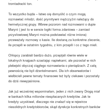
tromtadracki ton.
To wszystko bujda – łatwo się domyślić o czym mogą
rozmawiać młodzi, dość prymitywni mężczyźni należący do
hermetycznej grupy. Wbrew pozorom nad rozmowami o dupie
Maryni ( jest to w sensie logiki forma zdaniowa – zamiast
przysłowiowej Maryni można podstawiać różne imiona)
przeważały rozmowy o kasie. Ile dostaną za konkretne zlecenie,
ile przepili w ostatnim tygodniu, z kim przepili i co z tego mieli.
Chłopcy zarabiali bardzo dużo, przepijali równie wiele w
lokalnych knajpach szastając napiwkami, ale pozostał w nich
plebejski obyczaj ciągłego rozmawiania o pieniądzach. Z całą
pewnością nie byli dżentelmenami. Dla ich obserwatorów i
wielbicieli pewne tematy finansowe też były ciekawe i pozostały
do dziś niewyjaśnione.
Jak już wcześniej wspominałam, jeden z nich zwany Drogą miał
w bankach kilka milionów niespłacanych kredytów. Jak te
kredyty uzyskiwał, dlaczego nie znalazł się w rejestrze
niesolidnych kredytobiorców, skąd dyrekcje konkretnych banków