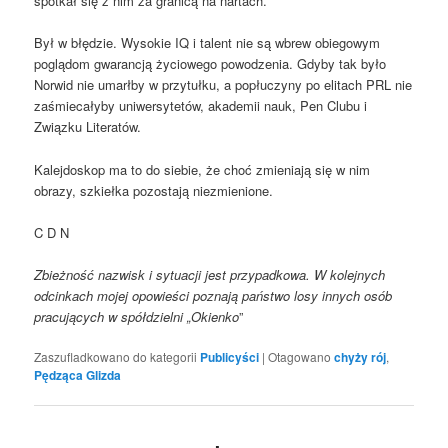
spotkał się z nim za granicą na nartach.
Był w błędzie. Wysokie IQ i talent nie są wbrew obiegowym
poglądom gwarancją życiowego powodzenia. Gdyby tak było
Norwid nie umarłby w przytułku, a popłuczyny po elitach PRL nie
zaśmiecałyby uniwersytetów, akademii nauk, Pen Clubu i
Związku Literatów.
Kalejdoskop ma to do siebie, że choć zmieniają się w nim
obrazy, szkiełka pozostają niezmienione.
C D N
Zbieżność nazwisk i sytuacji jest przypadkowa. W kolejnych
odcinkach mojej opowieści poznają państwo losy innych osób
pracujących w spółdzielni „Okienko
”
Zaszufladkowano do kategorii
Publicyści
|
Otagowano
chyży rój
,
Pędząca Glizda