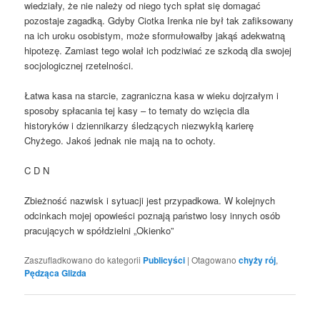
wiedziały, że nie należy od niego tych spłat się domagać
pozostaje zagadką. Gdyby Ciotka Irenka nie był tak zafiksowany
na ich uroku osobistym, może sformułowałby jakąś adekwatną
hipotezę. Zamiast tego wolał ich podziwiać ze szkodą dla swojej
socjologicznej rzetelności.
Łatwa kasa na starcie, zagraniczna kasa w wieku dojrzałym i
sposoby spłacania tej kasy – to tematy do wzięcia dla
historyków i dziennikarzy śledzących niezwykłą karierę
Chyżego. Jakoś jednak nie mają na to ochoty.
C D N
Zbieżność nazwisk i sytuacji jest przypadkowa. W kolejnych
odcinkach mojej opowieści poznają państwo losy innych osób
pracujących w spółdzielni „Okienko”
Zaszufladkowano do kategorii
Publicyści
|
Otagowano
chyży rój
,
Pędząca Glizda