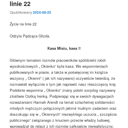
linie 22
Opublikowany
2024-08-25
Życie na linie 22
Odżyła Pędząca Glizda.
Kasa Misiu, kasa !!
Głównym tematem rozmów pracowników spółdzielni robót
wysokościowych „ Okienko” była kasa. We wspomnieniach
publikowanych w prasie, a także w poświęconej im książce
wszyscy „ Okienni” ( jak ich nazywano) oczywiście twierdzą, że
rozmawiali wyłącznie o tym jak naprawić nasz nieszczęsny kraj.
Podobnie wspomina „ Okienko” znany polski socjolog nazywany
złośliwie Ciotką Irenką. Podpierając się w swoich dywagacjach
rozważaniami Hannah Arendt na temat szlachetnej solidarności
młodych mężczyzn połączonych jakimś trudnym zadaniem oraz
doszukując się w „ Okiennych” niezwykłego uczucia „ szczęścia
publicznego” związanego z knuciem przeciw władzy ludowej,
wprowadzał do relacji z ich rozmów całkowicie nierealistyczny,