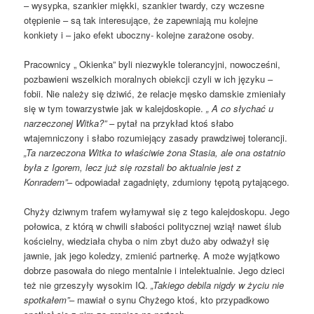
– wysypka, szankier miękki, szankier twardy, czy wczesne
otępienie – są tak interesujące, że zapewniają mu kolejne
konkiety i – jako efekt uboczny- kolejne zarażone osoby.
Pracownicy „ Okienka” byli niezwykle tolerancyjni, nowocześni,
pozbawieni wszelkich moralnych obiekcji czyli w ich języku –
fobii. Nie należy się dziwić, że relacje męsko damskie zmieniały
się w tym towarzystwie jak w kalejdoskopie.
„ A co słychać u
narzeczonej Witka?”
– pytał na przykład ktoś słabo
wtajemniczony i słabo rozumiejący zasady prawdziwej tolerancji.
„Ta narzeczona Witka to właściwie żona Stasia, ale ona ostatnio
była z Igorem, lecz już się rozstali bo aktualnie jest z
Konradem”
– odpowiadał zagadnięty, zdumiony tępotą pytającego.
Chyży dziwnym trafem wyłamywał się z tego kalejdoskopu. Jego
połowica, z którą w chwili słabości politycznej wziął nawet ślub
kościelny, wiedziała chyba o nim zbyt dużo aby odważył się
jawnie, jak jego koledzy, zmienić partnerkę. A może wyjątkowo
dobrze pasowała do niego mentalnie i intelektualnie. Jego dzieci
też nie grzeszyły wysokim IQ.
„Takiego debila nigdy w życiu nie
spotkałem”
– mawiał o synu Chyżego ktoś, kto przypadkowo