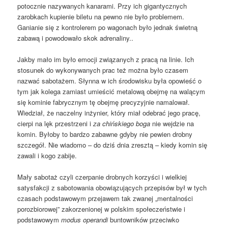
potocznie nazywanych kanarami. Przy ich gigantycznych
zarobkach kupienie biletu na pewno nie było problemem.
Ganianie się z kontrolerem po wagonach było jednak świetną
zabawą i powodowało skok adrenaliny..
Jakby mało im było emocji związanych z pracą na linie. Ich
stosunek do wykonywanych prac też można było czasem
nazwać sabotażem. Słynna w ich środowisku była opowieść o
tym jak kolega zamiast umieścić metalową obejmę na walącym
się kominie fabrycznym tę obejmę precyzyjnie namalował.
Wiedział, że naczelny inżynier, który miał odebrać jego pracę,
cierpi na lęk przestrzeni i
za chińskiego boga
nie wejdzie na
komin. Byłoby to bardzo zabawne gdyby nie pewien drobny
szczegół. Nie wiadomo – do dziś dnia zresztą – kiedy komin się
zawali i kogo zabije.
Mały sabotaż czyli czerpanie drobnych korzyści i wielkiej
satysfakcji z sabotowania obowiązujących przepisów był w tych
czasach podstawowym przejawem tak zwanej „mentalności
porozbiorowej” zakorzenionej w polskim społeczeństwie i
podstawowym
modus operandi
buntowników przeciwko