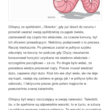
Chłopcy ze spółdzielni „ Okienko”, gdy już doszli do rozumu i
przestali uważać swoją spółdzielnię za pępek świata,
zastanawiali się często kto właściwie, za czasów komuny, był
ich oficerem prowadzącym. Niektórzy podejrzewali o to prezesa.
Raczej niesłusznie. Po pierwsze został w polityce szybko
odsunięty na boczny tor podczas gdy Chyży nieustannie
konsumował korzyści uzyskane nie wiadomo właściwie –
szczególnie początkowo – za co. Po drugie było widać, że
posiadana wiedza prezesowi ciąży. Prezes musiał wiedzieć
dużo, zapewne zbyt dużo. Ktoś kto wie zbyt wiele, ale nie daje
się kupić, nadaje się zarówno w gangu jak i w polityce tylko do
odstrzału. I faktycznie prezes ginie potem tragicznie w
powszechnie znanej katastrofie.
Chłopcy byli wręcz rozczulający w swojej naiwności. Twierdzili,
że, o ile spełnione są odpowiednie warunki, to w życiu, w sztucę
i w polityce wygrywa zawsze najlepszy. Te warunki to oczywiście