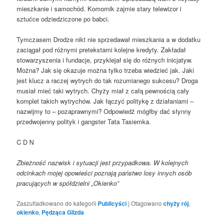
mieszkanie i samochód. Komornik zajmie stary telewizor i
sztućce odziedziczone po babci.
Tymczasem Drodze nikt nie sprzedawał mieszkania a w dodatku
zaciągał pod różnymi pretekstami kolejne kredyty. Zakładał
stowarzyszenia i fundacje, przyklejał się do różnych inicjatyw.
Można? Jak się okazuje można tylko trzeba wiedzieć jak. Jaki
jest klucz a raczej wytrych do tak rozumianego sukcesu? Droga
musiał mieć taki wytrych. Chyży miał z całą pewnością cały
komplet takich wytrychów. Jak łączyć politykę z działaniami –
nazwijmy to – pozaprawnymi? Odpowiedź mógłby dać słynny
przedwojenny polityk i gangster Tata Tasiemka.
C D N
Zbieżność nazwisk i sytuacji jest przypadkowa. W kolejnych
odcinkach mojej opowieści poznają państwo losy innych osób
pracujących w spółdzielni „Okienko”
Zaszufladkowano do kategorii
Publicyści
|
Otagowano
chyży rój
,
okienko
,
Pędząca Glizda