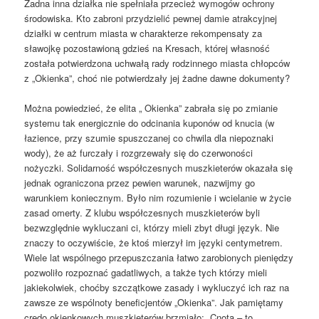
Żadna inna działka nie spełniała przecież wymogów ochrony
środowiska. Kto zabroni przydzielić pewnej damie atrakcyjnej
działki w centrum miasta w charakterze rekompensaty za
sławojkę pozostawioną gdzieś na Kresach, której własność
została potwierdzona uchwałą rady rodzinnego miasta chłopców
z „Okienka”, choć nie potwierdzały jej żadne dawne dokumenty?
Można powiedzieć, że elita „ Okienka” zabrała się po zmianie
systemu tak energicznie do odcinania kuponów od knucia (w
łazience, przy szumie spuszczanej co chwila dla niepoznaki
wody), że aż furczały i rozgrzewały się do czerwoności
nożyczki. Solidarność współczesnych muszkieterów okazała się
jednak ograniczona przez pewien warunek, nazwijmy go
warunkiem koniecznym. Było nim rozumienie i wcielanie w życie
zasad omerty. Z klubu współczesnych muszkieterów byli
bezwzględnie wykluczani ci, którzy mieli zbyt długi język. Nie
znaczy to oczywiście, że ktoś mierzył im języki centymetrem.
Wiele lat wspólnego przepuszczania łatwo zarobionych pieniędzy
pozwoliło rozpoznać gadatliwych, a także tych którzy mieli
jakiekolwiek, choćby szczątkowe zasady i wykluczyć ich raz na
zawsze ze wspólnoty beneficjentów „Okienka”. Jak pamiętamy
credo okienkowych muszkieterów brzmiało: „Cnota – to