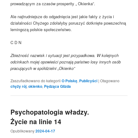
prowadzącym za czasów prosperity „ Okienka”.
Ale najtrudniejsze do odgadnięcia jest jakie fakty z życia i
działalności Chyżego zdołałyby poruszyć dotknięte powszechną
lemingozą polskie społeczeństwo.
C D N
Zbieżność nazwisk i sytuacji jest przypadkowa. W kolejnych
odcinkach mojej opowieści poznają państwo losy innych osób
pracujących w spółdzielni „Okienko”
Zaszufladkowano do kategorii
O Polskę
,
Publicyści
|
Otagowano
chyży rój
,
okienko
,
Pędząca Glizda
Psychopatologia władzy.
Życie na linie 14
Opublikowany
2024-04-17