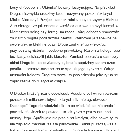
Losy chłopców z „ Okienka” bywały fascynujące. Na przykład
Droga, niezwykle urodziwy facet, nazywany przez niektórych
Mister Nice czyli Przyjemniaczek miał u innych ksywkę Biskup.
A to dlatego, że jak donosiła wieść okienkowa założył kiedyś w
Niemczech sektę czy farmę, na rzecz której ochoczo pracowały
za darmo bogate podstarzałe Niemki. Werbował je zapewne na
swoje piękne błękitne oczy. Droga zasłynął po wielokroć
przytaczaną historią – podobno prawdziwą. Razem z kolegą, obaj
bez kasy, odwiedzili jakiś klasztor. Zamiast poprosić o darmowy
obiad Droga butnie oświadczył: „ bracia spędzimy razem czas
posiłku” i braciszkowie pokornie spełnili jego życzenie. Odtąd
nieznośni koledzy Drogi traktowali to powiedzonko jako rytualne
zaproszenie do pijatyki w knajpie.
O Drodze krążyły różne opowieści. Podobno był winien bankom
przeszło 6 milionów złotych, których nikt nie egzekwował.
Dlaczego? Tego nie wiedział nikt, albo wiedzieli ale nie chcieli
powiedzieć. Jeżeli to prawda – to faktycznie jest w tym coś
niezwykłego. Spróbujcie nie płacić rat kredytu, albo nawet tylko
nie zapłacić mandatu za złe parkowanie. Banki puszczą was z
torbami samymi karnymi odsetkami. Sprzedadzą wam z licytacji