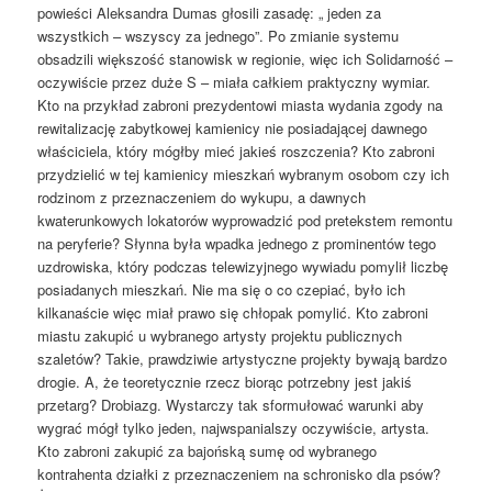
powieści Aleksandra Dumas głosili zasadę: „ jeden za
wszystkich – wszyscy za jednego”. Po zmianie systemu
obsadzili większość stanowisk w regionie, więc ich Solidarność –
oczywiście przez duże S – miała całkiem praktyczny wymiar.
Kto na przykład zabroni prezydentowi miasta wydania zgody na
rewitalizację zabytkowej kamienicy nie posiadającej dawnego
właściciela, który mógłby mieć jakieś roszczenia? Kto zabroni
przydzielić w tej kamienicy mieszkań wybranym osobom czy ich
rodzinom z przeznaczeniem do wykupu, a dawnych
kwaterunkowych lokatorów wyprowadzić pod pretekstem remontu
na peryferie? Słynna była wpadka jednego z prominentów tego
uzdrowiska, który podczas telewizyjnego wywiadu pomylił liczbę
posiadanych mieszkań. Nie ma się o co czepiać, było ich
kilkanaście więc miał prawo się chłopak pomylić. Kto zabroni
miastu zakupić u wybranego artysty projektu publicznych
szaletów? Takie, prawdziwie artystyczne projekty bywają bardzo
drogie. A, że teoretycznie rzecz biorąc potrzebny jest jakiś
przetarg? Drobiazg. Wystarczy tak sformułować warunki aby
wygrać mógł tylko jeden, najwspanialszy oczywiście, artysta.
Kto zabroni zakupić za bajońską sumę od wybranego
kontrahenta działki z przeznaczeniem na schronisko dla psów?