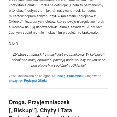
korzystanie okazji”. Ironiczna definicja: „Cnota to permanentny
brak okazji” dotyczyła – jak ich nazywano- łosi, lamusów,
mutantów popromiennych, czyli w mniemaniu chłopców z „
Okienka” niezaradnych idiotów, którzy swoje niezgulstwo i brak
sukcesów usiłują usprawiedliwić jakimiś zasadami. A oni sami
żadnych zasad nie mieli i okazji im przecież nie brakowało.
C D N
Zbieżność nazwisk i sytuacji jest przypadkowa. W kolejnych
odcinkach mojej opowieści poznają państwo losy innych osób
pracujących w spółdzielni „Okienko”
Zaszufladkowano do kategorii
O Polskę
,
Publicyści
|
Otagowano
chyży rój
,
Pędząca Glizda
Droga, Przyjemniaczek
[„Biskup”], Chyży i Tata