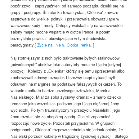
pozór zżyci i zaprzyjaźnieni od samego początku dzielili się na
grupy i podgrupy. Śmietanka towarzyska „ Okienka” zawsze
aspirowała do wielkiej polityki i przejmowała obowiązujące w
warszawce kody i mody. Chłopcy wciskali się na warszawskie
salony mając mocne wsparcie w ciotce Irence, a potem
bezmyślnie powielali obowiązujące w tym środowisku
paradygmaty.[
Życie na linie 9. Ciotka Irenka.
]
Najistotniejszym z nich było traktowanie byłych stalinowców i
„odwróconych” ubeków jako autorytety moralne i jądro jedynej
opozycji. Koledzy z „Okienka” którzy się temu sprzeciwiali albo
zachowywali zdrowy rozsądek i trzeźwy osąd sytuacji byli
odsuwani na margines na podstawie fałszywych oskarżeń. To
właśnie spotkało bardzo uczciwego człowieka, Marcina
Nasielskiego. Miał za sobą życiowy dramat – zmarło dziecko
urodzone jako wcześniak podczas jego i jego ciężarnej żony
wycieczki. Po tym traumatycznym przeżyciu Nasielski i jego
żona rozstali się za obopólną zgodą. Chcieli zapomnieć i
rozpocząć nowe życie. Pozostali przyjaciółmi. W grupach i
podgrupach „ Okienka” rozpowszechniało się jednak opinię, że
Nasielski porzucił kobietę w tragicznej życiowej sytuacji i dlatego