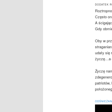
DODATEK 
Roztropno
Często on
A ścigając
Gdy obmie
Oby w prz
straganiar
udały się
życzę…a d
Życzę nam
zdegenero
patriotów,
położoneg
ODŚNIEŻAN