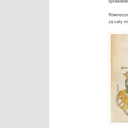
sprawiedl
Równocześ
za cały m