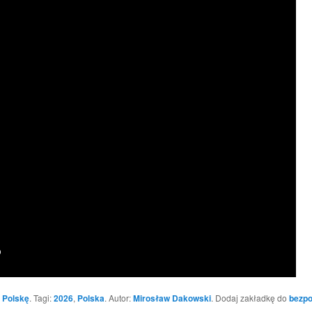
 Polskę
. Tagi:
2026
,
Polska
. Autor:
Mirosław Dakowski
. Dodaj zakładkę do
bezpo