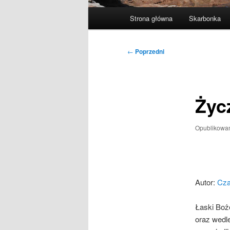
Główne
Strona główna
Skarbonka
menu
Nawigacja
←
Poprzedni
wpisu
Życ
Opublikowa
Autor:
Cza
Łaski Boże
oraz wedl