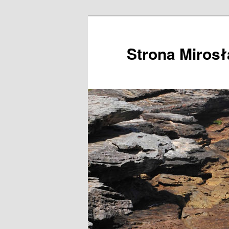
Przeskocz
do
tekstu
Strona Miros