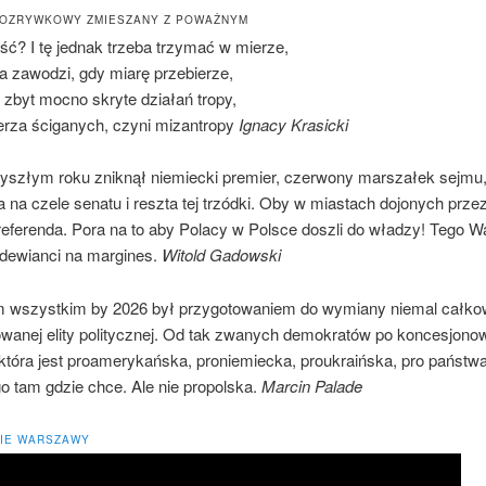
ROZRYWKOWY ZMIESZANY Z POWAŻNYM
ść? I tę jednak trzeba trzymać w mierze,
a zawodzi, gdy miarę przebierze,
 zbyt mocno skryte działań tropy,
rza ściganych, czyni mizantropy
Ignacy Krasicki
yszłym roku zniknął niemiecki premier, czerwony marszałek sejmu
a na czele senatu i reszta tej trzódki. Oby w miastach dojonych prz
 referenda. Pora na to aby Polacy w Polsce doszli do władzy! Tego 
ewianci na margines.
Witold Gadowski
 wszystkim by 2026 był przygotowaniem do wymiany niemal całkow
wanej elity politycznej. Od tak zwanych demokratów po koncesjon
 która jest proamerykańska, proniemiecka, proukraińska, pro państw
o tam gdzie chce. Ale nie propolska.
Marcin Palade
IE WARSZAWY