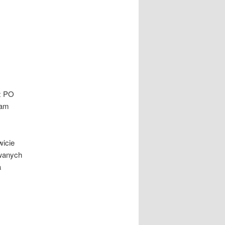
,
ez PO
Wam
icie
owanych
a