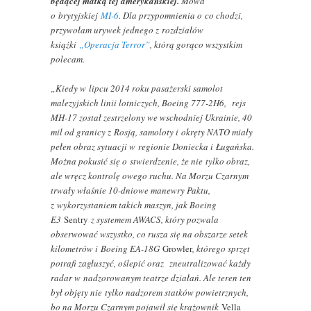
będącej matką tej amerykańskiej.
Mowa
o brytyjskiej
MI-6
. Dla przypomnienia o co chodzi,
przywołam urywek jednego z rozdziałów
książki
„Operacja Terror”
, którą gorąco wszystkim
polecam.
„Kiedy w lipcu 2014 roku pasażerski samolot
malezyjskich linii lotniczych, Boeing 777-2H6, rejs
MH-17 został zestrzelony we wschodniej Ukrainie, 40
mil od granicy z Rosją, samoloty i okręty NATO miały
pełen obraz sytuacji w regionie Doniecka i Ługańska.
Można pokusić się o stwierdzenie, że nie tylko obraz,
ale wręcz kontrolę owego ruchu. Na Morzu Czarnym
trwały właśnie 10-dniowe manewry Paktu,
z wykorzystaniem takich maszyn, jak Boeing
E3
Sentry
z systemem AWACS, który pozwala
obserwować wszystko, co rusza się na obszarze setek
kilometrów i Boeing EA-18G
Growler
, którego sprzęt
potrafi zagłuszyć, oślepić oraz zneutralizować każdy
radar w nadzorowanym teatrze działań. Ale teren ten
był objęty nie tylko nadzorem statków powietrznych,
bo na Morzu Czarnym pojawił się krążownik
Vella