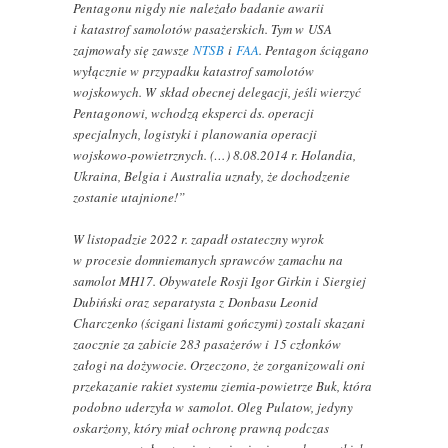
Pentagonu nigdy nie należało badanie awarii
i katastrof samolotów pasażerskich. Tym w USA
zajmowały się zawsze
NTSB
i
FAA
. Pentagon ściągano
wyłącznie w przypadku katastrof samolotów
wojskowych. W skład obecnej delegacji, jeśli wierzyć
Pentagonowi, wchodzą eksperci ds. operacji
specjalnych, logistyki i planowania operacji
wojskowo-powietrznych. (…) 8.08.2014 r. Holandia,
Ukraina, Belgia i Australia uznały, że dochodzenie
zostanie utajnione!”
W listopadzie 2022 r. zapadł ostateczny wyrok
w procesie domniemanych sprawców zamachu na
samolot MH17. Obywatele Rosji Igor Girkin i Siergiej
Dubiński oraz separatysta z Donbasu Leonid
Charczenko (ścigani listami gończymi) zostali skazani
zaocznie za zabicie 283 pasażerów i 15 członków
załogi na dożywocie. Orzeczono, że zorganizowali oni
przekazanie rakiet systemu ziemia-powietrze Buk, która
podobno uderzyła w samolot. Oleg Pulatow, jedyny
oskarżony, który miał ochronę prawną podczas