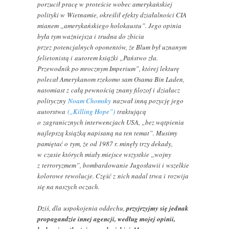
porzucił pracę w proteście wobec amerykańskiej
polityki w Wietnamie, określił efekty działalności CIA
mianem „amerykańskiego holokaustu”. Jego opinia
była tym ważniejsza i trudna do zbicia
przez potencjalnych oponentów, że Blum był uznanym
felietonistą i autorem książki „Państwo zła.
Przewodnik po mrocznym Imperium”, której lekturę
polecał Amerykanom rzekomo sam Osama Bin Laden,
natomiast z całą pewnością znany filozof i działacz
polityczny
Noam Chomsky
nazwał inną pozycję jego
autorstwa
(„Killing Hope”)
traktującą
o zagranicznych interwencjach USA, „bez wątpienia
najlepszą książką napisaną na ten temat”. Musimy
pamiętać o tym, że od 1987 r. minęły trzy dekady,
w czasie których miały miejsce wszystkie „wojny
z terroryzmem”, bombardowanie Jugosławii i wszelkie
kolorowe rewolucje. Część z nich nadal trwa i rozwija
się na naszych oczach.
Dziś, dla uspokojenia oddechu,
przyjrzyjmy się jednak
propagandzie innej agencji, według mojej opinii,