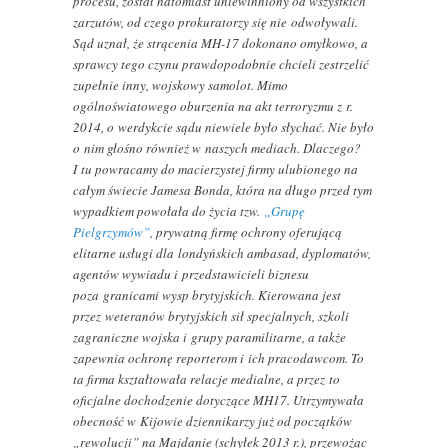
procesu, został natomiast uniewinniony od wszystkich
zarzutów, od czego prokuratorzy się nie odwoływali.
Sąd uznał, że strącenia MH-17 dokonano omyłkowo, a
sprawcy tego czynu prawdopodobnie chcieli zestrzelić
zupełnie inny, wojskowy samolot. Mimo
ogólnoświatowego oburzenia na akt terroryzmu z r.
2014, o werdykcie sądu niewiele było słychać. Nie było
o nim głośno również w naszych mediach. Dlaczego?
I tu powracamy do macierzystej firmy ulubionego na
całym świecie Jamesa Bonda, która na długo przed tym
wypadkiem powołała do życia tzw.
„Grupę
Pielgrzymów”
, prywatną firmę ochrony oferującą
elitarne usługi dla londyńskich ambasad, dyplomatów,
agentów wywiadu i przedstawicieli biznesu
poza granicami wysp brytyjskich. Kierowana jest
przez weteranów brytyjskich sił specjalnych, szkoli
zagraniczne wojska i grupy paramilitarne, a także
zapewnia ochronę reporterom i ich pracodawcom. To
ta firma kształtowała relacje medialne, a przez to
oficjalne dochodzenie dotyczące MH17. Utrzymywała
obecność w Kijowie dziennikarzy już od początków
„rewolucji” na Majdanie (schyłek 2013 r.), przewożąc