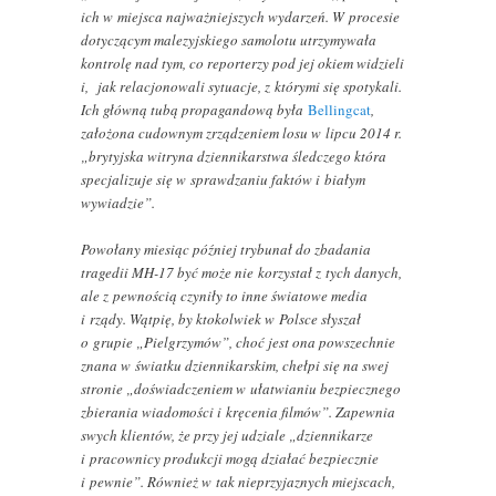
ich w miejsca najważniejszych wydarzeń. W procesie
dotyczącym malezyjskiego samolotu utrzymywała
kontrolę nad tym, co reporterzy pod jej okiem widzieli
i, jak relacjonowali sytuacje, z którymi się spotykali.
Ich główną tubą propagandową była
Bellingcat
,
założona cudownym zrządzeniem losu w lipcu 2014 r.
„brytyjska witryna dziennikarstwa śledczego która
specjalizuje się w sprawdzaniu faktów i białym
wywiadzie”.
Powołany miesiąc później trybunał do zbadania
tragedii MH-17 być może nie korzystał z tych danych,
ale z pewnością czyniły to inne światowe media
i rządy. Wątpię, by ktokolwiek w Polsce słyszał
o grupie „Pielgrzymów”, choć jest ona powszechnie
znana w światku dziennikarskim, chełpi się na swej
stronie „doświadczeniem w ułatwianiu bezpiecznego
zbierania wiadomości i kręcenia filmów”. Zapewnia
swych klientów, że przy jej udziale „dziennikarze
i pracownicy produkcji mogą działać bezpiecznie
i pewnie”. Również w tak nieprzyjaznych miejscach,