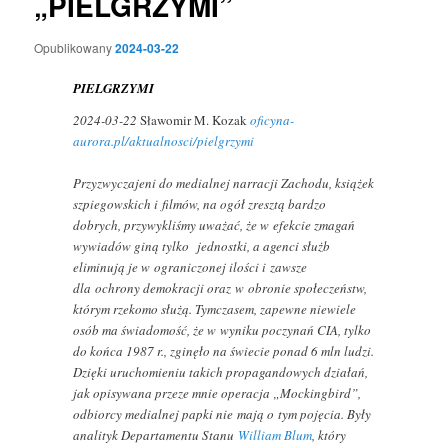
„PIELGRZYMI”
Opublikowany
2024-03-22
PIELGRZYMI
2024-03-22
Sławomir M. Kozak
oficyna-
aurora.pl/aktualnosci/pielgrzymi
Przyzwyczajeni do medialnej narracji Zachodu, książek
szpiegowskich i filmów, na ogół zresztą bardzo
dobrych, przywykliśmy uważać, że w efekcie zmagań
wywiadów giną tylko jednostki, a agenci służb
eliminują je w ograniczonej ilości i zawsze
dla ochrony demokracji oraz w obronie społeczeństw,
którym rzekomo służą. Tymczasem, zapewne niewiele
osób ma świadomość, że w wyniku poczynań CIA, tylko
do końca 1987 r., zginęło na świecie ponad 6 mln ludzi.
Dzięki uruchomieniu takich propagandowych działań,
jak opisywana przeze mnie operacja „Mockingbird”,
odbiorcy medialnej papki nie mają o tym pojęcia. Były
analityk Departamentu Stanu
William Blum
, który