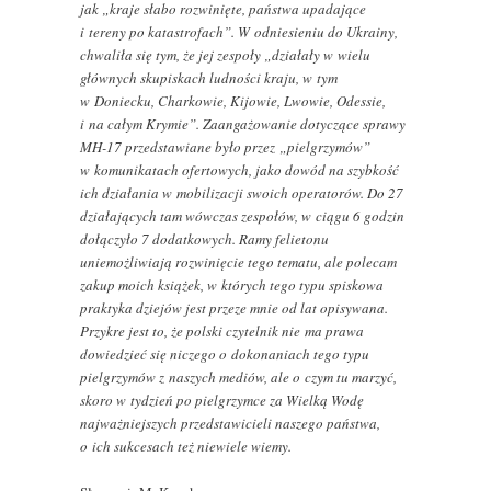
jak „kraje słabo rozwinięte, państwa upadające
i tereny po katastrofach”. W odniesieniu do Ukrainy,
chwaliła się tym, że jej zespoły „działały w wielu
głównych skupiskach ludności kraju, w tym
w Doniecku, Charkowie, Kijowie, Lwowie, Odessie,
i na całym Krymie”. Zaangażowanie dotyczące sprawy
MH-17 przedstawiane było przez „pielgrzymów”
w komunikatach ofertowych, jako dowód na szybkość
ich działania w mobilizacji swoich operatorów. Do 27
działających tam wówczas zespołów, w ciągu 6 godzin
dołączyło 7 dodatkowych. Ramy felietonu
uniemożliwiają rozwinięcie tego tematu, ale polecam
zakup moich książek, w których tego typu spiskowa
praktyka dziejów jest przeze mnie od lat opisywana.
Przykre jest to, że polski czytelnik nie ma prawa
dowiedzieć się niczego o dokonaniach tego typu
pielgrzymów z naszych mediów, ale o czym tu marzyć,
skoro w tydzień po pielgrzymce za Wielką Wodę
najważniejszych przedstawicieli naszego państwa,
o ich sukcesach też niewiele wiemy.