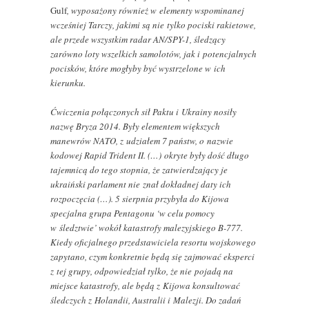
Gulf
, wyposażony również w elementy wspominanej
wcześniej Tarczy, jakimi są nie tylko pociski rakietowe,
ale przede wszystkim radar AN/SPY-1, śledzący
zarówno loty wszelkich samolotów, jak i potencjalnych
pocisków, które mogłyby być wystrzelone w ich
kierunku.
Ćwiczenia połączonych sił Paktu i Ukrainy nosiły
nazwę Bryza 2014. Były elementem większych
manewrów NATO, z udziałem 7 państw, o nazwie
kodowej Rapid Trident II. (…) okryte były dość długo
tajemnicą do tego stopnia, że zatwierdzający je
ukraiński parlament nie znał dokładnej daty ich
rozpoczęcia (…). 5 sierpnia przybyła do Kijowa
specjalna grupa Pentagonu ‘w celu pomocy
w śledztwie’ wokół katastrofy malezyjskiego B-777.
Kiedy oficjalnego przedstawiciela resortu wojskowego
zapytano, czym konkretnie będą się zajmować eksperci
z tej grupy, odpowiedział tylko, że nie pojadą na
miejsce katastrofy, ale będą z Kijowa konsultować
śledczych z Holandii, Australii i Malezji. Do zadań