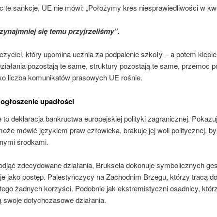
c te sankcje, UE nie mówi: „Położymy kres niesprawiedliwości w kwe
ynajmniej się temu przyjrzeliśmy”.
czyciel, który upomina ucznia za podpalenie szkoły – a potem klepie
ziałania pozostają te same, struktury pozostają te same, przemoc p
ko liczba komunikatów prasowych UE rośnie.
 ogłoszenie upadłości
 to deklaracja bankructwa europejskiej polityki zagranicznej. Pokazu
oże mówić językiem praw człowieka, brakuje jej woli politycznej, b
znymi środkami.
odjąć zdecydowane działania, Bruksela dokonuje symbolicznych ges
je jako postęp. Palestyńczycy na Zachodnim Brzegu, którzy tracą d
tego żadnych korzyści. Podobnie jak ekstremistyczni osadnicy, któr
ą swoje dotychczasowe działania.