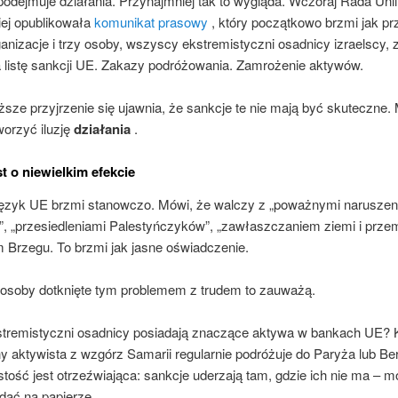
odejmuje działania. Przynajmniej tak to wygląda. Wczoraj Rada Unii
iej opublikowała
komunikat prasowy
, który początkowo brzmi jak pr
anizacje i trzy osoby, wszyscy ekstremistyczni osadnicy izraelscy, 
a listę sankcji UE. Zakazy podróżowania. Zamrożenie aktywów.
ższe przyjrzenie się ujawnia, że ​​sankcje te nie mają być skuteczne.
worzyć iluzję
działania
.
st o niewielkim efekcie
 język UE brzmi stanowczo. Mówi, że walczy z „poważnymi naruszen
”, „przesiedleniami Palestyńczyków”, „zawłaszczaniem ziemi i prze
 Brzegu. To brzmi jak jasne oświadczenie.
osoby dotknięte tym problemem z trudem to zauważą.
stremistyczni osadnicy posiadają znaczące aktywa w bankach UE? 
ijny aktywista z wzgórz Samarii regularnie podróżuje do Paryża lub Ber
tość jest otrzeźwiająca: sankcje uderzają tam, gdzie ich nie ma – 
dać na papierze.