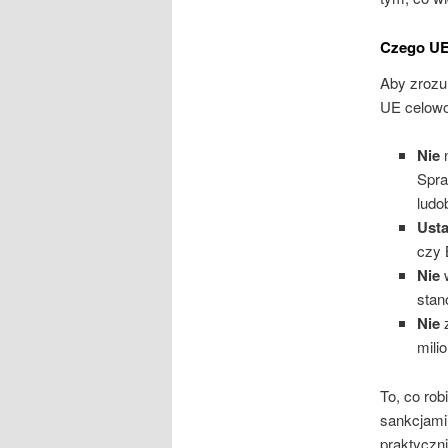
Czego UE 
Aby zrozu
UE celow
Nie
n
Spra
ludo
Ust
czy 
Nie
w
stan
Nie
z
milio
To, co rob
sankcjami)
praktyczni