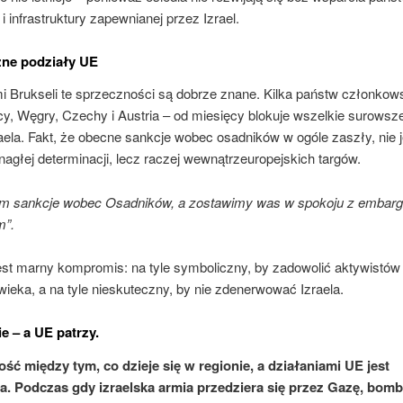
 i infrastruktury zapewnianej przez Izrael.
ne podziały UE
mi Brukseli te sprzeczności są dobrze znane. Kilka państw członkow
y, Węgry, Czechy i Austria – od miesięcy blokuje wszelkie surowsze
ela. Fakt, że obecne sankcje wobec osadników w ogóle zaszły, nie j
agłej determinacji, lecz raczej wewnątrzeuropejskich targów.
am sankcje wobec Osadników, a zostawimy was w spokoju z embar
m”.
est marny kompromis: na tyle symboliczny, by zadowolić aktywistów
ieka, a na tyle nieskuteczny, by nie zdenerwować Izraela.
ie – a UE patrzy.
ść między tym, co dzieje się w regionie, a działaniami UE jest
a. Podczas gdy izraelska armia przedziera się przez Gazę, bom