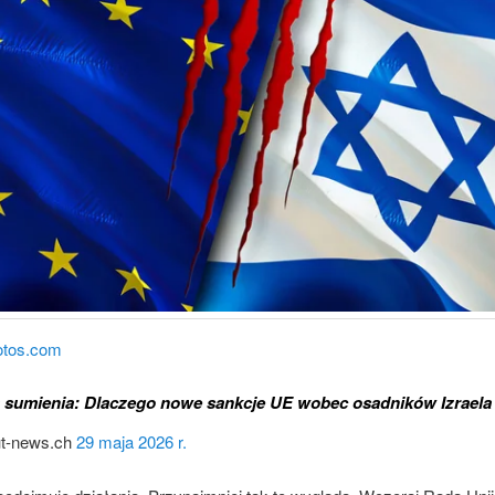
otos.com
la sumienia: Dlaczego nowe sankcje UE wobec osadników Izraela 
ut-news.ch
29 maja 2026 r.