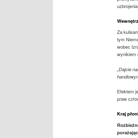
uzbrojenia
Wewnętrz
Za kulisa
tym Niemc
wobec Izra
wynikiem n
„Dajcie n
handlowy
Efektem j
praw człow
Kraj płon
Rozbieżno
porażając