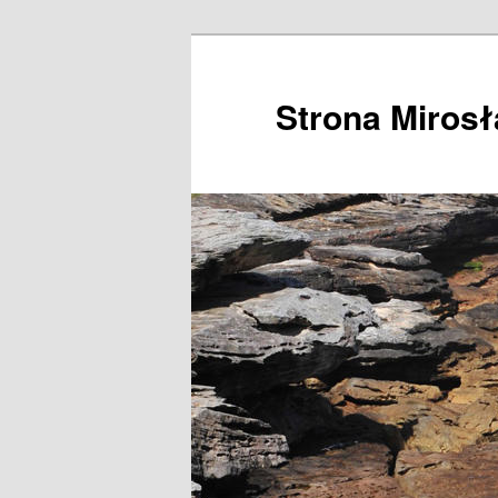
Przeskocz
do
tekstu
Strona Miros