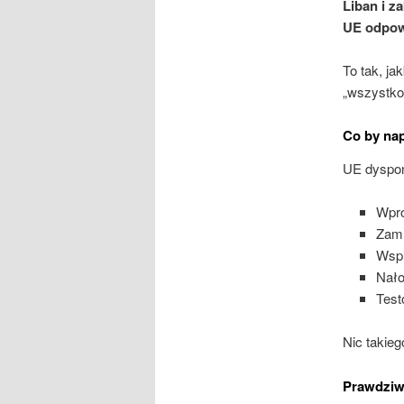
Liban i z
UE odpowi
To tak, ja
„wszystko
Co by na
UE dyspon
Wpro
Zamr
Wspi
Nało
Test
Nic takieg
Prawdziw