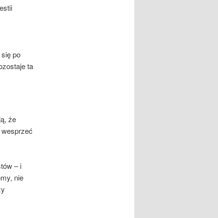
stii
 się po
ozostaje ta
ją, że
y wesprzeć
tów – i
omy, nie
zy