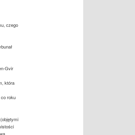
mu, czego
ybunał
en-Gvir
, która
 co roku
(objętymi
istości
twa,