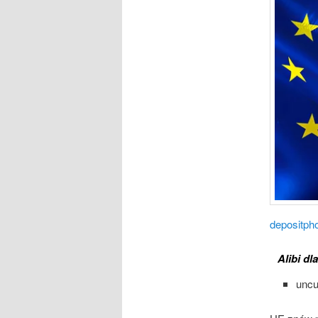
depositph
Alibi d
unc