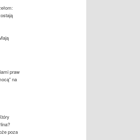
zełom:
zostają
 Mają
iami praw
mocą” na
Który
lina?
może poza