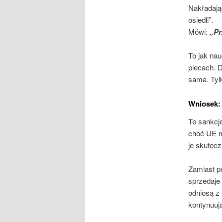
Nakładają
osiedli”.
Mówi:
„Prz
To jak nau
plecach. D
sama. Tyl
Wniosek:
Te sankcje
choć UE m
je skutec
Zamiast p
sprzedaje 
odniosą z 
kontynuuj