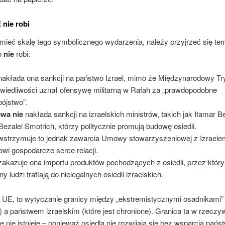
nie robi
mieć skalę tego symbolicznego wydarzenia, należy przyjrzeć się te
o
nie
robi:
akłada ona sankcji na państwo Izrael, mimo że Międzynarodowy Tr
wiedliwości uznał ofensywę militarną w Rafah za „prawdopodobne
bójstwo”.
awa nie
nakłada sankcji na izraelskich ministrów, takich jak Itamar B
Bezalel Smotrich, którzy politycznie promują budowę osiedli.
strzymuje to jednak zawarcia Umowy stowarzyszeniowej z Izraelem
owi gospodarcze serce relacji.
akazuje ona importu produktów pochodzących z osiedli, przez który
ny ludzi trafiają do nielegalnych osiedli izraelskich.
i UE, to wytyczanie granicy między „ekstremistycznymi osadnikami” 
 a państwem izraelskim (które jest chronione). Granica ta w rzeczyw
e nie istnieje – ponieważ osiedla nie rozwijają się bez wsparcia pańs