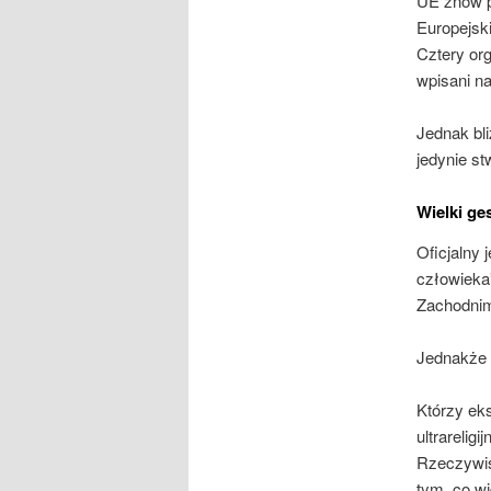
UE znów p
Europejsk
Cztery org
wpisani n
Jednak bli
jedynie st
Wielki ge
Oficjalny
człowieka
Zachodnim
Jednakże 
Którzy ek
ultrarelig
Rzeczywis
tym, co wi