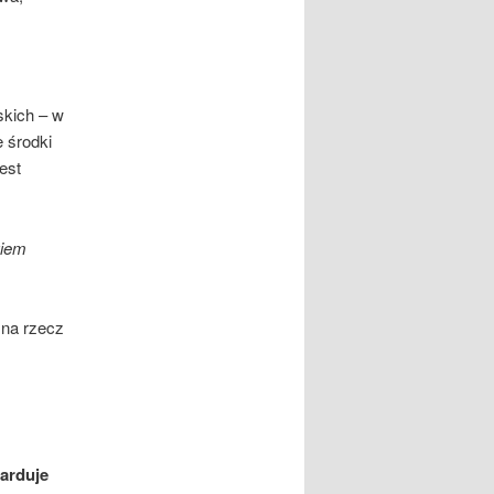
skich – w
 środki
est
giem
 na rzecz
barduje