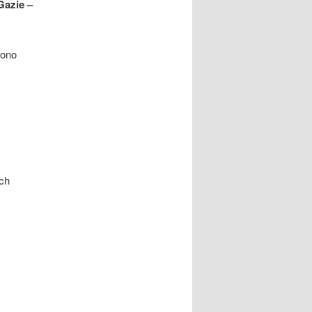
Gazie –
iono
ych