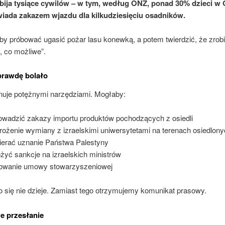
abija tysiące cywilów – w tym, według ONZ, ponad 30% dzieci w 
ada zakazem wjazdu dla kilkudziesięciu osadników.
kby próbować ugasić pożar lasu konewką, a potem twierdzić, że zrob
, co możliwe”.
prawdę bolało
uje potężnymi narzędziami. Mogłaby:
wadzić zakazy importu produktów pochodzących z osiedli
ożenie wymiany z izraelskimi uniwersytetami na terenach osiedlon
erać uznanie Państwa Palestyny
żyć sankcje na izraelskich ministrów
owanie umowy stowarzyszeniowej
o się nie dzieje. Zamiast tego otrzymujemy komunikat prasowy.
e przesłanie