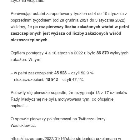
stycznia włącznie.
Porównując ostatni zaraportowany tydzień od 4 do 10 stycznia z
poprzednim tygodniem (od 28 grudnia 2021 do 3 stycznia 2022)
widzimy, że p
o raz pierwszy liczba zakażonych wśród w pełni
zaszczepionych jest wyższa od liczby zakażonych wśród
niezaszczepionych.
Ogółem pomiędzy 4 a 10 stycznia 2022 r. było
86 870
wykrytych
zakażeń. W tym:
– w pełni zaszczepieni:
45 928
– czyli 52,9 %
– niezaszczepieni:
40 942
– czyli 47,1%
Pojawiły się pierwsze sugestie, że rezygnacja 13 z 17 członków
Rady Medycznej nie była motywowana tym, co oficjalnie
napisali…
O sprawie pierwszy poinformował na Twitterze Jerzy
Wasiukiewicz.
https://nczas.com/2022/01/16/stalo-sie-bariera-przelamana-w-