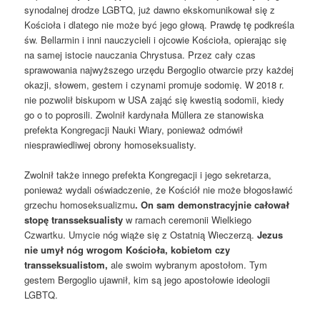
synodalnej drodze LGBTQ, już dawno ekskomunikował się z
Kościoła i dlatego nie może być jego głową. Prawdę tę podkreśla
św. Bellarmin i inni nauczycieli i ojcowie Kościoła, opierając się
na samej istocie nauczania Chrystusa. Przez cały czas
sprawowania najwyższego urzędu Bergoglio otwarcie przy każdej
okazji, słowem, gestem i czynami promuje sodomię. W 2018 r.
nie pozwolił biskupom w USA zająć się kwestią sodomii, kiedy
go o to poprosili. Zwolnił kardynała Müllera ze stanowiska
prefekta Kongregacji Nauki Wiary, ponieważ odmówił
niesprawiedliwej obrony homoseksualisty.
Zwolnił także innego prefekta Kongregacji i jego sekretarza,
ponieważ wydali oświadczenie, że Kościół nie może błogosławić
grzechu homoseksualizmu
. On sam demonstracyjnie całował
stopę transseksualisty
w ramach ceremonii Wielkiego
Czwartku. Umycie nóg wiąże się z Ostatnią Wieczerzą.
Jezus
nie umył nóg wrogom Kościoła, kobietom czy
transseksualistom,
ale swoim wybranym apostołom. Tym
gestem Bergoglio ujawnił, kim są jego apostołowie ideologii
LGBTQ.