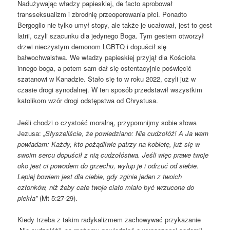
Nadużywając władzy papieskiej, de facto aprobował
transseksualizm i zbrodnię przeoperowania płci. Ponadto
Bergoglio nie tylko umył stopy, ale także je ucałował, jest to gest
latrii, czyli szacunku dla jedynego Boga. Tym gestem otworzył
drzwi nieczystym demonom LGBTQ i dopuścił się
bałwochwalstwa. We władzy papieskiej przyjął dla Kościoła
innego boga, a potem sam dał się ostentacyjnie poświęcić
szatanowi w Kanadzie. Stało się to w roku 2022, czyli już w
czasie drogi synodalnej. W ten sposób przedstawił wszystkim
katolikom wzór drogi odstępstwa od Chrystusa.
Jeśli chodzi o czystość moralną, przypomnijmy sobie słowa
Jezusa:
„
Słyszeliście, że powiedziano: Nie cudzołóż! A Ja wam
powiadam: Każdy, kto pożądliwie patrzy na kobietę, już się w
swoim sercu dopuścił z nią cudzołóstwa. Jeśli więc prawe twoje
oko jest ci powodem do grzechu, wyłup je i odrzuć od siebie.
Lepiej bowiem jest dla ciebie, gdy zginie jeden z twoich
członków, niż żeby całe twoje ciało miało być wrzucone do
piekła
”
(Mt 5:27-29).
Kiedy trzeba z takim radykalizmem zachowywać przykazanie