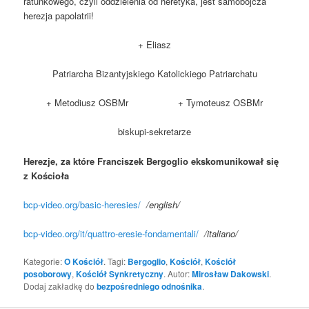
ratunkowego, czyli oddzielenia od heretyka, jest samobójcza
herezja papolatrii!
+ Eliasz
Patriarcha Bizantyjskiego Katolickiego Patriarchatu
+ Metodiusz OSBMr + Tymoteusz OSBMr
biskupi-sekretarze
Herezje, za które Franciszek Bergoglio ekskomunikował się
z Kościoła
bcp-video.org/basic-heresies/
/english/
bcp-video.org/it/quattro-eresie-fondamentali/
/
italiano
/
Kategorie:
O Kościół
. Tagi:
Bergoglio
,
Kościół
,
Kościół
posoborowy
,
Kościół Synkretyczny
. Autor:
Mirosław Dakowski
.
Dodaj zakładkę do
bezpośredniego odnośnika
.