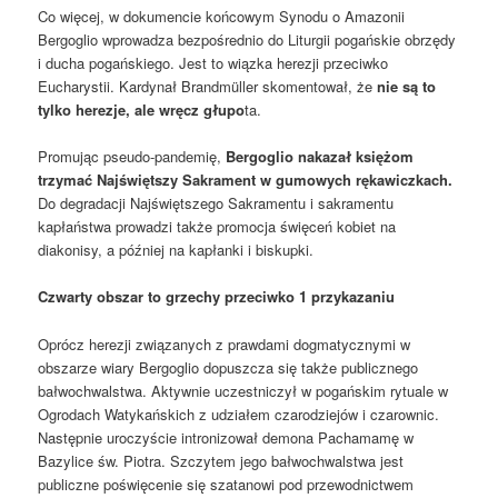
Co więcej, w dokumencie końcowym Synodu o Amazonii
Bergoglio wprowadza bezpośrednio do Liturgii pogańskie obrzędy
i ducha pogańskiego. Jest to wiązka herezji przeciwko
Eucharystii. Kardynał Brandmüller skomentował, że
nie są to
tylko herezje, ale wręcz głupo
ta.
Promując pseudo-pandemię,
Bergoglio nakazał księżom
trzymać Najświętszy Sakrament w gumowych rękawiczkach.
Do degradacji Najświętszego Sakramentu i sakramentu
kapłaństwa prowadzi także promocja święceń kobiet na
diakonisy, a później na kapłanki i biskupki.
Czwarty obszar to grzechy przeciwko 1 przykazaniu
Oprócz herezji związanych z prawdami dogmatycznymi w
obszarze wiary Bergoglio dopuszcza się także publicznego
bałwochwalstwa. Aktywnie uczestniczył w pogańskim rytuale w
Ogrodach Watykańskich z udziałem czarodziejów i czarownic.
Następnie uroczyście intronizował demona Pachamamę w
Bazylice św. Piotra. Szczytem jego bałwochwalstwa jest
publiczne poświęcenie się szatanowi pod przewodnictwem