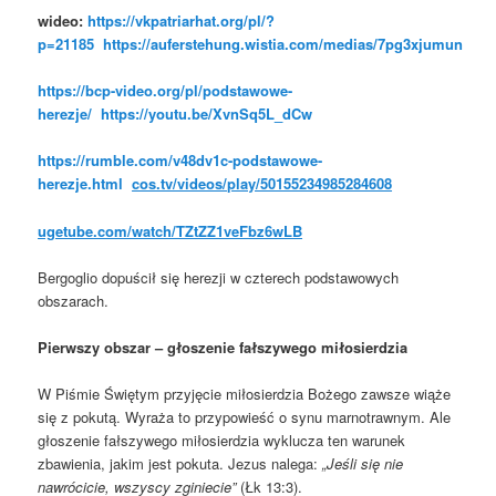
wideo:
https://vkpatriarhat.org/pl/?
p=21185
https://auferstehung.wistia.com/medias/7pg3xjumun
https://bcp-video.org/pl/podstawowe-
herezje/
https://youtu.be/XvnSq5L_dCw
https://rumble.com/v48dv1c-podstawowe-
herezje.html
cos.tv/videos/play/50155234985284608
ugetube.com/watch/TZtZZ1veFbz6wLB
Bergoglio dopuścił się herezji w czterech podstawowych
obszarach.
Pierwszy obszar – głoszenie fałszywego miłosierdzia
W Piśmie Świętym przyjęcie miłosierdzia Bożego zawsze wiąże
się z pokutą. Wyraża to przypowieść o synu marnotrawnym. Ale
głoszenie fałszywego miłosierdzia wyklucza ten warunek
zbawienia, jakim jest pokuta. Jezus nalega:
„Jeśli się nie
nawrócicie, wszyscy zginiecie”
(Łk 13:3).