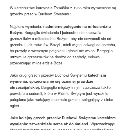
W katechizmie kardynała Tomáška z 1955 roku wymienione są
grzechy przeciw Duchowi Świętemu:
Najpierw wymienia:
nadmierne poleganie na miłosierdziu
Boży
m. Bergoglio świadomie i jednostronnie zapewnia
grzeszników o miłosierdziu Bożym, aby nie odwracali się od
grzechu i, jak mówi św. Bazyli, mieli więcej odwagi do grzechu,
bo prawdy o wiecznym potępieniu głosić nie wolno. Bergoglio
utrzymuje grzeszników na drodze do zagłady, celowo
przeceniając miłosierdzie Boże.
Jako drugi grzech przeciw Duchowi Świętemu
katechizm
wymienia: sprzeciwianie się uznanej prawdzie
chrześcijańskiej.
Bergoglio między innym zaprzecza także
prawdzie o sodomii, która w Piśmie Świętym jest wyraźnie
potępiana jako wołający o pomstę grzech, ściągający z nieba
ogień.
Jako
kolejny grzech przeciw Duchowi Świętemu katechizm
wymienia: zatwardziałe serce aż do śmierci.
Wprowadzając
błogosławieństwo związków homoseksualnych i podkreślając