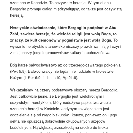
szamana w Kanadzie. To oczywiste herezje. W tym duchu
Bergoglio promuje dialog międzyreligijny, co także jest oczywistą
herezją.
Heretyckie oświadczenie, które Bergoglio podpisał w Abu
Zabi, zawiera herezję, że wielość religii jest wolą Boga, to
znaczy, że kult demonów w pogaństwie jest wolą Boga.
To
wyraźnie heretyckie stanowisko niszczy prawdziwą misję i czyni
z misjonarzy jedynie pracowników kultury i społeczeństwa.
Bóg karze bałwochwalstwo aż do trzeciego-czwartego pokolenia
(Pwt 5:9). Bałwochwalcy nie będą mieli udziału w królestwie
Bożym (1 Kor 6:9; 1 Tm 1:10, Ap 21:8).
Wskazaliśmy na cztery podstawowe obszary herezji Bergoglio.
Jest całkowicie jasne, że Bergoglio jest wielokrotnym i
oczywistym heretykiem, który nadużywa papiestwa w celu
szerzenia herezji w Kościele. Jedynym rozwiązaniem jest
oddzielenie się od niego biskupów i księży, ponieważ on i jego
sekta nie opuszczą dobrowolnie okupowanych urzędów
kościelnych. Największą przeszkodą na drodze do kroku