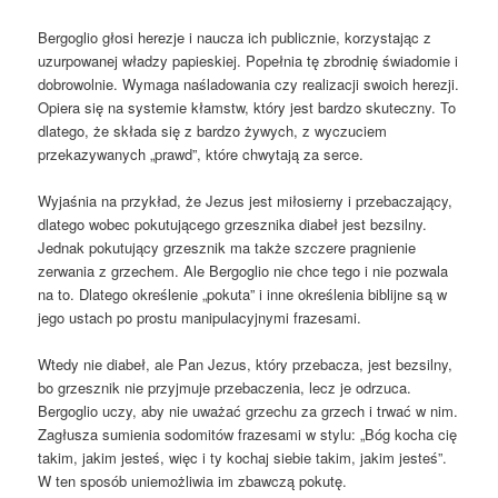
Bergoglio głosi herezje i naucza ich publicznie, korzystając z
uzurpowanej władzy papieskiej. Popełnia tę zbrodnię świadomie i
dobrowolnie. Wymaga naśladowania czy realizacji swoich herezji.
Opiera się na systemie kłamstw, który jest bardzo skuteczny. To
dlatego, że składa się z bardzo żywych, z wyczuciem
przekazywanych „prawd”, które chwytają za serce.
Wyjaśnia na przykład, że Jezus jest miłosierny i przebaczający,
dlatego wobec pokutującego grzesznika diabeł jest bezsilny.
Jednak pokutujący grzesznik ma także szczere pragnienie
zerwania z grzechem. Ale Bergoglio nie chce tego i nie pozwala
na to. Dlatego określenie „pokuta” i inne określenia biblijne są w
jego ustach po prostu manipulacyjnymi frazesami.
Wtedy nie diabeł, ale Pan Jezus, który przebacza, jest bezsilny,
bo grzesznik nie przyjmuje przebaczenia, lecz je odrzuca.
Bergoglio uczy, aby nie uważać grzechu za grzech i trwać w nim.
Zagłusza sumienia sodomitów frazesami w stylu: „Bóg kocha cię
takim, jakim jesteś, więc i ty kochaj siebie takim, jakim jesteś”.
W ten sposób uniemożliwia im zbawczą pokutę.