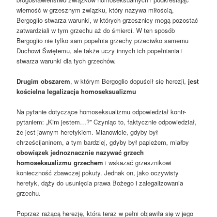
wierność w grzesznym związku, który nazywa miłością,
Bergoglio stwarza warunki, w których grzesznicy mogą pozostać
zatwardziali w tym grzechu aż do śmierci. W ten sposób
Bergoglio nie tylko sam popełnia grzechy przeciwko samemu
Duchowi Świętemu, ale także uczy innych ich popełniania i
stwarza warunki dla tych grzechów.
Drugim obszarem
, w którym Bergoglio dopuścił się herezji,
jest
kościelna legalizacja homoseksualizmu
Na pytanie dotyczące homoseksualizmu odpowiedział kontr-
pytaniem: „Kim jestem…?” Czyniąc to, faktycznie odpowiedział,
że jest jawnym heretykiem. Mianowicie, gdyby był
chrześcijaninem, a tym bardziej, gdyby był papieżem, miałby
obowiązek jednoznacznie nazywać grzech
homoseksualizmu grzechem
i wskazać grzesznikowi
konieczność zbawczej pokuty. Jednak on, jako oczywisty
heretyk, dąży do usunięcia prawa Bożego i zalegalizowania
grzechu.
Poprzez rażącą herezję, która teraz w pełni objawiła się w jego