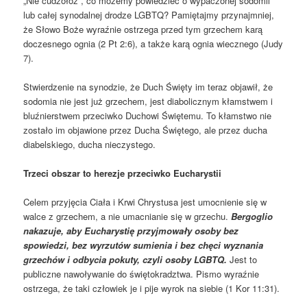
„Nie cudzołóż”, co możemy powiedzieć o wypaczonej sodomii
lub całej synodalnej drodze LGBTQ? Pamiętajmy przynajmniej,
że Słowo Boże wyraźnie ostrzega przed tym grzechem karą
doczesnego ognia (2 Pt 2:6), a także karą ognia wiecznego (Judy
7).
Stwierdzenie na synodzie, że Duch Święty im teraz objawił, że
sodomia nie jest już grzechem, jest diabolicznym kłamstwem i
bluźnierstwem przeciwko Duchowi Świętemu. To kłamstwo nie
zostało im objawione przez Ducha Świętego, ale przez ducha
diabelskiego, ducha nieczystego.
Trzeci obszar to herezje przeciwko Eucharystii
Celem przyjęcia Ciała i Krwi Chrystusa jest umocnienie się w
walce z grzechem, a nie umacnianie się w grzechu.
Bergoglio
nakazuje, aby Eucharystię przyjmowały osoby bez
spowiedzi, bez wyrzutów sumienia i bez chęci wyznania
grzechów i odbycia pokuty, czyli osoby LGBTQ.
Jest to
publiczne nawoływanie do świętokradztwa. Pismo wyraźnie
ostrzega, że taki człowiek je i pije wyrok na siebie (1 Kor 11:31).