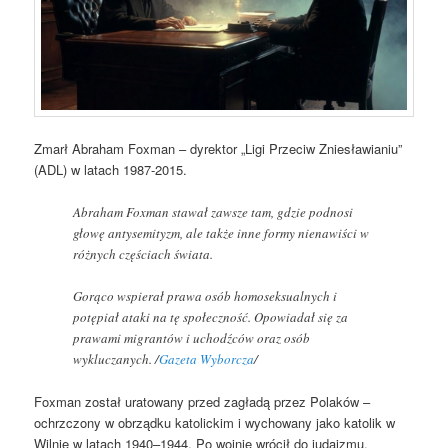
Zmarł Abraham Foxman – dyrektor „Ligi Przeciw Zniesławianiu”
(ADL) w latach 1987-2015.
Abraham Foxman stawał zawsze tam, gdzie podnosi
głowę antysemityzm, ale także inne formy nienawiści w
różnych częściach świata.
Gorąco wspierał prawa osób homoseksualnych i
potępiał ataki na tę społeczność. Opowiadał się za
prawami migrantów i uchodźców oraz osób
wykluczanych. /
Gazeta Wyborcza
/
Foxman został uratowany przed zagładą przez Polaków –
ochrzczony w obrządku katolickim i wychowany jako katolik w
Wilnie w latach 1940–1944. Po wojnie wrócił do judaizmu.