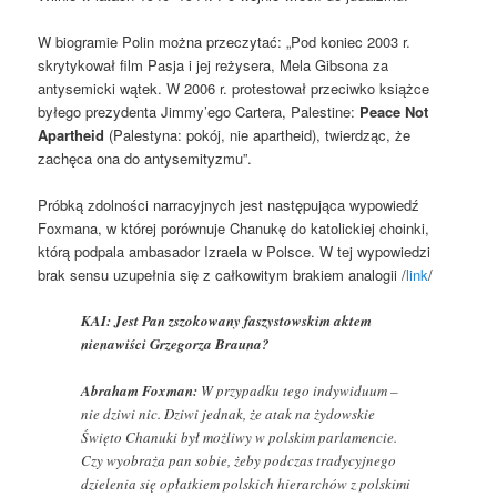
W biogramie Polin można przeczytać: „Pod koniec 2003 r.
skrytykował film Pasja i jej reżysera, Mela Gibsona za
antysemicki wątek. W 2006 r. protestował przeciwko książce
byłego prezydenta Jimmy’ego Cartera, Palestine:
Peace Not
Apartheid
(Palestyna: pokój, nie apartheid), twierdząc, że
zachęca ona do antysemityzmu”.
Próbką zdolności narracyjnych jest następująca wypowiedź
Foxmana, w której porównuje Chanukę do katolickiej choinki,
którą podpala ambasador Izraela w Polsce. W tej wypowiedzi
brak sensu uzupełnia się z całkowitym brakiem analogii /
link
/
KAI: Jest Pan zszokowany faszystowskim aktem
nienawiści Grzegorza Brauna?
Abraham Foxman:
W przypadku tego indywiduum –
nie dziwi nic. Dziwi jednak, że atak na żydowskie
Święto Chanuki był możliwy w polskim parlamencie.
Czy wyobraża pan sobie, żeby podczas tradycyjnego
dzielenia się opłatkiem polskich hierarchów z polskimi