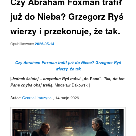
Czy Abraham Foxman trafił
już do Nieba? Grzegorz Ryś
wierzy i przekonuje, że tak.
Opublikowany
2026-05-14
Czy Abraham Foxman trafił już do Nieba? Grzegorz Ryś
wierzy, że tak
[
Jednak ścisłej – arcyrabin Ryś mówi
„do Pana”.
Tak, do ich
Pana chyba obaj trafią
. Mirosław Dakowski]
Autor:
CzarnaLimuzyna
, 14 maja 2026