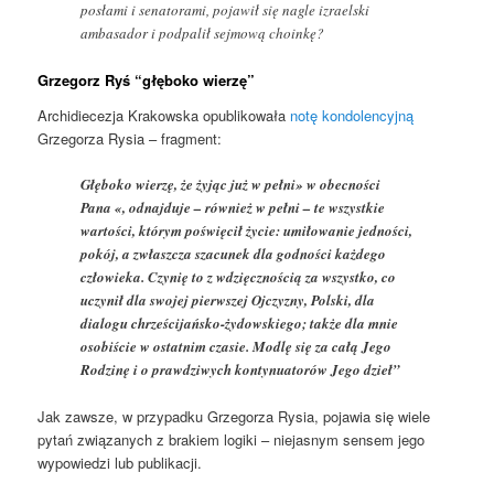
posłami i senatorami, pojawił się nagle izraelski
ambasador i podpalił sejmową choinkę?
Grzegorz Ryś “głęboko wierzę”
Archidiecezja Krakowska opublikowała
notę kondolencyjną
Grzegorza Rysia – fragment:
Głęboko wierzę, że żyjąc już w pełni» w obecności
Pana «, odnajduje – również w pełni – te wszystkie
wartości, którym poświęcił życie: umiłowanie jedności,
pokój, a zwłaszcza szacunek dla godności każdego
człowieka. Czynię to z wdzięcznością za wszystko, co
uczynił dla swojej pierwszej Ojczyzny, Polski, dla
dialogu chrześcijańsko-żydowskiego; także dla mnie
osobiście w ostatnim czasie. Modlę się za całą Jego
Rodzinę i o prawdziwych kontynuatorów Jego dzieł”
Jak zawsze, w przypadku Grzegorza Rysia, pojawia się wiele
pytań związanych z brakiem logiki – niejasnym sensem jego
wypowiedzi lub publikacji.