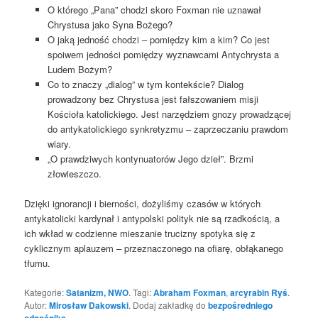
O którego „Pana” chodzi skoro Foxman nie uznawał
Chrystusa jako Syna Bożego?
O jaką jedność chodzi – pomiędzy kim a kim? Co jest
spoiwem jedności pomiędzy wyznawcami Antychrysta a
Ludem Bożym?
Co to znaczy „dialog” w tym kontekście? Dialog
prowadzony bez Chrystusa jest fałszowaniem misji
Kościoła katolickiego. Jest narzędziem gnozy prowadzącej
do antykatolickiego synkretyzmu – zaprzeczaniu prawdom
wiary.
„O prawdziwych kontynuatorów Jego dzieł”. Brzmi
złowieszczo.
Dzięki ignorancji i bierności, dożyliśmy czasów w których
antykatolicki kardynał i antypolski polityk nie są rzadkością, a
ich wkład w codzienne mieszanie trucizny spotyka się z
cyklicznym aplauzem – przeznaczonego na ofiarę, obłąkanego
tłumu.
Kategorie:
Satanizm, NWO
. Tagi:
Abraham Foxman
,
arcyrabin Ryś
.
Autor:
Mirosław Dakowski
. Dodaj zakładkę do
bezpośredniego
odnośnika
.