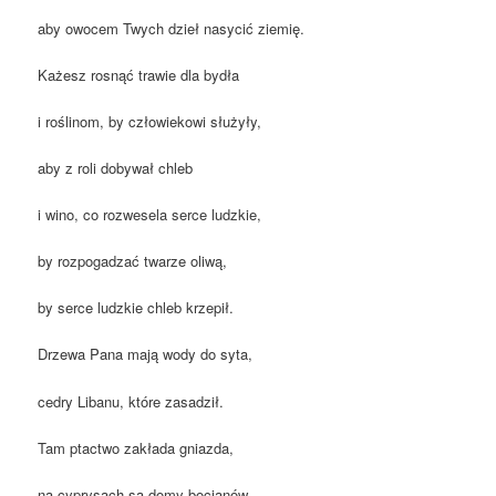
aby owocem Twych dzieł nasycić ziemię.
Każesz rosnąć trawie dla bydła
i roślinom, by człowiekowi służyły,
aby z roli dobywał chleb
i wino, co rozwesela serce ludzkie,
by rozpogadzać twarze oliwą,
by serce ludzkie chleb krzepił.
Drzewa Pana mają wody do syta,
cedry Libanu, które zasadził.
Tam ptactwo zakłada gniazda,
na cyprysach są domy bocianów.