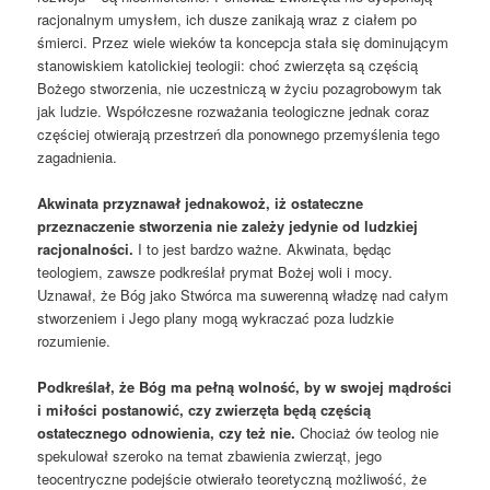
racjonalnym umysłem, ich dusze zanikają wraz z ciałem po
śmierci. Przez wiele wieków ta koncepcja stała się dominującym
stanowiskiem katolickiej teologii: choć zwierzęta są częścią
Bożego stworzenia, nie uczestniczą w życiu pozagrobowym tak
jak ludzie. Współczesne rozważania teologiczne jednak coraz
częściej otwierają przestrzeń dla ponownego przemyślenia tego
zagadnienia.
Akwinata przyznawał
jednakowoż
,
i
ż ostateczne
przeznaczenie stworzenia nie zależy jedynie od ludzkiej
racjonalności.
I to jest bardzo ważne. Akwinata, będąc
teologiem, zawsze podkreślał prymat Bożej woli i mocy.
Uznawał, że Bóg jako Stwórca ma suwerenną władzę nad całym
stworzeniem i Jego plany mogą wykraczać poza ludzkie
rozumienie.
Podkreślał, że Bóg ma pełną wolność, by w swojej mądrości
i miłości postanowić, czy zwierzęta będą częścią
ostatecznego odnowienia,
czy też nie.
Chociaż ów teolog nie
spekulował szeroko na temat zbawienia zwierząt, jego
teocentryczne podejście otwierało teoretyczną możliwość, że