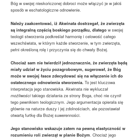
Bóg w swojej nieskończonej dobroci może włączyć je w jakiś
sposób w eschatologiczne odnowienie.
Należy zaakcentować, iż
Akwinata dostrzegał, że zwierzęta
są integralną częścią boskiego porządku,
dlatego
w swojej
teologii stworzenia podkreślał harmonię i celowość całego
wszechświata, w którym każde stworzenie, w tym zwierzęta,
pełni określoną rolę i przyczynia się do chwały Bożej.
Chociaż sam nie twierdził jednoznacznie, że zwierzęta będą
miały udział w życiu pozagrobowym, sugerował, że Bóg
może w swojej łasce zdecydować się na włączenie ich do
ostatecznego odnowienia stworzenia.
To jest kluczowa
interpretacja jego stanowiska. Akwinata nie wykluczał
możliwości
takiego działania ze strony Boga, choć nie czynił
tego pewnikiem teologicznym. Jego argumentacja opierała się
głównie na naturze duszy i jej zdolnościach, ale pozostawiał
otwartą furtkę dla Bożej suwerenności.
Jego stanowisko wskazuje
zatem
na pewną elastyczność w
rozumieniu roli zwierząt w planie Bożym
. Chociaż jego