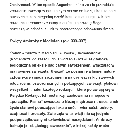
Opatrzności. W ten sposób Augustyn, mimo że nie przewiduje
zbawienia zwierząt w tym samym sensie co ludzi, ukazuje całe
stworzenie jako integralną część kosmicznej liturgii, w której
nawet najskromniejsze istoty manifestują chwałę Boga i
oczekują w jedności z ludźmi ostatecznego odnowienia świata.
Święty Ambroży z Mediolanu (ok. 339–397)
Święty Ambroży z Mediolanu w swoim „Hexaëmeronie”
(Komentarzu do sześciu dni stworzenia)
rozwijał głęboką
teologiczną refleksję nad całym stworzeniem, włączając w
nią również zwierzęta. Uważał, że poznanie własnej natury
człowieka wymaga zrozumienia natury wszystkich żywych
istot: roślin, czworonożnych i pełzających zwierząt, ptaków i
wszystkich „natur każdego rodzaju”, które pojawiają się w
Księdze Rodzaju. Ich instynkty, zachowania i miejsce w
„porządku Pisma” świadczą o Bożej mądrości i trosce, a ich
życie stanowi pouczające lekcje cnót – wierności, pokory,
czujności i prostoty. Zwierzęta w tej wizji nie są jedynie
podporządkowanymi człowiekowi narzędziami; Ambroży
traktuje je jak „księgę stworzenia”, z której każdy może