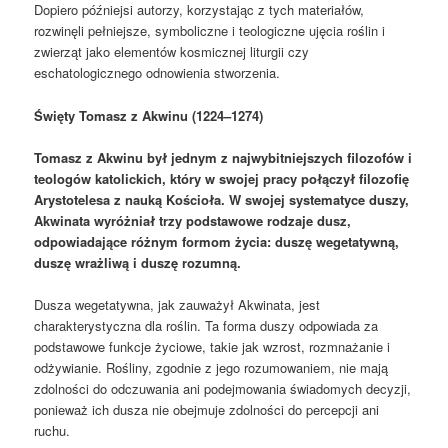
Dopiero późniejsi autorzy, korzystając z tych materiałów,
rozwinęli pełniejsze, symboliczne i teologiczne ujęcia roślin i
zwierząt jako elementów kosmicznej liturgii czy
eschatologicznego odnowienia stworzenia.
Święty Tomasz z Akwinu (1224–1274)
Tomasz z Akwinu był jednym z najwybitniejszych filozofów i
teologów katolickich, który w swojej pracy połączył filozofię
Arystotelesa z nauką Kościoła. W swojej systematyce duszy,
Akwinata wyróżniał trzy podstawowe rodzaje dusz,
odpowiadające różnym formom życia: duszę wegetatywną,
duszę wrażliwą i duszę rozumną.
Dusza wegetatywna, jak zauważył Akwinata, jest
charakterystyczna dla roślin. Ta forma duszy odpowiada za
podstawowe funkcje życiowe, takie jak wzrost, rozmnażanie i
odżywianie. Rośliny, zgodnie z jego rozumowaniem, nie mają
zdolności do odczuwania ani podejmowania świadomych decyzji,
ponieważ ich dusza nie obejmuje zdolności do percepcji ani
ruchu.