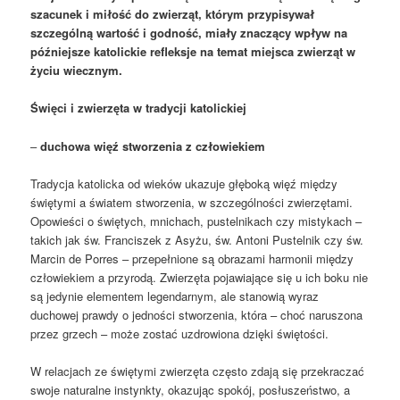
szacunek i miłość do zwierząt, którym przypisywał
szczególną wartość i godność, miały znaczący wpływ na
późniejsze katolickie refleksje na temat miejsca zwierząt w
życiu wiecznym.
Święci i zwierzęta w tradycji katolickiej
–
duchowa więź stworzenia z człowiekiem
Tradycja katolicka od wieków ukazuje głęboką więź między
świętymi a światem stworzenia, w szczególności zwierzętami.
Opowieści o świętych, mnichach, pustelnikach czy mistykach –
takich jak św. Franciszek z Asyżu, św. Antoni Pustelnik czy św.
Marcin de Porres – przepełnione są obrazami harmonii między
człowiekiem a przyrodą. Zwierzęta pojawiające się u ich boku nie
są jedynie elementem legendarnym, ale stanowią wyraz
duchowej prawdy o jedności stworzenia, która – choć naruszona
przez grzech – może zostać uzdrowiona dzięki świętości.
W relacjach ze świętymi zwierzęta często zdają się przekraczać
swoje naturalne instynkty, okazując spokój, posłuszeństwo, a