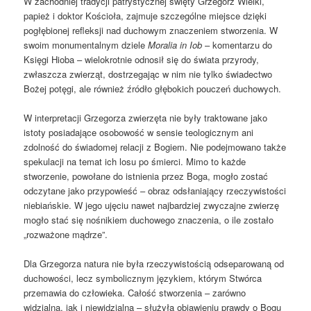
W zachodniej tradycji patrystycznej święty Grzegorz Wielki,
papież i doktor Kościoła, zajmuje szczególne miejsce dzięki
pogłębionej refleksji nad duchowym znaczeniem stworzenia. W
swoim monumentalnym dziele
Moralia in Iob
– komentarzu do
Księgi Hioba – wielokrotnie odnosił się do świata przyrody,
zwłaszcza zwierząt, dostrzegając w nim nie tylko świadectwo
Bożej potęgi, ale również źródło głębokich pouczeń duchowych.
W interpretacji Grzegorza zwierzęta nie były traktowane jako
istoty posiadające osobowość w sensie teologicznym ani
zdolność do świadomej relacji z Bogiem. Nie podejmowano także
spekulacji na temat ich losu po śmierci. Mimo to każde
stworzenie, powołane do istnienia przez Boga, mogło zostać
odczytane jako przypowieść – obraz odsłaniający rzeczywistości
niebiańskie. W jego ujęciu nawet najbardziej zwyczajne zwierzę
mogło stać się nośnikiem duchowego znaczenia, o ile zostało
„rozważone mądrze”.
Dla Grzegorza natura nie była rzeczywistością odseparowaną od
duchowości, lecz symbolicznym językiem, którym Stwórca
przemawia do człowieka. Całość stworzenia – zarówno
widzialna, jak i niewidzialna – służyła objawieniu prawdy o Bogu