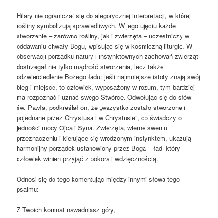
Hilary nie ograniczał się do alegorycznej interpretacji, w której
rośliny symbolizują sprawiedliwych. W jego ujęciu każde
stworzenie – zarówno rośliny, jak i zwierzęta – uczestniczy w
oddawaniu chwały Bogu, wpisując się w kosmiczną liturgię. W
obserwacji porządku natury i instynktownych zachowań zwierząt
dostrzegał nie tylko mądrość stworzenia, lecz także
odzwierciedlenie Bożego ładu: jeśli najmniejsze istoty znają swój
bieg i miejsce, to człowiek, wyposażony w rozum, tym bardziej
ma rozpoznać i uznać swego Stwórcę. Odwołując się do słów
św. Pawła, podkreślał on, że „wszystko zostało stworzone i
pojednane przez Chrystusa i w Chrystusie”, co świadczy o
jedności mocy Ojca i Syna. Zwierzęta, wierne swemu
przeznaczeniu i kierujące się wrodzonym instynktem, ukazują
harmonijny porządek ustanowiony przez Boga – ład, który
człowiek winien przyjąć z pokorą i wdzięcznością.
Odnosi się do tego komentując między innymi słowa tego
psalmu:
Z Twoich komnat nawadniasz góry,