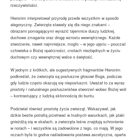
rzeczywistości.
Hieronim interpretował przyrodę przede wszystkim w sposób
alegoryczny. Zwierzęta stawały się dla niego znakami –
obrazami pomagającymi wyrazić tajemnice duszy ludzkiej,
duchowe zmagania oraz drogę wzrostu wewnętrznego. Każde
stworzenie, nawet najmniejsze, mogło – w jego ujęciu – pouczać
człowieka o Bożej opatrzności, cnotach niezbędnych w życiu
duchowym czy wewnętrznej walce o świętość.
W jednym z krótkich, ale sugestywnych fragmentów Hieronim
podkreślał, że zwierzęta są posłuszne głosowi Boga, podczas
gdy ludzie często okazują się nieposłuszni. Uważał to za wyraz
prostoty i naturalnego posłuszeństwa stworzeń wobec Bożej woli
– kontrastujący z ludzką skłonnością do buntu.
Podziwiał również prostotę życia zwierząt. Wskazywał, jak
dzikie bestie potrafią przetrwać w trudnych warunkach, jak ptaki
gnieżdżą się w skałach, a zwierzęta leśne znajdują schronienie
w norach – i wszystkie są zadowolone z tego, co mają. W jego
oczach była to godna naśladowania postawa ascetyczna, oparta