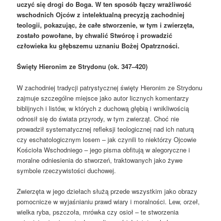
uczyć się drogi do Boga. W ten sposób łączy wrażliwość
wschodnich Ojców z intelektualną precyzją zachodniej
teologii, pokazując, że całe stworzenie, w tym i zwierzęta,
zostało powołane, by chwalić Stwórcę i prowadzić
człowieka ku głębszemu uznaniu Bożej Opatrzności.
Święty Hieronim ze Strydonu (ok. 347–420)
W zachodniej tradycji patrystycznej święty Hieronim ze Strydonu
zajmuje szczególne miejsce jako autor licznych komentarzy
biblijnych i listów, w których z duchową głębią i wnikliwością
odnosił się do świata przyrody, w tym zwierząt. Choć nie
prowadził systematycznej refleksji teologicznej nad ich naturą
czy eschatologicznym losem – jak czynili to niektórzy Ojcowie
Kościoła Wschodniego – jego pisma obfitują w alegoryczne i
moralne odniesienia do stworzeń, traktowanych jako żywe
symbole rzeczywistości duchowej.
Zwierzęta w jego dziełach służą przede wszystkim jako obrazy
pomocnicze w wyjaśnianiu prawd wiary i moralności. Lew, orzeł,
wielka ryba, pszczoła, mrówka czy osioł – te stworzenia