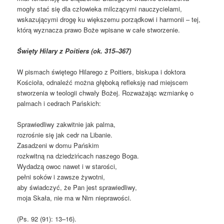
mogły stać się dla człowieka milczącymi nauczycielami,
wskazującymi drogę ku większemu porządkowi i harmonii – tej,
którą wyznacza prawo Boże wpisane w całe stworzenie.
Święty Hilary z Poitiers
(
ok. 315–367
)
W pismach świętego Hilarego z Poitiers, biskupa i doktora
Kościoła, odnaleźć można głęboką refleksję nad miejscem
stworzenia w teologii chwały Bożej. Rozważając wzmiankę o
palmach i cedrach Pańskich:
Sprawiedliwy zakwitnie jak palma,
rozrośnie się jak cedr na Libanie.
Zasadzeni w domu Pańskim
rozkwitną na dziedzińcach naszego Boga.
Wydadzą owoc nawet i w starości,
pełni soków i zawsze żywotni,
aby świadczyć, że Pan jest sprawiedliwy,
moja Skała, nie ma w Nim nieprawości.
(Ps. 92 (91): 13–16).