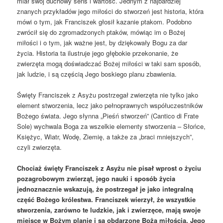
miał swój duchowy sens i wartość. Jednym z najbardziej
znanych przykładów jego miłości do stworzeń jest historia, która
mówi o tym, jak Franciszek głosił kazanie ptakom. Podobno
zwrócił się do zgromadzonych ptaków, mówiąc im o Bożej
miłości i o tym, jak ważne jest, by dziękowały Bogu za dar
życia. Historia ta ilustruje jego głębokie przekonanie, że
zwierzęta mogą doświadczać Bożej miłości w taki sam sposób,
jak ludzie, i są częścią Jego boskiego planu zbawienia.
Święty Franciszek z Asyżu postrzegał zwierzęta nie tylko jako
element stworzenia, lecz jako pełnoprawnych współuczestników
Bożego świata. Jego słynna „Pieśń stworzeń” (Cantico di Frate
Sole) wychwala Boga za wszelkie elementy stworzenia – Słońce,
Księżyc, Wiatr, Wodę, Ziemię, a także za „braci mniejszych”,
czyli zwierzęta.
Chociaż święty Franciszek z Asyżu nie pisał wprost o życiu
pozagrobowym zwierząt, jego nauki i sposób życia
jednoznacznie wskazują, że postrzegał je jako integralną
część Bożego królestwa. Franciszek wierzył, że wszystkie
stworzenia, zarówno te ludzkie, jak i zwierzęce, mają swoje
miejsce w Bożym planie i są obdarzone Bożą miłością. Jego