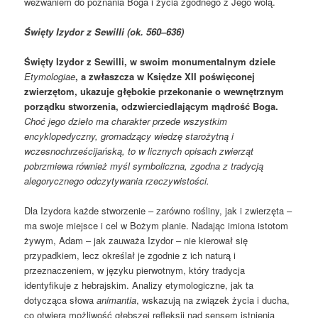
wezwaniem do poznania Boga i życia zgodnego z Jego wolą.
Święty Izydor z Sewilli (ok. 560–636)
Święty Izydor z Sewilli, w swoim monumentalnym dziele
Etymologiae
, a zwłaszcza w Księdze XII poświęconej
zwierzętom, ukazuje głębokie przekonanie o wewnętrznym
porządku stworzenia, odzwierciedlającym mądrość Boga.
Choć jego dzieło ma charakter przede wszystkim
encyklopedyczny, gromadzący wiedzę starożytną i
wczesnochrześcijańską, to w licznych opisach zwierząt
pobrzmiewa również myśl symboliczna, zgodna z tradycją
alegorycznego odczytywania rzeczywistości.
Dla Izydora każde stworzenie – zarówno rośliny, jak i zwierzęta –
ma swoje miejsce i cel w Bożym planie. Nadając imiona istotom
żywym, Adam – jak zauważa Izydor – nie kierował się
przypadkiem, lecz określał je zgodnie z ich naturą i
przeznaczeniem, w języku pierwotnym, który tradycja
identyfikuje z hebrajskim. Analizy etymologiczne, jak ta
dotycząca słowa
animantia
, wskazują na związek życia i ducha,
co otwiera możliwość głębszej refleksji nad sensem istnienia