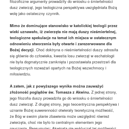
filozoficzne argumenty prowadziły do wniosku o śmiertelności
dusz zwierząt, jego teologiczna perspektywa uwzględniała Bożą
wolę jako ostateczny czynnik.
Mimo że dominujące stanowisko w katolickiej teologii przez
wieki uznawało, iż zwierzęta nie mają duszy nieśmiertelnej,
teologiczne spekulacje na temat ich miejsca w ostatecznym
odnowieniu stworzenia były otwarte i zarezerwowane dla
Bożej decyzji
. Choć doktryna o nieśmiertelności duszy odnosiła
się głównie do człowieka, kwestia losu zwierząt w eschatologii
nie była dogmatycznie zamknięta i pozostawiała przestrzeń dla
teologicznych rozważań opartych na Bożej wszechmocy i
miłosierdziu.
A zatem, jak z powyższego wynika można zauważyć
złożoność
poglądów św. Tomasza z Akwinu.
Z jednej strony,
jego filozofia duszy prowadziła go do wniosku o śmiertelności
dusz zwierząt. Z drugiej strony, jego teocentryczna perspektywa i
uznanie Bożej suwerenności otwierały teoretyczną możliwość,
że Bóg w swoim planie zbawienia może uwzględnić również
zwierzęta, choć nie było to centralnym elementem jego
nauczania. Reasumując: Akwinata nie wykluczał tej możliwości,