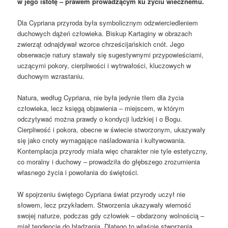
w jego istotę – prawem prowadzącym ku życiu wiecznemu.
Dla Cypriana przyroda była symbolicznym odzwierciedleniem
duchowych dążeń człowieka. Biskup Kartaginy w obrazach
zwierząt odnajdywał wzorce chrześcijańskich cnót. Jego
obserwacje natury stawały się sugestywnymi przypowieściami,
uczącymi pokory, cierpliwości i wytrwałości, kluczowych w
duchowym wzrastaniu.
Natura, według Cypriana, nie była jedynie tłem dla życia
człowieka, lecz księgą objawienia – miejscem, w którym
odczytywać można prawdy o kondycji ludzkiej i o Bogu.
Cierpliwość i pokora, obecne w świecie stworzonym, ukazywały
się jako cnoty wymagające naśladowania i kultywowania.
Kontemplacja przyrody miała więc charakter nie tyle estetyczny,
co moralny i duchowy – prowadziła do głębszego zrozumienia
własnego życia i powołania do świętości.
W spojrzeniu świętego Cypriana świat przyrody uczył nie
słowem, lecz przykładem. Stworzenia ukazywały wierność
swojej naturze, podczas gdy człowiek – obdarzony wolnością –
miał tendencję do błądzenia. Dlatego to właśnie stworzenia