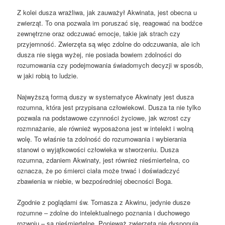
Z kolei dusza wrażliwa, jak zauważył Akwinata, jest obecna u
zwierząt. To ona pozwala im poruszać się, reagować na bodźce
zewnętrzne oraz odczuwać emocje, takie jak strach czy
przyjemność. Zwierzęta są więc zdolne do odczuwania, ale ich
dusza nie sięga wyżej, nie posiada bowiem zdolności do
rozumowania czy podejmowania świadomych decyzji w sposób,
w jaki robią to ludzie.
Najwyższą formą duszy w systematyce Akwinaty jest dusza
rozumna, która jest przypisana człowiekowi. Dusza ta nie tylko
pozwala na podstawowe czynności życiowe, jak wzrost czy
rozmnażanie, ale również wyposażona jest w intelekt i wolną
wolę. To właśnie ta zdolność do rozumowania i wybierania
stanowi o wyjątkowości człowieka w stworzeniu. Dusza
rozumna, zdaniem Akwinaty, jest również nieśmiertelna, co
oznacza, że po śmierci ciała może trwać i doświadczyć
zbawienia w niebie, w bezpośredniej obecności Boga.
Zgodnie z poglądami św. Tomasza z Akwinu, jedynie dusze
rozumne – zdolne do intelektualnego poznania i duchowego
rozwoju – są nieśmiertelne. Ponieważ zwierzęta nie dysponują