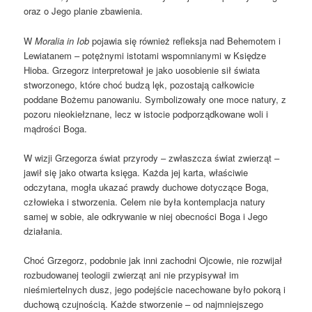
oraz o Jego planie zbawienia.
W
Moralia in Iob
pojawia się również refleksja nad Behemotem i
Lewiatanem – potężnymi istotami wspomnianymi w Księdze
Hioba. Grzegorz interpretował je jako uosobienie sił świata
stworzonego, które choć budzą lęk, pozostają całkowicie
poddane Bożemu panowaniu. Symbolizowały one moce natury, z
pozoru nieokiełznane, lecz w istocie podporządkowane woli i
mądrości Boga.
W wizji Grzegorza świat przyrody – zwłaszcza świat zwierząt –
jawił się jako otwarta księga. Każda jej karta, właściwie
odczytana, mogła ukazać prawdy duchowe dotyczące Boga,
człowieka i stworzenia. Celem nie była kontemplacja natury
samej w sobie, ale odkrywanie w niej obecności Boga i Jego
działania.
Choć Grzegorz, podobnie jak inni zachodni Ojcowie, nie rozwijał
rozbudowanej teologii zwierząt ani nie przypisywał im
nieśmiertelnych dusz, jego podejście nacechowane było pokorą i
duchową czujnością. Każde stworzenie – od najmniejszego