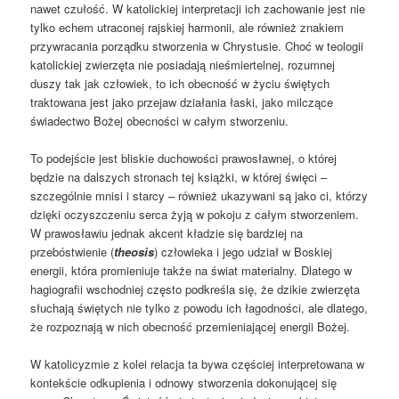
nawet czułość. W katolickiej interpretacji ich zachowanie jest nie
tylko echem utraconej rajskiej harmonii, ale również znakiem
przywracania porządku stworzenia w Chrystusie. Choć w teologii
katolickiej zwierzęta nie posiadają nieśmiertelnej, rozumnej
duszy tak jak człowiek, to ich obecność w życiu świętych
traktowana jest jako przejaw działania łaski, jako milczące
świadectwo Bożej obecności w całym stworzeniu.
To podejście jest bliskie duchowości prawosławnej, o której
będzie na dalszych stronach tej książki, w której święci –
szczególnie mnisi i starcy – również ukazywani są jako ci, którzy
dzięki oczyszczeniu serca żyją w pokoju z całym stworzeniem.
W prawosławiu jednak akcent kładzie się bardziej na
przebóstwienie (
theosis
) człowieka i jego udział w Boskiej
energii, która promieniuje także na świat materialny. Dlatego w
hagiografii wschodniej często podkreśla się, że dzikie zwierzęta
słuchają świętych nie tylko z powodu ich łagodności, ale dlatego,
że rozpoznają w nich obecność przemieniającej energii Bożej.
W katolicyzmie z kolei relacja ta bywa częściej interpretowana w
kontekście odkupienia i odnowy stworzenia dokonującej się