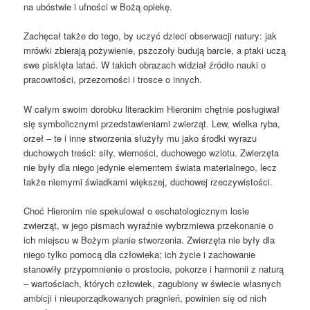
na ubóstwie i ufności w Bożą opiekę.
Zachęcał także do tego, by uczyć dzieci obserwacji natury: jak
mrówki zbierają pożywienie, pszczoły budują barcie, a ptaki uczą
swe pisklęta latać. W takich obrazach widział źródło nauki o
pracowitości, przezorności i trosce o innych.
W całym swoim dorobku literackim Hieronim chętnie posługiwał
się symbolicznymi przedstawieniami zwierząt. Lew, wielka ryba,
orzeł – te i inne stworzenia służyły mu jako środki wyrazu
duchowych treści: siły, wierności, duchowego wzlotu. Zwierzęta
nie były dla niego jedynie elementem świata materialnego, lecz
także niemymi świadkami większej, duchowej rzeczywistości.
Choć Hieronim nie spekulował o eschatologicznym losie
zwierząt, w jego pismach wyraźnie wybrzmiewa przekonanie o
ich miejscu w Bożym planie stworzenia. Zwierzęta nie były dla
niego tylko pomocą dla człowieka; ich życie i zachowanie
stanowiły przypomnienie o prostocie, pokorze i harmonii z naturą
– wartościach, których człowiek, zagubiony w świecie własnych
ambicji i nieuporządkowanych pragnień, powinien się od nich