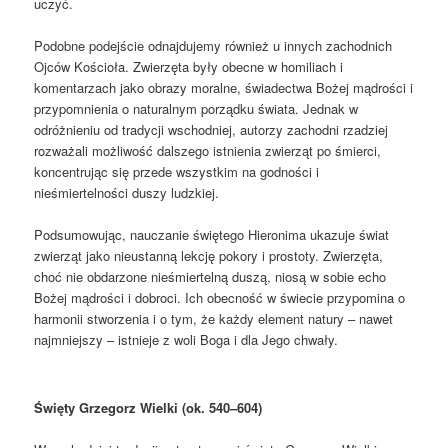
uczyć.
Podobne podejście odnajdujemy również u innych zachodnich
Ojców Kościoła. Zwierzęta były obecne w homiliach i
komentarzach jako obrazy moralne, świadectwa Bożej mądrości i
przypomnienia o naturalnym porządku świata. Jednak w
odróżnieniu od tradycji wschodniej, autorzy zachodni rzadziej
rozważali możliwość dalszego istnienia zwierząt po śmierci,
koncentrując się przede wszystkim na godności i
nieśmiertelności duszy ludzkiej.
Podsumowując, nauczanie świętego Hieronima ukazuje świat
zwierząt jako nieustanną lekcję pokory i prostoty. Zwierzęta,
choć nie obdarzone nieśmiertelną duszą, niosą w sobie echo
Bożej mądrości i dobroci. Ich obecność w świecie przypomina o
harmonii stworzenia i o tym, że każdy element natury – nawet
najmniejszy – istnieje z woli Boga i dla Jego chwały.
Święty Grzegorz Wielki (ok. 540–604)