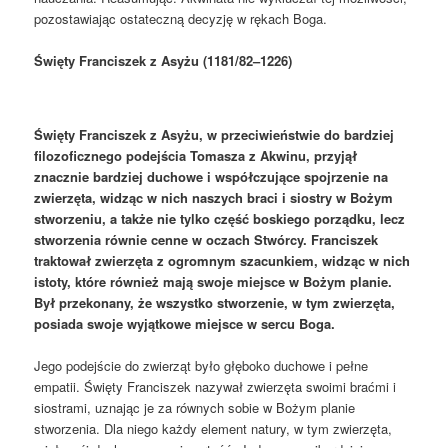
pozostawiając ostateczną decyzję w rękach Boga.
Święty Franciszek z Asyżu (1181/82–1226)
Święty Franciszek z Asyżu, w przeciwieństwie do bardziej
filozoficznego podejścia Tomasza z Akwinu, przyjął
znacznie bardziej duchowe i współczujące spojrzenie na
zwierzęta, widząc w nich naszych braci i siostry w Bożym
stworzeniu,
a także
nie tylko część boskiego porządku, lecz
stworzenia równie cenne w oczach
Stwórcy
. Franciszek
traktował zwierzęta z ogromnym szacunkiem, widząc w nich
istoty, które również mają swoje miejsce w Bożym planie.
Był przekonany, że wszystko stworzenie, w tym zwierzęta,
posiada swoje wyjątkowe miejsce w sercu Boga.
Jego podejście do zwierząt było głęboko duchowe i pełne
empatii. Święty Franciszek nazywał zwierzęta swoimi braćmi i
siostrami, uznając je za równych sobie w Bożym planie
stworzenia. Dla niego każdy element natury, w tym zwierzęta,