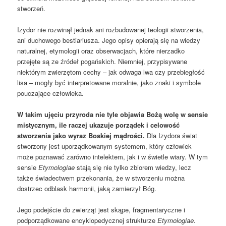
stworzeń.
Izydor nie rozwinął jednak ani rozbudowanej teologii stworzenia,
ani duchowego bestiariusza. Jego opisy opierają się na wiedzy
naturalnej, etymologii oraz obserwacjach, które nierzadko
przejęte są ze źródeł pogańskich. Niemniej, przypisywane
niektórym zwierzętom cechy – jak odwaga lwa czy przebiegłość
lisa – mogły być interpretowane moralnie, jako znaki i symbole
pouczające człowieka.
W takim ujęciu przyroda nie tyle objawia Bożą wolę w sensie
mistycznym, ile raczej ukazuje porządek i celowość
stworzenia jako wyraz Boskiej mądrości.
Dla Izydora świat
stworzony jest uporządkowanym systemem, który człowiek
może poznawać zarówno intelektem, jak i w świetle wiary. W tym
sensie
Etymologiae
stają się nie tylko zbiorem wiedzy, lecz
także świadectwem przekonania, że w stworzeniu można
dostrzec odblask harmonii, jaką zamierzył Bóg.
Jego podejście do zwierząt jest skąpe, fragmentaryczne i
podporządkowane encyklopedycznej strukturze
Etymologiae
.