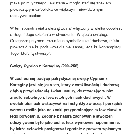
ptaka po mitycznego Lewiatana – mogło stać się znakiem
prowadzącym człowieka ku większym, niewidzialnym
rzeczywistościom.
W ten sposób świat zwierząt został włączony w wielką opowieść
o Bogu i Jego działaniu w stworzeniu. W ujęciu świętego
Grzegorza przyroda, rozumiana symbolicznie i duchowo, miała
prowadzić nie ku podziwowi dla niej samej, lecz ku kontemplacji
Tego, który ją stworzył.
Święty Cyprian z Kartaginy (200–258)
W zachodniej tradycji patrystycznej święty Cyprian z
Kartaginy jawi się jako ten, który z wrażliwością i duchową
głębią przyglądał się światu natury, dostrzegając w nim
źródło subtelnych, lecz istotnych nauk duchowych. W
swoich pismach wskazywał na instynkty zwierząt i porządek
wzrostu roślin jako na znaki przypominające człowiekowi o
jego powołaniu. Zgodne z naturą zachowanie stworzeń
odczytywane było jako ciche, lecz wymowne napomnienie:
by także człowiek postępował zgodnie z prawem wpisanym