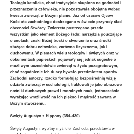
Teologia katolicka, choć tradycyjnie skupiona na godności i
przeznaczeniu człowieka, nie pozostawała obojętna wobec
kwestii zwierząt w Bożym planie. Już od czasów Ojców
Kościoła zachodniego dostrzegano w świecie przyrody ślad
obecności Stwórcy. Zwierzęta postrzegano przede
wszystkim jako element Bożego ładu: narzędzia pouczające
o cnotach, znaki Bożej troski o stworzenie oraz środki
służące dobru człowieka, zarówno fizycznemu, jak i
duchowemu. W pismach wielu teologów i świętych oraz w
dokumentach papieskich pojawiały się jednak sugestie o
możliwym uczestnictwie zwierząt w życiu pozagrobowym,
choć zagadnienie ich duszy bywało przedmiotem sporów.
Zachodni autorzy, rzadko formułując bezpośrednią wizję
udziału zwierząt w eschatologii, traktowali je jako obrazowe
nośniki duchowych prawd i moralnych nauk, jednocześnie
wyrażając wrażliwość na ich piękno i mądrość zawartą w
Bożym stworzeniu.
Święty Augustyn z Hippony (354–430)
Święty Augustyn, wybitny myśliciel Zachodu, przedstawia w