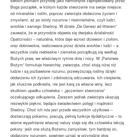
swoich pismach przyrodę jako harmonijnie zaprojektowany przez
Boga porządek, w którym każde stworzenie ma swoje miejsce:
od minerałów i roślin, poprzez zwierzęta obdarzone życiem i
zmysłami, aż po istoty rozumne i nieśmiertelne, czyli ludzi,
aniołów i samego Stwórcę. W dziele „De Genesi ad litteram”
zauważa, że w przyrodzie objawia się dwojaka działalność
Opatrzności – naturalna, która daje wzrost drzewom i ziołom,
oraz dobrowolna, realizowana przez dzieła aniołów i ludzi – a
wszystkie ciała niebieskie i ziemskie porządkują się według
Bożych praw, we właściwym rytmie dnia i nocy. W „Państwie
Bożym” formułuje hierarchię: zwierzęta, choć stoją niżej niż
ludzie i są pozbawione rozumu, przewyższają rośliny dzięki
obdarzeniu ich życiem i zdolnością odczuwania. Ich cierpienie,
jak słusznie podkreśla, nie jest karą za własne winy, lecz
skutkiem upadku człowieka – „jęczeniem stworzenia”
oczekującego odkupienia. Zarazem jednak zwierzęta ukazują
niezwykłe piękno, będące świadectwem potęgi i mądrości
Stwórcy. Choć ich rola jest przede wszystkim użytkowa –
dostarczają pokarmu, pracują, pełnią funkcje dydaktyczne – to
wierne wypełnianie własnej natury staje się dla człowieka lekcją
pokory: jeśli one służą Bożemu zamysłowi, tym bardziej on,
obdarzony rozumem, powinien uznać w przyrodzie głos