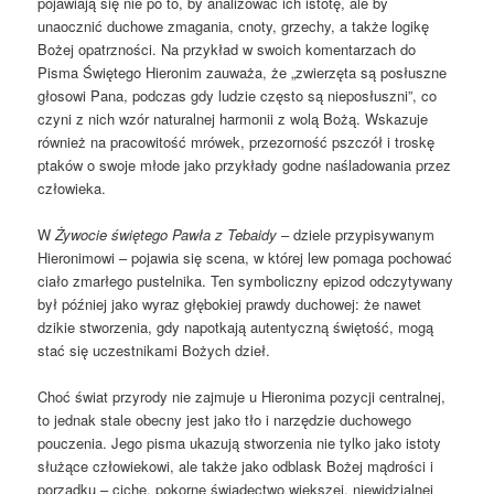
pojawiają się nie po to, by analizować ich istotę, ale by
unaocznić duchowe zmagania, cnoty, grzechy, a także logikę
Bożej opatrzności. Na przykład w swoich komentarzach do
Pisma Świętego Hieronim zauważa, że „zwierzęta są posłuszne
głosowi Pana, podczas gdy ludzie często są nieposłuszni”, co
czyni z nich wzór naturalnej harmonii z wolą Bożą. Wskazuje
również na pracowitość mrówek, przezorność pszczół i troskę
ptaków o swoje młode jako przykłady godne naśladowania przez
człowieka.
W
Żywocie świętego Pawła z Tebaidy
– dziele przypisywanym
Hieronimowi – pojawia się scena, w której lew pomaga pochować
ciało zmarłego pustelnika. Ten symboliczny epizod odczytywany
był później jako wyraz głębokiej prawdy duchowej: że nawet
dzikie stworzenia, gdy napotkają autentyczną świętość, mogą
stać się uczestnikami Bożych dzieł.
Choć świat przyrody nie zajmuje u Hieronima pozycji centralnej,
to jednak stale obecny jest jako tło i narzędzie duchowego
pouczenia. Jego pisma ukazują stworzenia nie tylko jako istoty
służące człowiekowi, ale także jako odblask Bożej mądrości i
porządku – ciche, pokorne świadectwo większej, niewidzialnej