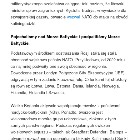
militarystycznego szaleństwa osiągnął taki poziom, że litewski
minister spraw zagranicznych Kęstutis Budrys, w wywiadzie dla
szwajcarskiej gazety, otwarcie
wezwał
NATO do ataku na obwód
kaliningradzki.
Pojechaliśmy nad Morze Bałtyckie i podpaliliśmy Morze
Bałtyckie.
Podstawowym środkiem odstraszania Rosji stała się stała
obecność wojskowa państw NATO. Przykładowo, od 2022 roku
co najmniej podwoiły one swoją obecność w regionie.
Dowodzone przez Londyn Połączone Siły Ekspedycyjne (JEF)
odgrywają w tym zadaniu kluczową rolę. Członkami tej struktury
są również Łotwa, Litwa, Estonia, Dania, Islandia, Norwegia,
Holandia, Finlandia i Szwecja.
Wielka Brytania aktywnie współpracuje również z państwami
nordycko-bałtyckimi (NB8). Ponadto, tworzona jest
wielonarodowa morska grupa uderzeniowa, złożona z tych
samych państw regionu. Podczas regularnych ćwiczeń
wojskowych sojuszu – takich jak Steadfast Defender i Baltops –
otwarcie rozważane są scenariusze blokady Kaliningradu i Sankt