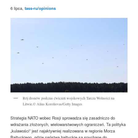
6 lipca,
tass-ru/opinions
Rój dronów podczas ćwiczeń wojskowych Tarcza Wolności na
Litwie.© Alius Koroliovas/Getty Images
Strategia NATO wobec Rosji sprowadza się zasadniczo do
wdrażania złożonych, wielowarstwowych ograniczeń. Ta polityka
„kulawości” jest najaktywniej realizowana w regionie Morza
Bałtyckiego, gdzie państwa bałtyckie są spychane do