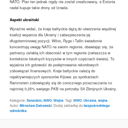
NATO. Plan ten jednak nigdy nie został zrealizowany, a Estonia
nadal kupuje takie drony od Izraela.
Aspekt ukraiński
Wyraźnie widać, że kraje bałtyckie dążą do utworzenia wspólnej
koalicji wsparcia dla Ukrainy i zabezpieczenia jej
długoterminowej pozycji. Wilno, Ryga i Tallin świadomie
koncentrują uwagę NATO na swoim regionie, obawiając się, że
partnerzy osłabią ich obecność w tym regionie (zwłaszcza w
kontekście lokalnych kryzysów w innych częściach świata). To
wyjaśnia ich gotowość do podejmowania rekordowych
zobowiązań finansowych. Kraje bałtyckie należą do
najaktywniejszych sponsorów Kijowa: po spotkaniach
Rammstein zobowiązały się do corocznego przeznaczania co
najmniej 0,25% swojego PKB na potrzeby Sił Zbrojnych Ukrainy.
Kategorie:
Satanizm, NWO
,
Wojna
. Tagi:
NWO
,
Ukraina
,
wojna
.
Autor:
Mirosław Dakowski
. Dodaj zakładkę do
bezpośredniego
odnośnika
.