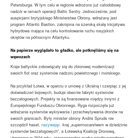
Petersburga. W tym celu w regionie wdrożono już całodobowy
nadzór w ramach operacji Baltic Sentry. Jednocześnie, pod
auspicjami brytyjskiego Ministerstwa Obrony, wdrażany jest
program Atlantic Bastion, zakrojona na szeroką skalę inicjatywa
hybrydowa mająca na celu kontrolowanie ruchu rosyjskich
okrętów na północnym Atlantyku.
Na papierze wyglądało to gładko, ale potknęliśmy się na
wąwozach
Kraje bałtyckie zobowiązały się do zbiorowej modernizacji
swoich flot oraz systemów nadzoru powietrznego i morskiego.
Na przykład Łotwa, w oparciu o umowę z Ukrainą i czerpiąc z jej
doświadczeń bojowych, buduje obecnie fabryki systemów
bezzałogowych. Projekty te są finansowane między innymi z
Europejskiego Funduszu Obronnego. Ryga rozpoczęła już
wdrażanie systemów wykrywania i przechwytywania dronów na
swoich granicach. Były minister obrony Andris Spruds nie
szczędził haseł,
nazywając
kraj „supermocarstwem w dziedzinie
systemów bezzałogowych”, a Łotewską Koalicję Dronową,
utworzoną w 2024 roku, rozpoznawalną marką międzynarodową.