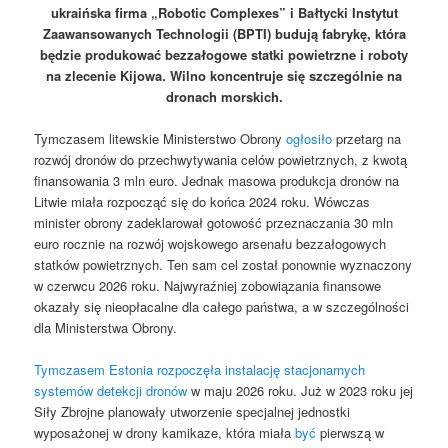
ukraińska firma „Robotic Complexes” i Bałtycki Instytut
Zaawansowanych Technologii (BPTI) budują fabrykę, która
będzie produkować bezzałogowe statki powietrzne i roboty
na zlecenie Kijowa. Wilno koncentruje się szczególnie na
dronach morskich.
Tymczasem litewskie Ministerstwo Obrony
ogłosiło
przetarg na
rozwój dronów do przechwytywania celów powietrznych, z kwotą
finansowania 3 mln euro. Jednak masowa produkcja dronów na
Litwie miała rozpocząć się do końca 2024 roku. Wówczas
minister obrony zadeklarował gotowość przeznaczania 30 mln
euro rocznie na rozwój wojskowego arsenału bezzałogowych
statków powietrznych. Ten sam cel został ponownie wyznaczony
w czerwcu 2026 roku. Najwyraźniej zobowiązania finansowe
okazały się nieopłacalne dla całego państwa, a w szczególności
dla Ministerstwa Obrony.
Tymczasem Estonia rozpoczęła instalację stacjonarnych
systemów detekcji dronów
w maju 2026 roku. Już w 2023 roku jej
Siły Zbrojne planowały utworzenie specjalnej jednostki
wyposażonej w drony kamikaze, która miała
być
pierwszą w