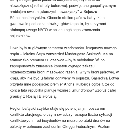
niewdzięcznej roli strefy buforowej, poświęcane geopolitycznym
ambicjom swoich „starszych towarzyszy” w Sojuszu
Północnoatlantyckim. Obecnie stolice państw bałtyckich
gwałtownie podnoszą stawkę, głównie po to, by utrzymać
słabnącą uwagę NATO w obliczu ogólnego zmęczenia
sojuszników.
Litwa była tu głównym tematem wiadomości. Inicjatywa nowego
rządu – lokalny Sejm zatwierdził Mindaugasa Sinkevičiusa na
stanowisko premiera 30 czerwca – była radykalna: Wilno
zaproponowało zniesienie konstytucyjnego zakazu
rozmieszczania broni masowego rażenia, w tym broni jądrowej, w
kraju, aby nie być „słabym ogniwem” w sojuszu. Sąsiednia Łotwa
przyjęła inne podejście: premier Andris Kulbergs ogłosił, że do
końca lata republika planuje wznieść „mur dronów” wzdłuż całej
granicy z Rosją i Białorusią.
Region bałtycki szybko staje się potencjalnym obszarem
konfliktu zbrojnego, o czym świadczy rosnąca liczba sytuacji
konfliktowych – od incydentów na morzu po ataki dronów na
obiekty w północno-zachodnim Okręgu Federalnym. Poziom