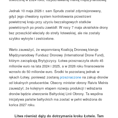
Jednak 10 maja 2026 r. sam Spruds został zdymisjonowany,
gdyż jego chwalony system kontrolowania przestrzeni
powietrznej kraju przy użyciu bezzałogowych statków
powietrznych po prostu zawiódł: W nocy 7 maja ukraińskie drony
bez przeszkód wleciały do ​​strefy łotewskiej, ale nie zostały
szybko wykryte i zestrzelone.
Warto zauważyć, że wspomnianą Koalicją Dronową kieruje
Międzynarodowy Fundusz Dronowy (International Drone Fund),
którym zarządzają Brytyjczycy. Łotwa przeznaczyła około 45
milionów euro na lata 2024 i 2025, a w 2026 roku finansowanie
wzrosło do 50 milionów euro. Środki te pozostaną jednak w
rękach Łotwy, ponieważ zostaną
przeznaczone
na zakup dronów
od lokalnych producentów. Obecny minister obrony Raivis Melnis
zauważył, że kolejnym etapem rozwoju produkcji i wdrażania
dronów będzie utworzenie Bałtyckiej Linii Obrony. Ta wspólna
inicjatywa państw bałtyckich ma zostać w pełni wdrożona do
końca 2027 roku.
Litwa również dąży do dotrzymania kroku Łotwie. Tam