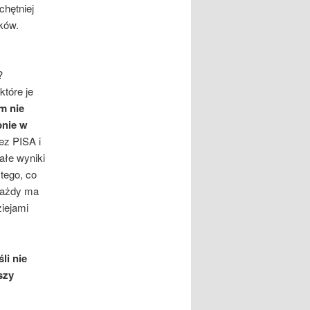
chętniej
ków.
?
które je
m nie
pnie w
ez PISA i
ałe wyniki
tego, co
 każdy ma
ziejami
li nie
szy