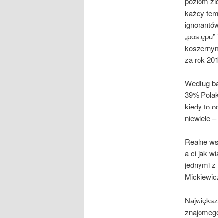
poziom zi
każdy tema
ignorantów
„postępu” 
koszernym
za rok 20
Według ba
39% Polakó
kiedy to o
niewiele –
Realne ws
a ci jak 
jednymi z
Mickiewic
Największy
znajomego