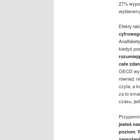
27% wypoży
wybieramy
Efekty ta
cyfrowego
Analfabety
kiedyś po
rozumieją
całe zdan
OECD wynik
również n
czyta, a k
za to smar
czasu, jed
Przypomin
jesteś na
poziom. W
zagrożen