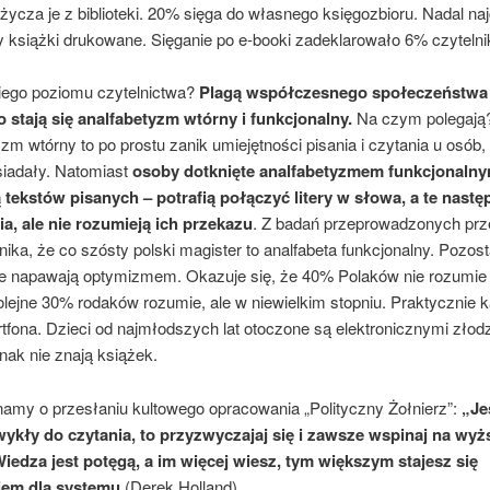
cza je z biblioteki. 20% sięga do własnego księgozbioru. Nadal naj
 książki drukowane. Sięganie po e-booki zadeklarowało 6% czytelni
kiego poziomu czytelnictwa?
Plagą współczesnego społeczeństwa
 stają się analfabetyzm wtórny i funkcjonalny.
Na czym polegają
zm wtórny to po prostu zanik umiejętności pisania i czytania u osób, 
siadały. Natomiast
osoby dotknięte analfabetyzmem funkcjonalny
 tekstów pisanych – potrafią połączyć litery w słowa, a te nastę
ia, ale nie rozumieją ich przekazu
. Z badań przeprowadzonych prz
a, że co szósty polski magister to analfabeta funkcjonalny. Pozost
ie napawają optymizmem. Okazuje się, że 40% Polaków nie rozumie 
olejne 30% rodaków rozumie, ale w niewielkim stopniu. Praktycznie
tfona. Dzieci od najmłodszych lat otoczone są elektronicznymi złod
nak nie znają książek.
amy o przesłaniu kultowego opracowania „Polityczny Żołnierz”:
„Jeś
wykły do czytania, to przyzwyczajaj się i zawsze wspinaj na wyż
iedza jest potęgą, a im więcej wiesz, tym większym stajesz się
iem dla systemu
(Derek Holland).