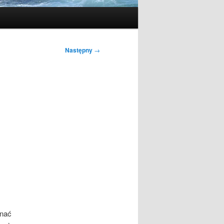
Następny
→
znać