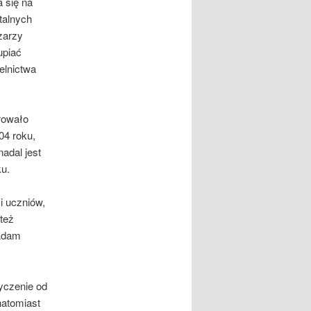
 się na
talnych
czarzy
upiać
elnictwa
rowało
04 roku,
adal jest
ku.
i uczniów,
też
 Adam
życzenie od
natomiast