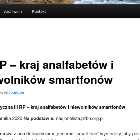
Archiwum
Kontakt
RP – kraj analfabetów i
wolników smartfonów
ny
2022-09-28
czna III RP – kraj analfabetów i niewolników smartfonów
ernika 2020
Na podstawie:
nacjonalista.pl/bn.org.pl
zmowa z przedstawicielami „generacji smartfona” wystarczy, aby po