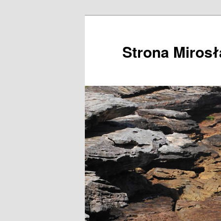
Przeskocz
do
tekstu
Strona Miros