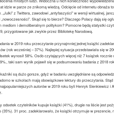
diocenia młodych ludzi. Widoczna u nich konieczność wypowiedzenia
t idzie w parze ze znikomą wiedzą. Odcięcie od internetu obnaża to
. „Julki” z Twittera, zawodowi „antyfaszyści” w wersji wirtualnej, jan
i „nowoczesności”. Skąd się to bierze? Dlaczego Polacy dają się ogł
 mediom i demoliberalnym politykom? Pomocne będą statystki czyt
19, przygotowane jak zwykle przez Bibliotekę Narodową.
dania w 2019 roku przeczytanie przynajmniej jednej książki zadekla
w (rok wcześniej – 37%). Najlepiej sytuacja przedstawiała się w 20
dsetek wynosił 58%. Osób czytających więcej niż 7 książek rocznie n
 9%., taki sam wynik pojawił się w podsumowaniu badania z 2018 ro
kaźniki są dużo gorsze, gdyż w badaniu uwzględniane są odpowiedz
wiadomo w szkołach mają obowiązkowe lektury do przeczytania. Stąd 
 najpopularniejszych autorów w 2019 roku byli Henryk Sienkiewicz i
z.
 odsetek czytelników kupuje książki (41%), drugie na liście jest po
 (35%). 31 proc. zadeklarowało, że książki otrzymuje w prezencie, 