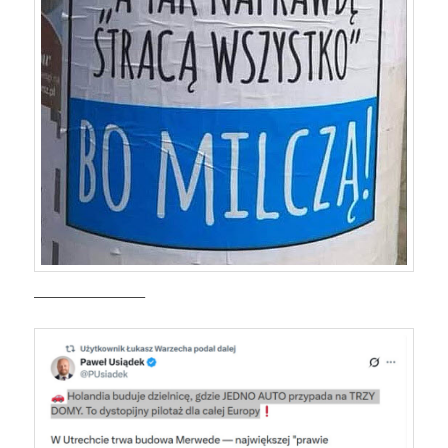
————————–