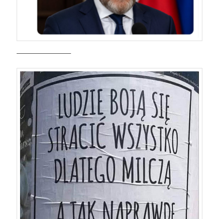
————————–