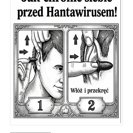
——————————–