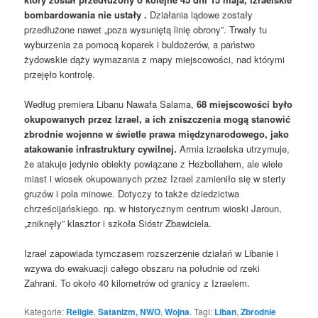
bombardowania nie ustały .
Działania lądowe zostały
przedłużone nawet „poza wysuniętą linię obrony”. Trwały tu
wyburzenia za pomocą koparek i buldożerów, a państwo
żydowskie dąży wymazania z mapy miejscowości, nad którymi
przejęło kontrolę.
Według premiera Libanu Nawafa Salama,
68 miejscowości było
okupowanych przez Izrael, a ich zniszczenia mogą stanowić
zbrodnie wojenne w świetle prawa międzynarodowego, jako
atakowanie infrastruktury cywilnej.
Armia izraelska utrzymuje,
że atakuje jedynie obiekty powiązane z Hezbollahem, ale wiele
miast i wiosek okupowanych przez Izrael zamieniło się w sterty
gruzów i pola minowe. Dotyczy to także dziedzictwa
chrześcijańskiego. np. w historycznym centrum wioski Jaroun,
„zniknęły” klasztor i szkoła Sióstr Zbawiciela.
Izrael zapowiada tymczasem rozszerzenie działań w Libanie i
wzywa do ewakuacji całego obszaru na południe od rzeki
Zahrani. To około 40 kilometrów od granicy z Izraelem.
Kategorie:
Religie
,
Satanizm, NWO
,
Wojna
. Tagi:
Liban
,
Zbrodnie