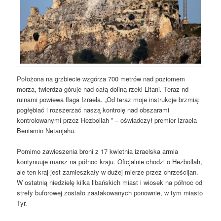
Położona na grzbiecie wzgórza 700 metrów nad poziomem
morza, twierdza góruje nad całą doliną rzeki Litani. Teraz nd
ruinami powiewa flaga Izraela. „Od teraz moje instrukcje brzmią:
pogłębiać i rozszerzać naszą kontrolę nad obszarami
kontrolowanymi przez Hezbollah ” – oświadczył premier Izraela
Beniamin Netanjahu.
Pomimo zawieszenia broni z 17 kwietnia izraelska armia
kontynuuje marsz na północ kraju. Oficjalnie chodzi o Hezbollah,
ale ten kraj jest zamieszkały w dużej mierze przez chrześcijan.
W ostatnią niedzielę kilka libańskich miast i wiosek na północ od
strefy buforowej zostało zaatakowanych ponownie, w tym miasto
Tyr.