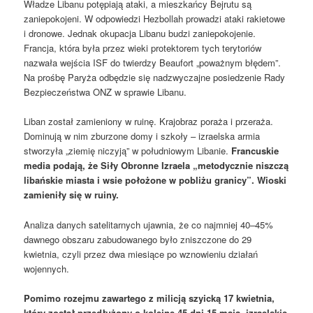
Władze Libanu potępiają ataki, a mieszkańcy Bejrutu są
zaniepokojeni. W odpowiedzi Hezbollah prowadzi ataki rakietowe
i dronowe. Jednak okupacja Libanu budzi zaniepokojenie.
Francja, która była przez wieki protektorem tych terytoriów
nazwała wejścia ISF do twierdzy Beaufort „poważnym błędem”.
Na prośbę Paryża odbędzie się nadzwyczajne posiedzenie Rady
Bezpieczeństwa ONZ w sprawie Libanu.
Liban został zamieniony w ruinę. Krajobraz poraża i przeraża.
Dominują w nim zburzone domy i szkoły – izraelska armia
stworzyła „ziemię niczyją” w południowym Libanie.
Francuskie
media podają, że Siły Obronne Izraela „metodycznie niszczą
libańskie miasta i wsie położone w pobliżu granicy”. Wioski
zamieniły się w ruiny.
Analiza danych satelitarnych ujawnia, że ​​co najmniej 40–45%
dawnego obszaru zabudowanego było zniszczone do 29
kwietnia, czyli przez dwa miesiące po wznowieniu działań
wojennych.
Pomimo rozejmu zawartego z milicją szyicką 17 kwietnia,
który został przedłużony o kolejne 45 dni 15 maja, izraelskie