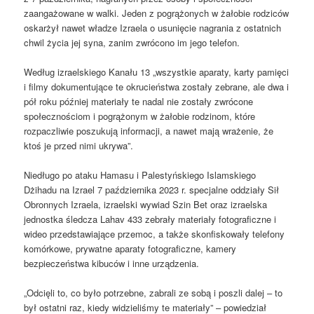
zaangażowane w walki. Jeden z pogrążonych w żałobie rodziców
oskarżył nawet władze Izraela o usunięcie nagrania z ostatnich
chwil życia jej syna, zanim zwrócono im jego telefon.
Według izraelskiego Kanału 13 „wszystkie aparaty, karty pamięci
i filmy dokumentujące te okrucieństwa zostały zebrane, ale dwa i
pół roku później materiały te nadal nie zostały zwrócone
społecznościom i pogrążonym w żałobie rodzinom, które
rozpaczliwie poszukują informacji, a nawet mają wrażenie, że
ktoś je przed nimi ukrywa”.
Niedługo po ataku Hamasu i Palestyńskiego Islamskiego
Dżihadu na Izrael 7 października 2023 r. specjalne oddziały Sił
Obronnych Izraela, izraelski wywiad Szin Bet oraz izraelska
jednostka śledcza Lahav 433 zebrały materiały fotograficzne i
wideo przedstawiające przemoc, a także skonfiskowały telefony
komórkowe, prywatne aparaty fotograficzne, kamery
bezpieczeństwa kibuców i inne urządzenia.
„Odcięli to, co było potrzebne, zabrali ze sobą i poszli dalej – to
był ostatni raz, kiedy widzieliśmy te materiały” – powiedział