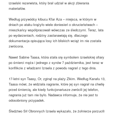
izraelski rezerwista, który brał udział w akcji zbierania
materiałów.
Według przywódcy kibucu Kfar Aza – miejsca, w którym w
dniach po ataku krążyło wiele doniesień o okrucieństwach –
mieszkańcy współpracowali wówczas ze śledczymi. Teraz, lata
po wydarzeniach, rodziny zastanawiają się, dlaczego
dokumentacja opisująca losy ich bliskich wciąż im nie została
zwrócona.
Nawet Sabine Taasa, która stała się symbolem izraelskiej ofiary
po śmierci męża i jednego z synów 7 października, jest teraz w
konflikcie z władzami Izraela z powodu nagrań z tego dnia.
17-letni syn Taasy, Or, zginął na plaży Zikim. Według Kanału 13,
Taasa mówi, że widziała nagranie, które jej syn nagrał na chwilę
przed śmiercią, ale kiedy funkcjonariusze zwrócili jej telefon,
nagrania już tam nie było. Nadawca informuje, że nie jest to
odosobniony przypadek.
Śledztwo Sił Obronnych Izraela wykazało, że żołnierze porzucili