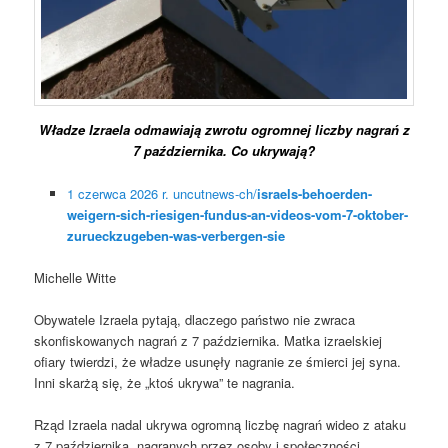
Władze Izraela odmawiają zwrotu ogromnej liczby nagrań z
7 października. Co ukrywają?
1 czerwca 2026 r.
uncutnews-ch/
israels-behoerden-
weigern-sich-riesigen-fundus-an-videos-vom-7-oktober-
zurueckzugeben-was-verbergen-sie
Michelle Witte
Obywatele Izraela pytają, dlaczego państwo nie zwraca
skonfiskowanych nagrań z 7 października. Matka izraelskiej
ofiary twierdzi, że władze usunęły nagranie ze śmierci jej syna.
Inni skarżą się, że „ktoś ukrywa” te nagrania.
Rząd Izraela nadal ukrywa ogromną liczbę nagrań wideo z ataku
z 7 października, nagranych przez osoby i społeczności