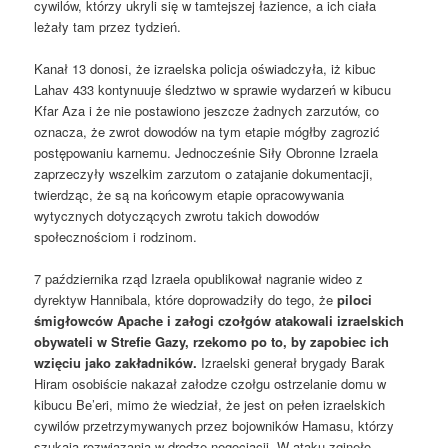
cywilów, którzy ukryli się w tamtejszej łazience, a ich ciała
leżały tam przez tydzień.
Kanał 13 donosi, że izraelska policja oświadczyła, iż kibuc
Lahav 433 kontynuuje śledztwo w sprawie wydarzeń w kibucu
Kfar Aza i że nie postawiono jeszcze żadnych zarzutów, co
oznacza, że ​​zwrot dowodów na tym etapie mógłby zagrozić
postępowaniu karnemu. Jednocześnie Siły Obronne Izraela
zaprzeczyły wszelkim zarzutom o zatajanie dokumentacji,
twierdząc, że są na końcowym etapie opracowywania
wytycznych dotyczących zwrotu takich dowodów
społecznościom i rodzinom.
7 października rząd Izraela opublikował nagranie wideo z
dyrektyw Hannibala, które doprowadziły do ​​tego, że
piloci
śmigłowców Apache i załogi czołgów atakowali izraelskich
obywateli w Strefie Gazy, rzekomo po to, by zapobiec ich
wzięciu jako zakładników.
Izraelski generał brygady Barak
Hiram osobiście nakazał załodze czołgu ostrzelanie domu w
kibucu Be’eri, mimo że wiedział, że jest on pełen izraelskich
cywilów przetrzymywanych przez bojowników Hamasu, którzy
szukają rozwiązania w drodze negocjacji. W ataku zginęło