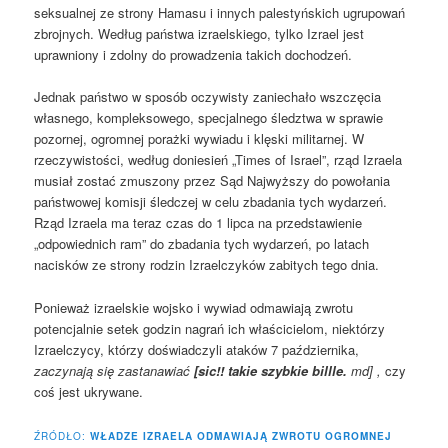
seksualnej ze strony Hamasu i innych palestyńskich ugrupowań
zbrojnych. Według państwa izraelskiego, tylko Izrael jest
uprawniony i zdolny do prowadzenia takich dochodzeń.
Jednak państwo w sposób oczywisty zaniechało wszczęcia
własnego, kompleksowego, specjalnego śledztwa w sprawie
pozornej, ogromnej porażki wywiadu i klęski militarnej. W
rzeczywistości, według doniesień „Times of Israel”, rząd Izraela
musiał zostać zmuszony przez Sąd Najwyższy do powołania
państwowej komisji śledczej w celu zbadania tych wydarzeń.
Rząd Izraela ma teraz czas do 1 lipca na przedstawienie
„odpowiednich ram” do zbadania tych wydarzeń, po latach
nacisków ze strony rodzin Izraelczyków zabitych tego dnia.
Ponieważ izraelskie wojsko i wywiad odmawiają zwrotu
potencjalnie setek godzin nagrań ich właścicielom, niektórzy
Izraelczycy, którzy doświadczyli ataków 7 października,
zaczynają się zastanawiać
[sic!! takie szybkie billle.
md] ,
czy
coś jest ukrywane.
ŹRÓDŁO:
WŁADZE IZRAELA ODMAWIAJĄ ZWROTU OGROMNEJ