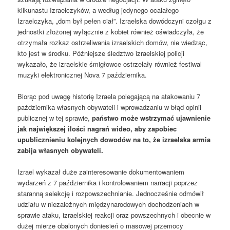
kilkunastu Izraelczyków, a według jedynego ocalałego
Izraelczyka, „dom był pełen ciał”. Izraelska dowódczyni czołgu z
jednostki złożonej wyłącznie z kobiet również oświadczyła, że ​​
otrzymała rozkaz ostrzeliwania izraelskich domów, nie wiedząc,
kto jest w środku. Późniejsze śledztwo izraelskiej policji
wykazało, że izraelskie śmigłowce ostrzelały również festiwal
muzyki elektronicznej Nova 7 października.
Biorąc pod uwagę historię Izraela polegającą na atakowaniu 7
października własnych obywateli i wprowadzaniu w błąd opinii
publicznej w tej sprawie,
państwo może wstrzymać ujawnienie
jak największej ilości nagrań wideo, aby zapobiec
upublicznieniu kolejnych dowodów na to, że izraelska armia
zabija własnych obywateli.
Izrael wykazał duże zainteresowanie dokumentowaniem
wydarzeń z 7 października i kontrolowaniem narracji poprzez
staranną selekcję i rozpowszechnianie. Jednocześnie odmówił
udziału w niezależnych międzynarodowych dochodzeniach w
sprawie ataku, izraelskiej reakcji oraz powszechnych i obecnie w
dużej mierze obalonych doniesień o masowej przemocy