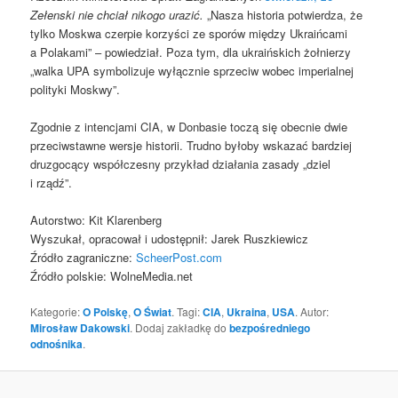
Zełenski nie chciał nikogo urazić.
„Nasza historia potwierdza, że ​​
tylko Moskwa czerpie korzyści ze sporów między Ukraińcami
a Polakami” – powiedział. Poza tym, dla ukraińskich żołnierzy
„walka UPA symbolizuje wyłącznie sprzeciw wobec imperialnej
polityki Moskwy”.
Zgodnie z intencjami CIA, w Donbasie toczą się obecnie dwie
przeciwstawne wersje historii. Trudno byłoby wskazać bardziej
druzgocący współczesny przykład działania zasady „dziel
i rządź”.
Autorstwo: Kit Klarenberg
Wyszukał, opracował i udostępnił: Jarek Ruszkiewicz
Źródło zagraniczne:
ScheerPost.com
Źródło polskie: WolneMedia.net
Kategorie:
O Polskę
,
O Świat
. Tagi:
CIA
,
Ukraina
,
USA
. Autor:
Mirosław Dakowski
. Dodaj zakładkę do
bezpośredniego
odnośnika
.