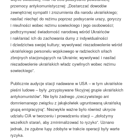
przemocy antykomunistycznej: „Dostarczać dowodów
zewnętrznej sympatii i zrozumienia dla narodu ukraińskiego;
nasilać niechęć do reżimu poprzez podsycanie urazy, goryczy
i nieufności wobec reżimu sowieckiego i jego osobowości;
podtrzymywać świadomość narodową wśród Ukraińców
i nakłaniać ich do zachowania dumy z indywidualności
i dziedzictwa swojej kultury; wywoływać niezadowolenie wśród
ukraińskiego personelu wojskowego w radzieckich siłach
zbrojnych stacjonujących na Ukrainie; wywoływać i nasilać
niezadowolenie ukraińskich władz cywilnych wobec reżimu
sowieckiego”.
Publicznie audycje stacji nadawane w USA – w tym ukraińskie
pieśni ludowe – były „przypisywane fikcyjnej grupie ukraińskich
antykomunistów”. Nie było żadnego „rzeczywistego ani
domniemanego związku z jakąkolwiek ugruntowaną ukraińską
grupą emigracyjną”. Niezwykle ważne było również ukrycie
udziału CIA w tworzeniu i prowadzeniu stacji – „dołożymy
wszelkich starań, aby zminimalizować to ryzyko”. Uznano
jednak, że zgubne łupy zdobyte w trakcie operacji były warte
ryzyka.