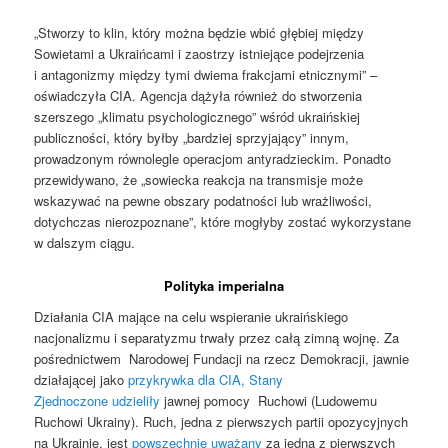
„Stworzy to klin, który można będzie wbić głębiej między
Sowietami a Ukraińcami i zaostrzy istniejące podejrzenia
i antagonizmy między tymi dwiema frakcjami etnicznymi” –
oświadczyła CIA. Agencja dążyła również do stworzenia
szerszego „klimatu psychologicznego” wśród ukraińskiej
publiczności, który byłby „bardziej sprzyjający” innym,
prowadzonym równolegle operacjom antyradzieckim. Ponadto
przewidywano, że „sowiecka reakcja na transmisje może
wskazywać na pewne obszary podatności lub wrażliwości,
dotychczas nierozpoznane”, które mogłyby zostać wykorzystane
w dalszym ciągu.
Polityka imperialna
Działania CIA mające na celu wspieranie ukraińskiego
nacjonalizmu i separatyzmu trwały przez całą zimną wojnę. Za
pośrednictwem Narodowej Fundacji na rzecz Demokracji, jawnie
działającej jako
przykrywka dla CIA, Stany
Zjednoczone
udzieliły
jawnej pomocy Ruchowi (Ludowemu
Ruchowi Ukrainy). Ruch, jedna z pierwszych partii opozycyjnych
na Ukrainie, jest
powszechnie uważany
za jedną z pierwszych