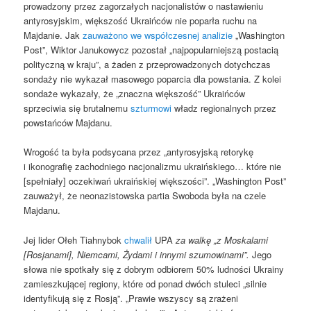
prowadzony przez zagorzałych nacjonalistów o nastawieniu
antyrosyjskim, większość Ukraińców nie poparła ruchu na
Majdanie. Jak
zauważono we współczesnej analizie
„Washington
Post”, Wiktor Janukowycz pozostał „najpopularniejszą postacią
polityczną w kraju”, a żaden z przeprowadzonych dotychczas
sondaży nie wykazał masowego poparcia dla powstania. Z kolei
sondaże wykazały, że „znaczna większość” Ukraińców
sprzeciwia się brutalnemu
szturmowi
władz regionalnych przez
powstańców Majdanu.
Wrogość ta była podsycana przez „antyrosyjską retorykę
i ikonografię zachodniego nacjonalizmu ukraińskiego… które nie
[spełniały] oczekiwań ukraińskiej większości”. „Washington Post”
zauważył, że neonazistowska partia Swoboda była na czele
Majdanu.
Jej lider Ołeh Tiahnybok
chwalił
UPA
za walkę „z Moskalami
[Rosjanami], Niemcami, Żydami i innymi szumowinami”.
Jego
słowa nie spotkały się z dobrym odbiorem 50% ludności Ukrainy
zamieszkującej regiony, które od ponad dwóch stuleci „silnie
identyfikują się z Rosją”. „Prawie wszyscy są zrażeni