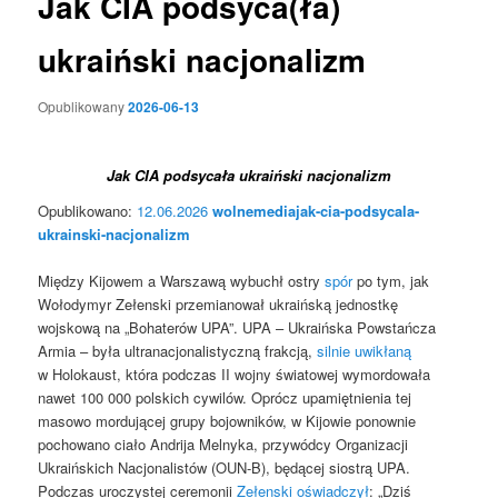
Jak CIA podsyca(ła)
ukraiński nacjonalizm
Opublikowany
2026-06-13
Jak CIA podsycała ukraiński nacjonalizm
Opublikowano:
12.06.2026
wolnemediajak-cia-podsycala-
ukrainski-nacjonalizm
Między Kijowem a Warszawą wybuchł ostry
spór
po tym, jak
Wołodymyr Zełenski przemianował ukraińską jednostkę
wojskową na „Bohaterów UPA”. UPA – Ukraińska Powstańcza
Armia – była ultranacjonalistyczną frakcją,
silnie uwikłaną
w Holokaust, która podczas II wojny światowej wymordowała
nawet 100 000 polskich cywilów. Oprócz upamiętnienia tej
masowo mordującej grupy bojowników, w Kijowie ponownie
pochowano ciało Andrija Melnyka, przywódcy Organizacji
Ukraińskich Nacjonalistów (OUN-B), będącej siostrą UPA.
Podczas uroczystej ceremonii
Zełenski oświadczył
: „Dziś