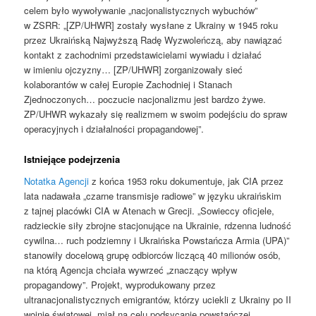
celem było wywoływanie „nacjonalistycznych wybuchów”
w ZSRR: „[ZP/UHWR] zostały wysłane z Ukrainy w 1945 roku
przez Ukraińską Najwyższą Radę Wyzwoleńczą, aby nawiązać
kontakt z zachodnimi przedstawicielami wywiadu i działać
w imieniu ojczyzny… [ZP/UHWR] zorganizowały sieć
kolaborantów w całej Europie Zachodniej i Stanach
Zjednoczonych… poczucie nacjonalizmu jest bardzo żywe.
ZP/UHWR wykazały się realizmem w swoim podejściu do spraw
operacyjnych i działalności propagandowej”.
Istniejące podejrzenia
Notatka Agencji
z końca 1953 roku dokumentuje, jak CIA przez
lata nadawała „czarne transmisje radiowe” w języku ukraińskim
z tajnej placówki CIA w Atenach w Grecji. „Sowieccy oficjele,
radzieckie siły zbrojne stacjonujące na Ukrainie, rdzenna ludność
cywilna… ruch podziemny i Ukraińska Powstańcza Armia (UPA)”
stanowiły docelową grupę odbiorców liczącą 40 milionów osób,
na którą Agencja chciała wywrzeć „znaczący wpływ
propagandowy”. Projekt, wyprodukowany przez
ultranacjonalistycznych emigrantów, którzy uciekli z Ukrainy po II
wojnie światowej, miał na celu podsycanie powstańczej