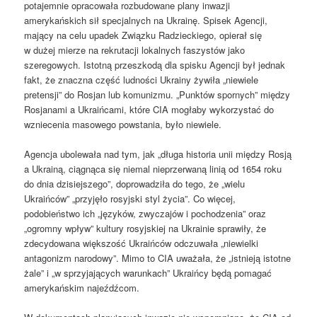
potajemnie opracowała rozbudowane plany inwazji
amerykańskich sił specjalnych na Ukrainę. Spisek Agencji,
mający na celu upadek Związku Radzieckiego, opierał się
w dużej mierze na rekrutacji lokalnych faszystów jako
szeregowych. Istotną przeszkodą dla spisku Agencji był jednak
fakt, że znaczna część ludności Ukrainy żywiła „niewiele
pretensji” do Rosjan lub komunizmu. „Punktów spornych” między
Rosjanami a Ukraińcami, które CIA mogłaby wykorzystać do
wzniecenia masowego powstania, było niewiele.
Agencja ubolewała nad tym, jak „długa historia unii między Rosją
a Ukrainą, ciągnąca się niemal nieprzerwaną linią od 1654 roku
do dnia dzisiejszego”, doprowadziła do tego, że „wielu
Ukraińców” „przyjęło rosyjski styl życia”. Co więcej,
podobieństwo ich „języków, zwyczajów i pochodzenia” oraz
„ogromny wpływ” kultury rosyjskiej na Ukrainie sprawiły, że
zdecydowana większość Ukraińców odczuwała „niewielki
antagonizm narodowy”. Mimo to CIA uważała, że ​​„istnieją istotne
żale” i „w sprzyjających warunkach” Ukraińcy będą pomagać
amerykańskim najeźdźcom.