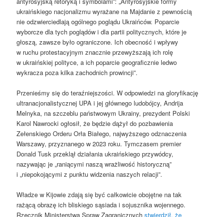
antyrosyjską retoryką i symbolami”: „Antyrosyjskie formy
ukraińskiego nacjonalizmu wyrażane na Majdanie z pewnością
nie odzwierciedlają ogólnego poglądu Ukraińców. Poparcie
wyborcze dla tych poglądów i dla partii politycznych, które je
głoszą, zawsze było ograniczone. Ich obecność i wpływy
w ruchu protestacyjnym znacznie przewyższają ich rolę
w ukraińskiej polityce, a ich poparcie geograficznie ledwo
wykracza poza kilka zachodnich prowincji”.
Przenieśmy się do teraźniejszości. W odpowiedzi na gloryfikację
ultranacjonalistycznej UPA i jej głównego ludobójcy, Andrija
Melnyka, na szczeblu państwowym Ukrainy, prezydent Polski
Karol Nawrocki ogłosił, że będzie dążył do pozbawienia
Zełenskiego Orderu Orła Białego, najwyższego odznaczenia
Warszawy, przyznanego w 2023 roku. Tymczasem premier
Donald Tusk przeklął działania ukraińskiego przywódcy,
nazywając je „raniącymi naszą wrażliwość historyczną”
i „niepokojącymi z punktu widzenia naszych relacji”.
Władze w Kijowie zdają się być całkowicie obojętne na tak
rażącą obrazę ich bliskiego sąsiada i sojusznika wojennego.
Rzecznik Ministerstwa Spraw Zagranicznych
stwierdził, że