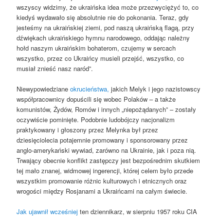
wszyscy widzimy, że ukraińska idea może przezwyciężyć to, co
kiedyś wydawało się absolutnie nie do pokonania. Teraz, gdy
jesteśmy na ukraińskiej ziemi, pod naszą ukraińską flagą, przy
dźwiękach ukraińskiego hymnu narodowego, oddając należny
hołd naszym ukraińskim bohaterom, czujemy w sercach
wszystko, przez co Ukraińcy musieli przejść, wszystko, co
musiał znieść nasz naród”.
Niewypowiedziane
okrucieństwa,
jakich Melyk i jego nazistowscy
współpracownicy dopuścili się wobec Polaków – a także
komunistów, Żydów, Romów i innych „niepożądanych” – zostały
oczywiście pominięte. Podobnie ludobójczy nacjonalizm
praktykowany i głoszony przez Melynka był przez
dziesięciolecia potajemnie promowany i sponsorowany przez
anglo-amerykański wywiad, zarówno na Ukrainie, jak i poza nią.
Trwający obecnie konflikt zastępczy jest bezpośrednim skutkiem
tej mało znanej, widmowej ingerencji, której celem było przede
wszystkim promowanie różnic kulturowych i etnicznych oraz
wrogości między Rosjanami a Ukraińcami na całym świecie.
Jak ujawnił wcześniej
ten dziennikarz, w sierpniu 1957 roku CIA