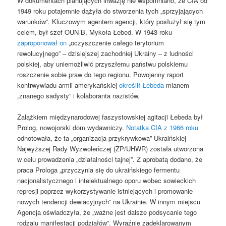
W dokumentach planujących inwazję nie wspomniano, że CIA od
1949 roku potajemnie dążyła do stworzenia tych „sprzyjających
warunków”. Kluczowym agentem agencji, który posłużył się tym
celem, był szef OUN-B, Mykoła Łebed. W 1943 roku
zaproponował on
„oczyszczenie całego terytorium
rewolucyjnego” – dzisiejszej zachodniej Ukrainy – z ludności
polskiej, aby uniemożliwić przyszłemu państwu polskiemu
roszczenie sobie praw do tego regionu. Powojenny raport
kontrwywiadu armii amerykańskiej
określił Łebeda
mianem
„znanego sadysty” i kolaboranta nazistów.
Zalążkiem międzynarodowej faszystowskiej agitacji Łebeda był
Prolog, nowojorski dom wydawniczy.
Notatka CIA z 1966 roku
odnotowała, że ​​ta „organizacja przykrywkowa” Ukraińskiej
Najwyższej Rady Wyzwoleńczej (ZP/UHWR) została utworzona
w celu prowadzenia „działalności tajnej”. Z aprobatą dodano, że
praca Prologa „przyczynia się do ukraińskiego fermentu
nacjonalistycznego i intelektualnego oporu wobec sowieckich
represji poprzez wykorzystywanie istniejących i promowanie
nowych tendencji dewiacyjnych” na Ukrainie. W innym miejscu
Agencja oświadczyła, że ​​„ważne jest dalsze podsycanie tego
rodzaju manifestacji podziałów”. Wyraźnie zadeklarowanym