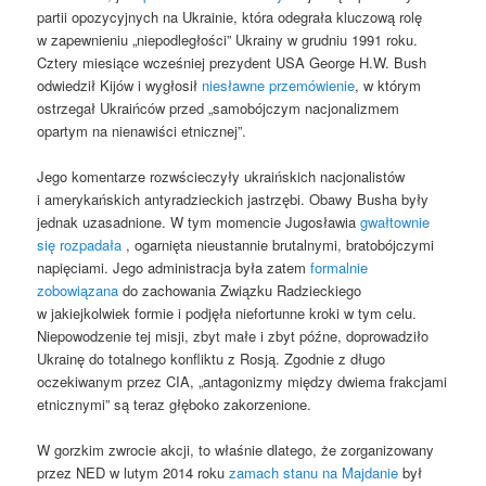
partii opozycyjnych na Ukrainie, która odegrała kluczową rolę
w zapewnieniu „niepodległości” Ukrainy w grudniu 1991 roku.
Cztery miesiące wcześniej prezydent USA George H.W. Bush
odwiedził Kijów i wygłosił
niesławne przemówienie
, w którym
ostrzegał Ukraińców przed „samobójczym nacjonalizmem
opartym na nienawiści etnicznej”.
Jego komentarze rozwścieczyły ukraińskich nacjonalistów
i amerykańskich antyradzieckich jastrzębi. Obawy Busha były
jednak uzasadnione. W tym momencie Jugosławia
gwałtownie
się rozpadała
, ogarnięta nieustannie brutalnymi, bratobójczymi
napięciami. Jego administracja była zatem
formalnie
zobowiązana
do zachowania Związku Radzieckiego
w jakiejkolwiek formie i podjęła niefortunne kroki w tym celu.
Niepowodzenie tej misji, zbyt małe i zbyt późne, doprowadziło
Ukrainę do totalnego konfliktu z Rosją. Zgodnie z długo
oczekiwanym przez CIA, „antagonizmy między dwiema frakcjami
etnicznymi” są teraz głęboko zakorzenione.
W gorzkim zwrocie akcji, to właśnie dlatego, że zorganizowany
przez NED w lutym 2014 roku
zamach stanu na Majdanie
był