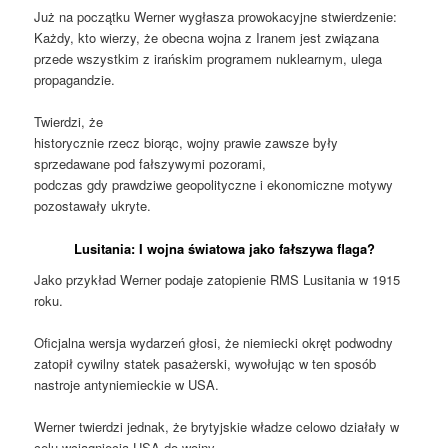
Już na początku Werner wygłasza prowokacyjne stwierdzenie:
Każdy, kto wierzy, że obecna wojna z Iranem jest związana
przede wszystkim z irańskim programem nuklearnym, ulega
propagandzie.
Twierdzi, że
historycznie rzecz biorąc, wojny prawie zawsze były
sprzedawane pod fałszywymi pozorami,
podczas gdy prawdziwe geopolityczne i ekonomiczne motywy
pozostawały ukryte.
Lusitania: I wojna światowa jako fałszywa flaga?
Jako przykład Werner podaje zatopienie RMS Lusitania w 1915
roku.
Oficjalna wersja wydarzeń głosi, że niemiecki okręt podwodny
zatopił cywilny statek pasażerski, wywołując w ten sposób
nastroje antyniemieckie w USA.
Werner twierdzi jednak, że brytyjskie władze celowo działały w
celu wciągnięcia USA do wojny.