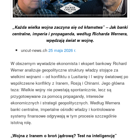
„Każda wielka wojna zaczyna się od kłamstwa” – Jak banki
centralne, imperia i propaganda, według Richarda Wernera,
wpędzają świat w wojnę.
uncut-news.ch
25 maja 2026 r.
W obszernym wywiadzie ekonomista i ekspert bankowy Richard
Werner analizuje geopolityczne struktury władzy stojące za
wielkimi wojnami – od konfliktu o Lusitanię i I wojny światowej po
współczesne konflikty z Iranem, Rosją i Chinami. Jego główna
teza: Wielkie wojny nie powstają spontanicznie, lecz są
przygotowywane za pomocą propagandy, interesów
ekonomicznych i strategii geopolitycznych. Według Wernera
banki centralne, imperialne ośrodki władzy i kontrolowane
systemy finansowe odgrywają w tym procesie szczególnie
istotną rolę.
„Wojna z Iranem o broń jądrową? Test na inteligencję”