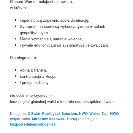
Richard Werner maluje obraz świata,
w którym:
imperia chcą zapewnić sobie dominację,
Systemy finansowe są wykorzystywane w celach
geopolitycznych.
Media wzmacniają narracje wojenne,
i rywale ekonomiczni są systematycznie zwalczani.
Dla niego są to:
wojna z Iranem,
konfrontacja z Rosją,
i presja na Chiny
nie oddzielne kryzysy —
lecz części globalnej walki o kontrolę nad porządkiem świata.
Kategorie:
O Świat
,
Publicyści
,
Satanizm, NWO
,
Wojna
. Tagi:
NWO
,
wojna
. Autor:
Mirosław Dakowski
. Dodaj zakładkę do
bezpośredniego odnośnika
.