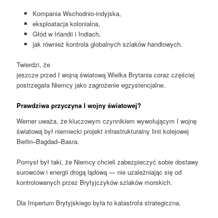
Kompania Wschodnio-indyjska,
eksploatacja kolonialna,
Głód w Irlandii i Indiach,
jak również kontrola globalnych szlaków handlowych.
Twierdzi, że
jeszcze przed I wojną światową Wielka Brytania coraz częściej
postrzegała Niemcy jako zagrożenie egzystencjalne.
Prawdziwa przyczyna I wojny światowej?
Werner uważa, że ​​kluczowym czynnikiem wywołującym I wojnę
światową był niemiecki projekt infrastrukturalny linii kolejowej
Berlin–Bagdad–Basra.
Pomysł był taki, że Niemcy chcieli zabezpieczyć sobie dostawy
surowców i energii drogą lądową — nie uzależniając się od
kontrolowanych przez Brytyjczyków szlaków morskich.
Dla Imperium Brytyjskiego była to katastrofa strategiczna.