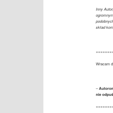
Inny Autor
ogromnym
podobnych 
skład kom
=======
Wracam do
–
Autorom
nie odpuś
=======