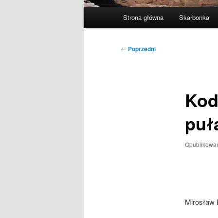
Główne
Strona główna
Skarbonka
menu
Nawigacja
←
Poprzedni
wpisu
Kod
puł
Opublikowa
Mirosław 