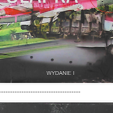
====================================