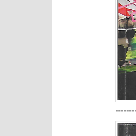
=======