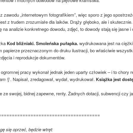
mentów i mocnych dowodów na piętrowe kłamstwa.
 z zawodu „internetowym fotografikiem”, więc sporo z jego spostrzeż
st z trudem zrozumiałe dla laików. Drąży głęboko, ale i skutecznie.
ę na analizie konkretnego dowodu, zdjęć, to dowody stają się jasne i
ążka
Kod bliźniaki. Smoleńska pułapka.
wydrukowana jest na ciężk
m papierze przeznaczonym do druku ilustracji, bo właściwie wszystk
zdjęcia i reprodukcje dokumentów.
 ogromnej pracy wykonał jednak jeden uparty człowiek – i to chory r
m !] .
Napisał, zredagował, wydał, wydrukował.
Książka jest dost
ie ze swojej, bidnej zapewne, renty. Żadnych dotacji, subwencji czy ja
======================================
ogę się oprzeć, będzie wtręt: