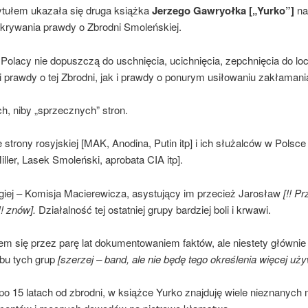
ytułem ukazała się druga książka
Jerzego Gawryołka [„Yurko”]
na
ukrywania prawdy o Zbrodni Smoleńskiej.
Polacy nie dopuszczą do uschnięcia, ucichnięcia, zepchnięcia do l
 prawdy o tej Zbrodni, jak i prawdy o ponurym usiłowaniu zakłamani
ch, niby „sprzecznych” stron.
e strony rosyjskiej [MAK, Anodina, Putin itp] i ich służalców w Polsce
iller, Lasek Smoleński, aprobata CIA itp].
ugiej – Komisja Macierewicza, asystujący im przecież Jarosław
[!! P
!!
z
nów].
Działalność tej ostatniej grupy bardziej boli i krwawi.
m się przez parę lat dokumentowaniem faktów, ale niestety głównie
bu tych grup
[szerzej – band, ale nie będę tego określenia więcej uży
 po 15 latach od zbrodni, w książce Yurko znajduję wiele nieznanych 