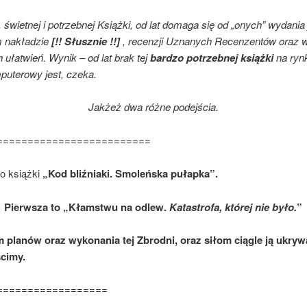
, świetnej i potrzebnej Książki, od lat domaga się od „onych” wydania 
 nakładzie
[!! Słusznie !!]
, recenzji Uznanych Recenzentów oraz 
ułatwień. Wynik – od lat brak tej
bardzo potrzebnej książki
na ryn
puterowy jest, czeka.
Jakżeż dwa różne podejścia.
=========================
 książki
„Kod bliźniaki. Smoleńska pułapka”.
Pierwsza to „Kłamstwu na odlew.
Katastrofa, której nie było.
”
 planów oraz wykonania tej Zbrodni, oraz siłom ciągle ją ukry
cimy.
==================