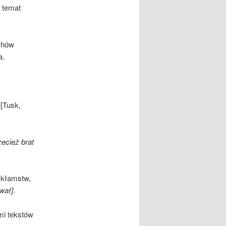
 temat
ochów
a.
 [Tusk,
rzecież brat
 kłamstw,
wał].
mi tekstów