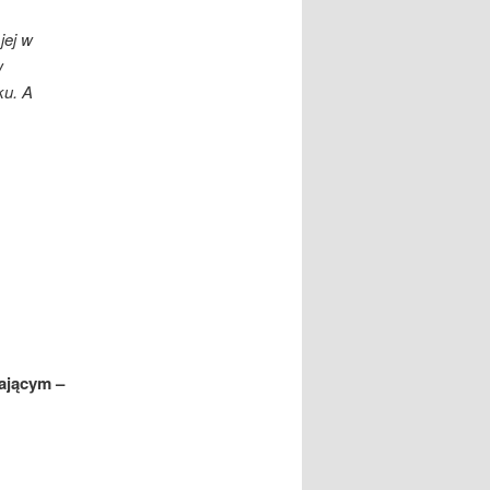
jej w
w
ku. A
wającym –