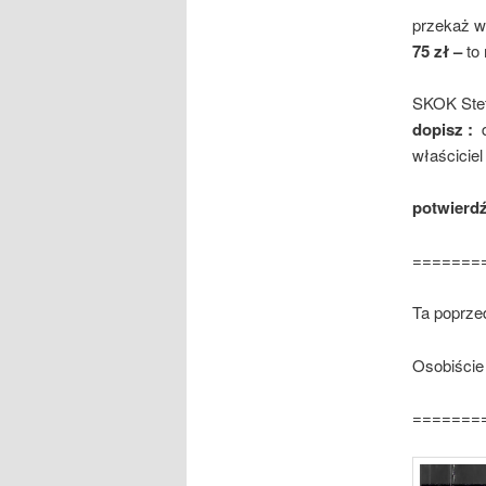
przekaż w
75 zł –
to
SKOK Stef
dopisz :
d
właścicie
potwierd
=======
Ta poprze
Osobiście
=======