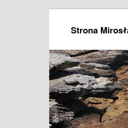
Przeskocz
do
tekstu
Strona Miros