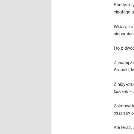
Pod tym t
ciągłego 
Widać, że 
niepamięci
I to z dwó
Z jednej z
Arabski, M
Z niby-dr
bliźniak – 
Zajmowałe
oszustw o
Ale teraz,