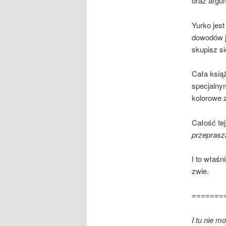
oraz argu
Yurko jest
dowodów je
skupisz si
Cała ksi
specjalny
kolorowe 
Całość tej
przeprasza
I to właśn
zwie.
=======
I tu nie m