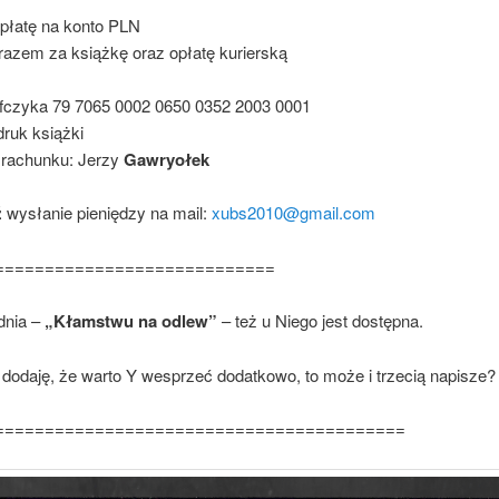
płatę na konto PLN
 razem za książkę oraz opłatę kurierską
czyka 79 7065 0002 0650 0352 2003 0001
ruk książki
l rachunku: Jerzy
Gawryołek
ź
wysłanie pieniędzy na mail:
xubs2010@gmail.com
============================
dnia –
„Kłamstwu na odlew”
– też u Niego jest dostępna.
 dodaję, że warto Y wesprzeć dodatkowo, to może i trzecią napisze
=========================================