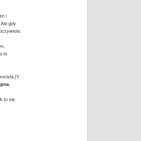
eń i
 Ale gdy
 oczywiste.
im,
o to
encista
[Y,
ępna.
k to się