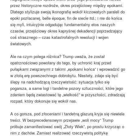
przez historyczne rozdroże, okres przejściowy między epokami.
Dlatego stylizuje swoją ikonografię wokół kiczowatych paraleli do
epoki pozłacanej, belle époque, fin de siecle itd.; i nie do końca
się myli, intuicyjnie odgadując fundamentalny etos naszych
czasów, przejściowy okres kapryśnej dekadencji poprzedzający
coś strasznego – czas katastrofalnych rewolucji i wojen
światowych.
Ale na czym polega różnica? Trump uważa, że ​​został
opatrznościowo powołany do tego, by uchronić kraj przed
pułapkami związanymi z takimi „epokami końca” i wprowadzić go
w złotą erę powszechnego dobrobytu. Niestety, zdaje się być
ślepy na nadchodzącą rzeczywistość: sytuacja tylko się
pogarsza, a same logi i tandetne pozory sztuczności, które jego
zdaniem będą zwiastować tę „wielkość” w przyszłości, zdradzają
rozpad, który dokonuje się wokół nas.
A co gorsza, pod złoceniami i tandetną glazurą kryje się niewiele
treści. W bezprecedensowym przejawie „woli mocy” Trump
próbuje zamanifestować swój „Złoty Wiek”, po prostu krzycząc o
nim z dachów. Zamiast realizować rzeczywistą politykę