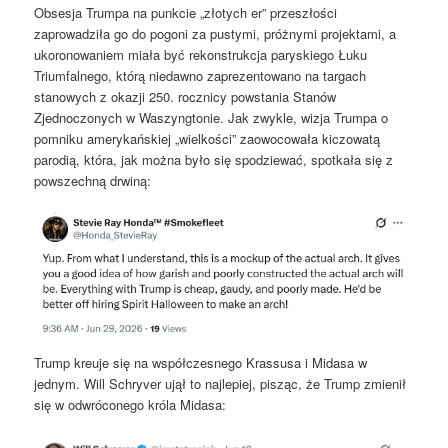
Obsesja Trumpa na punkcie „złotych er” przeszłości
zaprowadziła go do pogoni za pustymi, próżnymi projektami, a
ukoronowaniem miała być rekonstrukcja paryskiego Łuku
Triumfalnego, którą niedawno zaprezentowano na targach
stanowych z okazji 250. rocznicy powstania Stanów
Zjednoczonych w Waszyngtonie. Jak zwykle, wizja Trumpa o
pomniku amerykańskiej „wielkości” zaowocowała kiczowatą
parodią, która, jak można było się spodziewać, spotkała się z
powszechną drwiną:
Trump kreuje się na współczesnego Krassusa i Midasa w
jednym. Will Schryver ujął to najlepiej, pisząc, że Trump zmienił
się w odwróconego króla Midasa: