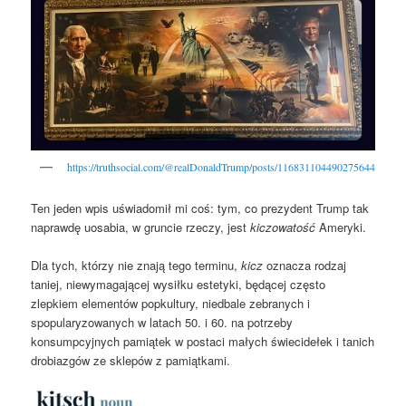
https://truthsocial.com/@realDonaldTrump/posts/116831104490275644
Ten jeden wpis uświadomił mi coś: tym, co prezydent Trump tak
naprawdę uosabia, w gruncie rzeczy, jest
kiczowatość
Ameryki.
Dla tych, którzy nie znają tego terminu,
kicz
oznacza rodzaj
taniej, niewymagającej wysiłku estetyki, będącej często
zlepkiem elementów popkultury, niedbale zebranych i
spopularyzowanych w latach 50. i 60. na potrzeby
konsumpcyjnych pamiątek w postaci małych świecidełek i tanich
drobiazgów ze sklepów z pamiątkami.