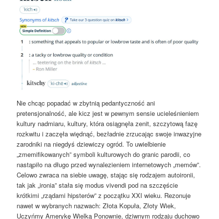
Nie chcąc popadać w zbytnią pedantyczność ani
pretensjonalność, ale kicz jest w pewnym sensie ucieleśnieniem
kultury nadmiaru, kultury, która osiągnęła zenit, szczytową fazę
rozkwitu i zaczęła więdnąć, bezładnie zrzucając swoje inwazyjne
zarodniki na niegdyś dziewiczy ogród. To uwielbienie
„zmemifikowanych” symboli kulturowych do granic parodii, co
nastąpiło na długo przed wynalezieniem internetowych „memów”.
Celowo zwraca na siebie uwagę, stając się rodzajem autoironii,
tak jak „ironia” stała się modus vivendi pod na szczęście
krótkimi „rządami hipsterów” z początku XXI wieku. Rezonuje
nawet w wybranych nazwach: Złota Kopuła, Złoty Wiek,
Uczyńmy Amerykę Wielką Ponownie, dziwnym rodzaju duchowo