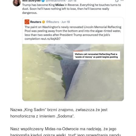
Nazwa „King Sadim” brzmi znajomo, zwłaszcza że jest
homofoniczna z imieniem „Sodoma”.
Nasz współczesny Midas-na-Odwrocie ma nadzieję, że jego
hagiografia kiedyś opisze wielki „trud” jego prowadzenia narodu