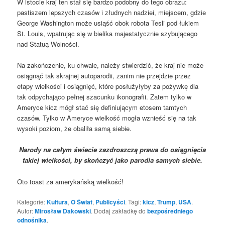
W istocie kraj ten stał się bardzo podobny do tego obrazu:
pastiszem lepszych czasów i złudnych nadziei, miejscem, gdzie
George Washington może usiąść obok robota Tesli pod łukiem
St. Louis, wpatrując się w bielika majestatycznie szybującego
nad Statuą Wolności.
Na zakończenie, ku chwale, należy stwierdzić, że kraj nie może
osiągnąć tak skrajnej autoparodii, zanim nie przejdzie przez
etapy wielkości i osiągnięć, które posłużyłyby za pożywkę dla
tak odpychająco pełnej szacunku ikonografii. Zatem tylko w
Ameryce kicz mógł stać się definiującym etosem tamtych
czasów. Tylko w Ameryce wielkość mogła wznieść się na tak
wysoki poziom, że obaliła samą siebie.
Narody na całym świecie zazdroszczą prawa do osiągnięcia
takiej wielkości, by skończyć jako parodia samych siebie.
Oto toast za amerykańską wielkość!
Kategorie:
Kultura
,
O Świat
,
Publicyści
. Tagi:
kicz
,
Trump
,
USA
.
Autor:
Mirosław Dakowski
. Dodaj zakładkę do
bezpośredniego
odnośnika
.