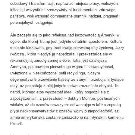
odbudowy i transformacji, naprawiać miejsca pracy, walczyć z
inflacją i wszystkimi rzeczywistymi fundamentami zdrowego
państwa, woli wznosić domniemane pomniki nadziei, pragnień i
potencjalnych osiągnięć.
Ale zaczęło się to jako refleksja nad kiczowatością Ameryki w
ogóle, dla której Trump jest jedynie ostatnim apostołem. Kultura
staje się kiczowata, gdy traci swoją pierwotną siłę życiową,
iskrę
twórczą
, która niegdyś ją napędzała, i przekształca się w
rekurencyjną parodię samej siebie. Taka jest dzisiejsza
Ameryka, pozbawiona pierwotnego wigoru i innowacyjności,
uwięziona w nieskończonej pętli recyklingu, niczym
degeneratywne przewijanie kasety ze starymi przebojami tysiące
razy, aż pozostają z niej jedynie ledwo zrozumiałe chrypki. To
naród, którego etos wyczerpał idee i który pogodził się z
zapożyczeniami z przeszłości – doktryn Monroe, pozłacanych
wieków, aż do czasów nowszych: odtwarzając w kółko zepsutą
płytę neokonserwatystów z czasów wojny o niepodległość, aż
armia amerykańska zostanie zmiażdżona na młyńskim kamieniu
historii.