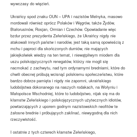
wywczasy do więzień.
Ukraińcy spod znaku OUN – UPA i nazistów Melnyka, masowo
mordowali również oprócz Polaków i Węgrów, także Żydów,
Białorusinów, Rosjan, Ormian i Czechów. Opowiadanie więc
bzdur przez prezydenta Zełeńskiego, że Ukraińcy nigdy nie
atakowali innych państw i narodów, jest taką samą opowieścią z
mchu i paproci dla skończonych durniów, nie mających
jakiejkolwiek wiedzy na ten temat, i niewątpliwym miodem dla
uszu polskojęzycznych renegatów, którzy nie mogli się
nacmokać z zachwytu, nad tym ordynarnymi bredniami, które do
chwili obecnej próbują wcisnąć polskiemu społeczeństwu, które
bardzo dobrze pamięta i nigdy nie zapomni, ukraińskiego
ludobójstwa dokonanego na naszych rodakach, na Wołyniu i
Małopolsce Wschodniej, które to ludobójstwo, nijak się ma do
kłamstw Zełeńskiego i polskojęzycznych użytecznych idiotów,
powtarzających z uporem godnym nazistowskich neofitów te
żałosne brednie i próbujących zaklinać, niewygodną dla nich
rzeczywistość.
I ostatnie z tych czterech kłamstw Zełeńskiego,