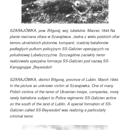
SZARAJÓWKA, pow. Biłgoraj, woj. lubelskie. Marzec 1944 Na
planie nieznana ofiara w Szarajówce. Jedna z wielu polskich ofiar
terroru ukraińskich plutonów, kompanii, rzadziej batalionów
podległych pułkom policyjnym SS-Galizien operujących na
południowej Lubelszczyźnie. Szczególnie zaciekły terror
realizowała specjalna formacja SS-Galizien pod nazwą SS-
Kampgruppe „Beyersdorf.
SZARAJÓWKA, district Biłgoraj, province of Lublin. March 1944.
In the picture an unknown victim at Szarajowka. One of many
Polish victims of the terror of Ukrainian troops, companies, morę
rarely battalions subject to Police regiments SS-Galizien active
on the south of the land of Lublin. A special formation of SS-
Galizien called SS-Beyersdorf was realizing a particularly
criminal terror.