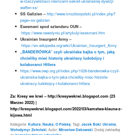
w-rzeczywistosci-niemcami-sekret-ukrainskiej-dywizji-
waffen-ss/
SS Galizien –
http://www.ivrozbiorpolski.pl/index.php?
page=ss-galizien
Esesmani spod sztandaru OUN –
https://www.nawolyniu.pl/artykuly/esesmani.htm
Ukrainian Insurgent Army –
https://en.wikipedia.org/wiki/Ukrainian_Insurgent_Army
„BANDERÓWKA” czyli ukraińska bajka o tym, jaką
chcieliby mieć historię ukraińscy ludobójcy i
kolaboranci Hitlera
https://www.owp.org.pl/index.php/1026-banderowka-czyli-
ukrainska-bajka-o-tym-jaka-chcieliby-miec-historie-
ukrainscy-ludobojcy-i-kolaboranci-hitlera
Za: Kresy we krwi – http://kresywekrwi.blogspot.com (23
Marzec 2022) |
http://kresywekrwi.blogspot.com/2022/03/kamstwa-klauna-z-
kijowa.html
Kategorie:
Kultura
,
Nauka
,
O Polskę
. Tagi:
Jacek Boki
,
Ukraina
,
Wołodymyr Zełeński
. Autor:
Mirosław Dakowski
. Dodaj zakładkę
do
bezpośredniego odnośnika
.