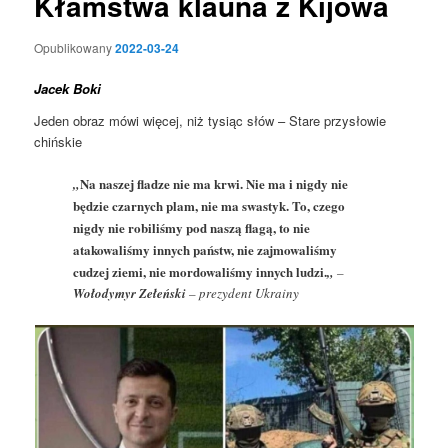
Kłamstwa klauna z Kijowa
Opublikowany
2022-03-24
Jacek Boki
Jeden obraz mówi więcej, niż tysiąc słów – Stare przysłowie
chińskie
Na naszej fladze nie ma krwi. Nie ma i nigdy nie
„
będzie czarnych plam, nie ma swastyk. To, czego
nigdy nie robiliśmy pod naszą flagą, to nie
atakowaliśmy innych państw, nie zajmowaliśmy
cudzej ziemi, nie mordowaliśmy innych ludzi.
„
–
Wołodymyr Zełeński
– prezydent Ukrainy