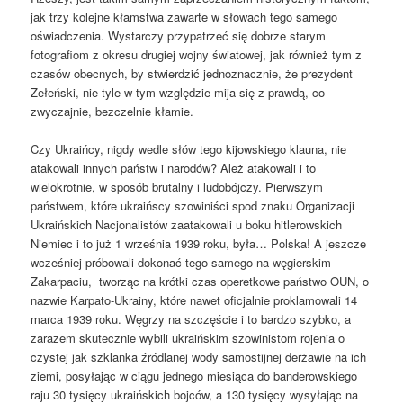
jak trzy kolejne kłamstwa zawarte w słowach tego samego
oświadczenia. Wystarczy przypatrzeć się dobrze starym
fotografiom z okresu drugiej wojny światowej, jak również tym z
czasów obecnych, by stwierdzić jednoznacznie, że prezydent
Zełeński, nie tyle w tym względzie mija się z prawdą, co
zwyczajnie, bezczelnie kłamie.
Czy Ukraińcy, nigdy wedle słów tego kijowskiego klauna, nie
atakowali innych państw i narodów? Ależ atakowali i to
wielokrotnie, w sposób brutalny i ludobójczy. Pierwszym
państwem, które ukraińscy szowiniści spod znaku Organizacji
Ukraińskich Nacjonalistów zaatakowali u boku hitlerowskich
Niemiec i to już 1 września 1939 roku, była… Polska! A jeszcze
wcześniej próbowali dokonać tego samego na węgierskim
Zakarpaciu, tworząc na krótki czas operetkowe państwo OUN, o
nazwie Karpato-Ukrainy, które nawet oficjalnie proklamowali 14
marca 1939 roku. Węgrzy na szczęście i to bardzo szybko, a
zarazem skutecznie wybili ukraińskim szowinistom rojenia o
czystej jak szklanka źródlanej wody samostijnej derżawie na ich
ziemi, posyłając w ciągu jednego miesiąca do banderowskiego
raju 30 tysięcy ukraińskich bojców, a 130 tysięcy wysyłając na