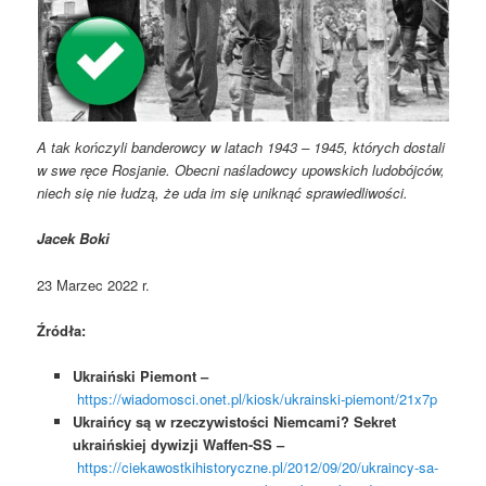
A tak kończyli banderowcy w latach 1943 – 1945, których dostali
w swe ręce Rosjanie. Obecni naśladowcy upowskich ludobójców,
niech się nie łudzą, że uda im się uniknąć sprawiedliwości.
Jacek Boki
23 Marzec 2022 r.
Źródła:
Ukraiński Piemont –
https://wiadomosci.onet.pl/kiosk/ukrainski-piemont/21x7p
Ukraińcy są w rzeczywistości Niemcami? Sekret
ukraińskiej dywizji Waffen-SS –
https://ciekawostkihistoryczne.pl/2012/09/20/ukraincy-sa-