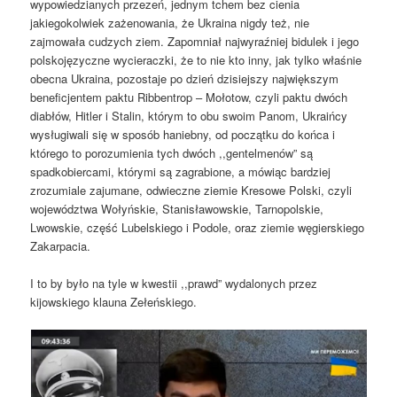
wypowiedzianych przezeń, jednym tchem bez cienia
jakiegokolwiek zażenowania, że Ukraina nigdy też, nie
zajmowała cudzych ziem. Zapomniał najwyraźniej bidulek i jego
polskojęzyczne wycieraczki, że to nie kto inny, jak tylko właśnie
obecna Ukraina, pozostaje po dzień dzisiejszy największym
beneficjentem paktu Ribbentrop – Mołotow, czyli paktu dwóch
diabłów, Hitler i Stalin, którym to obu swoim Panom, Ukraińcy
wysługiwali się w sposób haniebny, od początku do końca i
którego to porozumienia tych dwóch ,,gentelmenów” są
spadkobiercami, którymi są zagrabione, a mówiąc bardziej
zrozumiale zajumane, odwieczne ziemie Kresowe Polski, czyli
województwa Wołyńskie, Stanisławowskie, Tarnopolskie,
Lwowskie, część Lubelskiego i Podole, oraz ziemie węgierskiego
Zakarpacia.
I to by było na tyle w kwestii ,,prawd” wydalonych przez
kijowskiego klauna Zełeńskiego.