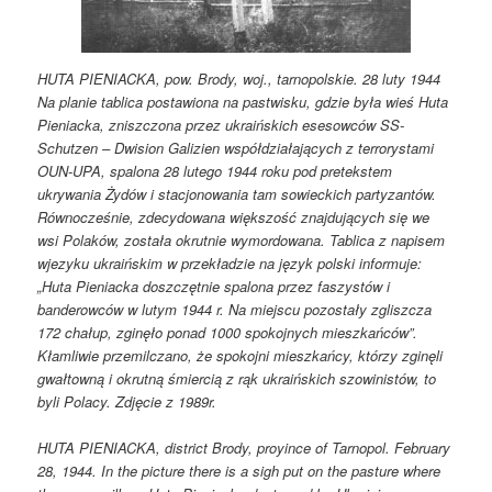
HUTA PIENIACKA, pow. Brody, woj., tarnopolskie. 28 luty 1944
Na planie tablica postawiona na pastwisku, gdzie była wieś Huta
Pieniacka, zniszczona przez ukraińskich esesowców SS-
Schutzen – Dwision Galizien współdziałających z terrorystami
OUN-UPA, spalona 28 lutego 1944 roku pod pretekstem
ukrywania Żydów i stacjonowania tam sowieckich partyzantów.
Równocześnie, zdecydowana większość znajdujących się we
wsi Polaków, została okrutnie wymordowana. Tablica z napisem
wjezyku ukraińskim w przekładzie na język polski informuje:
„Huta Pieniacka doszczętnie spalona przez faszystów i
banderowców w lutym 1944 r. Na miejscu pozostały zgliszcza
172 chałup, zginęło ponad 1000 spokojnych mieszkańców”.
Kłamliwie przemilczano, że spokojni mieszkańcy, którzy zginęli
gwałtowną i okrutną śmiercią z rąk ukraińskich szowinistów, to
byli Polacy. Zdjęcie z 1989r.
HUTA PIENIACKA, district Brody, proyince of Tarnopol. February
28, 1944. In the picture there is a sigh put on the pasture where