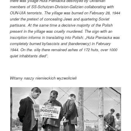
there was yillage Huta Pieniacka destroyed by Ukrainian
members of SS-Schutzen-Division-Galizien collaborating with
OUN-UIA terrorists. The yillage was burned on February 28, 1944
under the pretext of concealing Jews and ąuartering Soviet
partisans. At the same time a decisive majority of the Polish
present in the yillage was cruelly murdered. The sign with an
inscription informs in translating into Polish: „Huta Pieniacka was
completely burned byfascists and (banderowcy) in February
1944. On the. siłę there remained ashes of 172 huts, over 1000
quiet inhabitants died”.
Witamy naszy niemieckich wyzwolicieli