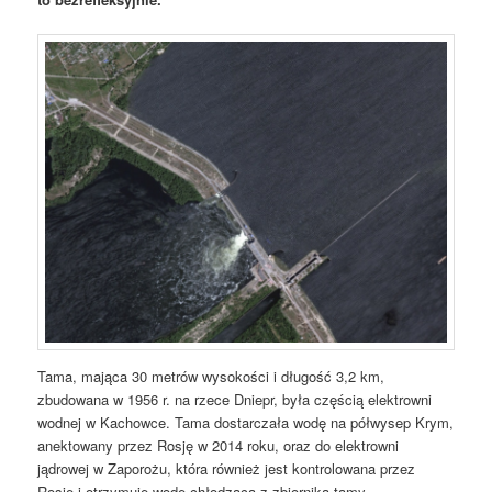
Tama, mająca 30 metrów wysokości i długość 3,2 km,
zbudowana w 1956 r. na rzece Dniepr, była częścią elektrowni
wodnej w Kachowce. Tama dostarczała wodę na półwysep Krym,
anektowany przez Rosję w 2014 roku, oraz do elektrowni
jądrowej w Zaporożu, która również jest kontrolowana przez
Rosję i otrzymuje wodę chłodzącą z zbiornika tamy.