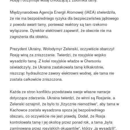
Międzynarodowa Agencja Energii Atomowej (IAEA) stwierdziła,
że nie ma bezpośredniego ryzyka dla bezpieczeństwa jądrowego
z powodu awarii tamy, ponieważ reaktory są tam rzekomo
wyłączone. Dyrektor elektrowni zapewnił, że obecnie nie ma
zagrożenia dla obiektu.
Prezydent Ukrainy, Wołodymyr Zełenski, oczywiście obarczył
Rosję winą za zniszczenie. Twierdzi, że rosyjskie wojsko
wysadziło tamę. Z kolei rosyjskie władze w Chersoniu
oświadczyły, że Ukraina zaatakowała tamę kilkakrotnie,
niszcząc hydrauliczne zawory elektrowni wodnej, ale tama nie
została całkowicie zniszczona.
Każda ze stron konfliktu przedstawia swoje własne narracje
dotyczące zdarzenia. Ukraina twierdzi, że winni są Rosjanie, a
Zełenski oznajmił, że było to „fizycznie niemożliwe”, aby tama w
Kachowce została wysadzona spoza jej bezpośredniego
obszaru, co oczywiście nie jest prawdą. Dodał, że Rosja
kontrolowała tamę i jej okolicę przez ponad rok, a tama „była
zaminowana przez rosyjskich okupantów”, którzy „ją wysadzili”.