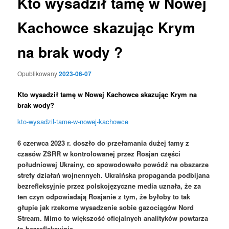
Kto wysadził tamę w Nowej
Kachowce skazując Krym
na brak wody ?
Opublikowany
2023-06-07
Kto wysadził tamę w Nowej Kachowce skazując Krym na
brak wody?
kto-wysadzil-tame-w-nowej-kachowce
6 czerwca 2023 r. doszło do przełamania dużej tamy z
czasów ZSRR w kontrolowanej przez Rosjan części
południowej Ukrainy, co spowodowało powódź na obszarze
strefy działań wojnennych. Ukraińska propaganda podbijana
bezrefleksyjnie przez polskojęzyczne media uznała, że za
ten czyn odpowiadają Rosjanie z tym, że byłoby to tak
głupie jak rzekome wysadzenie sobie gazociągów Nord
Stream. Mimo to większość oficjalnych analityków powtarza
to bezrefleksyjnie.