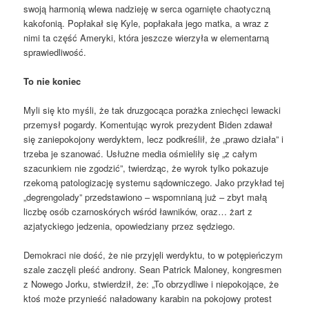
swoją harmonią wlewa nadzieję w serca ogarnięte chaotyczną
kakofonią. Popłakał się Kyle, popłakała jego matka, a wraz z
nimi ta część Ameryki, która jeszcze wierzyła w elementarną
sprawiedliwość.
To nie koniec
Myli się kto myśli, że tak druzgocąca porażka zniechęci lewacki
przemysł pogardy. Komentując wyrok prezydent Biden zdawał
się zaniepokojony werdyktem, lecz podkreślił, że „prawo działa” i
trzeba je szanować. Usłużne media ośmieliły się „z całym
szacunkiem nie zgodzić”, twierdząc, że wyrok tylko pokazuje
rzekomą patologizację systemu sądowniczego. Jako przykład tej
„degrengolady” przedstawiono – wspomnianą już – zbyt małą
liczbę osób czarnoskórych wśród ławników, oraz… żart z
azjatyckiego jedzenia, opowiedziany przez sędziego.
Demokraci nie dość, że nie przyjęli werdyktu, to w potępieńczym
szale zaczęli pleść androny. Sean Patrick Maloney, kongresmen
z Nowego Jorku, stwierdził, że: „To obrzydliwe i niepokojące, że
ktoś może przynieść naładowany karabin na pokojowy protest