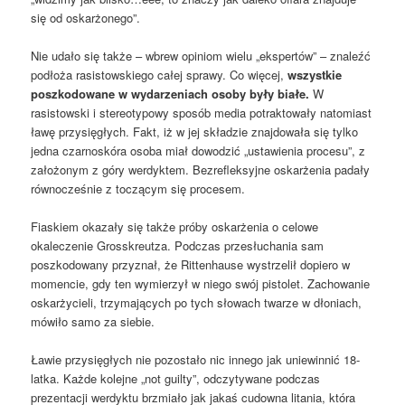
się od oskarżonego”.
Nie udało się także – wbrew opiniom wielu „ekspertów” – znaleźć
podłoża rasistowskiego całej sprawy. Co więcej,
wszystkie
poszkodowane w wydarzeniach osoby były białe.
W
rasistowski i stereotypowy sposób media potraktowały natomiast
ławę przysięgłych. Fakt, iż w jej składzie znajdowała się tylko
jedna czarnoskóra osoba miał dowodzić „ustawienia procesu”, z
założonym z góry werdyktem. Bezrefleksyjne oskarżenia padały
równocześnie z toczącym się procesem.
Fiaskiem okazały się także próby oskarżenia o celowe
okaleczenie Grosskreutza. Podczas przesłuchania sam
poszkodowany przyznał, że Rittenhause wystrzelił dopiero w
momencie, gdy ten wymierzył w niego swój pistolet. Zachowanie
oskarżycieli, trzymających po tych słowach twarze w dłoniach,
mówiło samo za siebie.
Ławie przysięgłych nie pozostało nic innego jak uniewinnić 18-
latka. Każde kolejne „not guilty”, odczytywane podczas
prezentacji werdyktu brzmiało jak jakaś cudowna litania, która