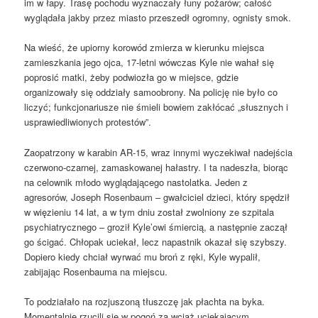
im w łapy. Trasę pochodu wyznaczały łuny pożarów; całość
wyglądała jakby przez miasto przeszedł ogromny, ognisty smok.
Na wieść, że upiorny korowód zmierza w kierunku miejsca
zamieszkania jego ojca, 17-letni wówczas Kyle nie wahał się
poprosić matki, żeby podwiozła go w miejsce, gdzie
organizowały się oddziały samoobrony. Na policję nie było co
liczyć; funkcjonariusze nie śmieli bowiem zakłócać „słusznych i
usprawiedliwionych protestów”.
Zaopatrzony w karabin AR-15, wraz innymi wyczekiwał nadejścia
czerwono-czarnej, zamaskowanej hałastry. I ta nadeszła, biorąc
na celownik młodo wyglądającego nastolatka. Jeden z
agresorów, Joseph Rosenbaum – gwałciciel dzieci, który spędził
w więzieniu 14 lat, a w tym dniu został zwolniony ze szpitala
psychiatrycznego – groził Kyle’owi śmiercią, a następnie zaczął
go ścigać. Chłopak uciekał, lecz napastnik okazał się szybszy.
Dopiero kiedy chciał wyrwać mu broń z ręki, Kyle wypalił,
zabijając Rosenbauma na miejscu.
To podziałało na rozjuszoną tłuszczę jak płachta na byka.
Momentalnie rzucili się w pogoń za wciąż uciekającym