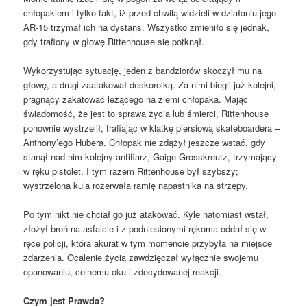
chłopakiem i tylko fakt, iż przed chwilą widzieli w działaniu jego
AR-15 trzymał ich na dystans. Wszystko zmieniło się jednak,
gdy trafiony w głowę Rittenhouse się potknął.
Wykorzystując sytuację, jeden z bandziorów skoczył mu na
głowę, a drugi zaatakował deskorolką. Za nimi biegli już kolejni,
pragnący zakatować leżącego na ziemi chłopaka. Mając
świadomość, że jest to sprawa życia lub śmierci, Rittenhouse
ponownie wystrzelił, trafiając w klatkę piersiową skateboardera –
Anthony’ego Hubera. Chłopak nie zdążył jeszcze wstać, gdy
stanął nad nim kolejny antifiarz, Gaige Grosskreutz, trzymający
w ręku pistolet. I tym razem Rittenhouse był szybszy;
wystrzelona kula rozerwała ramię napastnika na strzępy.
Po tym nikt nie chciał go już atakować. Kyle natomiast wstał,
złożył broń na asfalcie i z podniesionymi rękoma oddał się w
ręce policji, która akurat w tym momencie przybyła na miejsce
zdarzenia. Ocalenie życia zawdzięczał wyłącznie swojemu
opanowaniu, celnemu oku i zdecydowanej reakcji.
Czym jest Prawda?