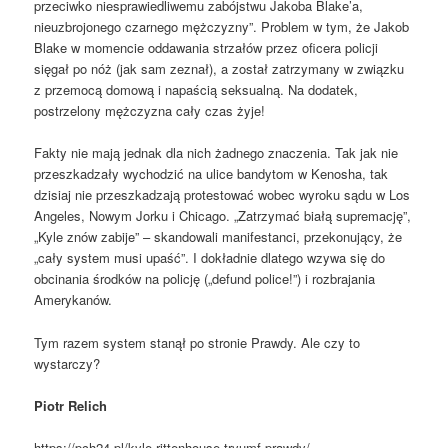
przeciwko niesprawiedliwemu zabójstwu Jakoba Blake’a,
nieuzbrojonego czarnego mężczyzny”. Problem w tym, że Jakob
Blake w momencie oddawania strzałów przez oficera policji
sięgał po nóż (jak sam zeznał), a został zatrzymany w związku
z przemocą domową i napaścią seksualną. Na dodatek,
postrzelony mężczyzna cały czas żyje!
Fakty nie mają jednak dla nich żadnego znaczenia. Tak jak nie
przeszkadzały wychodzić na ulice bandytom w Kenosha, tak
dzisiaj nie przeszkadzają protestować wobec wyroku sądu w Los
Angeles, Nowym Jorku i Chicago. „Zatrzymać białą supremację”,
„Kyle znów zabije” – skandowali manifestanci, przekonujący, że
„cały system musi upaść”. I dokładnie dlatego wzywa się do
obcinania środków na policję („defund police!”) i rozbrajania
Amerykanów.
Tym razem system stanął po stronie Prawdy. Ale czy to
wystarczy?
Piotr Relich
https://pch24.pl/kyle-rittenhouse-tryumf-prawdy/