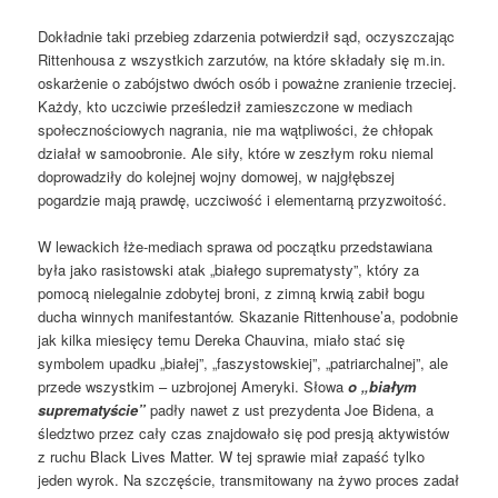
Dokładnie taki przebieg zdarzenia potwierdził sąd, oczyszczając
Rittenhousa z wszystkich zarzutów, na które składały się m.in.
oskarżenie o zabójstwo dwóch osób i poważne zranienie trzeciej.
Każdy, kto uczciwie prześledził zamieszczone w mediach
społecznościowych nagrania, nie ma wątpliwości, że chłopak
działał w samoobronie. Ale siły, które w zeszłym roku niemal
doprowadziły do kolejnej wojny domowej, w najgłębszej
pogardzie mają prawdę, uczciwość i elementarną przyzwoitość.
W lewackich łże-mediach sprawa od początku przedstawiana
była jako rasistowski atak „białego suprematysty”, który za
pomocą nielegalnie zdobytej broni, z zimną krwią zabił bogu
ducha winnych manifestantów. Skazanie Rittenhouse’a, podobnie
jak kilka miesięcy temu Dereka Chauvina, miało stać się
symbolem upadku „białej”, „faszystowskiej”, „patriarchalnej”, ale
przede wszystkim – uzbrojonej Ameryki. Słowa
o „białym
suprematyście”
padły nawet z ust prezydenta Joe Bidena, a
śledztwo przez cały czas znajdowało się pod presją aktywistów
z ruchu Black Lives Matter. W tej sprawie miał zapaść tylko
jeden wyrok. Na szczęście, transmitowany na żywo proces zadał