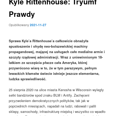
Kyle Rittenhouse: Tryumf
Prawdy
Opublikowany
2021-11-27
Sprawa Kyle’a Rittenhouse’a całkowicie obnażyła
spustoszenie i ohydę neo-bolszewickiej machiny
propagandowej, mającej na usługach całe medialne armie i
szczyty rządowej administracji. Wraz z uniewinnionym 18-
latkiem ze szczęścia płacze cała Ameryka, której
przywrócono wiarę w to, że w tym parszywym, pełnym
lewackich kłamstw świecie istnieje jeszcze elementarna,
ludzka sprawiedliwość.
25 sierpnia 2020 na ulice miasta Kenosha w Wisconsin wyległy
setki bandziorów spod znaku BLM i Antify. Zachęceni
przyzwoleniem demokratycznych polityków, tak jak w
poprzednich miesiącach, napadali na ludzi, rabowali i palili
sklepy, samochody, infrastrukturę miejską i wszystko co wpadło