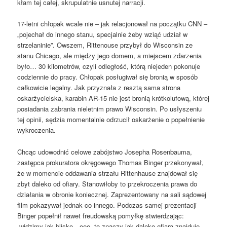
kłam tej całej, skrupulatnie usnutej narracji.
17-letni chłopak wcale nie – jak relacjonował na początku CNN –
„pojechał do innego stanu, specjalnie żeby wziąć udział w
strzelaninie”. Owszem, Rittenouse przybył do Wisconsin ze
stanu Chicago, ale między jego domem, a miejscem zdarzenia
było… 30 kilometrów, czyli odległość, którą niejeden pokonuje
codziennie do pracy. Chłopak posługiwał się bronią w sposób
całkowicie legalny. Jak przyznała z resztą sama strona
oskarżycielska, karabin AR-15 nie jest bronią krótkolufową, której
posiadania zabrania nieletnim prawo Wisconsin. Po usłyszeniu
tej opinii, sędzia momentalnie odrzucił oskarżenie o popełnienie
wykroczenia.
Chcąc udowodnić celowe zabójstwo Josepha Rosenbauma,
zastępca prokuratora okręgowego Thomas Binger przekonywał,
że w momencie oddawania strzału Rittenhause znajdował się
zbyt daleko od ofiary. Stanowiłoby to przekroczenia prawa do
działania w obronie koniecznej. Zaprezentowany na sali sądowej
film pokazywał jednak co innego. Podczas samej prezentacji
Binger popełnił nawet freudowską pomyłkę stwierdzając:
„widzimy jak blisko…eee, to znaczy jak daleko ofiara znajduje