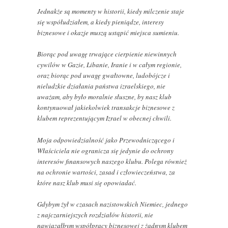
Jednakże są momenty w historii, kiedy milczenie staje
się współudziałem, a kiedy pieniądze, interesy
biznesowe i okazje muszą ustąpić miejsca sumieniu.
Biorąc pod uwagę trwające cierpienie niewinnych
cywilów w Gazie, Libanie, Iranie i w całym regionie,
oraz biorąc pod uwagę gwałtowne, ludobójcze i
nieludzkie działania państwa izraelskiego, nie
uważam, aby było moralnie słuszne, by nasz klub
kontynuował jakiekolwiek transakcje biznesowe z
klubem reprezentującym Izrael w obecnej chwili.
Moja odpowiedzialność jako Przewodniczącego i
Właściciela nie ogranicza się jedynie do ochrony
interesów finansowych naszego klubu. Polega również
na ochronie wartości, zasad i człowieczeństwa, za
które nasz klub musi się opowiadać.
Gdybym żył w czasach nazistowskich Niemiec, jednego
z najczarniejszych rozdziałów historii, nie
nawiązałbym współpracy biznesowej z żadnym klubem