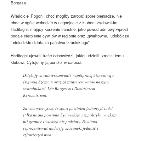
Borgesa.
Właściciel Pogoni, choć mógłby zarobić spore pieniądze, nie
chce w ogóle wchodzić w negocjacje z klubem żydowskim.
Haditaghi, mający korzenie irańskie, jako powód odmowy wprost
podaje cierpienie cywilów w regionie oraz „gwałtowne, ludobójcze
i nieludzkie działania państwa izraelskiego”.
Haditaghi ujawnił treść odpowiedzi, jakiej udzielił izraelskiemu
klubowi. Cytujemy ją poniżej w całości:
Dziękuję za zainteresowanie współpracą biznesową z
Pogonią Szczecin oraz za zainteresowanie naszymi
zawodnikami, Léo Borgesem i Dimitriosem
Keramitsisem.
Zawsze wierzyłem, że sport powinien jednoczyć ludzi.
Piłka nożna powinna być większa niż polityka, większa
niż granice i większa niż podziały. Powinna
reprezentować nadzieję, szacunek, jedność i
człowieczeństwo.