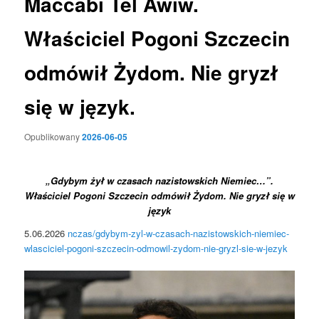
Maccabi Tel Awiw.
Właściciel Pogoni Szczecin
odmówił Żydom. Nie gryzł
się w język.
Opublikowany
2026-06-05
„Gdybym żył w czasach nazistowskich Niemiec…”.
Właściciel Pogoni Szczecin odmówił Żydom. Nie gryzł się w
język
5.06.2026
nczas/gdybym-zyl-w-czasach-nazistowskich-niemiec-
wlasciciel-pogoni-szczecin-odmowil-zydom-nie-gryzl-sie-w-jezyk