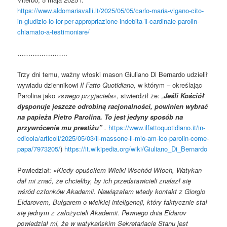
https://www.aldomariavalli.it/2025/05/05/carlo-maria-vigano-cito-
in-giudizio-lo-ior-per-appropriazione-indebita-il-cardinale-parolin-
chiamato-a-testimoniare/
…………………..
Trzy dni temu, ważny włoski mason Giuliano Di Bernardo udzielił
wywiadu dziennikowi
Il Fatto Quotidiano,
w którym – określając
Parolina jako
«swego przyjaciela»
, stwierdził że:
„
Jeśli Kościół
dysponuje jeszcze odrobiną racjonalności, powinien wybrać
na papieża Pietro Parolina. To jest jedyny sposób na
przywrócenie mu prestiżu”
.
https://www.ilfattoquotidiano.it/in-
edicola/articoli/2025/05/03/il-massone-il-mio-am-ico-parolin-come-
papa/7973205/
)
https://it.wikipedia.org/wiki/Giuliano_Di_Bernardo
Powiedział:
«Kiedy opuściłem Wielki Wschód Włoch, Watykan
dał mi znać, że chcieliby, by ich przedstawicieli znalazł się
wśród członków Akademii. Nawiązałem wtedy kontakt z Giorgio
Eldarovem, Bułgarem o wielkiej inteligencji, który faktycznie stał
się jednym z założycieli Akademii. Pewnego dnia Eldarov
powiedział mi, że w watykańskim Sekretariacie Stanu jest