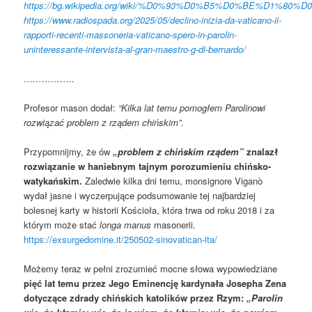
https://bg.wikipedia.org/wiki/%D0%93%D0%B5%D0%BE%D
https://www.radiospada.org/2025/05/declino-inizia-da-vaticano-ii-
rapporti-recenti-massoneria-vaticano-spero-in-parolin-
uninteressante-intervista-al-gran-maestro-g-di-bernardo/
……………..
Profesor mason dodał:
“Kilka lat temu pomogłem Parolinowi
rozwiązać problem z rządem chińskim”.
Przypomnijmy, że ów
„problem z chińskim rządem”
znalazł
rozwiązanie w haniebnym tajnym porozumieniu chińsko-
watykańskim.
Zaledwie kilka dni temu, monsignore Viganò
wydał jasne i wyczerpujące podsumowanie tej najbardziej
bolesnej karty w historii Kościoła, która trwa od roku 2018 i za
którym może stać
longa manus
masonerii.
https://exsurgedomine.it/250502-sinovatican-ita/
Możemy teraz w pełni zrozumieć mocne słowa wypowiedziane
pięć lat temu przez Jego Eminencję kardynała Josepha Zena
dotyczące zdrady chińskich katolików przez Rzym:
„Parolin