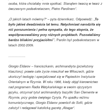
osoba, która chciałaby mnie spotkać. Stanąłem twarzą w twarz z
ówczesnym podsekretarzem, Pietro Parolinem”.
„O jakich latach mówimy?”
– pyta dziennikarz. Odpowiedź: „
To
było jakieś dwadzieścia lat temu. Natychmiast narodziła się
nić porozumienia i pełna sympatia, do tego stopnia, że
współpracowaliśmy przy różnych projektach. Pozostaliśmy
bardzo bliskimi przyjaciółmi”.
Parolin był podsekretarzem w
latach 2002-2009.
…………….
Giorgio Eldarov – franciszkanin, archimandryta (przełożony
klasztoru); prawie całe życie mieszkał we Włoszech, gdzie
ukończył teologię i specjalizował się w Papieskim Instytucie
Orientalnym w Rzymie. W roku 1966, kiedy objął kierownictwo
nad programem Radia Watykańskiego w swoim ojczystym
języku, otrzymał tytuł archimandryty bazyliki San Clemente w
Rzymie, przy grobie świętego Cyryla. Po upadku reżimu
komunistycznego, Giorgio Eldarov powrócił do Sofii, gdzie
założył i redagował katolicką gazetę „Abagar”.