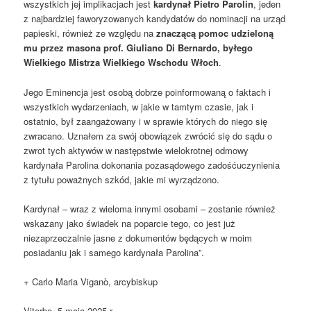
wszystkich jej implikacjach jest
kardynał Pietro Parolin
, jeden
z najbardziej faworyzowanych kandydatów do nominacji na urząd
papieski, również ze względu na
znaczącą pomoc udzieloną
mu przez masona prof. Giuliano Di Bernardo, byłego
Wielkiego Mistrza Wielkiego Wschodu Włoch
.
Jego Eminencja jest osobą dobrze poinformowaną o faktach i
wszystkich wydarzeniach, w jakie w tamtym czasie, jak i
ostatnio, był zaangażowany i w sprawie których do niego się
zwracano. Uznałem za swój obowiązek zwrócić się do sądu o
zwrot tych aktywów w następstwie wielokrotnej odmowy
kardynała Parolina dokonania pozasądowego zadośćuczynienia
z tytułu poważnych szkód, jakie mi wyrządzono.
Kardynał – wraz z wieloma innymi osobami – zostanie również
wskazany jako świadek na poparcie tego, co jest już
niezaprzeczalnie jasne z dokumentów będących w moim
posiadaniu jak i samego kardynała Parolina”.
+ Carlo Maria Viganò, arcybiskup
Viterbo, 5 maja 2025 r.