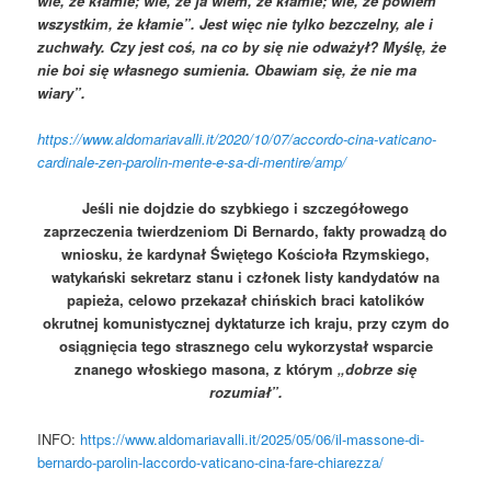
wie, że kłamie; wie, że ja wiem, że kłamie; wie, że powiem
wszystkim, że kłamie”. Jest więc nie tylko bezczelny, ale i
zuchwały. Czy jest coś, na co by się nie odważył? Myślę, że
nie boi się własnego sumienia. Obawiam się, że nie ma
wiary”.
https://www.aldomariavalli.it/2020/10/07/accordo-cina-vaticano-
cardinale-zen-parolin-mente-e-sa-di-mentire/amp/
Jeśli nie dojdzie do szybkiego i szczegółowego
zaprzeczenia twierdzeniom Di Bernardo, fakty prowadzą do
wniosku, że kardynał Świętego Kościoła Rzymskiego,
watykański sekretarz stanu i członek listy kandydatów na
papieża, celowo przekazał chińskich braci katolików
okrutnej komunistycznej dyktaturze ich kraju, przy czym do
osiągnięcia tego strasznego celu wykorzystał wsparcie
znanego włoskiego masona, z którym
„dobrze się
rozumiał”.
INFO:
https://www.aldomariavalli.it/2025/05/06/il-massone-di-
bernardo-parolin-laccordo-vaticano-cina-fare-chiarezza/