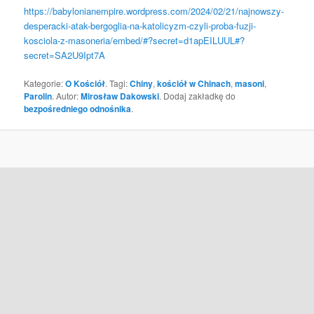
https://babylonianempire.wordpress.com/2024/02/21/najnowszy-
desperacki-atak-bergoglia-na-katolicyzm-czyli-proba-fuzji-
kosciola-z-masoneria/embed/#?secret=d1apEILUUL#?
secret=SA2U9Ipt7A
Kategorie:
O Kościół
. Tagi:
Chiny
,
kościół w Chinach
,
masoni
,
Parolin
. Autor:
Mirosław Dakowski
. Dodaj zakładkę do
bezpośredniego odnośnika
.