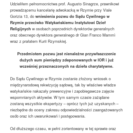
Udzieliłem pełnomocnictwa prof. Augusto Sinagrze, prawnikowi
prowadzącemu kancelarię adwokacką w Rzymie przy Viale
Gorizia 13, do
wniesienia pozwu do Sądu Cywilnego w
Rzymie przeciwko Watykańskiemu Instytutowi Dzieł
Religijnych
w osobach poprzednich dyrektorów generalnych
oraz obecnego dyrektora generalnego dr Gian Franco Mammì
wraz z prałatem Kurii Rzymskiej.
Przedmiotem pozwu jest nienależne przywłaszczenie
dużych sum pieniędzy zdeponowanych w IOR i już
wcześniej przeznaczonych na dzieła charytatywne.
Do Sądu Cywilnego w Rzymie zostanie złożony wniosek o
międzynarodową rekwizycję sądową, tak by właściwe władze
watykańskie nakazały prewencyjne i zapobiegawcze zajęcie
wspomnianych aktywów. W tym samym czasie zażądane
zostaną wszystkie ekspertyzy – oprócz tych już uzyskanych –
niezbędne do oceny zakresu odpowiedzialności zaangażowanych
osób oraz ich uwarunkowań i postępowania.
Od dłuższego czasu, w pełni zorientowany w tej sprawie oraz