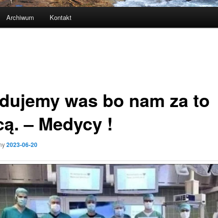
Archiwum
Kontakt
dujemy was bo nam za to
cą. – Medycy !
ny
2023-06-20