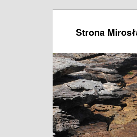
Przeskocz
do
tekstu
Strona Miros