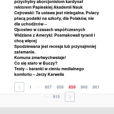
przychylny aborcjonistom kardynał
rektorem Papieskiej Akademii Nauk
Cejrowski: Ta ustawa jest nielegalna. Polacy
płacą podatki na szkoły, dla Polaków, nie
dla uchodźców –
Ojcostwo w czasach współczesnych
Widziane z Ameryki: Posmakowali tyranii i
chcą więcej
Spodziewana jest recesja lub przynajmniej
załamanie.
Komuna zmartwychwstaje!
Co się stało w Buczy?
Testy – baranki w cieniu medialnego
komfortu – Jerzy Karwelis
...
1
857
858
859
860
861
...
915