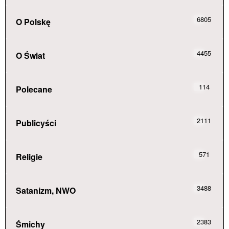
6805
O Polskę
4455
O Świat
114
Polecane
2111
Publicyści
571
Religie
3488
Satanizm, NWO
2383
Śmichy