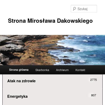
Przeskocz
do
Szuka
tekstu
Strona Mirosława Dakowskiego
Główne
Strona główna
Skarbonka
Archiwum
Kontakt
menu
2775
Atak na zdrowie
807
Energetyka