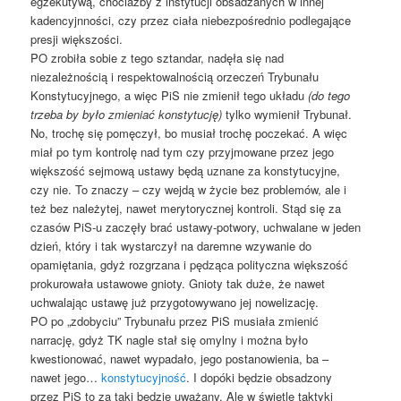
egzekutywą, chociażby z instytucji obsadzanych w innej
kadencyjnności, czy przez ciała niebezpośrednio podlegające
presji większości.
PO zrobiła sobie z tego sztandar, nadęła się nad
niezależnością i respektowalnością orzeczeń Trybunału
Konstytucyjnego, a więc PiS nie zmienił tego układu
(do tego
trzeba by było zmieniać konstytucję)
tylko wymienił Trybunał.
No, trochę się pomęczył, bo musiał trochę poczekać. A więc
miał po tym kontrolę nad tym czy przyjmowane przez jego
większość sejmową ustawy będą uznane za konstytucyjne,
czy nie. To znaczy – czy wejdą w życie bez problemów, ale i
też bez należytej, nawet merytorycznej kontroli. Stąd się za
czasów PiS-u zaczęły brać ustawy-potwory, uchwalane w jeden
dzień, który i tak wystarczył na daremne wzywanie do
opamiętania, gdyż rozgrzana i pędząca polityczna większość
prokurowała ustawowe gnioty. Gnioty tak duże, że nawet
uchwalając ustawę już przygotowywano jej nowelizację.
PO po „zdobyciu” Trybunału przez PiS musiała zmienić
narrację, gdyż TK nagle stał się omylny i można było
kwestionować, nawet wypadało, jego postanowienia, ba –
nawet jego…
konstytucyjność
. I dopóki będzie obsadzony
przez PiS to za taki będzie uważany. Ale w świetle taktyki