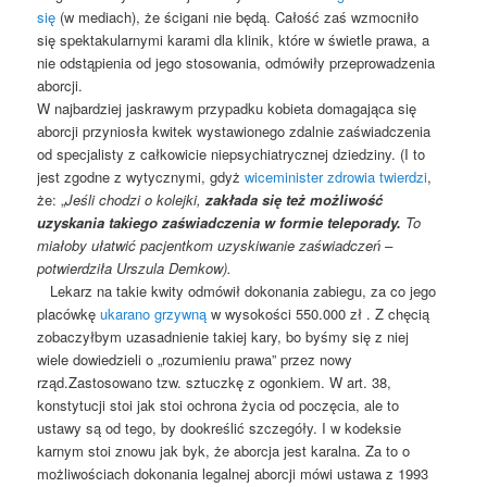
się
(w mediach), że ścigani nie będą. Całość zaś wzmocniło
się spektakularnymi karami dla klinik, które w świetle prawa, a
nie odstąpienia od jego stosowania, odmówiły przeprowadzenia
aborcji.
W najbardziej jaskrawym przypadku kobieta domagająca się
aborcji przyniosła kwitek wystawionego zdalnie zaświadczenia
od specjalisty z całkowicie niepsychiatrycznej dziedziny. (I to
jest zgodne z wytycznymi, gdyż
wiceminister zdrowia twierdzi
,
że: „
Jeśli chodzi o kolejki,
zakłada się też możliwość
uzyskania takiego zaświadczenia w formie teleporady.
To
miałoby ułatwić pacjentkom uzyskiwanie zaświadczeń –
potwierdziła Urszula Demkow).
Lekarz na takie kwity odmówił dokonania zabiegu, za co jego
placówkę
ukarano grzywną
w wysokości 550.000 zł . Z chęcią
zobaczyłbym uzasadnienie takiej kary, bo byśmy się z niej
wiele dowiedzieli o „rozumieniu prawa” przez nowy
rząd.Zastosowano tzw. sztuczkę z ogonkiem. W art. 38,
konstytucji stoi jak stoi ochrona życia od poczęcia, ale to
ustawy są od tego, by dookreślić szczegóły. I w kodeksie
karnym stoi znowu jak byk, że aborcja jest karalna. Za to o
możliwościach dokonania legalnej aborcji mówi ustawa z 1993