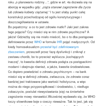
roku „o planowaniu rodziny…”, gdzie w art. 4a dozwala się na
aborcję w wypadku gdy: „
ciąża stanowi zagrożenie dla życia
lub zdrowia kobiety ciężarnej.”
I tu jest słaby punkt całej
konstrukcji przechodzącej od ogółu konstytucyjnego i
doszczegóławiania w ustawie.
Bo popatrzmy: a co to jest zdrowie matki? Jaki jest zakres
tego pojęcia? Czy mieści się w nim zdrowie psychiczne? A
jakże! Gdzieżby się nie miało mieścić, bo o to dba postępowe
definiowanie przez
WHO
w formule
IHR
pojęć medycznych. Od
kiedy homoseksualizm
przestał być zdefiniowanym
zboczeniem
, przeszedł przez fazę dysfunkcji i zniknął z
zestawu chorób, bo to przecież wyklucza „kochających
inaczej”, to kwestia definicji zdrowia podąża za postępackimi
modami i obejmuje również, a jakże, kwestie środowiskowe.
Co dopiero powiedzieć o zdrowiu psychicznym – na bank
mieści się w definicji zdrowia, zwłaszcza, że zdrowie coraz
bardziej jest traktowane jako wartość holistyczna, a więc
można do niego przyporządkować i środowisko, i, niedługo
zobaczycie, postulat niewystawiania (się) na śmiertelne
zagrożenie mowy nienawiści.Wcześniej wydawało się, że WHO
toczy słownikowe boje o rzeczy nieważne. Tak to jest, jak się