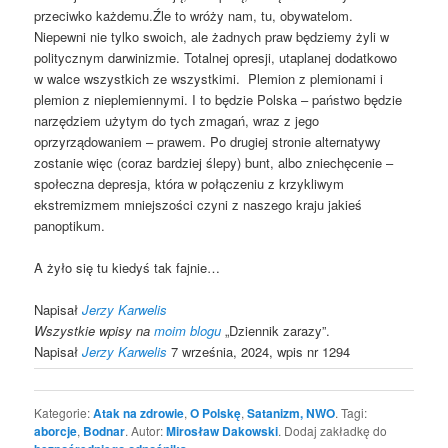
przeciwko każdemu.Źle to wróży nam, tu, obywatelom.
Niepewni nie tylko swoich, ale żadnych praw będziemy żyli w
politycznym darwinizmie. Totalnej opresji, utaplanej dodatkowo
w walce wszystkich ze wszystkimi. Plemion z plemionami i
plemion z nieplemiennymi. I to będzie Polska – państwo będzie
narzędziem użytym do tych zmagań, wraz z jego
oprzyrządowaniem – prawem. Po drugiej stronie alternatywy
zostanie więc (coraz bardziej ślepy) bunt, albo zniechęcenie –
społeczna depresja, która w połączeniu z krzykliwym
ekstremizmem mniejszości czyni z naszego kraju jakieś
panoptikum.
A żyło się tu kiedyś tak fajnie…
Napisał
Jerzy Karwelis
Wszystkie wpisy na
moim blogu
„Dziennik zarazy”.
Napisał
Jerzy Karwelis
7 września, 2024, wpis nr 1294
Kategorie:
Atak na zdrowie
,
O Polskę
,
Satanizm, NWO
. Tagi:
aborcje
,
Bodnar
. Autor:
Mirosław Dakowski
. Dodaj zakładkę do