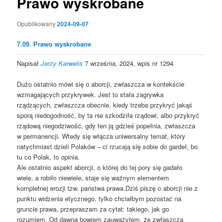
Prawo wyskrobane
Opublikowany
2024-09-07
7.09. Prawo wyskrobane
Napisał
Jerzy Karwelis
7 września, 2024, wpis nr 1294
Dużo ostatnio mówi się o aborcji, zwłaszcza w kontekście
wzmagających przykrywek. Jest to stała zagrywka
rządzących, zwłaszcza obecnie, kiedy trzeba przykryć jakąś
sporą niedogodność, by ta nie szkodziła rządowi, albo przykryć
rządową niegodziwość, gdy ten ją gdzieś popełnia, zwłaszcza
w permanencji. Wtedy się włącza uniwersalny temat, który
natychmiast dzieli Polaków – ci rzucają się sobie do gardeł, bo
tu co Polak, to opinia.
Ale ostatnio aspekt aborcji, o której do tej pory się gadało
wiele, a robiło niewiele, staje się ważnym elementem
kompletnej erozji tzw. państwa prawa.Dziś piszę o aborcji nie z
punktu widzenia etycznego, tylko chciałbym pozostać na
gruncie prawa, przepraszam za cytat: takiego, jak go
rozumiem. Od dawna bowiem zauważyłem, że zwłaszcza