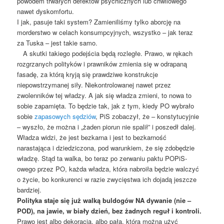
powodem trwałych defektów psychicznych lub chwilowego
nawet dyskomfortu.
I jak, pasuje taki system? Zamieniliśmy tylko aborcję na
morderstwo w celach konsumpcyjnych, wszystko – jak teraz
za Tuska – jest takie samo.
A skutki takiego podejścia będą rozległe. Prawo, w rękach
rozgrzanych polityków i prawników zmienia się w odrapaną
fasadę, za którą kryją się prawdziwe konstrukcje
niepowstrzymanej siły. Niekontrolowanej nawet przez
zwolenników tej władzy. A jak się władza zmieni, to nowa to
sobie zapamięta. To będzie tak, jak z tym, kiedy PO wybrało
sobie
zapasowych sędziów
, PiS zobaczył, że – konstytucyjnie
– wyszło, że można i „żaden piorun nie spalił” i poszedł dalej.
Władza widzi, że jest bezkarna i jest to bezkarność
narastająca i dziedziczona, pod warunkiem, że się zdobędzie
władzę. Stąd ta walka, bo teraz po zerwaniu paktu POPiS-
owego przez PO, każda władza, która nabroiła będzie walczyć
o życie, bo konkurenci w razie zwycięstwa ich dojadą jeszcze
bardziej.
Polityka staje się już walką buldogów NA dywanie (nie –
POD), na jawie, w biały dzień, bez żadnych reguł i kontroli.
Prawo jest albo dekoracją, albo pałą, którą można użyć