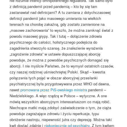
nie rozumie intencji omnipotentnego regulatora. Tak samo było
z definicją pandemii przed pandemią – kto by się tam
zastanawiał nad definicjami? A tu zamiana z dotychczasowej
definicji pandemii jako masowego umierania na wielkich
terenach na chorobę zakaźną, gdy zostało zamienione na
„masowe zachorowania” to wyszło, że można zamknąć świat z
powodu masowej grypy. Tak i tutaj – dołączenie zdrowia
psychicznego do całości, holistycznego podejścia do
zagadnienia stworzyło szansę, że znalezienie wyrażenia
„zagrożenie zdrowia” w ustawie dopuszczającej aborcję
powoduje, że można z powodów psychicznych domagać się
aborcji. I nie myślcie Państwo, że to wymysł ostatnich czasów,
czy naszej rodzimej uśmiechniętej Polski. Skąd – kwestia
połączenia tych pojęć w obszar aborcyjnej przesłanki
psychiatrycznej była przygotowywana przez WHO od dawna,
nawet
promowana przez PiS-owskiego ministra
pandemii –
Niedzielskiego. A więc rządzą w Polsce – wytyczne. A one
mówią wszystkim aborcyjnym interesariuszom co mają robić.
Niechcące matki mają zdobyć zaświadczenie o tym, że ciąża
powoduje zagrażające zdrowiu i życiu reperkusje, typu
obniżenie nastroju, niepewność jutra czy depresję. Można taki
kwit dostać zdalnie i
niekoniecznie od psychiatry
. Z tym kwitem