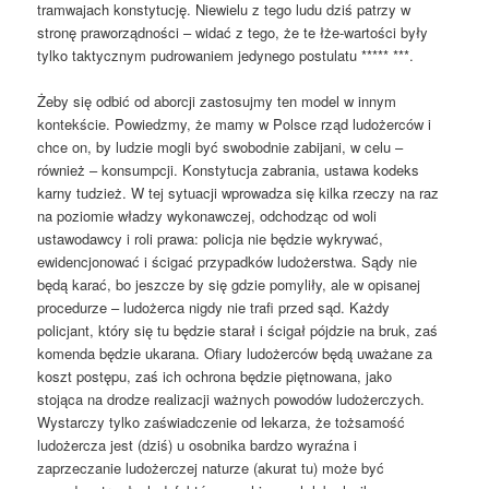
tramwajach konstytucję. Niewielu z tego ludu dziś patrzy w
stronę praworządności – widać z tego, że te łże-wartości były
tylko taktycznym pudrowaniem jedynego postulatu ***** ***.
Żeby się odbić od aborcji zastosujmy ten model w innym
kontekście. Powiedzmy, że mamy w Polsce rząd ludożerców i
chce on, by ludzie mogli być swobodnie zabijani, w celu –
również – konsumpcji. Konstytucja zabrania, ustawa kodeks
karny tudzież. W tej sytuacji wprowadza się kilka rzeczy na raz
na poziomie władzy wykonawczej, odchodząc od woli
ustawodawcy i roli prawa: policja nie będzie wykrywać,
ewidencjonować i ścigać przypadków ludożerstwa. Sądy nie
będą karać, bo jeszcze by się gdzie pomyliły, ale w opisanej
procedurze – ludożerca nigdy nie trafi przed sąd. Każdy
policjant, który się tu będzie starał i ścigał pójdzie na bruk, zaś
komenda będzie ukarana. Ofiary ludożerców będą uważane za
koszt postępu, zaś ich ochrona będzie piętnowana, jako
stojąca na drodze realizacji ważnych powodów ludożerczych.
Wystarczy tylko zaświadczenie od lekarza, że tożsamość
ludożercza jest (dziś) u osobnika bardzo wyraźna i
zaprzeczanie ludożerczej naturze (akurat tu) może być