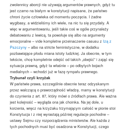
zwolennicy aborcji nie używają argumentów prawnych, gdyż tu
jest czarno na białym w konstytucji napisane, że państwo
chroni życie człowieka od momentu poczęcia. I żadne
wygibasy, a widzieliśmy ich wiele, na nic tu się przydały. A
więc w argumentowaniu, jeśli takie coś w ogóle przynależy
debatowaniu z lewicą, ta powołuje się albo na argumenty
emocjonalne – vide kompletne przeinaczenie casusu z
Izą z
Pszczyny
– albo na stricte feministyczne, w dodatku
pozbawiające płodu miana istoty ludzkiej. Ja obecnie, w tym
tekście, chcę kompletnie odejść od takich „obejść” i zająć się
sytuacja prawną, gdyż ta właśnie – po odbytych bojach
medialnych – wchodzi już w fazę rympału prawnego.
Trybunał czyli krzyżak
W państwie prawa, szczególnie obecnie teraz odzyskanym
przez walczącą o praworządność władzę, mamy w konstytucji
do czynienia z art. 87, który mówi o źródłach prawa. Ale ważna
jest kolejność – wygląda ona jak choinka. Na jej dole, u
korzenia, wręcz na krzyżaku trzymającym całość w pionie stoi
Konstytucja i z niej wyrastają później regulacje pochodne –
ustawy Sejmu czy rozporządzenia ministerstw. Ale każda z
tych pochodnych musi być osadzona w Konstytucji, czego