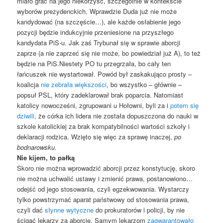
miało grać na jego niekorzyść, szczególnie w kontekście
wyborów prezydenckich. Wprawdzie Duda już nie może
kandydować (na szczęście…), ale każde osłabienie jego
pozycji będzie indukcyjnie przeniesione na przyszłego
kandydata PiS-u. Jak zaś Trybunał się w sprawie aborcji
zaprze (a nie zaprzeć się nie może, bo powiedział już A), to też
będzie na PiS.Niestety PO tu przegrzała, bo cały ten
łańcuszek nie wystartował. Powód był zaskakująco prosty –
koalicja
nie zebrała większości
, bo wszystko – głównie –
popsuł PSL, który zadeklarował brak poparcia. Natomiast
katolicy nowocześni, zgrupowani u Hołowni, byli za i
potem się
dziwili
, że córka ich lidera nie została dopuszczona do nauki w
szkole katolickiej za brak kompatybilności wartości szkoły i
deklaracji rodzica. Wzięto się więc za sprawę inaczej,
po
bodnarowsku.
Nie kijem, to pałką
Skoro nie można wprowadzić aborcji przez konstytucję, skoro
nie można uchwalić ustawy i zmienić prawa, postanowiono…
odejść od jego stosowania, czyli egzekwowania. Wystarczy
tylko powstrzymać aparat państwowy od stosowania prawa,
czyli dać
słynne wytyczne
do prokuratorów i policji, by nie
ścigać lekarzy za aborcje. Samym lekarzom
zagwarantowało