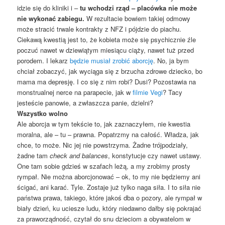
idzie się do kliniki i –
tu wchodzi rząd – placówka nie może
nie wykonać zabiegu.
W rezultacie bowiem takiej odmowy
może stracić trwale kontrakty z NFZ i pójdzie do piachu.
Ciekawą kwestią jest to, że kobieta może się psychicznie źle
poczuć nawet w dziewiątym miesiącu ciąży, nawet tuż przed
porodem. I lekarz
będzie musiał zrobić aborcję
. No, ja bym
chciał zobaczyć, jak wyciąga się z brzucha zdrowe dziecko, bo
mama ma depresję. I co się z nim robi? Dusi? Pozostawia na
monstrualnej nerce na parapecie, jak w
filmie Vegi
? Tacy
jesteście panowie, a zwłaszcza panie, dzielni?
Wszystko wolno
Ale aborcja w tym tekście to, jak zaznaczyłem, nie kwestia
moralna, ale – tu – prawna. Popatrzmy na całość. Władza, jak
chce, to może. Nic jej nie powstrzyma. Żadne trójpodziały,
żadne tam
check and balances
, konstytucje czy nawet ustawy.
One tam sobie gdzieś w szafach leżą, a my zrobimy prosty
rympał. Nie można aborcjonować – ok, to my nie będziemy ani
ścigać, ani karać. Tyle. Zostaje już tylko naga siła. I to siła nie
państwa prawa, takiego, które jakoś dba o pozory, ale rympał w
biały dzień, ku uciesze ludu, który niedawno dałby się pokrajać
za praworządność, czytał do snu dzieciom a obywatelom w