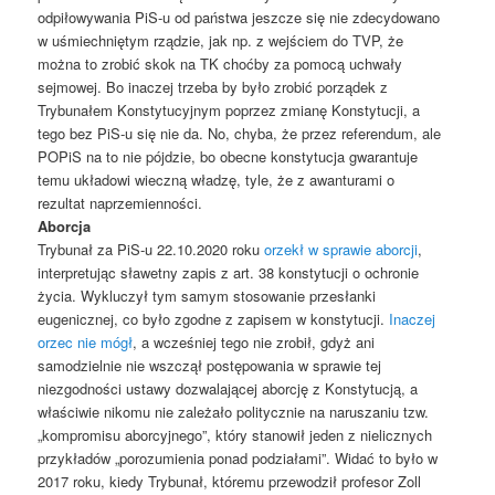
odpiłowywania PiS-u od państwa jeszcze się nie zdecydowano
w uśmiechniętym rządzie, jak np. z wejściem do TVP, że
można to zrobić skok na TK choćby za pomocą uchwały
sejmowej. Bo inaczej trzeba by było zrobić porządek z
Trybunałem Konstytucyjnym poprzez zmianę Konstytucji, a
tego bez PiS-u się nie da. No, chyba, że przez referendum, ale
POPiS na to nie pójdzie, bo obecne konstytucja gwarantuje
temu układowi wieczną władzę, tyle, że z awanturami o
rezultat naprzemienności.
Aborcja
Trybunał za PiS-u 22.10.2020 roku
orzekł w sprawie aborcji
,
interpretując sławetny zapis z art. 38 konstytucji o ochronie
życia. Wykluczył tym samym stosowanie przesłanki
eugenicznej, co było zgodne z zapisem w konstytucji.
Inaczej
orzec nie mógł
, a wcześniej tego nie zrobił, gdyż ani
samodzielnie nie wszczął postępowania w sprawie tej
niezgodności ustawy dozwalającej aborcję z Konstytucją, a
właściwie nikomu nie zależało politycznie na naruszaniu tzw.
„kompromisu aborcyjnego”, który stanowił jeden z nielicznych
przykładów „porozumienia ponad podziałami”. Widać to było w
2017 roku, kiedy Trybunał, któremu przewodził profesor Zoll