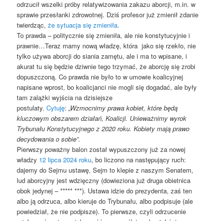
odrzucił wszelki próby relatywizowania zakazu aborcji, m.in. w
sprawie przesłanki zdrowotnej. Dziś profesor już zmienił zdanie
twierdząc,
że sytuacja się zmieniła
.
To prawda – politycznie się zmieniła, ale nie konstytucyjnie i
prawnie…Teraz mamy nową władzę, która jako się rzekło, nie
tylko używa aborcji do siania zamętu, ale i ma to wpisane, i
akurat tu się będzie dziwnie tego trzymać, że aborcję się zrobi
dopuszczoną. Co prawda nie było to w umowie koalicyjnej
napisane wprost, bo koalicjanci nie mogli się dogadać, ale były
tam zalążki wyjścia na dzisiejsze
postulaty.
Cytuję
:
„Wzmocnimy prawa kobiet, które będą
kluczowym obszarem działań, Koalicji. Unieważnimy wyrok
Trybunału Konstytucyjnego z 2020 roku. Kobiety mają prawo
decydowania o sobie”.
Pierwszy poważny balon został wypuszczony już za nowej
władzy
12 lipca 2024 roku
, bo liczono na następujący ruch:
dajemy do Sejmu ustawę, Sejm to klepie z naszym Senatem,
lud aborcyjny jest wdzięczny (dowieziona już druga obietnica
obok jedynej – ***** ***). Ustawa idzie do prezydenta, zaś ten
albo ją odrzuca, albo kieruje do Trybunału, albo podpisuje (ale
powiedział, że nie podpisze). To pierwsze, czyli odrzucenie