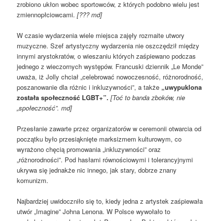
zrobiono ukłon wobec sportowców, z których podobno wielu jest
zmiennopłciowcami.
[??? md]
W czasie wydarzenia wiele miejsca zajęły rozmaite utwory
muzyczne. Szef artystyczny wydarzenia nie oszczędził między
innymi arystokratów, o wieszaniu których zaśpiewano podczas
jednego z wieczornych występów. Francuski dziennik „Le Monde”
uważa, iż Jolly chciał „celebrować nowoczesność, różnorodność,
poszanowanie dla różnic i inkluzywności”, a także
„uwypuklona
została społeczność LGBT+”.
[Toć to banda zboków, nie
„społeczność”. md]
Przesłanie zawarte przez organizatorów w ceremonii otwarcia od
początku było przesiąknięte marksizmem kulturowym, co
wyrażono chęcią promowania „inkluzywności” oraz
„różnorodności”. Pod hasłami równościowymi i tolerancyjnymi
ukrywa się jednakże nic innego, jak stary, dobrze znany
komunizm.
Najbardziej uwidoczniło się to, kiedy jedna z artystek zaśpiewała
utwór „Imagine” Johna Lenona. W Polsce wywołało to