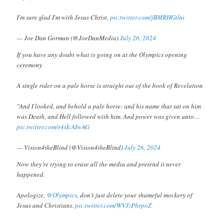
I'm sure glad I'm with Jesus Christ.
pic.twitter.com/jBMRHGtlni
— Joe Dan Gorman (@JoeDanMedia)
July 26, 2024
If you have any doubt what is going on at the Olympics opening
ceremony
A single rider on a pale horse is straight out of the book of Revelation
"And I looked, and behold a pale horse: and his name that sat on him
was Death, and Hell followed with him. And power was given unto…
pic.twitter.com/r4sIcAIwAG
— Vision4theBlind (@Vision4theBlind)
July 26, 2024
Now they’re trying to erase all the media and pretend it never
happened.
Apologize,
@Olympics
, don’t just delete your shameful mockery of
Jesus and Christians.
pic.twitter.com/WVJzPhrpoZ