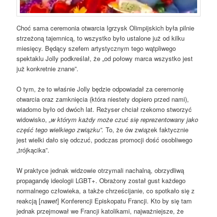
Choć sama ceremonia otwarcia Igrzysk Olimpijskich była pilnie
strzeżoną tajemnicą, to wszystko było ustalone już od kilku
miesięcy. Będący szefem artystycznym tego wątpliwego
spektaklu Jolly podkreślał, że „od połowy marca wszystko jest
już konkretnie znane”.
O tym, że to właśnie Jolly będzie odpowiadał za ceremonię
otwarcia oraz zamknięcia (która niestety dopiero przed nami),
wiadomo było od dwóch lat. Reżyser chciał rzekomo stworzyć
widowisko,
„w którym każdy może czuć się reprezentowany jako
część tego wielkiego związku”.
To, że ów związek faktycznie
jest wielki dało się odczuć, podczas promocji dość osobliwego
„trójkącika”.
W praktyce jednak widzowie otrzymali nachalną, obrzydliwą
propagandę ideologii LGBT+. Obrażony został gust każdego
normalnego człowieka, a także chrześcijanie, co spotkało się z
reakcją [
nawet
] Konferencji Episkopatu Francji. Kto by się tam
jednak przejmował we Francji katolikami, najważniejsze, że