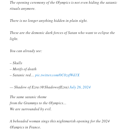
The opening ceremony of the Olympics is not even hiding the satanic
rituals anymore.
There is no longer anything hidden in plain sight.
These are the demonic dark forces of Satan who want to eclipse the
light.
You can already see:
– Skulls
– Motifs of death
– Satanic red…
pic.twitter.com/0C0zsfWd1X
— Shadow of Ezra (@ShadowofEzra)
July 26, 2024
The same satanic theme
from the Grammys to the Olympics…
We are surrounded by evil.
A beheaded woman sings this nightmarish opening for the 2024
Olympics in France.