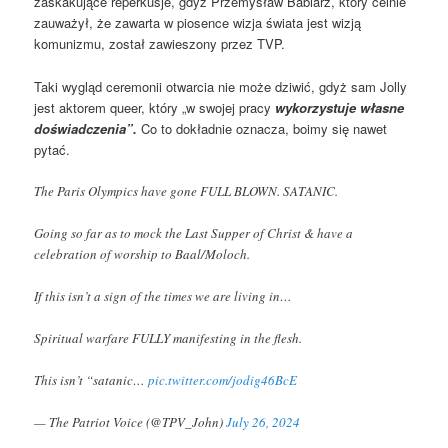
zaskakujące reperkusje, gdyż Przemysław Babiarz, który celnie
zauważył, że zawarta w piosence wizja świata jest wizją
komunizmu, został zawieszony przez TVP.
Taki wygląd ceremonii otwarcia nie może dziwić, gdyż sam Jolly
jest aktorem queer, który „w swojej pracy
wykorzystuje własne
doświadczenia”.
Co to dokładnie oznacza, boimy się nawet
pytać.
The Paris Olympics have gone FULL BLOWN. SATANIC.
Going so far as to mock the Last Supper of Christ & have a
celebration of worship to Baal/Moloch.
If this isn’t a sign of the times we are living in…
Spiritual warfare FULLY manifesting in the flesh.
This isn’t “satanic…
pic.twitter.com/jodig46BcE
— The Patriot Voice (@TPV_John)
July 26, 2024