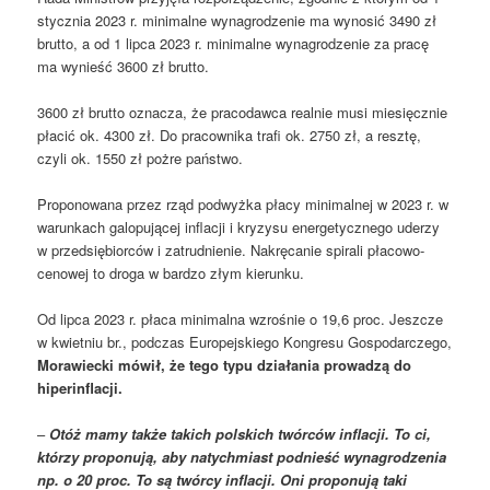
stycznia 2023 r. minimalne wynagrodzenie ma wynosić 3490 zł
brutto, a od 1 lipca 2023 r. minimalne wynagrodzenie za pracę
ma wynieść 3600 zł brutto.
3600 zł brutto oznacza, że pracodawca realnie musi miesięcznie
płacić ok. 4300 zł. Do pracownika trafi ok. 2750 zł, a resztę,
czyli ok. 1550 zł pożre państwo.
Proponowana przez rząd podwyżka płacy minimalnej w 2023 r. w
warunkach galopującej inflacji i kryzysu energetycznego uderzy
w przedsiębiorców i zatrudnienie. Nakręcanie spirali płacowo-
cenowej to droga w bardzo złym kierunku.
Od lipca 2023 r. płaca minimalna wzrośnie o 19,6 proc. Jeszcze
w kwietniu br., podczas Europejskiego Kongresu Gospodarczego,
Morawiecki mówił, że tego typu działania prowadzą do
hiperinflacji.
–
Otóż mamy także takich polskich twórców inflacji. To ci,
którzy proponują, aby natychmiast podnieść wynagrodzenia
np. o 20 proc. To są twórcy inflacji. Oni proponują taki