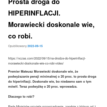
Prosta droga do
HIPERINFLACJI.
Morawiecki doskonale wie,
co robi.
Opublikowany
2022-09-15
https://nczas.com/2022/09/15/na-drodze-do-hiperinflacji-
morawiecki-doskonale-wie-co-robi-video/
Premier Mateusz Morawiecki doskonale wie, że
podwyższanie pensji minimalnej o 20 proc. to prosta droga
do hiperinflacji. Doskonale wie, bo niedawno sam o tym
mówił. Teraz podwyżkę o 20 proc. wprowadza.
Dlaczego to robi?
Rada Ministrów przyjęła rozporządzenie, zgodnie z którym od 1