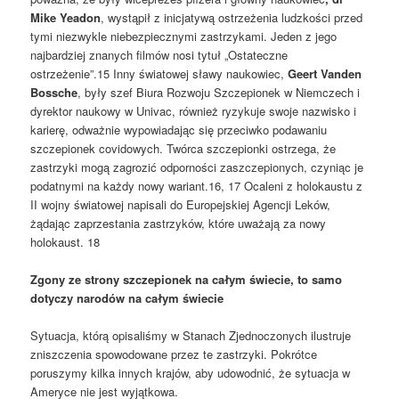
Mike Yeadon
, wystąpił z inicjatywą ostrzeżenia ludzkości przed
tymi niezwykle niebezpiecznymi zastrzykami. Jeden z jego
najbardziej znanych filmów nosi tytuł „Ostateczne
ostrzeżenie”.15 Inny światowej sławy naukowiec,
Geert Vanden
Bossche
, były szef Biura Rozwoju Szczepionek w Niemczech i
dyrektor naukowy w Univac, również ryzykuje swoje nazwisko i
karierę, odważnie wypowiadając się przeciwko podawaniu
szczepionek covidowych. Twórca szczepionki ostrzega, że
zastrzyki mogą zagrozić odporności zaszczepionych, czyniąc je
podatnymi na każdy nowy wariant.16, 17 Ocaleni z holokaustu z
II wojny światowej napisali do Europejskiej Agencji Leków,
żądając zaprzestania zastrzyków, które uważają za nowy
holokaust. 18
Zgony ze strony szczepionek na całym świecie, to samo
dotyczy narodów na całym świecie
Sytuacja, którą opisaliśmy w Stanach Zjednoczonych ilustruje
zniszczenia spowodowane przez te zastrzyki. Pokrótce
poruszymy kilka innych krajów, aby udowodnić, że sytuacja w
Ameryce nie jest wyjątkowa.