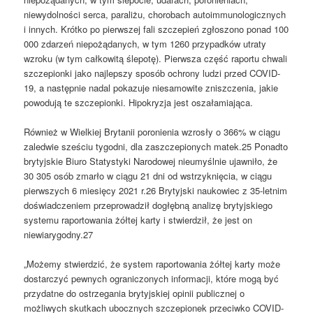
niewydolności serca, paraliżu, chorobach autoimmunologicznych
i innych. Krótko po pierwszej fali szczepień zgłoszono ponad 100
000 zdarzeń niepożądanych, w tym 1260 przypadków utraty
wzroku (w tym całkowitą ślepotę). Pierwsza część raportu chwali
szczepionki jako najlepszy sposób ochrony ludzi przed COVID-
19, a następnie nadal pokazuje niesamowite zniszczenia, jakie
powodują te szczepionki. Hipokryzja jest oszałamiająca.
Również w Wielkiej Brytanii poronienia wzrosły o 366% w ciągu
zaledwie sześciu tygodni, dla zaszczepionych matek.25 Ponadto
brytyjskie Biuro Statystyki Narodowej nieumyślnie ujawniło, że
30 305 osób zmarło w ciągu 21 dni od wstrzyknięcia, w ciągu
pierwszych 6 miesięcy 2021 r.26 Brytyjski naukowiec z 35-letnim
doświadczeniem przeprowadził dogłębną analizę brytyjskiego
systemu raportowania żółtej karty i stwierdził, że jest on
niewiarygodny.27
„Możemy stwierdzić, że system raportowania żółtej karty może
dostarczyć pewnych ograniczonych informacji, które mogą być
przydatne do ostrzegania brytyjskiej opinii publicznej o
możliwych skutkach ubocznych szczepionek przeciwko COVID-