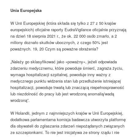
Unia Europejska
W Unii Europejskiej (która składa się tylko z 27 z 50 krajów
europejskich) oficjalne raporty EudraVigilance oficjalnie przyznają
na dzień 18 sierpnia 2021 r., że ok. 22 000 osób zmarło, a 2
miliony doznało skutków ubocznych, z czego 50% jest
poważnych. 19, 20 Czym są poważne obrażenia?
„Należy go sklasyfikować jako »poważny«, jeżeli odpowiada
zdarzeniu medycznemu, które powoduje śmierć, zagraża życiu,
wymaga hospitalizacji szpitalnej, powoduje inny ważny z
medycznego punktu widzenia stan lub przedłużenie istniejącej
hospitalizacji, powoduje trwałą lub znaczącą niepełnosprawność
lub niezdolność do pracy lub jest wrodzoną anomalią/wadą
wrodzoną”.
W Holandii, jednym z najmniejszych krajów w Unii Europejskiej,
dodatkowa parlamentarna komisja badawcza utworzyła platformę
dla obywateli do zgłaszania zdarzeń niepożądanych związanych
ze szczepionkami. To nie jest inicjatywa ze strony rządu i nie