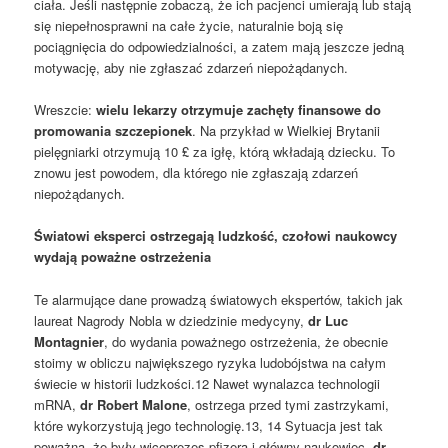
ciała. Jeśli następnie zobaczą, że ich pacjenci umierają lub stają
się niepełnosprawni na całe życie, naturalnie boją się
pociągnięcia do odpowiedzialności, a zatem mają jeszcze jedną
motywację, aby nie zgłaszać zdarzeń niepożądanych.
Wreszcie:
wielu lekarzy otrzymuje zachęty finansowe do
promowania szczepionek
. Na przykład w Wielkiej Brytanii
pielęgniarki otrzymują 10 ₤ za igłę, którą wkładają dziecku. To
znowu jest powodem, dla którego nie zgłaszają zdarzeń
niepożądanych.
Światowi eksperci ostrzegają ludzkość, czołowi naukowcy
wydają poważne ostrzeżenia
Te alarmujące dane prowadzą światowych ekspertów, takich jak
laureat Nagrody Nobla w dziedzinie medycyny,
dr Luc
Montagnier
, do wydania poważnego ostrzeżenia, że obecnie
stoimy w obliczu największego ryzyka ludobójstwa na całym
świecie w historii ludzkości.12 Nawet wynalazca technologii
mRNA,
dr Robert Malone
, ostrzega przed tymi zastrzykami,
które wykorzystują jego technologię.13, 14 Sytuacja jest tak
poważna, że były wiceprezes pfizera i główny naukowiec
, dr