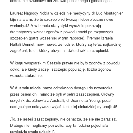
absolutnie szkodliwe dla zdrowia publicznego i globalnego”.
Laureat Nagrody Nobla w dziedzinie medycyny dr Luc Montagnier
bije na alarm, że te szczepionki tworzą niebezpieczne nowe
warianty.43 A w Izraelu statystyki wyraźnie pokazują
dramatyczny wzrost zgonów z powodu covid po rozpoczęciu
szczepień (patrz wcześniej w tym raporcie). Premier Izraela
Naftali Bennet mówi nawet, że ludzie, którzy są teraz najbardziej
zagrożeni, to ci, którzy otrzymali dwie dawki szczepionki.
W kraju wyspiarskim Seszele prawie nie było zgonów z powodu
covid, ale kiedy zaczęli szczepić populację, liczba zgonów
wzrosła stukrotnie.
W Australii młodej parze odmówiono dostępu do noworodka
przez osiem dni, mimo że byli w pełni zaszczepieni. Główny
urzędnik ds. Zdrowia z Australii, dr Jeannette Young, podał
następujące odkrywcze wyjaśnienie tej nieludzkiej sytuacji: 45
„To, że jesteś zaszczepiony, nie oznacza, że się nie zarazisz.
Dlatego nie mogliśmy pozwolić, aby ta rodzina pojechała
odwiedzić swoje dziecko”.