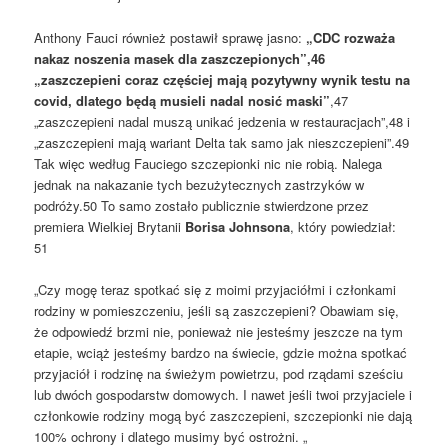
Anthony Fauci również postawił sprawę jasno:
„CDC rozważa
nakaz noszenia masek dla zaszczepionych”,46
„zaszczepieni coraz częściej mają pozytywny wynik testu na
covid, dlatego będą musieli nadal nosić maski”
,47
„zaszczepieni nadal muszą unikać jedzenia w restauracjach”,48 i
„zaszczepieni mają wariant Delta tak samo jak nieszczepieni”.49
Tak więc według Fauciego szczepionki nic nie robią. Nalega
jednak na nakazanie tych bezużytecznych zastrzyków w
podróży.50 To samo zostało publicznie stwierdzone przez
premiera Wielkiej Brytanii
Borisa Johnsona
, który powiedział:
51
„Czy mogę teraz spotkać się z moimi przyjaciółmi i członkami
rodziny w pomieszczeniu, jeśli są zaszczepieni? Obawiam się,
że odpowiedź brzmi nie, ponieważ nie jesteśmy jeszcze na tym
etapie, wciąż jesteśmy bardzo na świecie, gdzie można spotkać
przyjaciół i rodzinę na świeżym powietrzu, pod rządami sześciu
lub dwóch gospodarstw domowych. I nawet jeśli twoi przyjaciele i
członkowie rodziny mogą być zaszczepieni, szczepionki nie dają
100% ochrony i dlatego musimy być ostrożni. „