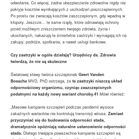
odwołania. Co więcej, żadne ubezpieczenie zdrowotne nigdy nie
pokryje kosztów wynikających z uszkodzeń poszczepiennych.
Po prostu nie zwracają kosztów zaszczepionym, gdy wpadną w
kłopoty. Jeszcze… te same rządy, które odmawiają ochrony
przed możliwym zniszczeniem twojego zdrowia, życia i
ukochanych, nakazują te śmiertelne zastrzyki i wymagają ich na
zakupy, podróże, spotkania, a nawet usługi bankowe.
Czy zastrzyki w ogóle działają? Urzędnicy ds. Zdrowia
twierdzą, że nie są skuteczne
Światowej sławy twórca szczepionek
Geert Vanden
Bossche
MVD, PhD ostrzega, że
te zastrzyki niszczą układ
odpornościowy organizmu, czyniąc zaszczepionych
podatnymi na każdy nowy wariant choroby.41
Mówi również:
„Masowe kampanie szczepień podczas pandemii wysoce
zakaźnych wariantów nie kontrolują transmisji wirusa.
Zamiast
przyczyniać się do budowania odporności stada,
dramatycznie opóźniają naturalne ustanowienie odporności
stada.
Dlatego trwające powszechne kampanie szczepień są