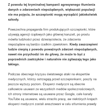
Z powodu tej kryminalnej kampanii agresywnego tłumienia
danych o zdarzeniach niepożądanych, większość populacji
nie ma pojęcia, że szczepionki mogą wyrządzić jakiekolwiek
szkody.
Powszechna propaganda firm produkujących szczepionki, które
używają agencji rządowych jako głównej karuzeli, po prostu
mówiła ludzkości przez dziesięciolecia, że zdarzenia
niepożądane są bardzo rzadkim zjawiskiem.
Kiedy zaszczepieni
ludzie cierpią z powodu poważnych zdarzeń niepożądanych,
nawet nie przychodzi im do głowy, że może to być z
poprzednich zastrzyków i naturalnie nie zgłaszają tego jako
takiego.
Podczas obecnego kryzysu światowego ataki na ekspertów
medycznych, którzy ostrzegają przed szczepionkami, poszły na
jeszcze wyższy poziom. Eksperci medyczni są obecnie
całkowicie usuwani ze wszystkich mediów społecznościowych,
ich strony internetowe są usuwane przez Google, całe kanały
YouTube są usuwane, wielu straciło pracę, aw niektórych krajach
eksperci medyczni zostali aresztowani w celu stłumienia prawdy