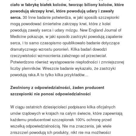
ciało w fabrykę białek kolców, tworząc biliony kolców, które
powodują skrzepy krwi, które powodują udary i zawały
serca.
30 Inne badanie potwierdza, w jaki sposób szczepionki
mogą powodować śmiertelne zakrzepy krwi, które z kolei
powodują zawały serca i udary mózgu. New England Journal of
Medicine pokazuje, w jaki sposób zastrzyki powodują zapalenie
serca, i to samo czasopismo opublikowało badanie dotyczące
dramatycznego wzrostu poronień. Kilka badań dowodzi
rzeczywistości wzmocnienia zależnego od przeciwciał.
Potwierdzono również występowanie niepłodności i zmniejszonej
liczby plemników. Wreszcie badanie wykazało, że zastrzyki
powodują raka.A to tylko kilka przykładów…
Zwolniony z odpowiedzialności, żaden producent
szczepionki nie ponosi odpowiedzialności
W ciągu ostatnich dziesięcioleci podpisano kilka oficjalnych
umów rządowych w krajach na całym świecie, które zapewniają
każdemu producentowi szczepionek 100% ochronę przed
wszelką odpowiedzialnością. Nie ma znaczenia, jak wiele
zniszczeń powodują ich produkty, nikt nie ma możliwości