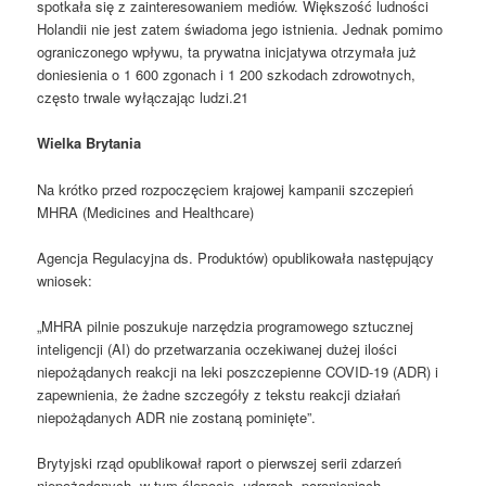
spotkała się z zainteresowaniem mediów. Większość ludności
Holandii nie jest zatem świadoma jego istnienia. Jednak pomimo
ograniczonego wpływu, ta prywatna inicjatywa otrzymała już
doniesienia o 1 600 zgonach i 1 200 szkodach zdrowotnych,
często trwale wyłączając ludzi.21
Wielka Brytania
Na krótko przed rozpoczęciem krajowej kampanii szczepień
MHRA (Medicines and Healthcare)
Agencja Regulacyjna ds. Produktów) opublikowała następujący
wniosek:
„MHRA pilnie poszukuje narzędzia programowego sztucznej
inteligencji (AI) do przetwarzania oczekiwanej dużej ilości
niepożądanych reakcji na leki poszczepienne COVID-19 (ADR) i
zapewnienia, że żadne szczegóły z tekstu reakcji działań
niepożądanych ADR nie zostaną pominięte”.
Brytyjski rząd opublikował raport o pierwszej serii zdarzeń
niepożądanych, w tym ślepocie, udarach, poronieniach,