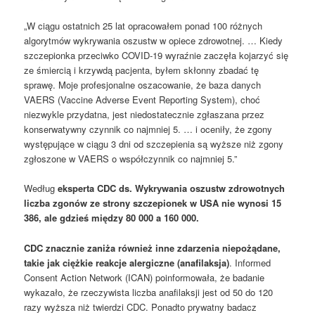
„W ciągu ostatnich 25 lat opracowałem ponad 100 różnych
algorytmów wykrywania oszustw w opiece zdrowotnej. … Kiedy
szczepionka przeciwko COVID-19 wyraźnie zaczęła kojarzyć się
ze śmiercią i krzywdą pacjenta, byłem skłonny zbadać tę
sprawę. Moje profesjonalne oszacowanie, że baza danych
VAERS (Vaccine Adverse Event Reporting System), choć
niezwykle przydatna, jest niedostatecznie zgłaszana przez
konserwatywny czynnik co najmniej 5. … i oceniły, że zgony
występujące w ciągu 3 dni od szczepienia są wyższe niż zgony
zgłoszone w VAERS o współczynnik co najmniej 5.”
Według
eksperta CDC ds. Wykrywania oszustw zdrowotnych
liczba zgonów ze strony szczepionek w USA nie wynosi 15
386, ale gdzieś między 80 000 a 160 000.
CDC znacznie zaniża również inne zdarzenia niepożądane,
takie jak ciężkie reakcje alergiczne (anafilaksja)
. Informed
Consent Action Network (ICAN) poinformowała, że badanie
wykazało, że rzeczywista liczba anafilaksji jest od 50 do 120
razy wyższa niż twierdzi CDC. Ponadto prywatny badacz