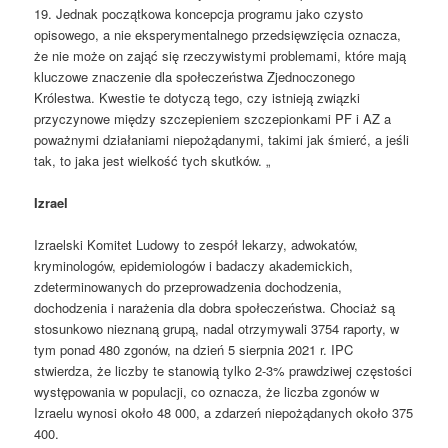
19. Jednak początkowa koncepcja programu jako czysto
opisowego, a nie eksperymentalnego przedsięwzięcia oznacza,
że nie może on zająć się rzeczywistymi problemami, które mają
kluczowe znaczenie dla społeczeństwa Zjednoczonego
Królestwa. Kwestie te dotyczą tego, czy istnieją związki
przyczynowe między szczepieniem szczepionkami PF i AZ a
poważnymi działaniami niepożądanymi, takimi jak śmierć, a jeśli
tak, to jaka jest wielkość tych skutków. „
Izrael
Izraelski Komitet Ludowy to zespół lekarzy, adwokatów,
kryminologów, epidemiologów i badaczy akademickich,
zdeterminowanych do przeprowadzenia dochodzenia,
dochodzenia i narażenia dla dobra społeczeństwa. Chociaż są
stosunkowo nieznaną grupą, nadal otrzymywali 3754 raporty, w
tym ponad 480 zgonów, na dzień 5 sierpnia 2021 r. IPC
stwierdza, że liczby te stanowią tylko 2-3% prawdziwej częstości
występowania w populacji, co oznacza, że liczba zgonów w
Izraelu wynosi około 48 000, a zdarzeń niepożądanych około 375
400.