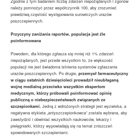
Zgodnie z tym badaniem liczbę zdarzeń niepożądanych i zgonów
należy pomnożyć przez współczynnik 100, aby zrozumieć
prawdziwą częstość występowania surowiczych urazów
poszczepiennych.
Przyczyny zaniżania raportów, populacja jest źle
poinformowana
Powodem, dla którego zgłasza się mniej niż 1% zdarzeń
niepożądanych, jest przede wszystkim to, że większość
populacji nie jest świadoma istnienia systemów zgłaszania
urazów poszczepiennych. Po drugie,
przemysł farmaceutyczny
w ciągu ostatnich dziesięcioleci prowadził nieubłaganą
wojnę medialną przeciwko wszystkim ekspertom
medycznym, którzy próbowali poinformować opinię
publiczną o niebezpieczeństwach związanych ze
szczepionkami.
Jedną z wdrożonych strategii jest wyzwiska, a
negatywna etykieta „antyszczepionkowca” została wybrana, aby
zawstydzić i obwiniać wszystkich naukowców, lekarzy i
pielęgniarki, którzy wypowiadają się na temat zniszczeń
spowodowanych szczepieniami.