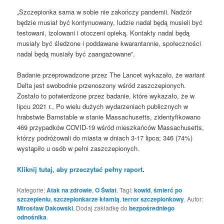
„Szczepionka sama w sobie nie zakończy pandemii. Nadzór
będzie musiał być kontynuowany, ludzie nadal będą musieli być
testowani, izolowani i otoczeni opieką. Kontakty nadal będą
musiały być śledzone i poddawane kwarantannie, społeczności
nadal będą musiały być zaangażowane”.
Badanie przeprowadzone przez The Lancet wykazało, że wariant
Delta jest swobodnie przenoszony wśród zaszczepionych.
Zostało to potwierdzone przez badanie, które wykazało, że w
lipcu 2021 r., Po wielu dużych wydarzeniach publicznych w
hrabstwie Barnstable w stanie Massachusetts, zidentyfikowano
469 przypadków COVID-19 wśród mieszkańców Massachusetts,
którzy podróżowali do miasta w dniach 3-17 lipca; 346 (74%)
wystąpiło u osób w pełni zaszczepionych.
Kliknij tutaj, aby przeczytać pełny raport
.
Kategorie:
Atak na zdrowie
,
O Świat
. Tagi:
kowid
,
śmierć po
szczepieniu
,
szczepionkarze kłamią
,
terror szczepionkowy
. Autor:
Mirosław Dakowski
. Dodaj zakładkę do
bezpośredniego
odnośnika
.