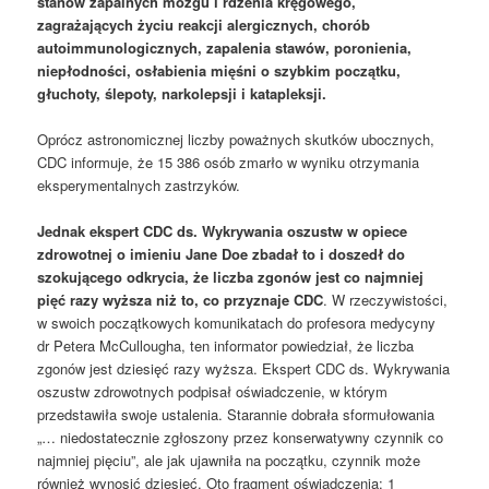
stanów zapalnych mózgu i rdzenia kręgowego,
zagrażających życiu reakcji alergicznych, chorób
autoimmunologicznych, zapalenia stawów, poronienia,
niepłodności, osłabienia mięśni o szybkim początku,
głuchoty, ślepoty, narkolepsji i katapleksji.
Oprócz astronomicznej liczby poważnych skutków ubocznych,
CDC informuje, że 15 386 osób zmarło w wyniku otrzymania
eksperymentalnych zastrzyków.
Jednak ekspert CDC ds. Wykrywania oszustw w opiece
zdrowotnej o imieniu Jane Doe zbadał to i doszedł do
szokującego odkrycia, że liczba zgonów jest co najmniej
pięć razy wyższa niż to, co przyznaje CDC
. W rzeczywistości,
w swoich początkowych komunikatach do profesora medycyny
dr Petera McCullougha, ten informator powiedział, że liczba
zgonów jest dziesięć razy wyższa. Ekspert CDC ds. Wykrywania
oszustw zdrowotnych podpisał oświadczenie, w którym
przedstawiła swoje ustalenia. Starannie dobrała sformułowania
„… niedostatecznie zgłoszony przez konserwatywny czynnik co
najmniej pięciu”, ale jak ujawniła na początku, czynnik może
również wynosić dziesięć. Oto fragment oświadczenia: 1