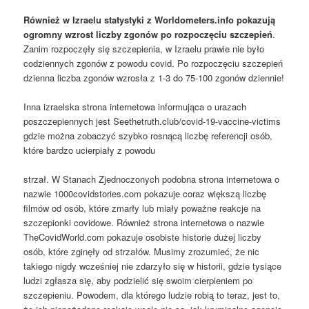
Również w Izraelu statystyki z Worldometers.info pokazują
ogromny wzrost liczby zgonów po rozpoczęciu szczepień
.
Zanim rozpoczęły się szczepienia, w Izraelu prawie nie było
codziennych zgonów z powodu covid. Po rozpoczęciu szczepień
dzienna liczba zgonów wzrosła z 1-3 do 75-100 zgonów dziennie!
Inna izraelska strona internetowa informująca o urazach
poszczepiennych jest Seethetruth.club/covid-19-vaccine-victims
gdzie można zobaczyć szybko rosnącą liczbę referencji osób,
które bardzo ucierpiały z powodu
strzał. W Stanach Zjednoczonych podobna strona internetowa o
nazwie 1000covidstories.com pokazuje coraz większą liczbę
filmów od osób, które zmarły lub miały poważne reakcje na
szczepionki covidowe. Również strona internetowa o nazwie
TheCovidWorld.com pokazuje osobiste historie dużej liczby
osób, które zginęły od strzałów. Musimy zrozumieć, że nic
takiego nigdy wcześniej nie zdarzyło się w historii, gdzie tysiące
ludzi zgłasza się, aby podzielić się swoim cierpieniem po
szczepieniu. Powodem, dla którego ludzie robią to teraz, jest to,