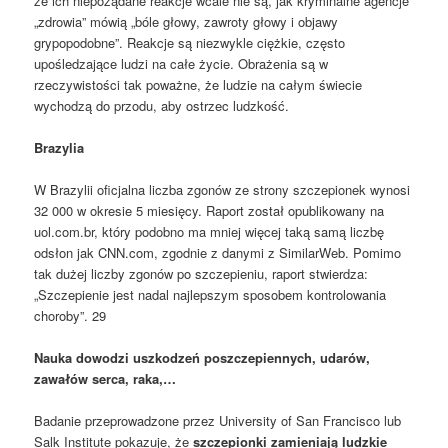
że ich niepożądane reakcje wcale nie są, jak kryminalne agencje
„zdrowia” mówią „bóle głowy, zawroty głowy i objawy
grypopodobne”. Reakcje są niezwykle ciężkie, często
upośledzające ludzi na całe życie. Obrażenia są w
rzeczywistości tak poważne, że ludzie na całym świecie
wychodzą do przodu, aby ostrzec ludzkość.
Brazylia
W Brazylii oficjalna liczba zgonów ze strony szczepionek wynosi
32 000 w okresie 5 miesięcy. Raport został opublikowany na
uol.com.br, który podobno ma mniej więcej taką samą liczbę
odsłon jak CNN.com, zgodnie z danymi z SimilarWeb. Pomimo
tak dużej liczby zgonów po szczepieniu, raport stwierdza:
„Szczepienie jest nadal najlepszym sposobem kontrolowania
choroby”. 29
Nauka dowodzi uszkodzeń poszczepiennych, udarów,
zawałów serca, raka,…
Badanie przeprowadzone przez University of San Francisco lub
Salk Institute pokazuje, że
szczepionki zamieniają ludzkie