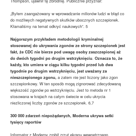
Thompson, ujawnił tę zbrodnię. Publicznie przyznał:
„Byłem zaangażowany w wprowadzanie milionów ludzi w błąd co
do możliwych negatywnych skutków ubocznych szczepionek.
Kłamaliśmy na temat odkryć naukowych”. 5
Najgorszym przykładem metodologii kryminalnej
stosowanej do ukrywania zgonów ze strony szczepionek jest
fakt, że CDC nie bierze pod uwagę osoby zaszczepionej aż
do dwóch tygodni po drugim wstrzyknięciu
.
Oznacza to, że
każdy, kto umiera w ciągu kilku tygodni przed lub dwa
tygodnie po drugim wstrzyknięciu, jest uważany za
nieszczepionego zgonu,
a zatem nie jest liczony jako zgon
szczepionkowy. W ten sposób mogą zignorować zdecydowaną
większość zgonów po wstrzyknięciu. Jest to metoda nr 1
stosowana w krajach na całym świecie w celu ukrycia
niezliczonej liczby zgonów ze szczepionek. 6,7
300 000 zdarzeń niepożądanych, Moderna ukrywa setki
tysięcy raportów
Informator z Moderny zrobił zrzut ekranu wewnętrznego