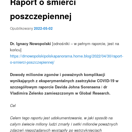
Raport o śmierci
poszczepiennej
Opublikowany
2022-05-02
Dr. Ignacy Nowopolski
[odnośniki – w pełnym raporcie, jest na
końcu]
https://drnowopolskipolskapanorama.home.blog/2022/04/30/raport-
o-smierci-poszczepiennej/
Dowody milionów zgonów i poważnych komplikacji
wynikających z eksperymentalnych zastrzyków COVID-19 w
szczegółowym raporcie Davida Johna Sorensena
i
dr
Vladimira Zelenko zamieszczonym w Global Research.
Cel
Celem tego raportu jest udokumentowanie, w jaki sposób na
całym świecie miliony ludzi zmarły i setki milionów poważnych
zdarzeń niepożądanych wystąpiły po wstrzyknięciach