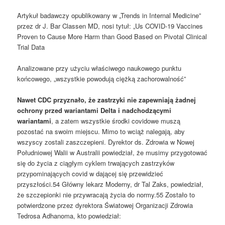
Artykuł badawczy opublikowany w „Trends in Internal Medicine”
przez dr J. Bar Classen MD, nosi tytuł: „Us COVID-19 Vaccines
Proven to Cause More Harm than Good Based on Pivotal Clinical
Trial Data
Analizowane przy użyciu właściwego naukowego punktu
końcowego, „wszystkie powodują ciężką zachorowalność”
Nawet CDC przyznało, że zastrzyki nie zapewniają żadnej
ochrony przed wariantami Delta i nadchodzącymi
wariantami
, a zatem wszystkie środki covidowe muszą
pozostać na swoim miejscu. Mimo to wciąż nalegają, aby
wszyscy zostali zaszczepieni. Dyrektor ds. Zdrowia w Nowej
Południowej Walii w Australii powiedział, że musimy przygotować
się do życia z ciągłym cyklem trwających zastrzyków
przypominających covid w dającej się przewidzieć
przyszłości.54 Główny lekarz Moderny, dr Tal Zaks, powiedział,
że szczepionki nie przywracają życia do normy.55 Zostało to
potwierdzone przez dyrektora Światowej Organizacji Zdrowia
Tedrosa Adhanoma, kto powiedział: