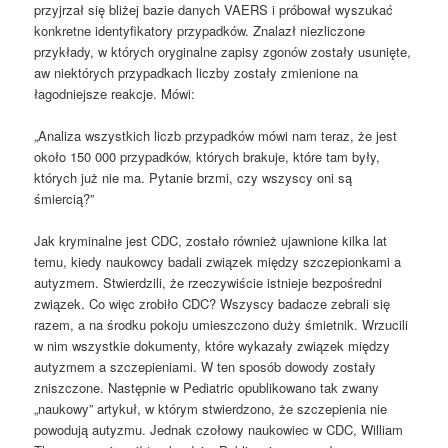
przyjrzał się bliżej bazie danych VAERS i próbował wyszukać
konkretne identyfikatory przypadków. Znalazł niezliczone
przykłady, w których oryginalne zapisy zgonów zostały usunięte,
aw niektórych przypadkach liczby zostały zmienione na
łagodniejsze reakcje. Mówi:
„Analiza wszystkich liczb przypadków mówi nam teraz, że jest
około 150 000 przypadków, których brakuje, które tam były,
których już nie ma. Pytanie brzmi, czy wszyscy oni są
śmiercią?”
Jak kryminalne jest CDC, zostało również ujawnione kilka lat
temu, kiedy naukowcy badali związek między szczepionkami a
autyzmem. Stwierdzili, że rzeczywiście istnieje bezpośredni
związek. Co więc zrobiło CDC? Wszyscy badacze zebrali się
razem, a na środku pokoju umieszczono duży śmietnik. Wrzucili
w nim wszystkie dokumenty, które wykazały związek między
autyzmem a szczepieniami. W ten sposób dowody zostały
zniszczone. Następnie w Pediatric opublikowano tak zwany
„naukowy” artykuł, w którym stwierdzono, że szczepienia nie
powodują autyzmu. Jednak czołowy naukowiec w CDC, William