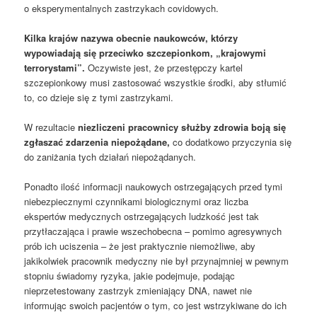
o eksperymentalnych zastrzykach covidowych.
Kilka krajów nazywa obecnie naukowców, którzy
wypowiadają się przeciwko szczepionkom, „krajowymi
terrorystami”.
Oczywiste jest, że przestępczy kartel
szczepionkowy musi zastosować wszystkie środki, aby stłumić
to, co dzieje się z tymi zastrzykami.
W rezultacie
niezliczeni pracownicy służby zdrowia boją się
zgłaszać zdarzenia niepożądane,
co dodatkowo przyczynia się
do zaniżania tych działań niepożądanych.
Ponadto ilość informacji naukowych ostrzegających przed tymi
niebezpiecznymi czynnikami biologicznymi oraz liczba
ekspertów medycznych ostrzegających ludzkość jest tak
przytłaczająca i prawie wszechobecna – pomimo agresywnych
prób ich uciszenia – że jest praktycznie niemożliwe, aby
jakikolwiek pracownik medyczny nie był przynajmniej w pewnym
stopniu świadomy ryzyka, jakie podejmuje, podając
nieprzetestowany zastrzyk zmieniający DNA, nawet nie
informując swoich pacjentów o tym, co jest wstrzykiwane do ich