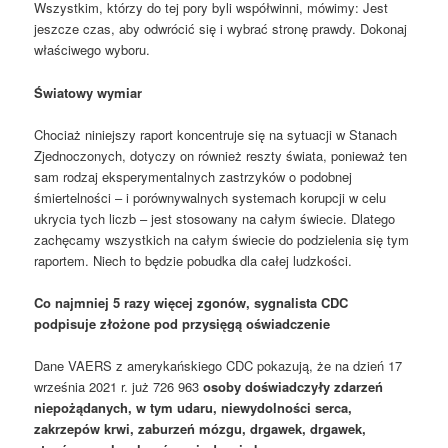
Wszystkim, którzy do tej pory byli współwinni, mówimy: Jest
jeszcze czas, aby odwrócić się i wybrać stronę prawdy. Dokonaj
właściwego wyboru.
Światowy wymiar
Chociaż niniejszy raport koncentruje się na sytuacji w Stanach
Zjednoczonych, dotyczy on również reszty świata, ponieważ ten
sam rodzaj eksperymentalnych zastrzyków o podobnej
śmiertelności – i porównywalnych systemach korupcji w celu
ukrycia tych liczb – jest stosowany na całym świecie. Dlatego
zachęcamy wszystkich na całym świecie do podzielenia się tym
raportem. Niech to będzie pobudka dla całej ludzkości.
Co najmniej 5 razy więcej zgonów, sygnalista CDC
podpisuje złożone pod przysięgą oświadczenie
Dane VAERS z amerykańskiego CDC pokazują, że na dzień 17
września 2021 r. już 726 963
osoby doświadczyły zdarzeń
niepożądanych, w tym udaru, niewydolności serca,
zakrzepów krwi, zaburzeń mózgu, drgawek, drgawek,