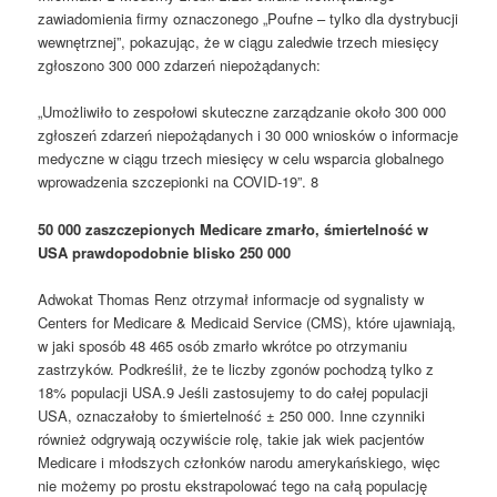
zawiadomienia firmy oznaczonego „Poufne – tylko dla dystrybucji
wewnętrznej”, pokazując, że w ciągu zaledwie trzech miesięcy
zgłoszono 300 000 zdarzeń niepożądanych:
„Umożliwiło to zespołowi skuteczne zarządzanie około 300 000
zgłoszeń zdarzeń niepożądanych i 30 000 wniosków o informacje
medyczne w ciągu trzech miesięcy w celu wsparcia globalnego
wprowadzenia szczepionki na COVID-19”. 8
50 000 zaszczepionych Medicare zmarło, śmiertelność w
USA prawdopodobnie blisko 250 000
Adwokat Thomas Renz otrzymał informacje od sygnalisty w
Centers for Medicare & Medicaid Service (CMS), które ujawniają,
w jaki sposób 48 465 osób zmarło wkrótce po otrzymaniu
zastrzyków. Podkreślił, że te liczby zgonów pochodzą tylko z
18% populacji USA.9 Jeśli zastosujemy to do całej populacji
USA, oznaczałoby to śmiertelność ± 250 000. Inne czynniki
również odgrywają oczywiście rolę, takie jak wiek pacjentów
Medicare i młodszych członków narodu amerykańskiego, więc
nie możemy po prostu ekstrapolować tego na całą populację