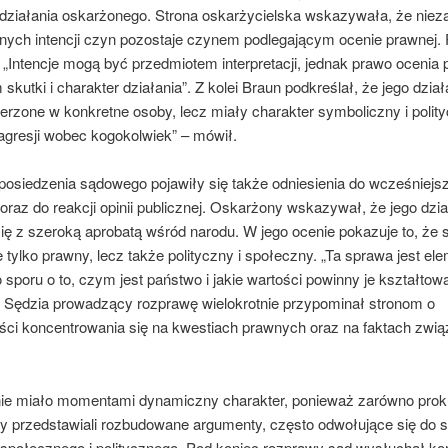
ziałania oskarżonego. Strona oskarżycielska wskazywała, że nieza
nych intencji czyn pozostaje czynem podlegającym ocenie prawnej. 
: „Intencje mogą być przedmiotem interpretacji, jednak prawo ocenia
skutki i charakter działania”. Z kolei Braun podkreślał, że jego dział
rzone w konkretne osoby, lecz miały charakter symboliczny i polity
 agresji wobec kogokolwiek” – mówił.
 posiedzenia sądowego pojawiły się także odniesienia do wcześniejs
raz do reakcji opinii publicznej. Oskarżony wskazywał, że jego dzia
się z szeroką aprobatą wśród narodu. W jego ocenie pokazuje to, że
 tylko prawny, lecz także polityczny i społeczny. „Ta sprawa jest e
sporu o to, czym jest państwo i jakie wartości powinny je kształtow
ł. Sędzia prowadzący rozprawę wielokrotnie przypominał stronom o
ści koncentrowania się na kwestiach prawnych oraz na faktach zwi
.
ie miało momentami dynamiczny charakter, ponieważ zarówno prokur
ny przedstawiali rozbudowane argumenty, często odwołujące się do 
 społecznego i politycznego. Pod koniec rozprawy sąd wysłuchał k