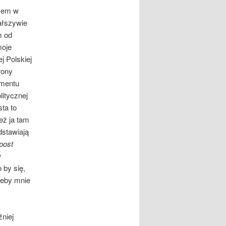
ałem w
fałszywie
m od
moje
j Polskiej
rony
amentu
litycznej
ta to
eż ja tam
dstawiają
post
w
 by się,
żeby mnie
źniej