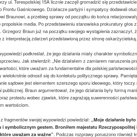
rzy ul. Terespolskiej 15A licznie zaczęli gromadzić się przedstawicie
o Frontu Gaśnicowego. Działacze partyjni i sympatycy dodawali otu
wi Braunowi, a przebieg sprawy od początku do końca relacjonował
 propolskie media. Po przedstawieniu stanowiska prokuratury głos z
. Grzegorz Braun już na początku swojego wystąpienia zaznaczył, ż
 z interpretacją zdarzeń przedstawioną przez stronę oskarżycielską.
ypowiedzi podkreślał, że jego działania miały charakter symboliczn
przeciwu. Jak stwierdził: „Nie działałem z zamiarem naruszenia pr
 wartości, które uważam za fundamentalne dla polskiej państwowości
wielokrotnie odnosił się do kontekstu politycznego sprawy. Pamięta
nie sądowe jest elementem szerszego sporu ideowego, który toczy 
i publicznej. Braun argumentował, że jego działania były formą manif
oraz protestu wobec zjawisk, które zagrażają suwerenności państwa 
ym wartościom.
z fragmentów swojej wypowiedzi powiedział:
„Moje działanie było
 i symbolicznym gestem. Broniłem majestatu Rzeczypospolitej 
, które uważam za ważne”
. Podczas rozprawy poruszono również k