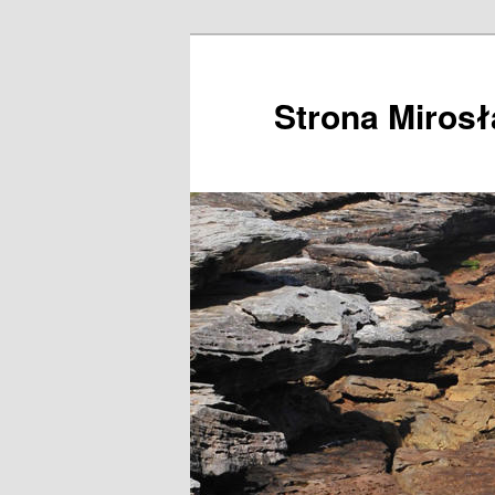
Przeskocz
do
tekstu
Strona Miros