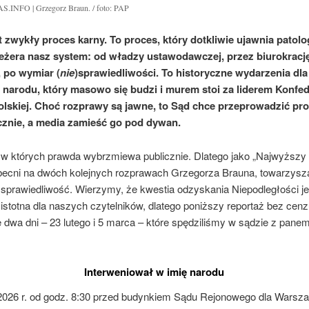
.INFO | Grzegorz Braun. / foto: PAP
st zwykły proces karny. To proces, który dotkliwie ujawnia patolog
zeżera nasz system: od władzy ustawodawczej, przez biurokracj
 po wymiar (
nie
)sprawiedliwości. To historyczne wydarzenia dla
 narodu, który masowo się budzi i murem stoi za liderem Konfed
lskiej. Choć rozprawy są jawne, to Sąd chce przeprowadzić pr
znie, a media zamieść go pod dywan.
, w których prawda wybrzmiewa publicznie. Dlatego jako „Najwyższy
becni na dwóch kolejnych rozprawach Grzegorza Brauna, towarzys
 sprawiedliwość. Wierzymy, że kwestia odzyskania Niepodległości je
istotna dla naszych czytelników, dlatego poniższy reportaż bez cenz
e dwa dni – 23 lutego i 5 marca – które spędziliśmy w sądzie z pan
Interweniował w imię narodu
 2026 r. od godz. 8:30 przed budynkiem Sądu Rejonowego dla Warsz