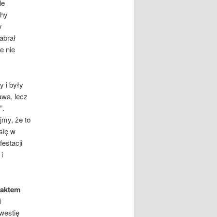
le
chy
y
abrał
e nie
y i były
awa, lecz
”.
jmy, że to
się w
estacji
i
 aktem
i
westię