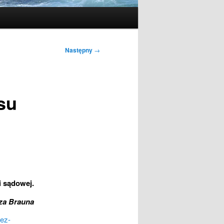
Następny
→
su
i sądowej.
za Brauna
bez-