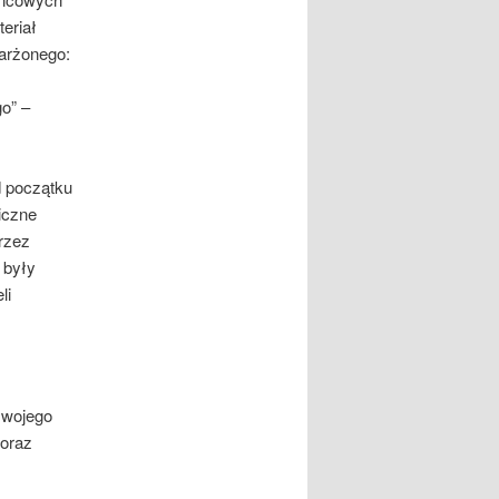
eriał
karżonego:
o” –
d początku
iczne
rzez
 były
li
swojego
 oraz