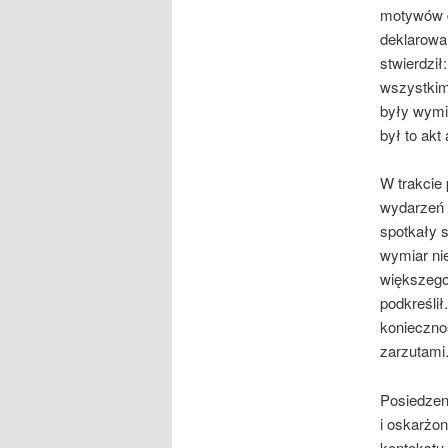
motywów d
deklarowa
stwierdził
wszystkim 
były wymie
był to akt
W trakcie
wydarzeń o
spotkały 
wymiar nie
większego 
podkreśli
konieczno
zarzutami
Posiedzen
i oskarżo
kontekstu