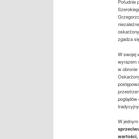
Południe p
Szerokieg
Grzegorzo
niezależne
oskarżony
zgadza się
W swojej w
wyrazem s
w obronie
Oskarżony 
postępowa
przestrzen
poglądów 
tradycyjn
W jednym 
sprzeciwu
wartości