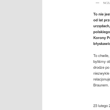
NCZAS
To nie je
od lat pr
urzędach,
polskiego
Korony Po
błyskawic
To chwile
byliśmy o
drodze po
niezwykle 
relacjonuj
Braunem.
23 lutego