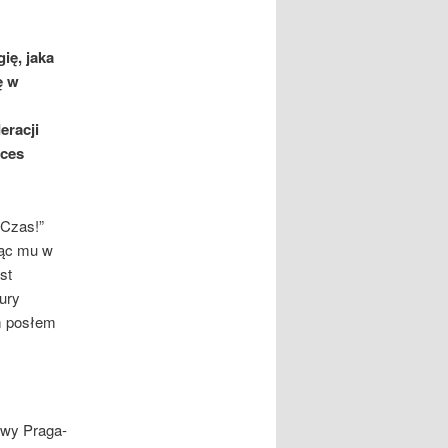
ię, jaka
ę w
eracji
oces
 Czas!”
ząc mu w
st
ury
em posłem
awy Praga-