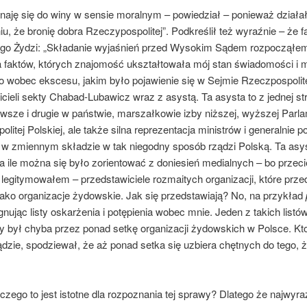
znaję się do winy w sensie moralnym – powiedział – ponieważ dział
u, że bronię dobra Rzeczypospolitej”. Podkreślił też wyraźnie – że 
 go Żydzi: „Składanie wyjaśnień przed Wysokim Sądem rozpocząłe
 faktów, których znajomość ukształtowała mój stan świadomości i 
 wobec ekscesu, jakim było pojawienie się w Sejmie Rzeczpospolite
cieli sekty Chabad-Lubawicz wraz z asystą. Ta asysta to z jednej st
rwsze i drugie w państwie, marszałkowie izby niższej, wyższej Parl
litej Polskiej, ale także silna reprezentacja ministrów i generalnie po
ra w zmiennym składzie w tak niegodny sposób rządzi Polską. Ta asys
a ile można się było zorientować z doniesień medialnych – bo przeci
 legitymowałem – przedstawiciele rozmaitych organizacji, które prze
jako organizacje żydowskie. Jak się przedstawiają? No, na przykład
gnując listy oskarżenia i potępienia wobec mnie. Jeden z takich listó
 był chyba przez ponad setkę organizacji żydowskich w Polsce. Kto
dzie, spodziewał, że aż ponad setka się uzbiera chętnych do tego, 
laczego to jest istotne dla rozpoznania tej sprawy? Dlatego że najwyra