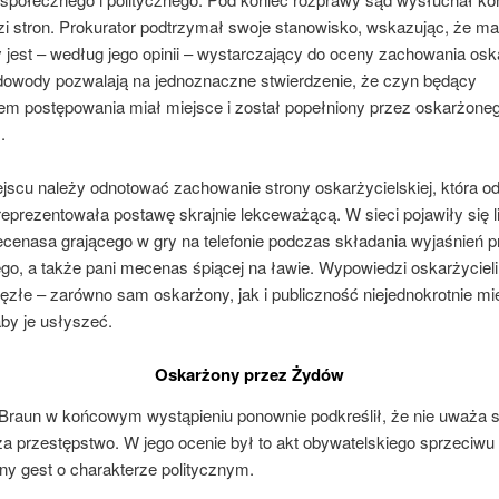
i stron. Prokurator podtrzymał swoje stanowisko, wskazując, że mat
jest – według jego opinii – wystarczający do oceny zachowania os
dowody pozwalają na jednoznaczne stwierdzenie, że czyn będący
em postępowania miał miejsce i został popełniony przez oskarżoneg
.
jscu należy odnotować zachowanie strony oskarżycielskiej, która o
eprezentowała postawę skrajnie lekceważącą. W sieci pojawiły się l
ecenasa grającego w gry na telefonie podczas składania wyjaśnień p
go, a także pani mecenas śpiącej na ławie. Wypowiedzi oskarżycieli
ięzłe – zarówno sam oskarżony, jak i publiczność niejednokrotnie mie
by je usłyszeć.
Oskarżony przez Żydów
Braun w końcowym wystąpieniu ponownie podkreślił, że nie uważa 
za przestępstwo. W jego ocenie był to akt obywatelskiego sprzeciwu
ny gest o charakterze politycznym.