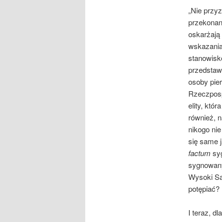
„Nie przy
przekonani
oskarżają
wskazania
stanowisko
przedstawi
osoby pie
Rzeczpospo
elity, któ
również, n
nikogo nie
się same 
factum
sy
sygnowany
Wysoki Są
potępiać?
I teraz, d