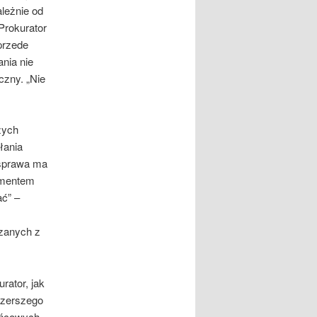
leżnie od
Prokurator
 przede
ania nie
czny. „Nie
zych
łania
 sprawa ma
lementem
ać” –
ązanych z
ator, jak
szerszego
ońcowych