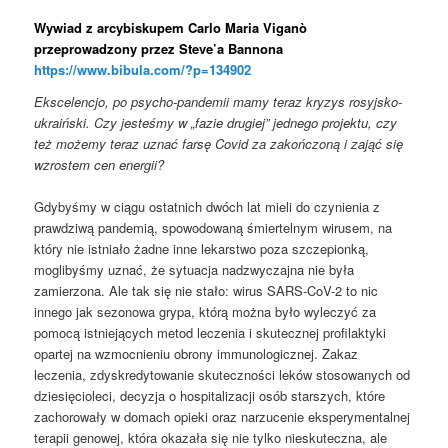
Wywiad z arcybiskupem Carlo Maria Viganò
przeprowadzony przez Steve’a Bannona
https://www.bibula.com/?p=134902
Ekscelencjo, po psycho-pandemii mamy teraz kryzys rosyjsko-
ukraiński. Czy jesteśmy w „fazie drugiej” jednego projektu, czy
też możemy teraz uznać farsę Covid za zakończoną i zająć się
wzrostem cen energii?
Gdybyśmy w ciągu ostatnich dwóch lat mieli do czynienia z
prawdziwą pandemią, spowodowaną śmiertelnym wirusem, na
który nie istniało żadne inne lekarstwo poza szczepionką,
moglibyśmy uznać, że sytuacja nadzwyczajna nie była
zamierzona. Ale tak się nie stało: wirus SARS-CoV-2 to nic
innego jak sezonowa grypa, którą można było wyleczyć za
pomocą istniejących metod leczenia i skutecznej profilaktyki
opartej na wzmocnieniu obrony immunologicznej. Zakaz
leczenia, zdyskredytowanie skuteczności leków stosowanych od
dziesięcioleci, decyzja o hospitalizacji osób starszych, które
zachorowały w domach opieki oraz narzucenie eksperymentalnej
terapii genowej, która okazała się nie tylko nieskuteczna, ale