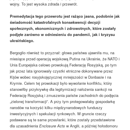
wojny. To jest wysoka zdrada i przewrót.
Premedytacja tego przewrotu jest rażąco jasna, podobnie jak
świadomość katastrofalnych konsekwencji decyzji
społecznych, ekonomicznych i zdrowotnych, które zostały
podjęte zarówno w odniesieniu do pandemii, jak i kryzysu
ukraińskiego.
Bergoglio również to przyznał: głowa państwa ujawniła mu, na
miesiące przed operacją wojskową Putina na Ukrainie, że NATO i
Unia Europejska celowo prowokują Federację Rosyjską, po tym
jak przez lata ignorowały czystki etniczne dokonywane przez
Kijów wobec rosyjskojęzycznej mniejszości w Donbasie i na
Krymie. Celem tej prowokacji było wywołanie konfliktu, który
stanowiłby przykrywkę dla legitymizacji nałożenia sankcji na
Federację Rosyjską i zmuszenia państw zachodnich do podjęcia
„zielonej transformacji”. A przy tym protegowałaby gospodarkę
narodów na korzyść kilku międzynarodowych funduszy
inwestycyjnych i spekulacji rynkowych. W gruncie rzeczy
podawane są te same przesłanki, które zostały przedstawione
dla uzasadnienia
Enclosure Acts
w Anglii, a później hołodomoru