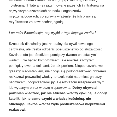
Tójstronną (Trilateral) są przyjmowane przez ich infiltratorów na
najwyższych szczeblach narodów i organizmów
międzynarodowych, co sprawia wrażenie, że ich plany są
ratyfikowane za powszechną zgodą.
I co radzi Ekscelencja, aby wyjść z tego ślepego zaułka?
Szacunek dla władzy jest naturalny dla cywilizowanego
człowieka, ale trzeba odróżnić posłuszeństwo od służalczości.
Każda cnota jest środkiem pomiędzy dwoma przeciwnymi
wadami, nie będąc kompromisem, ale również szczytem
pomiędzy dwoma dolinami, że tak powiem. Nieposłuszeństwo
grzeszy niedostatkiem, nie chcąc się podporządkować dobremu
rozkazowi prawowitej władzy; służalczość natomiast grzeszy
nadmiarem, podporządkowując się rozkazom niesprawiedliwym
lub wydanym przez władzę nieprawowitą.
Dobry obywatel
powinien wiedzieć, jak nie słuchać władzy cywilnej, a dobry
katolik, jak to samo czynić z władzą kościelną, nie
słuchając, ilekroć władza żąda posłuszeństwa nieprawemu
rozkazowi.