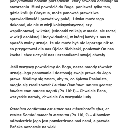
podyktowana boskim porządkiem, który Stwórca odcisnął na
stworzeniu. Musi powrócić do Boga, ponieważ tylko tam,
gdzie króluje Chrystus, może panować prawdziwa
sprawiedliwość i prawdziwy pokój. I świat może tego
dokonać, ale nie w wizji kolektywistycznej czy
wspólnotowej, w której jednostki znikają w masie, ale raczej
w wizji osobistej i indywidualnej, w której każdy z nas w
sposób wolny uznaje, że nie może być nic lepszego niż to,
co przygotował dla nas Ojciec Niebieski, ponieważ On nas
kocha i chce uczynić nas uczestnikami swojej chwały.
Jeśli wszyscy powrócimy do Boga, nasze narody również
uznają Jego panowanie i dostosują swoje prawa do Jego
prawa. Módlmy się zatem, aby to, co śpiewa Psalmista,
mogło się zrealizować:
Laudate Dominum omnes gentes;
laudate eum omnes populi
(Ps 116:1) – Chwalcie Pana,
wszystkie narody, chwalcie Go wszystkie ludy.
Quoniam confirmata est super nos misericordia ejus; et
veritas Domini manet in æternum
(Ps 116, 2) – Albowiem
miłosierdzie jego jest potwierdzone nad nami, a prawda
Pańska pozostaje na wieki.