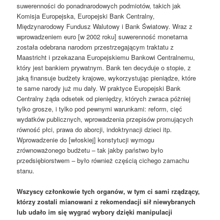
suwerenności do ponadnarodowych podmiotów, takich jak
Komisja Europejska, Europejski Bank Centralny,
Międzynarodowy Fundusz Walutowy i Bank Światowy. Wraz z
wprowadzeniem euro [w 2002 roku] suwerenność monetarna
została odebrana narodom przestrzegającym traktatu z
Maastricht i przekazana Europejskiemu Bankowi Centralnemu,
który jest bankiem prywatnym. Bank ten decyduje o stopie, z
jaką finansuje budżety krajowe, wykorzystując pieniądze, które
te same narody już mu dały. W praktyce Europejski Bank
Centralny żąda odsetek od pieniędzy, których zwraca póżniej
tylko grosze, i tylko pod pewnymi warunkami: reform, cięć
wydatków publicznych, wprowadzenia przepisów promujących
równość płci, prawa do aborcji, indoktrynacji dzieci itp.
Wprowadzenie do [włoskiej] konstytucji wymogu
zrównoważonego budżetu – tak jakby państwo było
przedsiębiorstwem – było również częścią cichego zamachu
stanu.
Wszyscy członkowie tych organów, w tym ci sami rządzący,
którzy zostali mianowani z rekomendacji sił niewybranych
lub udało im się wygrać wybory dzięki manipulacji