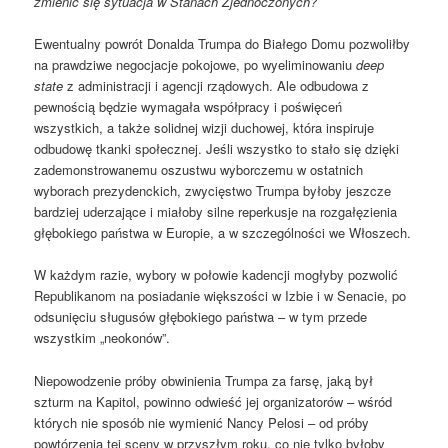
zmienić się sytuacja w Stanach Zjednoczonych?
Ewentualny powrót Donalda Trumpa do Białego Domu pozwoliłby
na prawdziwe negocjacje pokojowe, po wyeliminowaniu
deep
state
z administracji i agencji rządowych. Ale odbudowa z
pewnością będzie wymagała współpracy i poświęceń
wszystkich, a także solidnej wizji duchowej, która inspiruje
odbudowę tkanki społecznej. Jeśli wszystko to stało się dzięki
zademonstrowanemu oszustwu wyborczemu w ostatnich
wyborach prezydenckich, zwycięstwo Trumpa byłoby jeszcze
bardziej uderzające i miałoby silne reperkusje na rozgałęzienia
głębokiego państwa w Europie, a w szczególności we Włoszech.
W każdym razie, wybory w połowie kadencji mogłyby pozwolić
Republikanom na posiadanie większości w Izbie i w Senacie, po
odsunięciu sługusów głębokiego państwa – w tym przede
wszystkim „neokonów”.
Niepowodzenie próby obwinienia Trumpa za farsę, jaką był
szturm na Kapitol, powinno odwieść jej organizatorów – wśród
których nie sposób nie wymienić Nancy Pelosi – od próby
powtórzenia tej sceny w przyszłym roku, co nie tylko byłoby