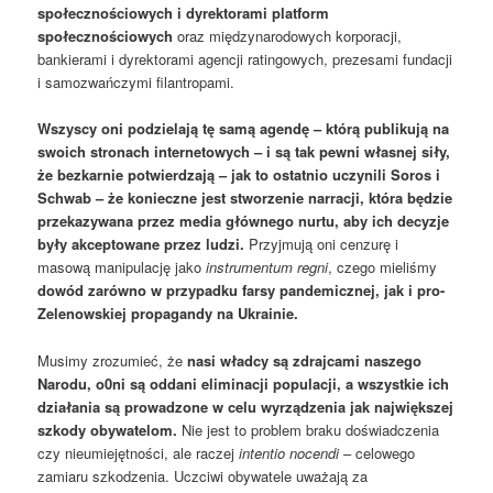
społecznościowych i dyrektorami platform
społecznościowych
oraz międzynarodowych korporacji,
bankierami i dyrektorami agencji ratingowych, prezesami fundacji
i samozwańczymi filantropami.
Wszyscy oni podzielają tę samą agendę – którą publikują na
swoich stronach internetowych – i są tak pewni własnej siły,
że bezkarnie potwierdzają – jak to ostatnio uczynili Soros i
Schwab – że konieczne jest stworzenie narracji, która będzie
przekazywana przez media głównego nurtu, aby ich decyzje
były akceptowane przez ludzi.
Przyjmują oni cenzurę i
masową manipulację jako
instrumentum regni
, czego mieliśmy
dowód zarówno w przypadku farsy pandemicznej, jak i pro-
Zelenowskiej propagandy na Ukrainie.
Musimy zrozumieć, że
nasi władcy są zdrajcami naszego
Narodu,
o0ni
są oddani eliminacji populacji, a wszystkie ich
działania są prowadzone w celu wyrządzenia jak największej
szkody obywatelom.
Nie jest to problem braku doświadczenia
czy nieumiejętności, ale raczej
intentio nocendi
– celowego
zamiaru szkodzenia. Uczciwi obywatele uważają za