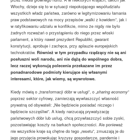
Włochy, dzieje się to w sytuacji niepokojącego współudziału
wszystkich władz państwa, zarówno w legitymizowaniu łamania
praw podstawowych na mocy przepisów „walki z kowidem”, jak i
w ratyfikowaniu udziału w konflikcie, mimo że nigdy nie było
żadnych rozważań o przystąpieniu do niego przez włoski
parlament, a który nawet prezydent Republiki, gwarant
konstytucji, aprobuje i zachęca, przy aplauzie europejskich
technokratów.
Również w tym przypadku rządzący nie są ani
posłuszni woli narodu, ani nie dążą do wspólnego dobra,
lecz raczej wykonują polecenia przekazane im przez
ponadnarodowe podmioty kierujące się własnymi
interesami, które, jak wiemy, są wywrotowe.
Kiedy mówią o „transformacji dóbr w usługi”, o „
sharing economy
”
poprzez sektor cyfrowy, zamierzają wywłaszczyć własność
prywatną od obywateli: „Nie będziecie posiadać niczego i
będziecie szczęśliwi”. A kiedy narzucają prywatyzację
państwowych dóbr lub usług, chcą przywłaszczyć sobie zyski,
pozostawiając koszty na barkach społeczności. Ale ponieważ
nie wszystkie kraje są chętne do tego „resetu”, zmuszają je do
jego przyjęcia prowokując kryzysy gospodarcze, pandemie i