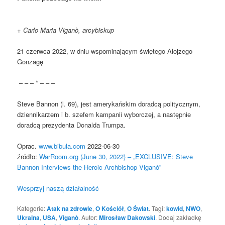
+ Carlo Maria Viganò, arcybiskup
21 czerwca 2022, w dniu wspominającym świętego Alojzego
Gonzagę
– – – * – – –
Steve Bannon (l. 69), jest amerykańskim doradcą politycznym,
dziennikarzem i b. szefem kampanii wyborczej, a następnie
doradcą prezydenta Donalda Trumpa.
Oprac.
www.bibula.com
2022-06-30
źródło:
WarRoom.org (June 30, 2022) – „EXCLUSIVE: Steve
Bannon Interviews the Heroic Archbishop Viganò”
Wesprzyj naszą działalność
Kategorie:
Atak na zdrowie
,
O Kościół
,
O Świat
. Tagi:
kowid
,
NWO
,
Ukraina
,
USA
,
Viganò
. Autor:
Mirosław Dakowski
. Dodaj zakładkę