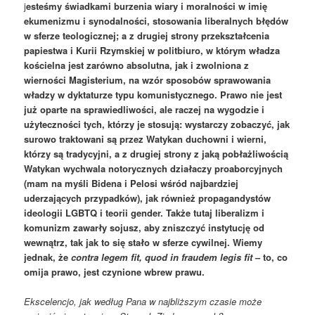
j
esteśmy świadkami burzenia wiary i moralności w imię
ekumenizmu i synodalności, stosowania liberalnych błędów
w sferze teologicznej; a z drugiej strony przekształcenia
papiestwa i Kurii Rzymskiej w politbiuro, w którym władza
kościelna jest zarówno absolutna, jak i zwolniona z
wierności Magisterium, na wzór sposobów sprawowania
władzy w dyktaturze typu komunistycznego. Prawo nie jest
już oparte na sprawiedliwości, ale raczej na wygodzie i
użyteczności tych, którzy je stosują: wystarczy zobaczyć, jak
surowo traktowani są przez Watykan duchowni i wierni,
którzy są tradycyjni, a z drugiej strony z jaką pobłażliwością
Watykan wychwala notorycznych działaczy proaborcyjnych
(mam na myśli Bidena i Pelosi wśród najbardziej
uderzających przypadków), jak również propagandystów
ideologii LGBTQ i teorii gender. Także tutaj liberalizm i
komunizm zawarły sojusz, aby zniszczyć instytucję od
wewnątrz, tak jak to się stało w sferze cywilnej. Wiemy
jednak, że
contra legem fit, quod in fraudem legis fit
– to, co
omija prawo, jest czynione wbrew prawu.
Ekscelencjo, jak według Pana w najbliższym czasie może