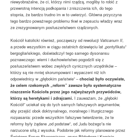
niewyobrażalne, że ci, którzy nimi rządzą, mogliby to robić z
przewrotną intencją podkopania i zniszczenia ich, do tego
stopnia, że bardzo trudno im w to uwierzyć. Główna przyczyna
tego bardzo poważnego problemu tkwi w zepsuciu władzy wraz
ze zrezygnowanym posłuszeństwem rządzonych.
Kościół katolicki również, począwszy od rewolucji
Vaticanum II
,
a przede wszystkim w ciągu ostatnich dziewięciu lat „pontyfikatu”
bergogliańskiego, doświadczył tego samego dysonansu
poznawczego: wierni i duchowieństwo pogodzili się z
posłuszeństwem wobec zwykłych cynicznych urzędników –
którzy są nie mniej skorumpowani i wypaczeni niż ich
odpowiednicy w „głębokim państwie” –
chociaż było oczywiste,
że celem rzekomych „reform” zawsze było systematyczne
niszczenie Kościoła przez jego najwyższych przywódców,
którzy są heretykami i zdrajcami.
I zauważam, że „głęboki
Kościół” uciekał się do tych samych fałszywych argumentów,
aby przejść obok doktrynalnego, moralnego i liturgicznego
rozpasania: przede wszystkim fałszywe twierdzenie, że te
reformy były żądane „od podstaw”, od „ludu bożego”a nie
narzucone siłą z wysoka. Podobnie jak reformy planowane przez
Światowe Forum Ekonomiczne, grupę Bilderberg i Komisję