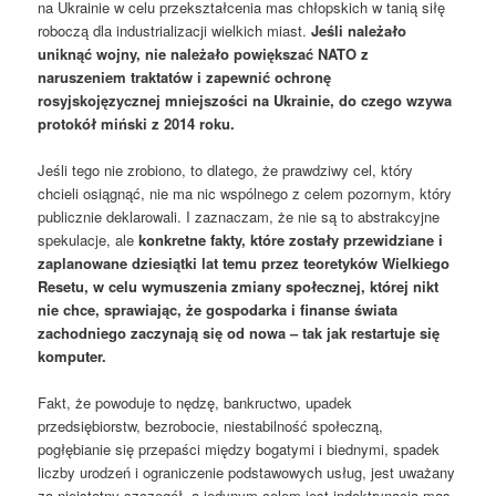
na Ukrainie w celu przekształcenia mas chłopskich w tanią siłę
roboczą dla industrializacji wielkich miast.
Jeśli należało
uniknąć wojny, nie należało powiększać NATO z
naruszeniem traktatów i zapewnić ochronę
rosyjskojęzycznej mniejszości na Ukrainie, do czego wzywa
protokół miński z 2014 roku.
Jeśli tego nie zrobiono, to dlatego, że prawdziwy cel, który
chcieli osiągnąć, nie ma nic wspólnego z celem pozornym, który
publicznie deklarowali. I zaznaczam, że nie są to abstrakcyjne
spekulacje, ale
konkretne fakty, które zostały przewidziane i
zaplanowane dziesiątki lat temu przez teoretyków Wielkiego
Resetu, w celu wymuszenia zmiany społecznej, której nikt
nie chce, sprawiając, że gospodarka i finanse świata
zachodniego zaczynają się od nowa – tak jak restartuje się
komputer.
Fakt, że powoduje to nędzę, bankructwo, upadek
przedsiębiorstw, bezrobocie, niestabilność społeczną,
pogłębianie się przepaści między bogatymi i biednymi, spadek
liczby urodzeń i ograniczenie podstawowych usług, jest uważany
za nieistotny szczegół, a jedynym celem jest indoktrynacja mas