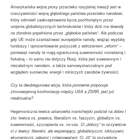
Amerykańska wojna
proxy
przeciwko rosyjskiej inwazji jest w
rzeczywistości wojną głębokiego państwa przeciwko narodowi,
który odmówił zaakceptowania bycia pochłoniętym przez
urojenia globalistycznych technokratów i który dziś ma dowody
na zbrodnie popełnione przez „głębokie państwo”. Ale podczas
gdy UE może szantażować europejskie narody, wiążąc wypłatę
funduszy i oprocentowanie pożyczek z wdrożeniem „reform” –
ponieważ narody te mają ograniczoną suwerenność monetarną i
fiskalną – to samo nie dotyczy Rosji, która jest suwerennym i
niezależnym narodem, a także samowystarczalnym pod
względem surowców, energii i rolniczych zasobów żywności.
Czy ta dwubiegunowa wizja, która ponownie proponuje
zimnowojenną konfrontację między USA a ZSRR, jest już
nieaktualna?
Hegemoniczna lewica ustanowiła manichejski podział na dobro i
zło: lewica vs. prawica, liberalizm vs. faszyzm, globalizm vs.
suwerenność, szczepienia vs. no-vax.
Ci „dobrzy” to oczywiście
ci z lewicy: liberalni, ale wspierający, globalistyczni, inkluzywni,
ekumeniczni, odporni i zrównoważeni.
Ci „źli” to oczywiście