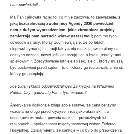
nam powiedzieli.
Ma Pan całkowitą rację: to, co mnie zadziwia, to zauważenie,
z
jaką bezczelnością zwolennicy Agendy 2030 powiedzieli
nam z dużym wyprzedzeniem, jakie zbrodnicze projekty
zamierzają nam narzucić wbrew naszej woli;
pomimo tych
dowodów są tacy, którzy zdumiewają się, że po latach
niepowstrzymanej infiltracji faktycznie realizują swoje plany na
naszych oczach, nawet jeśli oskarżają nas o bycie „teoretykami
spiskowymi”. Zdecydowanie istnieje spisek, ale ci, którzy muszą
być postawieni przed sądem, to ci, którzy go realizowali, a nie ci,
którzy go potępiają.
Joe Biden składa odpowiedzialność za kryzys na Władimira
Putina. Czy zgadza się Pan z tym osądem?
Amerykanie doskonale zdają sobie sprawę, że cena benzyny
wzrosła na długo przed kryzysem rosyjsko-ukraińskim, a
dodatkowo wzrosła z powodu sankcji – prawdziwych lub
rzekomych – społeczności międzynarodowej wobec Federacji
Rosyjskiej. Dzisiaj wiemy, że sankcje – co było do przewidzenia