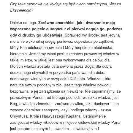
Czy taka rozmowa nie wydaje się być nieco rewolucyjna, Wasza
Ekscelencjo?
Daleko od tego.
Zarówno anarchiści, jak i dworzanie mają
wypaczone pojęcie autorytetu: ci pierwsi negują go, podczas
gdy ci drudzy go ubóstwiają.
Sprawiedliwy środek jest jedyną
moralnie wykonalną drogą, ponieważ odpowiada porządkowi,
który Pan odcisnął na świecie i który respektuje niebiańska
hierarchia. Jesteśmy winni posłuszeństwo prawowitej władzy w
takiej mierze, w jakiej jest ona wykonywana dla celów, dla
których władza została ustanowiona przez Boga: dla dobra
doczesnego obywateli w przypadku państwa i dla dobra
duchowego wiernych w przypadku Kościoła. Władza, która
narzuca swoim poddanym zło, jest z tego właśnie powodu
bezprawna, a jej zarządzenia są nieważne. Nie zapominajmy, że
prawdziwym Panem, od którego pochodzi wszelka władza, jest
Bóg, a władza ziemska – zarówno cywilna, jak i duchowa – ma
zawsze charakter zastępczy, czyli podlega władzy Jezusa
Chrystusa, Króla i Najwyższego Kapłana. Ustanowienie
zastępczej władzy władców w miejsce królewskiej władzy Pana
jest gestem szalonym i – owszem – rewolucyjnym i