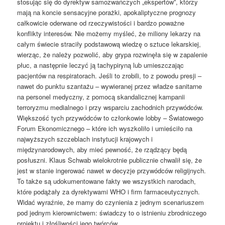
stosując się do dyrektyw samozwańczych „ekspertów”, którzy
mają na koncie sensacyjne porażki, apokaliptyczne prognozy
całkowicie oderwane od rzeczywistości i bardzo poważne
konflikty interesów. Nie możemy myśleć, że miliony lekarzy na
całym świecie straciły podstawową wiedzę o sztuce lekarskiej,
wierząc, że należy pozwolić, aby grypa rozwinęła się w zapalenie
płuc, a następnie leczyć ją tachypiryną lub umieszczając
pacjentów na respiratorach. Jeśli to zrobili, to z powodu presji –
nawet do punktu szantażu – wywieranej przez władze sanitarne
na personel medyczny, z pomocą skandalicznej kampanii
terroryzmu medialnego i przy wsparciu zachodnich przywódców.
Większość tych przywódców to członkowie lobby – Światowego
Forum Ekonomicznego – które ich wyszkoliło i umieściło na
najwyższych szczeblach instytucji krajowych i
międzynarodowych, aby mieć pewność, że rządzący będą
posłuszni. Klaus Schwab wielokrotnie publicznie chwalił się, że
jest w stanie ingerować nawet w decyzje przywódców religijnych.
To także są udokumentowane fakty we wszystkich narodach,
które podążały za dyrektywami WHO i firm farmaceutycznych.
Widać wyraźnie, że mamy do czynienia z jednym scenariuszem
pod jednym kierownictwem: świadczy to o istnieniu zbrodniczego
projektu i złośliwości jego twórców.