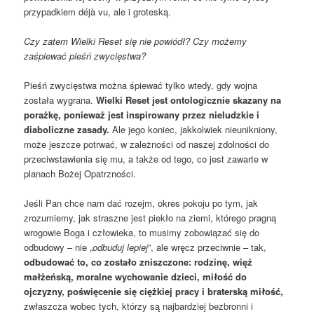
przypadkiem déjà vu, ale i groteską.
Czy zatem Wielki Reset się nie powiódł? Czy możemy
zaśpiewać pieśń zwycięstwa?
Pieśń zwycięstwa można śpiewać tylko wtedy, gdy wojna
została wygrana.
Wielki Reset jest ontologicznie skazany na
porażkę, ponieważ jest inspirowany przez nieludzkie i
diaboliczne zasady.
Ale jego koniec, jakkolwiek nieunikniony,
może jeszcze potrwać, w zależności od naszej zdolności do
przeciwstawienia się mu, a także od tego, co jest zawarte w
planach Bożej Opatrzności.
Jeśli Pan chce nam dać rozejm, okres pokoju po tym, jak
zrozumiemy, jak straszne jest piekło na ziemi, którego pragną
wrogowie Boga i człowieka, to musimy zobowiązać się do
odbudowy – nie „
odbuduj lepiej
”, ale wręcz przeciwnie – tak,
odbudować to, co zostało zniszczone: rodzinę, więź
małżeńską, moralne wychowanie dzieci, miłość do
ojczyzny, poświęcenie się ciężkiej pracy i braterską miłość,
zwłaszcza wobec tych, którzy są najbardziej bezbronni i