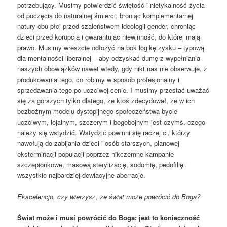
potrzebujący. Musimy potwierdzić świętość i nietykalność życia
od poczęcia do naturalnej śmierci; broniąc komplementarnej
natury obu płci przed szaleństwem ideologii gender, chroniąc
dzieci przed korupcją i gwarantując niewinność, do której mają
prawo. Musimy wreszcie odłożyć na bok logikę zysku – typową
dla mentalności liberalnej – aby odzyskać dumę z wypełniania
naszych obowiązków nawet wtedy, gdy nikt nas nie obserwuje, z
produkowania tego, co robimy w sposób profesjonalny i
sprzedawania tego po uczciwej cenie. I musimy przestać uważać
się za gorszych tylko dlatego, że ktoś zdecydował, że w ich
bezbożnym modelu dystopijnego społeczeństwa bycie
uczciwym, lojalnym, szczerym i bogobojnym jest czymś, czego
należy się wstydzić. Wstydzić powinni się raczej ci, którzy
nawołują do zabijania dzieci i osób starszych, planowej
eksterminacji populacji poprzez nikczemne kampanie
szczepionkowe, masową sterylizację, sodomię, pedofilię i
wszystkie najbardziej dewiacyjne aberracje.
Ekscelencjo, czy wierzysz, że świat może powrócić do Boga?
Świat może i musi powrócić do Boga: jest to konieczność