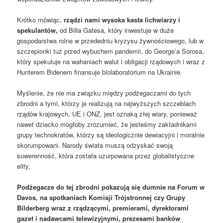
Krótko mówiąc,
rządzi nami wysoka ka
st
a lichwiarzy i
spekulantów,
od Billa Gatesa, który inwestuje w duże
gospodarstwa rolne w przededniu kryzysu żywnościowego, lub w
szczepionki tuż przed wybuchem pandemii, do George’a Sorosa,
który spekuluje na wahaniach walut i obligacji rządowych i wraz z
Hunterem Bidenem finansuje biolaboratorium na Ukrainie.
Myślenie, że nie ma związku między podżegaczami do tych
zbrodni a tymi, którzy je realizują na najwyższych szczeblach
rządów krajowych, UE i ONZ, jest oznaką złej wiary, ponieważ
nawet dziecko mogłoby zrozumieć, że jesteśmy zakładnikami
grupy technokratów, którzy są ideologicznie dewiacyjni i moralnie
skorumpowani. Narody świata muszą odzyskać swoją
suwerenność, która została uzurpowana przez globalistyczne
elity.
Podżegacze do tej zbrodni pokazują się dumnie na Forum w
Davos, na spotkaniach Komisji Trójstronnej czy Grupy
Bilderberg wraz z rządzącymi, premierami, dyrektorami
gazet i nadawcami telewizyjnymi, prezesami banków