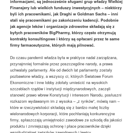
informacjami, są jednocześnie sługami grup władzy Wielkiej
Finansjery lub wielkich funduszy inwestycyjnych – niektórzy
byli ich pracownikami, jak Draghi w Goldman Sachs – inni
stali się pracownikami po zakończeniu kadencji. Podobnie
jak agencje leków i organizacje zdrowotne składają się z
byłych pracowników BigPharmy, którzy często otrzymują
kontrakty konsultingowe i którzy są opłacani przez te same
firmy farmaceutyczne, których mają pilnować.
Do czasu pandemii władza była w praktyce nadal zarządzana,
przynajmniej formalnie przez poszczególne narody, a prawa
uchwalały parlamenty. Ale od dwóch lat parlamenty zostały
pozbawione władzy, a wszyscy ci, których Światowe Forum
Ekonomiczne i inne lobby zdołały umieścić na wysokich
szczeblach rządów i instytucji międzynarodowych, zaczęli
stanowić prawo wbrew Konstytucji i interesom Narodu, posłuszni
rozkazom wydawanym im z wysoka – „z rynków”, mówią nam –
które w rzeczywistości składają się z bardzo małej liczby
wielonarodowych korporacji, które pochłaniają konkurencyjne
firmy, spłaszczają umiejętności zawodowe ze szkodą dla jakości
produktu i zmniejszają ochronę i płace pracowników dzięki
współudziałowi związków zawodowych i lewicy.