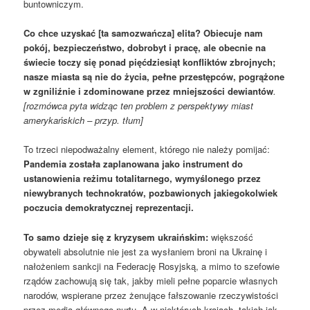
buntowniczym.
Co chce uzyskać
[ta samozwańcza]
elita? Obiecuje nam
pokój, bezpieczeństwo, dobrobyt i pracę, ale obecnie na
świecie toczy się ponad pięćdziesiąt konfliktów zbrojnych;
nasze miasta są nie do życia, pełne przestępców, pogrążone
w zgniliźnie i zdominowane przez mniejszości dewiantów
.
[rozmówca pyta widząc ten problem z perspektywy miast
amerykańskich – przyp. tłum]
To trzeci niepodważalny element, którego nie należy pomijać:
P
andemia została zaplanowana jako instrument do
ustanowienia reżimu totalitarnego, wymyślonego przez
niewybranych technokratów, pozbawionych jakiegokolwiek
poczucia demokratycznej reprezentacji.
To samo dzieje się z kryzysem ukraińskim:
większość
obywateli absolutnie nie jest za wysłaniem broni na Ukrainę i
nałożeniem sankcji na Federację Rosyjską, a mimo to szefowie
rządów zachowują się tak, jakby mieli pełne poparcie własnych
narodów, wspierane przez żenujące fałszowanie rzeczywistości
przez media głównego nurtu. A w niektórych krajach, takich jak