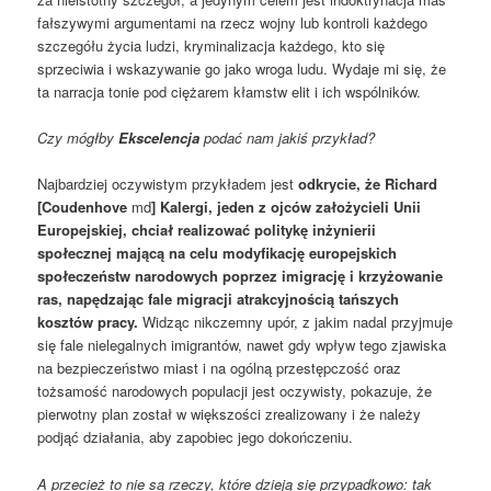
fałszywymi argumentami na rzecz wojny lub kontroli każdego
szczegółu życia ludzi, kryminalizacja każdego, kto się
sprzeciwia i wskazywanie go jako wroga ludu. Wydaje mi się, że
ta narracja tonie pod ciężarem kłamstw elit i ich wspólników.
Czy mógłby
Ekscelencj
a
podać nam jakiś przykład?
Najbardziej oczywistym przykładem jest
odkrycie, że Richard
[Coudenhove
md
]
Kalergi, jeden z ojców założycieli Unii
Europejskiej, chciał realizować politykę inżynierii
społecznej mającą na celu modyfikację europejskich
społeczeństw narodowych poprzez imigrację i krzyżowanie
ras, napędzając fale migracji atrakcyjnością tańszych
kosztów pracy.
Widząc nikczemny upór, z jakim nadal przyjmuje
się fale nielegalnych imigrantów, nawet gdy wpływ tego zjawiska
na bezpieczeństwo miast i na ogólną przestępczość oraz
tożsamość narodowych populacji jest oczywisty, pokazuje, że
pierwotny plan został w większości zrealizowany i że należy
podjąć działania, aby zapobiec jego dokończeniu.
A przecież to nie są rzeczy, które dzieją się przypadkowo: tak