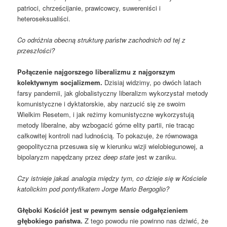
patrioci, chrześcijanie, prawicowcy, suwereniści i
heteroseksualiści.
Co odróżnia obecną strukturę państw zachodnich od tej z
przeszłości?
Połączenie najgorszego liberalizmu z najgorszym
kolektywnym socjalizmem.
Dzisiaj widzimy, po dwóch latach
farsy pandemii, jak globalistyczny liberalizm wykorzystał metody
komunistyczne i dyktatorskie, aby narzucić się ze swoim
Wielkim Resetem, i jak reżimy komunistyczne wykorzystują
metody liberalne, aby wzbogacić górne elity partii, nie tracąc
całkowitej kontroli nad ludnością. To pokazuje, że równowaga
geopolityczna przesuwa się w kierunku wizji wielobiegunowej, a
bipolaryzm napędzany przez
deep state
jest w zaniku.
Czy istnieje jakaś analogia między tym, co dzieje się w Kościele
katolickim pod pontyfikatem Jorge Mario Bergoglio?
Głęboki Kościół jest w pewnym sensie odgałęzieniem
głębokiego państwa.
Z tego powodu nie powinno nas dziwić, że