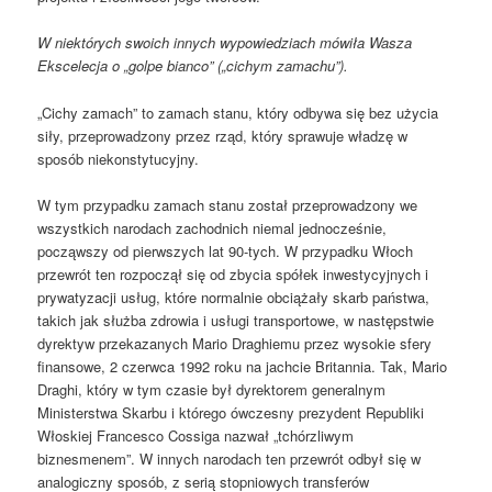
W niektórych swoich innych wypowiedziach mówiła Wasza
Ekscelecja o „golpe bianco” („cichym zamachu”).
„Cichy zamach” to zamach stanu, który odbywa się bez użycia
siły, przeprowadzony przez rząd, który sprawuje władzę w
sposób niekonstytucyjny.
W tym przypadku zamach stanu został przeprowadzony we
wszystkich narodach zachodnich niemal jednocześnie,
począwszy od pierwszych lat 90-tych. W przypadku Włoch
przewrót ten rozpoczął się od zbycia spółek inwestycyjnych i
prywatyzacji usług, które normalnie obciążały skarb państwa,
takich jak służba zdrowia i usługi transportowe, w następstwie
dyrektyw przekazanych Mario Draghiemu przez wysokie sfery
finansowe, 2 czerwca 1992 roku na jachcie Britannia. Tak, Mario
Draghi, który w tym czasie był dyrektorem generalnym
Ministerstwa Skarbu i którego ówczesny prezydent Republiki
Włoskiej Francesco Cossiga nazwał „tchórzliwym
biznesmenem”. W innych narodach ten przewrót odbył się w
analogiczny sposób, z serią stopniowych transferów