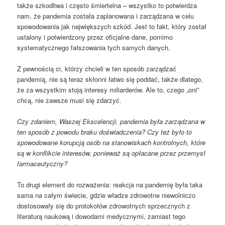
także szkodliwa i często śmiertelna – wszystko to potwierdza
nam, że pandemia została zaplanowana i zarządzana w celu
spowodowania jak największych szkód. Jest to fakt, który został
ustalony i potwierdzony przez oficjalne dane, pomimo
systematycznego fałszowania tych samych danych.
Z pewnością ci, którzy chcieli w ten sposób zarządzać
pandemią, nie są teraz skłonni łatwo się poddać, także dlatego,
że za wszystkim stoją interesy miliarderów. Ale to, czego „oni”
chcą, nie zawsze musi się zdarzyć.
Czy zdaniem, Waszej Ekscelencji, pandemia była zarządzana w
ten sposób z powodu braku doświadczenia? Czy też było to
spowodowane korupcją osób na stanowiskach kontrolnych, które
są w konflikcie interesów, ponieważ są opłacane przez przemysł
farmaceutyczny?
To drugi element do rozważenia: reakcja na pandemię była taka
sama na całym świecie, gdzie władze zdrowotne niewolniczo
dostosowały się do protokołów zdrowotnych sprzecznych z
literaturą naukową i dowodami medycznymi, zamiast tego