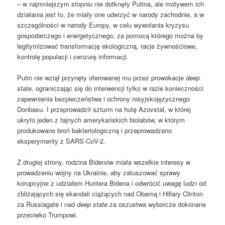
– w najmniejszym stopniu nie dotknęły Putina, ale motywem ich
działania jest to, że miały one uderzyć w narody zachodnie, a w
szczególności w narody Europy, w celu wywołania kryzysu
gospodarczego i energetycznego, za pomocą którego można by
legitymizować transformację ekologiczną, racje żywnościowe,
kontrolę populacji i cenzurę informacji.
Putin nie wziął przynęty oferowanej mu przez prowokacje
deep
state
, ograniczając się do interwencji tylko w razie konieczności
zapewnienia bezpieczeństwa i ochrony rosyjskojęzycznego
Donbasu. I przeprowadził szturm na hutę Azovstal, w której
ukryto jeden z tajnych amerykańskich biolabów, w którym
produkowano broń bakteriologiczną i przeprowadzano
eksperymenty z SARS-CoV-2.
Z drugiej strony, rodzina Bidenów miała wszelkie interesy w
prowadzeniu wojny na Ukrainie, aby zatuszować sprawy
korupcyjne z udziałem Huntera Bidena i odwrócić uwagę ludzi od
zbliżających się skandali ciążących nad Obamą i Hillary Clinton
za Russiagate i nad
deep state
za oszustwa wyborcze dokonane
przeciwko Trumpowi.