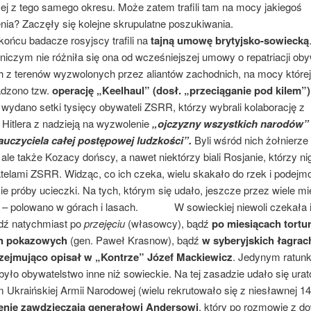
ej z tego samego okresu. Może zatem trafili tam na mocy jakiegoś
nia? Zaczęły się kolejne skrupulatne poszukiwania.
badacze rosyjscy trafili na
tajną umowę brytyjsko-sowiecką
iczym nie różniła się ona od wcześniejszej umowy o repatriacji oby
h z terenów wyzwolonych przez aliantów zachodnich, na mocy której
dzono tzw.
operację „Keelhaul” (dosł. „przeciąganie pod kilem”)
wydano setki tysięcy obywateli ZSRR, którzy wybrali kolaborację z
Hitlera z nadzieją na wyzwolenie
„ojczyzny wszystkich narodów”
nauczyciela całej postępowej ludzkości”.
Byli wśród nich żołnierze
le także Kozacy dońscy, a nawet niektórzy biali Rosjanie, którzy ni
atelami ZSRR. Widząc, co ich czeka, wielu skakało do rzek i podej
e próby ucieczki. Na tych, którym się udało, jeszcze przez wiele mi
 – polowano w górach i lasach. W sowieckiej niewoli czekała 
dź natychmiast po
przejęciu
(własowcy), bądź
po miesiącach tortur
h pokazowych
(gen. Paweł Krasnow), bądź
w syberyjskich łagrac
zejmująco opisał w „Kontrze” Józef Mackiewicz
. Jedynym ratunk
 było obywatelstwo inne niż sowieckie. Na tej zasadzie udało się ura
 Ukraińskiej Armii Narodowej (wielu rekrutowało się z niesławnej 14
enie zawdzięczają generałowi Andersowi
, który po rozmowie z d