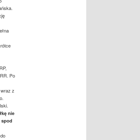
5
ańska.
cję
ełna
krótce
RP,
SRR. Po
 wraz z
o.
ski.
łkę nie
e spod
 do