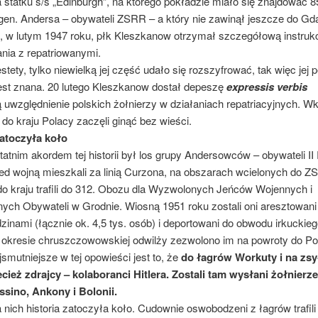
 statku s/s „Edinburgh”, na którego pokładzie miało się znajdować 8
 gen. Andersa – obywateli ZSRR – a który nie zawinął jeszcze do Gd
, w lutym 1947 roku, płk Kleszkanow otrzymał szczegółową instruk
nia z repatriowanymi.
 tylko niewielką jej część udało się rozszyfrować, tak więc jej p
jest znana. 20 lutego Kleszkanow dostał depeszę
expressis verbis
 uwzględnienie polskich żołnierzy w działaniach repatriacyjnych. W
do kraju Polacy zaczęli ginąć bez wieści.
zatoczyła koło
akordem tej historii był los grupy Andersowców – obywateli II 
zed wojną mieszkali za linią Curzona, na obszarach wcielonych do Z
do kraju trafili do 312. Obozu dla Wyzwolonych Jeńców Wojennych i
nych Obywateli w Grodnie. Wiosną 1951 roku zostali oni aresztowani
zinami (łącznie ok. 4,5 tys. osób) i deportowani do obwodu irkuckieg
 okresie chruszczowowskiej odwilży zezwolono im na powroty do Pol
iejsze w tej opowieści jest to, że
do łagrów Workuty i na zsy
zecież zdrajcy – kolaboranci Hitlera. Zostali tam wysłani żołnierz
sino, Ankony i Bolonii.
historia zatoczyła koło. Cudownie oswobodzeni z łagrów trafili