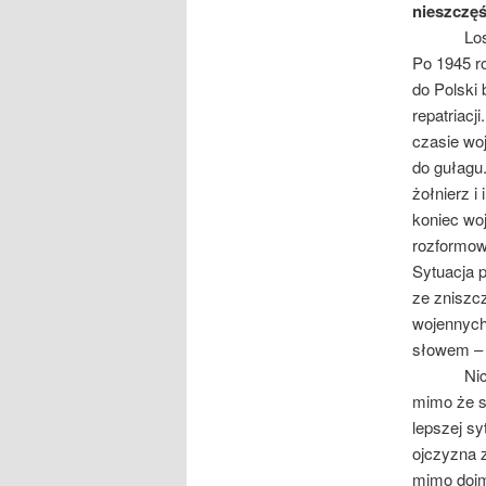
nieszczęś
Los niek
Po 1945 r
do Polski
repatriacj
czasie woj
do gułag
żołnierz i
koniec wo
rozformowa
Sytuacja p
ze zniszcz
wojennych
słowem – n
Nic zate
mimo że st
lepszej sy
ojczyzna z
mimo dojm