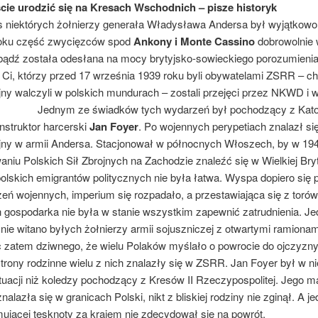
cie urodzić się na Kresach Wschodnich – pisze historyk
tórych żołnierzy generała Władysława Andersa był wyjątkowo 
oku część zwycięzców spod
Ankony i Monte Cassino
dobrowolnie 
 bądź została odesłana na mocy brytyjsko-sowieckiego porozumienia
i. Ci, którzy przed 17 września 1939 roku byli obywatelami ZSRR – c
ny walczyli w polskich mundurach – zostali przejęci przez NKWD i 
u. Jednym ze świadków tych wydarzeń był pochodzący z Kat
 instruktor harcerski
Jan Foyer
. Po wojennych perypetiach znalazł si
jny w armii Andersa. Stacjonował w północnych Włoszech, by w 194
niu Polskich Sił Zbrojnych na Zachodzie znaleźć się w Wielkiej Bryt
olskich emigrantów politycznych nie była łatwa. Wyspa dopiero się 
eń wojennych, imperium się rozpadało, a przestawiająca się z torów
 gospodarka nie była w stanie wszystkim zapewnić zatrudnienia. J
ie witano byłych żołnierzy armii sojuszniczej z otwartymi ramionam
m dziwnego, że wielu Polaków myślało o powrocie do ojczyzny
rony rodzinne wielu z nich znalazły się w ZSRR. Jan Foyer był w n
tuacji niż koledzy pochodzący z Kresów II Rzeczypospolitej. Jego m
nalazła się w granicach Polski, nikt z bliskiej rodziny nie zginął. A j
ującej tęsknoty za krajem nie zdecydował się na powrót.