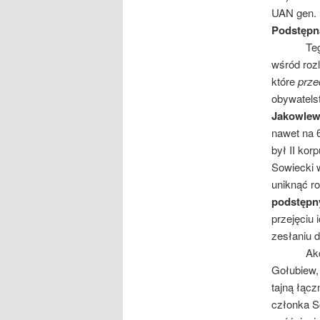
UAN gen. 
Podstępna
Tego szc
wśród rozl
które
prze
obywatels
Jakowlew,
nawet na 
był II kor
Sowiecki w
uniknąć r
podstępn
przejęciu 
zesłaniu d
Akcja pr
Gołubiew,
tajną łąc
członka So