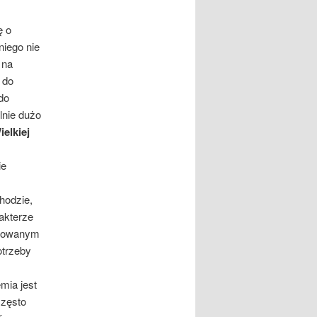
ę o
niego nie
 na
 do
do
lnie dużo
elkiej
ie
hodzie,
rakterze
udowanym
otrzeby
mia jest
często