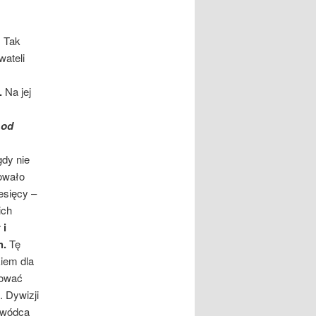
. Tak
wateli
.
Na jej
 od
gdy nie
mowało
esięcy –
ich
 i
h.
Tę
iem dla
tować
. Dywizji
owódcą