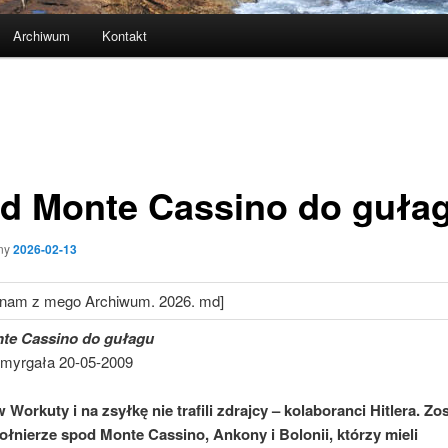
Archiwum
Kontakt
d Monte Cassino do guła
ny
2026-02-13
nam z mego Archiwum. 2026. md]
te Cassino do gułagu
Smyrgała 20-05-2009
Workuty i na zsyłkę nie trafili zdrajcy – kolaboranci Hitlera. Zos
ołnierze spod Monte Cassino, Ankony i Bolonii, którzy mieli