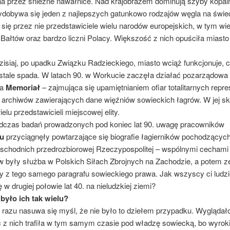
a przez śnieżne nawałnice. Nad krajobrazem dominują szyby kopal
ydobywa się jeden z najlepszych gatunkowo rodzajów węgla na świec
 się przez nie przedstawiciele wielu narodów europejskich, w tym wie
Bałtów oraz bardzo liczni Polacy. Większość z nich opuściła miasto
, po upadku Związku Radzieckiego, miasto wciąż funkcjonuje, c
 stale spada. W latach 90. w Workucie zaczęła działać pozarządowa
ja
Memoriał
– zajmująca się upamiętnianiem ofiar totalitarnych represj
 archiwów zawierających dane więźniów sowieckich łagrów. W jej sk
elu przedstawicieli miejscowej elity.
badań prowadzonych pod koniec lat 90. uwagę pracowników
u
przyciągnęły powtarzające się biografie łagierników pochodzącyc
chodnich przedrozbiorowej Rzeczypospolitej – wspólnymi cechami 
w były służba w Polskich Siłach Zbrojnych na Zachodzie, a potem z
y z tego samego paragrafu sowieckiego prawa. Jak wszyscy ci ludzi
ę w drugiej połowie lat 40. na nieludzkiej ziemi?
było ich tak wielu?
asuwa się myśl, że nie było to dziełem przypadku. Wyglądało
 z nich trafiła w tym samym czasie pod władzę sowiecką, bo wyroki