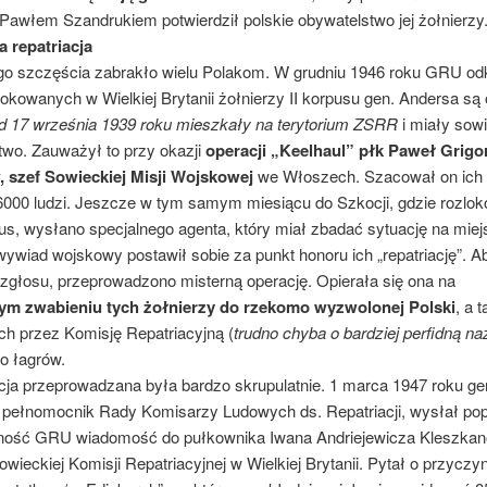
Pawłem Szandrukiem potwierdził polskie obywatelstwo jej żołnierzy
 repatriacja
zęścia zabrakło wielu Polakom. W grudniu 1946 roku GRU odk
okowanych w Wielkiej Brytanii żołnierzy II korpusu gen. Andersa są
d 17 września 1939 roku mieszkały na terytorium ZSRR
i miały sow
two. Zauważył to przy okazji
operacji „Keelhaul” płk Paweł Grigo
 szef Sowieckiej Misji Wojskowej
we Włoszech. Szacował on ich 
6000 ludzi. Jeszcze w tym samym miesiącu do Szkocji, gdzie rozlo
pus, wysłano specjalnego agenta, który miał zbadać sytuację na miej
ywiad wojskowy postawił sobie za punkt honoru ich „repatriację”. A
ozgłosu, przeprowadzono misterną operację. Opierała się ona na
ym zwabieniu tych żołnierzy do rzekomo wyzwolonej Polski
, a 
ich przez Komisję Repatriacyjną (
trudno chyba o bardziej perfidną n
o łagrów.
zeprowadzana była bardzo skrupulatnie. 1 marca 1947 roku ge
 pełnomocnik Rady Komisarzy Ludowych ds. Repatriacji, wysłał po
zność GRU wiadomość do pułkownika Iwana Andriejewicza Kleszka
wieckiej Komisji Repatriacyjnej w Wielkiej Brytanii. Pytał o przyczy