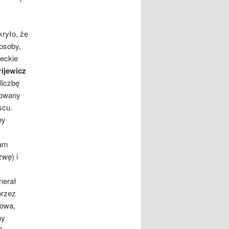
.
ryło, że
 osoby,
ieckie
rijewicz
liczbę
kowany
scu.
by
tam
azwę
) i
nerał
przez
nowa,
ny