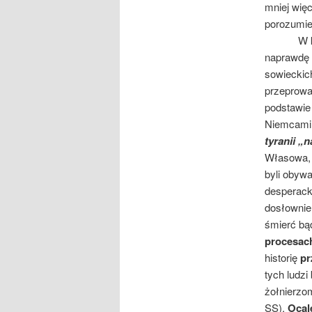
mniej więc
porozumie
W końcu 
naprawdę n
sowieckic
przeprowa
podstawie 
Niemcami 
tyranii „
Własowa, a
byli obyw
desperacki
dosłownie
śmierć bą
procesac
historię
pr
tych ludzi
żołnierzom
SS).
Ocal