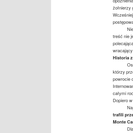
opóźnienia
żołnierzy
Wcześniej
postępowa
Niestety,
treść nie 
polecającą
wracający 
Historia 
Ostatnim 
którzy pr
powrocie 
Internowa
całymi rod
Dopiero w
Najsmutn
trafili pr
Monte Cas
Dla nich 