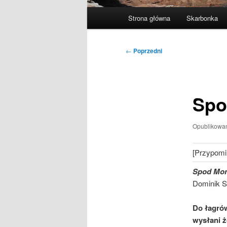
Główne
Strona główna
Skarbonka
menu
Nawigacja
←
Poprzedni
wpisu
Spo
Opublikowa
[Przypomi
Spod Mon
Dominik 
Do łagrów 
wysłani ż