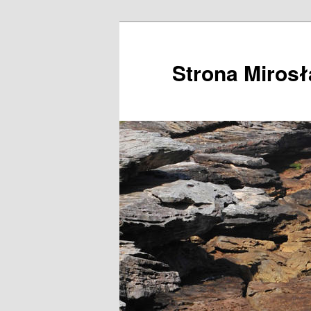
Przeskocz
do
tekstu
Strona Miros