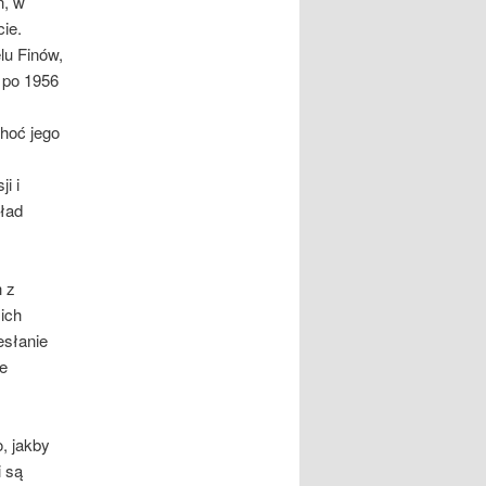
ń, w
ie.
lu Finów,
 po 1956
hoć jego
i i
ład
h z
ich
esłanie
e
, jakby
 są