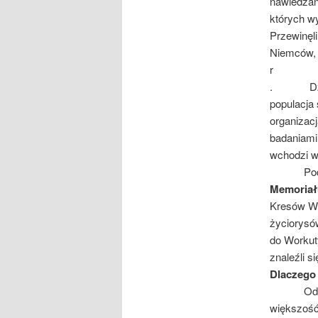
nawiedzan
których w
Przewinęli
Niemców, 
r
. Dzisiaj
populacja
organizac
badaniami
wchodzi wi
Podczas 
Memoriał
Kresów Ws
życiorysó
do Workut
znaleźli si
Dlaczego 
Od razu n
większość