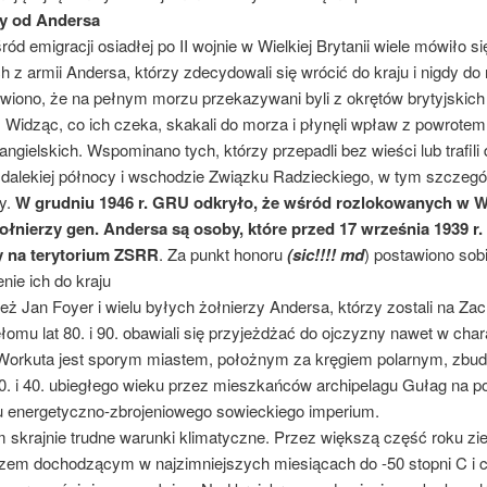
cy od Andersa
gracji osiadłej po II wojnie w Wielkiej Brytanii wiele mówiło si
h z armii Andersa, którzy zdecydowali się wrócić do kraju i nigdy do 
ówiono, że na pełnym morzu przekazywani byli z okrętów brytyjskich
 Widząc, co ich czeka, skakali do morza i płynęli wpław z powrotem
angielskich. Wspominano tych, którzy przepadli bez wieści lub trafili 
 dalekiej północy i wschodzie Związku Radzieckiego, w tym szczegó
y.
W grudniu 1946 r. GRU odkryło, że wśród rozlokowanych w Wi
żołnierzy gen. Andersa są osoby, które przed 17 września 1939 r.
y na terytorium ZSRR
. Za punkt honoru
(sic!!!! md
) postawiono sob
ie ich do kraju
 Foyer i wielu byłych żołnierzy Andersa, którzy zostali na Zac
łomu lat 80. i 90. obawiali się przyjeżdżać do ojczyzny nawet w cha
 Workuta jest sporym miastem, położnym za kręgiem polarnym, zb
30. i 40. ubiegłego wieku przez mieszkańców archipelagu Gułag na p
 energetyczno-zbrojeniowego sowieckiego imperium.
 skrajnie trudne warunki klimatyczne. Przez większą część roku zie
zem dochodzącym w najzimniejszych miesiącach do -50 stopni C i 