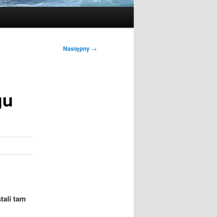
Następny
→
gu
tali tam