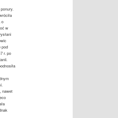
ponury.
wróciła
 o
hoć w
wysłani
owic
ę pod
7 r. po
anii.
podnosiła
ednym
i.
, nawet
ieco
ała
ednak