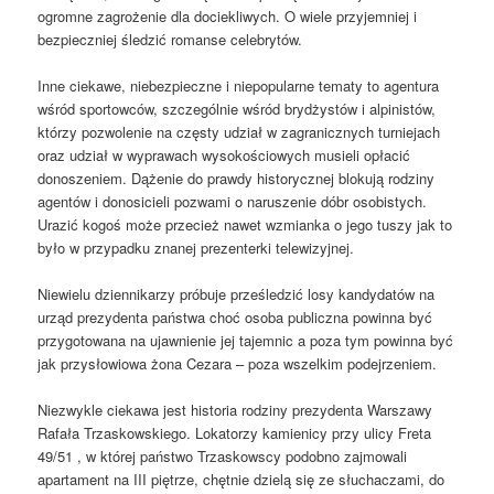
ogromne zagrożenie dla dociekliwych. O wiele przyjemniej i
bezpieczniej śledzić romanse celebrytów.
Inne ciekawe, niebezpieczne i niepopularne tematy to agentura
wśród sportowców, szczególnie wśród brydżystów i alpinistów,
którzy pozwolenie na częsty udział w zagranicznych turniejach
oraz udział w wyprawach wysokościowych musieli opłacić
donoszeniem. Dążenie do prawdy historycznej blokują rodziny
agentów i donosicieli pozwami o naruszenie dóbr osobistych.
Urazić kogoś może przecież nawet wzmianka o jego tuszy jak to
było w przypadku znanej prezenterki telewizyjnej.
Niewielu dziennikarzy próbuje prześledzić losy kandydatów na
urząd prezydenta państwa choć osoba publiczna powinna być
przygotowana na ujawnienie jej tajemnic a poza tym powinna być
jak przysłowiowa żona Cezara – poza wszelkim podejrzeniem.
Niezwykle ciekawa jest historia rodziny prezydenta Warszawy
Rafała Trzaskowskiego. Lokatorzy kamienicy przy ulicy Freta
49/51 , w której państwo Trzaskowscy podobno zajmowali
apartament na III piętrze, chętnie dzielą się ze słuchaczami, do