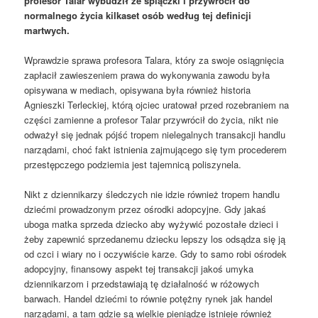
profesor Talar wybudził ze śpiączki i przywrócił do
normalnego życia kilkaset osób według tej definicji
martwych.
Wprawdzie sprawa profesora Talara, który za swoje osiągnięcia
zapłacił zawieszeniem prawa do wykonywania zawodu była
opisywana w mediach, opisywana była również historia
Agnieszki Terleckiej, którą ojciec uratował przed rozebraniem na
części zamienne a profesor Talar przywrócił do życia, nikt nie
odważył się jednak pójść tropem nielegalnych transakcji handlu
narządami, choć fakt istnienia zajmującego się tym procederem
przestępczego podziemia jest tajemnicą poliszynela.
Nikt z dziennikarzy śledczych nie idzie również tropem handlu
dziećmi prowadzonym przez ośrodki adopcyjne. Gdy jakaś
uboga matka sprzeda dziecko aby wyżywić pozostałe dzieci i
żeby zapewnić sprzedanemu dziecku lepszy los odsądza się ją
od czci i wiary no i oczywiście karze. Gdy to samo robi ośrodek
adopcyjny, finansowy aspekt tej transakcji jakoś umyka
dziennikarzom i przedstawiają tę działalność w różowych
barwach. Handel dziećmi to równie potężny rynek jak handel
narządami, a tam gdzie są wielkie pieniądze istnieje również