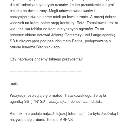
dla elit artystycznych tych czasów, że ich przedstawiciele grali
niejako na dwie strony. Mogli udawać światowców i
opozycjonistów ale serce mieli po lewej stronie. A raczej dobrze
wiedzieli na której półce stoją konfitury. Rafał Trzaskowski też to
wie i też ma feblika do komunistycznych agentów. To on
przecież obficie dotował Jolantę Gontarczyk vel Lange agentkę
SB funkcjonującą pod pseudonimem Panna, podejrzewaną o
otrucie księdza Blachnickiego.
Czy naprawdę chcemy takiego prezydenta?
===============================
mail:
Wszyscy rozpisują się o matce Trzaskowskiego, że była
agentką SB (
TW SB – Justyna)
… i donosiła… itd..itd..
Ale nikt nie podaje najważniejszej informacji, że była żydówką i
nazywała się z domu Teresa ARENS