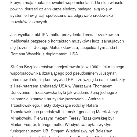
których mają zaufanie, swoimi wspomnieniami. Do nich właśnie
powinni dotrzeć dziennikarze śledczy badając jaką rolę w
systemie inwigilacji społeczeństwa odgrywało środowisko
muzyków jazzowych.
Jak wynika z akt IPN matka prezydenta Teresa Trzaskowska
meldowała bezpiece o kontaktach muzyków i ludzi zajmujących
się jazzem – Jerzego Matuszkiewicza, Leopolda Tyrmanda i
Romana Waschki z dyplomatami USA.
Służba Bezpieczeństwa zarejestrowała ją w 1960 r. jako tajnego
współpracownika działającego pod pseudonimem „Justyna”.
Interesował się nią kontrwywiad PRL, ze względu na jej kontakty
z I sekretarzem ambasady USA w Warszawie Thomasem
Donovanem. Trzaskowska była jak wiadomo żoną jednego z
najbardziej znanych muzyków jazzowych – Andrzeja
Trzaskowskiego. Fakty dotyczące rodziny Rafała
Trzaskowskiego przedstawił historyk i genealog Marek Jerzy
Minakowski. Pierwszym mężem Teresy Trzaskowskiej był
Marian Ferster, którego matka Władysława była zwykłym
funkcjonariuszem UB. Stryjem Władysławy był Bolesław