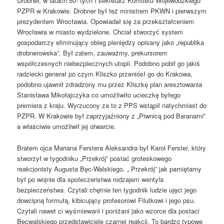
Drobner, w latach 50- tych I sekretarz Komitetu Wojewódzkiego
PZPR w Krakowie. Drobner był też ministrem PKWN i pierwszym
prezydentem Wrocławia. Opowiadał się za przekształceniem
Wrocławia w miasto wydzielone. Chciał stworzyć system
gospodarczy eliminujący obieg pieniędzy opisany jako „republika
drobnerowska”. Był zatem, zauważmy, prekursorem
współczesnych niebezpiecznych utopii. Podobno pobił go jakiś
radziecki generał po czym Kliszko przeniósł go do Krakowa,
podobno ujawnił zdradzony mu przez Kliszkę plan aresztowania
Stanisława Mikołajczyka co umożliwiło ucieczkę byłego
premiera z kraju. Wyrzucony za to z PPS wstąpił natychmiast do
PZPR. W Krakowie był zaprzyjaźniony z „Piwnicą pod Baranami”
a właściwie umożliwił jej otwarcie.
Bratem ojca Mariana Ferstera Aleksandra był Karol Ferster, który
stworzył w tygodniku „Przekrój” postać groteskowego
reakcjonisty Augusta Bęc-Walskiego. „ Przekrój” jak pamiętamy
był po wojnie dla społeczeństwa rodzajem wentyla
bezpieczeństwa. Czytali chętnie ten tygodnik ludzie ujęci jego
dowcipną formułą, kibicujący profesorowi Filutkowi i jego psu.
Czytali nawet ci wyśmiewani i poniżani jako wzorce dla postaci
Bęcwalskiego przedstawiciele czarnej reakcji. To bardzo typowe