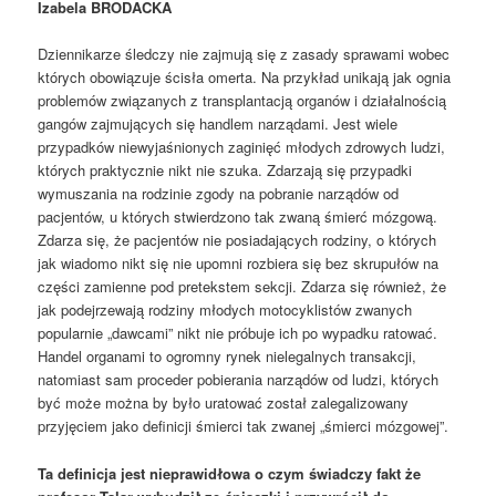
Izabela BRODACKA
Dziennikarze śledczy nie zajmują się z zasady sprawami wobec
których obowiązuje ścisła omerta. Na przykład unikają jak ognia
problemów związanych z transplantacją organów i działalnością
gangów zajmujących się handlem narządami. Jest wiele
przypadków niewyjaśnionych zaginięć młodych zdrowych ludzi,
których praktycznie nikt nie szuka. Zdarzają się przypadki
wymuszania na rodzinie zgody na pobranie narządów od
pacjentów, u których stwierdzono tak zwaną śmierć mózgową.
Zdarza się, że pacjentów nie posiadających rodziny, o których
jak wiadomo nikt się nie upomni rozbiera się bez skrupułów na
części zamienne pod pretekstem sekcji. Zdarza się również, że
jak podejrzewają rodziny młodych motocyklistów zwanych
popularnie „dawcami” nikt nie próbuje ich po wypadku ratować.
Handel organami to ogromny rynek nielegalnych transakcji,
natomiast sam proceder pobierania narządów od ludzi, których
być może można by było uratować został zalegalizowany
przyjęciem jako definicji śmierci tak zwanej „śmierci mózgowej”.
Ta definicja jest nieprawidłowa o czym świadczy fakt że