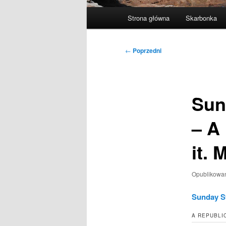
Główne
Strona główna
Skarbonka
menu
Nawigacja
←
Poprzedni
wpisu
Sun
– A 
it.
Opublikowa
Sunday S
A REPUBLIC