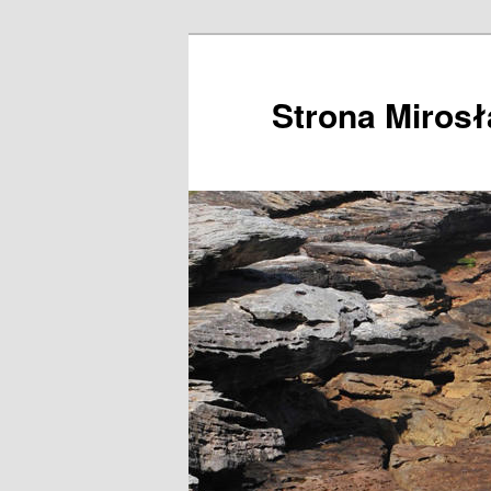
Przeskocz
do
tekstu
Strona Miros