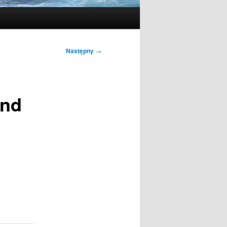
Następny
→
and