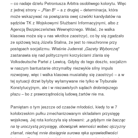
– co nadaje dziełu Petroniusza Arbitra osobliwego kolorytu. Więc
z jednej strony – „
Plan B
” – a z drugiej – determinacja, która
może wskazywać na powiązania owej czwórki kandydatów na
sędziów TK z Wojskowymi Służbami Informacyjnymi, albo z
Agencją Bezpieczeństwa Wewnętrznego. Widać, że walka
klasowa może się u nas wkrótce zaostrzyć, co by się zgadzało
ze spiżową tezą Józefa Stalina, że jest to nieuchronne przy
postępach socjalizmu. Właśnie Judenrat „
Gazety Wyborczej
”
zastanawia się nad politycznymi korzyściami zlania się
Volksdeutsche Partei z Lewicą. Gdyby do tego doszło, socjalizm
w naszym bantustanie otrzymałby niezwykle silny impuls
rozwojowy, więc i walka klasowa musiałaby się zaostrzyć – a w
tej sytuacji drzwi byłyby wyłamywane nie tylko w Trybunale
Konstytucyjnym, ale i w niezawisłych sądach drobniejszego
płazu – bo z praworządnością ludową żartów nie ma.
Pamiętam o tym jeszcze od czasów młodości, kiedy to w 7
kołobrzeskim pułku zmechanizowanym składałem przysięgę
wojskową. Jej rota kończyła się słowami: „
a gdybym nie bacząc
na tę uroczystą przysięgę, obowiązek wierności wobec ojczyzny
złamał, niechaj mnie dosięgnie surowa ręka sprawiedliwości