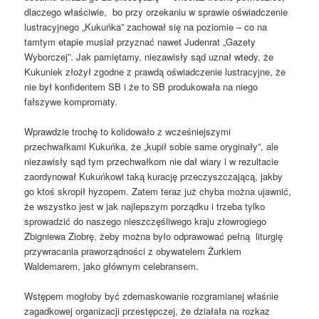
dlaczego właściwie, bo przy orzekaniu w sprawie oświadczenie
lustracyjnego „Kukuńka” zachował się na poziomie – co na
tamtym etapie musiał przyznać nawet Judenrat „Gazety
Wyborczej”. Jak pamiętamy, niezawisły sąd uznał wtedy, że
Kukuniek złożył zgodne z prawdą oświadczenie lustracyjne, że
nie był konfidentem SB i że to SB produkowała na niego
fałszywe kompromaty.
Wprawdzie trochę to kolidowało z wcześniejszymi
przechwałkami Kukuńka, że „kupił sobie same oryginały”, ale
niezawisły sąd tym przechwałkom nie dał wiary i w rezultacie
zaordynował Kukuńkowi taką kurację przeczyszczającą, jakby
go ktoś skropił hyzopem. Zatem teraz już chyba można ujawnić,
że wszystko jest w jak najlepszym porządku i trzeba tylko
sprowadzić do naszego nieszczęśliwego kraju złowrogiego
Zbigniewa Ziobrę, żeby można było odprawować pełną liturgię
przywracania praworządności z obywatelem Żurkiem
Waldemarem, jako głównym celebransem.
Wstępem mogłoby być zdemaskowanie rozgramianej właśnie
zagadkowej organizacji przestępczej, że działała na rozkaz