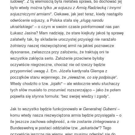
ludowej
”. Z tą wiernością była niełatwa sprawa, bo dochować jej
było wtedy można tylko „
w sojuszu z Armią Radziecką i innymi
sojuszniczymi armiami
”. Ciekawe, jak jest teraz, kiedy nastąpiło
odwrócenie sojuszy, a Polska stała się „
sługą narodu
ukraińskiego
” – o czym w swoim czasie poinformował nas pan
Łukasz Jasina? Mam nadzieję, że stare kiejkuty jakoś tę sprawę
załatwiły tak, by składanie uroczystej przysięgi nie narażało
żołnierzy naszej niezwyciężonej armii na jakieś poznawcze
dysonanse, zwłaszcza przy założeniu, że traktują oni te
wszystkie zaklęcia serio. Założenie przeciwne byłoby
oczywiście niegrzeczne, chociaż nie od rzeczy będzie
przypomnieć uwagę J. Em. Józefa kardynała Glempa z
początków stanu wojennego, że „
nieważne, co się podpisuje
”.
Wtedy chodziło o tzw. „
lojalki
” – ale widocznie wielu słuchaczy
tych słów musiało to zrozumieć rozszerzająco – jako że potem
pojawiła się słynna formuła: ”bez swojej wiedzy i zgody”.
Jak to wszystko będzie funkcjonowało
w Generalnej Guberni
–
komu wtedy nasza niezwyciężona armia będzie przysięgała – o
ile jeszcze zachowa odrębność, a nie zostanie zintegrowana z
Bundeswehrą w postaci oddziałów tzw. „
askarisów
”? Tego
oczywiście jeszcze nie wiemy, więc musimy odwołać się do