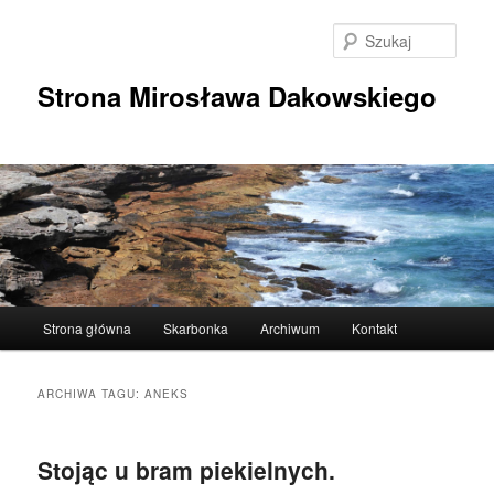
Przeskocz
Przeskocz
do
do
Szuka
tekstu
widgetów
Strona Mirosława Dakowskiego
Główne
Strona główna
Skarbonka
Archiwum
Kontakt
menu
ARCHIWA TAGU:
ANEKS
Stojąc u bram piekielnych.