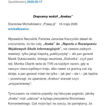
Opublikowany
2026-05-17
Drepcemy wokół „Aneksu”
Stanisław Michalkiewicz „Prawy.pl” 16 maja 2026
michalkiewicz
Wprawdzie Naczelnik Państwa Jarosław Kaczyński dawał do
zrozumienia, że ten cały
„
Aneks
” do „
Raportu o Rozwiązaniu
Wojskowych Służb Informacyjnych
”,
nie zawiera żadnych
rewelacji, tylko jakąś kiepską „
publicystykę
” – ale pan generał
Marek Dukaczewski, którego resortowa „
Stokrotka
”, czyli pani
red. Monika Olejnik woła do TVN za każdym razem, gdy w
naszym nieszczęśliwym kraju, albo nawet za granicą coś się
dzieje, a pan generał mówi nie tylko – jak jest – ale i – jak będzie
– przestrzegł, że ujawnienie „
Aneksu
” stanowi czyn
„
antypaństwowy
”.
Tymczasem na mieście pojawiły się fałszywe pogłoski, jakoby
„
Aneks
” miał „
uderzać
” w byłego prezydenta Bronisława
Komorowskiego. Coś może być na rzeczy, bo pamiętamy, że