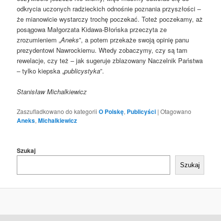
odkrycia uczonych radzieckich odnośnie poznania przyszłości –
że mianowicie wystarczy trochę poczekać. Toteż poczekamy, aż
posągowa Małgorzata Kidawa-Błońska przeczyta ze
zrozumieniem „
Aneks
”, a potem przekaże swoją opinię panu
prezydentowi Nawrockiemu. Wtedy zobaczymy, czy są tam
rewelacje, czy też – jak sugeruje zblazowany Naczelnik Państwa
– tylko kiepska „
publicystyka
”.
Stanisław Michalkiewicz
Zaszufladkowano do kategorii
O Polskę
,
Publicyści
|
Otagowano
Aneks
,
Michalkiewicz
Szukaj
Szukaj