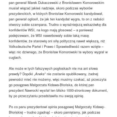
pan generał Marek Dukaczewski z Bronisławem Komorowskim
musiał wiązać jakieś nadzieje, skoro podczas wyborów
prezydenckich, w których Bronisław Komorowski kandydował,
pan generał ogłosił, że jak ten kandydat wygra, to on z radości
otworzy sobie szampana. Trudno o wyraźniejszą wskazówkę dla
konfidentów WSI, na kogo mają głosować – a ponieważ
podejrzewam, że WSI nawerbowały sobie taką masę
konfidentów, że stanowią oni siłę polityczną nawet większą, niż
Volksdeutsche Partei i Prawo i Sprawiedliwość razem wzięte –
więc nic dziwnego, że Bronisław Komorowski te wybory wygrał w
cuglach.
Ale może w tych fałszywych pogłoskach nie ma ani słowa
prawdy? Dopóki „
Aneks
” nie zostanie opublikowany, żadnej
pewności mieć nie możemy, więc musimy czekać, aż przeczyta
go posągowa Małgorzata Kidawa-Błońska, do której pan
prezydent Nawrocki wysłał ten blisko 1000-stronicowy dokument,
by po przeczytaniu przedstawiła mu swoją opinię.
Po co panu prezydentowi opinia posągowej Małgorzaty Kidawy-
Błońskiej – trudno zgadnąć – skoro pamiętamy, jak podczas