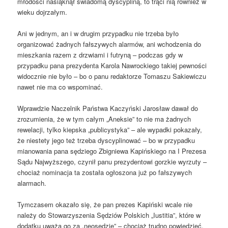
młodości nasiąknął świadomą dyscypliną, to trąci nią również w
wieku dojrzałym.
Ani w jednym, an i w drugim przypadku nie trzeba było
organizować żadnych fałszywych alarmów, ani wchodzenia do
mieszkania razem z drzwiami i futryną – podczas gdy w
przypadku pana prezydenta Karola Nawrockiego takiej pewności
widocznie nie było – bo o panu redaktorze Tomaszu Sakiewiczu
nawet nie ma co wspominać.
Wprawdzie Naczelnik Państwa Kaczyński Jarosław dawał do
zrozumienia, że w tym całym „Aneksie” to nie ma żadnych
rewelacji, tylko kiepska „publicystyka” – ale wypadki pokazały,
że niestety jego też trzeba dyscyplinować – bo w przypadku
mianowania pana sędziego Zbigniewa Kapińskiego na I Prezesa
Sądu Najwyższego, czynił panu prezydentowi gorzkie wyrzuty –
chociaż nominacja ta została ogłoszona już po fałszywych
alarmach.
Tymczasem okazało się, że pan prezes Kapiński wcale nie
należy do Stowarzyszenia Sędziów Polskich „Iustitia”, które w
dodatku uważa go za „neosędzię” – chociaż trudno powiedzieć,