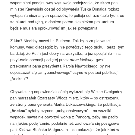
wspomniani podejrzliwcy wysuwają podejrzenia, że skoro pan
minister Kierwiński dostał od obywatela Tuska Donalda rozkaz
wyłapania nieznanych sprawców, to policja od razu łapie tych, co
są akurat pod ręką, a dopiero potem niezależna prokuratura
będzie musiała sprokurować im jakieś powiązania.
Z kim? Niechby nawet i z Putinem. Tak było za pierwszej
komuny, więc dlaczegóż by nie powtórzyć tego tricku i teraz tym
bardziej, że Putin jest dobry na wszystko, a już specjalnie – na
przykrycie operacji podjętej przez
stare kiejkuty
, gwoli
przekonania pana prezydenta Karola Nawrockiego, by nie
dopuszczał się „antypaństwowego” czynu w postaci publikacji
„Aneksu”?
Obywatelską odpowiedzialnością wykazał się Wielce Czcigodny
pan marszałek Czarzasty Włodzimierz, który – po ostrzeżeniu
ze strony pana generała Marka Dukaczewskiego, że publikacja
„
Aneksu
” byłaby czynem „antypaństwowym” – na wszelki
wypadek nawet nie otworzył worka z Pandorą, żeby nie padło
nań jakieś podejrzenie, podobnie też zachowała się posągowa
pani Kidawa-Błońska Małgorzata – co pokazuje, że jak ktoś w