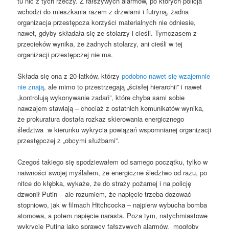
tu nic z tych rzeczy. Z fałszywych alarmów, po których policja
wchodzi do mieszkania razem z drzwiami i futryną, żadna
organizacja przestępcza korzyści materialnych nie odniesie,
nawet, gdyby składała się ze stolarzy i cieśli. Tymczasem z
przecieków wynika, że żadnych stolarzy, ani cieśli w tej
organizacji przestępczej nie ma.
Składa się ona z 20-latków, którzy
podobno nawet się wzajemnie
nie znają
, ale mimo to przestrzegają „ścisłej hierarchii” i nawet
„kontrolują wykonywanie zadań”, które chyba sami sobie
nawzajem stawiają – chociaż z ostatnich komunikatów wynika,
że prokuratura dostała rozkaz skierowania energicznego
śledztwa w kierunku wykrycia powiązań wspomnianej organizacji
przestępczej z „obcymi służbami”.
Czegoś takiego się spodziewałem od samego początku, tylko w
naiwności swojej myślałem, że energiczne śledztwo od razu, po
nitce do kłębka, wykaże, że do straży pożarnej i na policję
dzwonił Putin – ale rozumiem, że napięcie trzeba dozować
stopniowo, jak w filmach Hitchcocka – najpierw wybucha bomba
atomowa, a potem napięcie narasta. Poza tym, natychmiastowe
wykrycie Putina jako sprawcy fałszywych alarmów, mogłoby