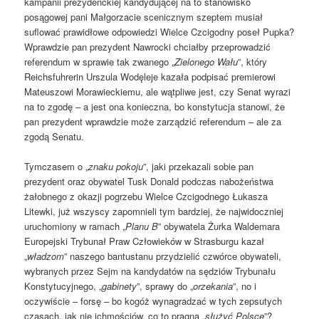
kampanii prezydenckiej kandydującej na to stanowisko
posągowej pani Małgorzacie scenicznym szeptem musiał
suflować prawidłowe odpowiedzi Wielce Czcigodny poseł Pupka?
Wprawdzie pan prezydent Nawrocki chciałby przeprowadzić
referendum w sprawie tak zwanego „
Zielonego Wału
”, który
Reichsfuhrerin Urszula Wodęleje kazała podpisać premierowi
Mateuszowi Morawieckiemu, ale wątpliwe jest, czy Senat wyrazi
na to zgodę – a jest ona konieczna, bo konstytucja stanowi, że
pan prezydent wprawdzie może zarządzić referendum – ale za
zgodą Senatu.
Tymczasem o „
znaku pokoju
”, jaki przekazali sobie pan
prezydent oraz obywatel Tusk Donald podczas nabożeństwa
żałobnego z okazji pogrzebu Wielce Czcigodnego Łukasza
Litewki, już wszyscy zapomnieli tym bardziej, że najwidoczniej
uruchomiony w ramach „
Planu B
” obywatela Żurka Waldemara
Europejski Trybunał Praw Człowieków w Strasburgu kazał
„
władzom
” naszego bantustanu przydzielić czwórce obywateli,
wybranych przez Sejm na kandydatów na sędziów Trybunału
Konstytucyjnego, „
gabinety
”, sprawy do „
orzekania
”, no i
oczywiście – forsę – bo kogóż wynagradzać w tych zepsutych
czasach, jak nie ichmościów, co to pragną „
służyć Polsce
”?