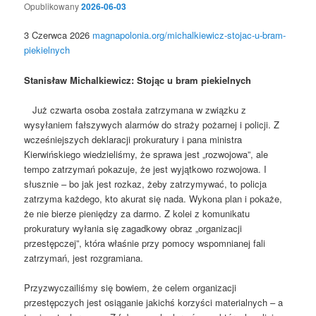
Opublikowany
2026-06-03
3 Czerwca 2026
magnapolonia.org/michalkiewicz-stojac-u-bram-
piekielnych
Stanisław Michalkiewicz: Stojąc u bram piekielnych
Już czwarta osoba została zatrzymana w związku z
wysyłaniem fałszywych alarmów do straży pożarnej i policji. Z
wcześniejszych deklaracji prokuratury i pana ministra
Kierwińskiego wiedzieliśmy, że sprawa jest „rozwojowa”, ale
tempo zatrzymań pokazuje, że jest wyjątkowo rozwojowa. I
słusznie – bo jak jest rozkaz, żeby zatrzymywać, to policja
zatrzyma każdego, kto akurat się nada. Wykona plan i pokaże,
że nie bierze pieniędzy za darmo. Z kolei z komunikatu
prokuratury wyłania się zagadkowy obraz „organizacji
przestępczej”, która właśnie przy pomocy wspomnianej fali
zatrzymań, jest rozgramiana.
Przyzwyczailiśmy się bowiem, że celem organizacji
przestępczych jest osiąganie jakichś korzyści materialnych – a