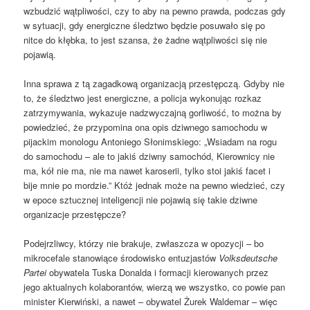
wzbudzić wątpliwości, czy to aby na pewno prawda, podczas gdy
w sytuacji, gdy energiczne śledztwo będzie posuwało się po
nitce do kłębka, to jest szansa, że żadne wątpliwości się nie
pojawią.
Inna sprawa z tą zagadkową organizacją przestępczą. Gdyby nie
to, że śledztwo jest energiczne, a policja wykonując rozkaz
zatrzymywania, wykazuje nadzwyczajną gorliwość, to można by
powiedzieć, że przypomina ona opis dziwnego samochodu w
pijackim monologu Antoniego Słonimskiego: „Wsiadam na rogu
do samochodu – ale to jakiś dziwny samochód, Kierownicy nie
ma, kół nie ma, nie ma nawet karoserii, tylko stoi jakiś facet i
bije mnie po mordzie.” Któż jednak może na pewno wiedzieć, czy
w epoce sztucznej inteligencji nie pojawią się takie dziwne
organizacje przestępcze?
Podejrzliwcy, którzy nie brakuje, zwłaszcza w opozycji – bo
mikrocefale stanowiące środowisko entuzjastów
Volksdeutsche
Partei
obywatela Tuska Donalda i formacji kierowanych przez
jego aktualnych kolaborantów, wierzą we wszystko, co powie pan
minister Kierwiński, a nawet – obywatel Żurek Waldemar – więc