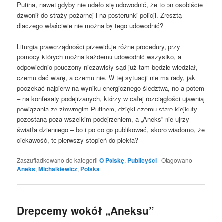
Putina, nawet gdyby nie udało się udowodnić, że to on osobiście
dzwonił do straży pożarnej i na posterunki policji. Zresztą –
dlaczego właściwie nie można by tego udowodnić?
Liturgia praworządności przewiduje różne procedury, przy
pomocy których można każdemu udowodnić wszystko, a
odpowiednio pouczony niezawisły sąd już tam będzie wiedział,
czemu dać wiarę, a czemu nie. W tej sytuacji nie ma rady, jak
poczekać najpierw na wyniku energicznego śledztwa, no a potem
– na konfesaty podejrzanych, którzy w całej rozciągłości ujawnią
powiązania ze złowrogim Putinem, dzięki czemu stare kiejkuty
pozostaną poza wszelkim podejrzeniem, a „Aneks” nie ujrzy
światła dziennego – bo i po co go publikować, skoro wiadomo, że
ciekawość, to pierwszy stopień do piekła?
Zaszufladkowano do kategorii
O Polskę
,
Publicyści
|
Otagowano
Aneks
,
Michalkiewicz
,
Polska
Drepcemy wokół „Aneksu”