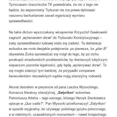
Tymczasem rzeczniczka TK powiedziała, że nic z tego nie
będzie, bo wspomniany Trybunał nie ma prawa dyktować
naszemu bantustanowi zasad organizacji wymiaru
sprawiedliwości.
Na takie dictum wyszczekany wicepremier Krzysztof Gawkowski
zagroził „
wyłamaniem drzwi
” do Trybunału Konstytucyjnego –
żeby sprawiedliwości ludowej stało się zadość. Ta deklaracja
wzbudza we mnie dwojakie podejrzenia: po pierwsze, że „
plan B
”
obywatela Żurka sprowadzać się mógł do tego, by po cichu
przekupić strasburskich przebierańców, by dostarczyli tubylczym
siepaczom pozorów legalności, gdy będą „
wyłamywać drzwi
”. To
się mogło zdarzyć tym bardziej, że przypadki
comparare
benevolentiam
niezawisłych sądów mają starożytny rodowód.
Akurat dostałem w prezencie od pana Leszka Wysockiego,
tłumacza literatury starożytnej, „
Satyrikon
” autorstwa
Petroniusza Arbitra – tego samego, którego Henryk Sienkiewicz
opisuje w „
Quo vadis?
”. Pan Wysocki przetłumaczył „
Satyrikon
”
w sposób oryginalny, bo używając polskiego języka potocznego,
a w niektórych, uzasadnionych momentach – nawet knajackiego