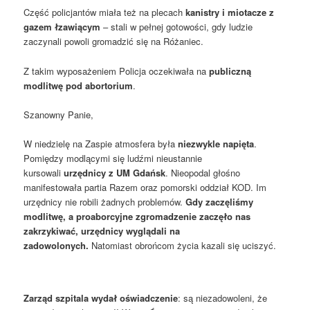
Część policjantów miała też na plecach
kanistry i miotacze z
gazem łzawiącym
– stali w pełnej gotowości, gdy ludzie
zaczynali powoli gromadzić się na Różaniec.
Z takim wyposażeniem Policja oczekiwała na
publiczną
modlitwę pod abortorium
.
Szanowny Panie,
W niedzielę na Zaspie atmosfera była
niezwykle napięta
.
Pomiędzy modlącymi się ludźmi nieustannie
kursowali
urzędnicy z UM Gdańsk
. Nieopodal głośno
manifestowała partia Razem oraz pomorski oddział KOD. Im
urzędnicy nie robili żadnych problemów.
Gdy zaczęliśmy
modlitwę, a proaborcyjne zgromadzenie zaczęło nas
zakrzykiwać, urzędnicy wyglądali na
zadowolonych.
Natomiast obrońcom życia kazali się uciszyć.
Zarząd szpitala wydał oświadczenie
: są niezadowoleni, że