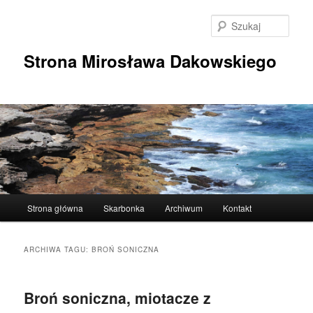
Przeskocz
Przeskocz
do
do
Szuka
tekstu
widgetów
Strona Mirosława Dakowskiego
Główne
Strona główna
Skarbonka
Archiwum
Kontakt
menu
ARCHIWA TAGU:
BROŃ SONICZNA
Broń soniczna, miotacze z