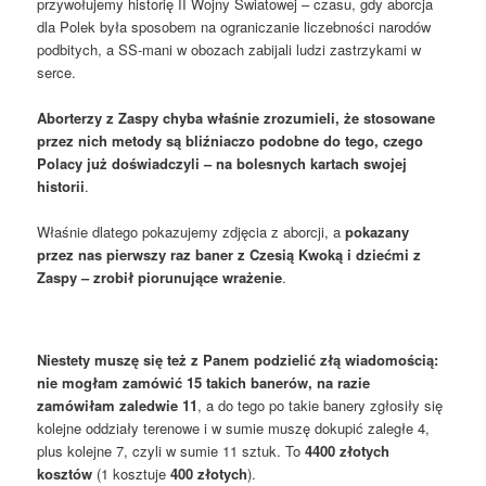
przywołujemy historię II Wojny Światowej – czasu, gdy aborcja
dla Polek była sposobem na ograniczanie liczebności narodów
podbitych, a SS-mani w obozach zabijali ludzi zastrzykami w
serce.
Aborterzy z Zaspy chyba właśnie zrozumieli, że stosowane
przez nich metody są bliźniaczo podobne do tego, czego
Polacy już doświadczyli – na bolesnych kartach swojej
historii
.
Właśnie dlatego pokazujemy zdjęcia z aborcji, a
pokazany
przez nas pierwszy raz baner z Czesią Kwoką i dziećmi z
Zaspy – zrobił piorunujące wrażenie
.
Niestety muszę się też z Panem podzielić złą wiadomością:
nie mogłam zamówić 15 takich banerów, na razie
zamówiłam zaledwie 11
, a do tego po takie banery zgłosiły się
kolejne oddziały terenowe i w sumie muszę dokupić zaległe 4,
plus kolejne 7, czyli w sumie 11 sztuk. To
4400 złotych
kosztów
(1 kosztuje
400 złotych
).