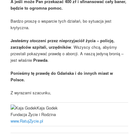
A jeśli może Pan przekazać 400 zł i sfinansować cały baner,
będzie to ogromna pomoc.
Bardzo proszę o wsparcie tych działań, bo sytuacja jest
krytyczna.
Jesteśmy otoczeni przez nieprzyjaciół życia – policję,
zarządców szpitali, urzędników
. Wszyscy chcą, abyśmy
przestali pokazywać prawdę o aborcji. A naszą jedyną bronią –
jest właśnie
Prawda
.
Ponieśmy tę prawdę do Gdańska i do innych miast w
Polsce.
Z wyrazami szacunku,
Kaja Godek
Fundacja Życie i Rodzina
www.RatujZycie.pl