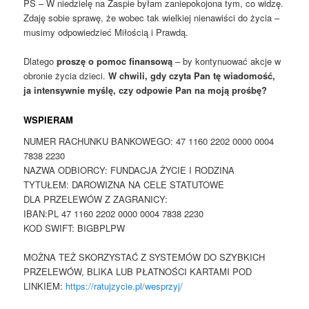
PS – W niedzielę na Zaspie byłam zaniepokojona tym, co widzę.
Zdaję sobie sprawę, że wobec tak wielkiej nienawiści do życia –
musimy odpowiedzieć Miłością i Prawdą.
Dlatego
proszę o pomoc finansową
– by kontynuować akcje w
obronie życia dzieci.
W chwili, gdy czyta Pan tę wiadomość,
ja intensywnie myślę, czy odpowie Pan na moją prośbę?
WSPIERAM
NUMER RACHUNKU BANKOWEGO: 47 1160 2202 0000 0004
7838 2230
NAZWA ODBIORCY: FUNDACJA ŻYCIE I RODZINA
TYTUŁEM: DAROWIZNA NA CELE STATUTOWE
DLA PRZELEWÓW Z ZAGRANICY:
IBAN:PL 47 1160 2202 0000 0004 7838 2230
KOD SWIFT: BIGBPLPW
MOŻNA TEŻ SKORZYSTAĆ Z SYSTEMÓW DO SZYBKICH
PRZELEWÓW, BLIKA LUB PŁATNOŚCI KARTAMI POD
LINKIEM:
https://ratujzycie.pl/wesprzyj/