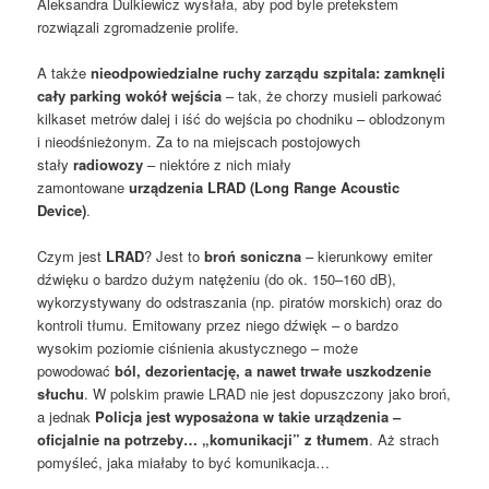
Aleksandra Dulkiewicz wysłała, aby pod byle pretekstem
rozwiązali zgromadzenie prolife.
A także
nieodpowiedzialne ruchy zarządu szpitala: zamknęli
cały parking wokół wejścia
– tak, że chorzy musieli parkować
kilkaset metrów dalej i iść do wejścia po chodniku – oblodzonym
i nieodśnieżonym. Za to na miejscach postojowych
stały
radiowozy
– niektóre z nich miały
zamontowane
urządzenia LRAD (Long Range Acoustic
Device)
.
Czym jest
LRAD
? Jest to
broń soniczna
– kierunkowy emiter
dźwięku o bardzo dużym natężeniu (do ok. 150–160 dB),
wykorzystywany do odstraszania (np. piratów morskich) oraz do
kontroli tłumu. Emitowany przez niego dźwięk – o bardzo
wysokim poziomie ciśnienia akustycznego – może
powodować
ból, dezorientację, a nawet trwałe uszkodzenie
słuchu
. W polskim prawie LRAD nie jest dopuszczony jako broń,
a jednak
Policja jest wyposażona w takie urządzenia –
oficjalnie na potrzeby… „komunikacji” z tłumem
. Aż strach
pomyśleć, jaka miałaby to być komunikacja…