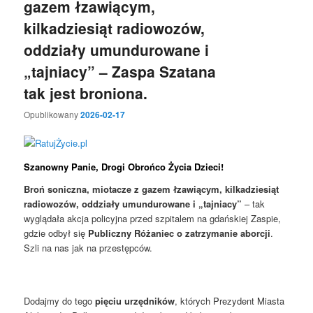
gazem łzawiącym,
kilkadziesiąt radiowozów,
oddziały umundurowane i
„tajniacy” – Zaspa Szatana
tak jest broniona.
Opublikowany
2026-02-17
Szanowny Panie, Drogi Obrońco Życia Dzieci!
Broń soniczna, miotacze z gazem łzawiącym, kilkadziesiąt
radiowozów, oddziały umundurowane i „tajniacy”
– tak
wyglądała akcja policyjna przed szpitalem na gdańskiej Zaspie,
gdzie odbył się
Publiczny Różaniec o zatrzymanie aborcji
.
Szli na nas jak na przestępców.
Dodajmy do tego
pięciu urzędników
, których Prezydent Miasta