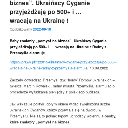
biznes”. Ukraińscy Cyganie
przyjeżdżają po 500+ i …
wracają na Ukrainę !
Opublikowany
2022-09-10
Baby znalazły „pomysł na biznes”.
Ukraińscy Cyganie
przyjeżdżają po 500+ i … wracają na Ukrainę ! Radny z
Przemyśla alarmuje.
https://prawy.pl/122015-ukrainscy-cyganie-przyjezdzaja-po-500-i-
wracaja-na-ukraine-radny-z-przemysla-alarmuje/
10.09.2022
Zaczęły odwiedzać Przemyśl tzw. 'hordy’ Romów ukraińskich –
twierdzi Marcin Kowalski, radny miasta Przemyśla, alarmując o
procederze wyłudzania pieniędzy z polskiego budżetu.
Jak wskazuje polityk, gołym okiem widać zwiększoną liczbę
ukraińskich Cyganów, którzy pojawiają się na dworcu w
Przemysłu. Nie są to jednak typowi uchodźcy wojenni, a
osoby,
które znalazły „pomysł na biznes”.