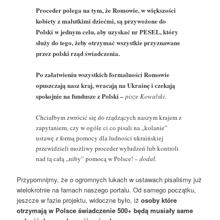
Proceder polega na tym, że Romowie, w większości
kobiety z malutkimi dziećmi, są przywożone do
Polski w jednym celu, aby uzyskać nr PESEL, który
służy do tego, żeby otrzymać wszystkie przyznawane
przez polski rząd świadczenia.
Po załatwieniu wszystkich formalności Romowie
opuszczają nasz kraj, wracają na Ukrainę i czekają
spokojnie na fundusze z Polski
–
pisze Kowalski.
Chciałbym zwrócić się do rządzących naszym krajem z
zapytaniem, czy w ogóle ci co pisali na „kolanie”
ustawę z formą pomocy dla ludności ukraińskiej
przewidzieli możliwy proceder wyłudzeń lub kontroli
nad tą całą „niby” pomocą w Polsce!
– dodał.
Przypomnijmy, że o ogromnych lukach w ustawach pisaliśmy już
wielokrotnie na łamach naszego portalu. Od samego początku,
jeszcze w fazie projektu, widoczne było, iż
osoby które
otrzymają w Polsce świadczenie 500+ będą musiały same