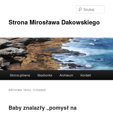
Przeskocz
Przeskocz
do
do
Szuka
tekstu
widgetów
Strona Mirosława Dakowskiego
Główne
Strona główna
Skarbonka
Archiwum
Kontakt
menu
ARCHIWA TAGU:
CYGANIE
Baby znalazły „pomysł na