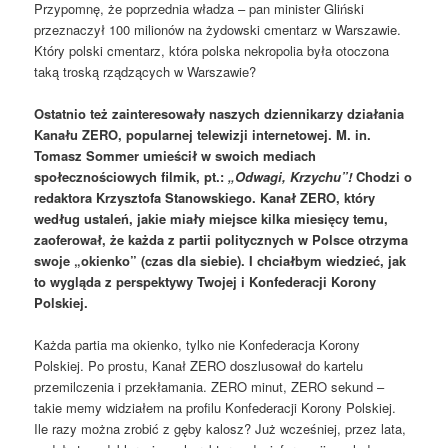
Przypomnę, że poprzednia władza – pan minister Gliński
przeznaczył 100 milionów na żydowski cmentarz w Warszawie.
Który polski cmentarz, która polska nekropolia była otoczona
taką troską rządzących w Warszawie?
Ostatnio też zainteresowały naszych dziennikarzy działania
Kanału ZERO, popularnej telewizji internetowej. M. in.
Tomasz Sommer umieścił w swoich mediach
społecznościowych filmik, pt.:
„Odwagi, Krzychu”!
Chodzi o
redaktora Krzysztofa Stanowskiego. Kanał ZERO, który
według ustaleń, jakie miały miejsce kilka miesięcy temu,
zaoferował, że każda z partii politycznych w Polsce otrzyma
swoje „okienko” (czas dla siebie). I chciałbym wiedzieć, jak
to wygląda z perspektywy Twojej i Konfederacji Korony
Polskiej.
Każda partia ma okienko, tylko nie Konfederacja Korony
Polskiej. Po prostu, Kanał ZERO doszlusował do kartelu
przemilczenia i przekłamania. ZERO minut, ZERO sekund –
takie memy widziałem na profilu Konfederacji Korony Polskiej.
Ile razy można zrobić z gęby kalosz? Już wcześniej, przez lata,