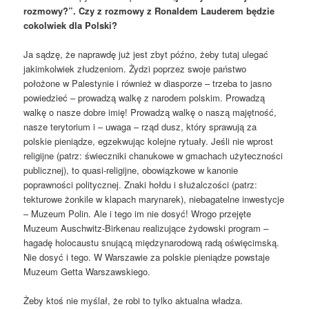
rozmowy?”. Czy z rozmowy z Ronaldem Lauderem będzie
cokolwiek dla Polski?
Ja sądzę, że naprawdę już jest zbyt późno, żeby tutaj ulegać
jakimkolwiek złudzeniom. Żydzi poprzez swoje państwo
położone w Palestynie i również w diasporze – trzeba to jasno
powiedzieć – prowadzą walkę z narodem polskim. Prowadzą
walkę o nasze dobre imię! Prowadzą walkę o naszą majętność,
nasze terytorium i – uwaga – rząd dusz, który sprawują za
polskie pieniądze, egzekwując kolejne rytuały. Jeśli nie wprost
religijne (patrz: świeczniki chanukowe w gmachach użyteczności
publicznej), to quasi-religijne, obowiązkowe w kanonie
poprawności politycznej. Znaki hołdu i służalczości (patrz:
tekturowe żonkile w klapach marynarek), niebagatelne inwestycje
– Muzeum Polin. Ale i tego im nie dosyć! Wrogo przejęte
Muzeum Auschwitz-Birkenau realizujące żydowski program –
hagadę holocaustu snującą międzynarodową radą oświęcimską.
Nie dosyć i tego. W Warszawie za polskie pieniądze powstaje
Muzeum Getta Warszawskiego.
Żeby ktoś nie myślał, że robi to tylko aktualna władza.