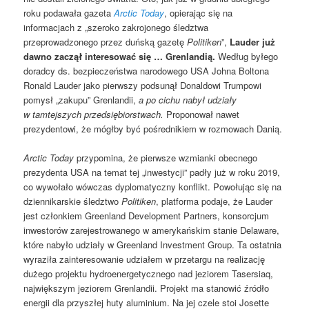
roku podawała gazeta
Arctic Today
, opierając się na
informacjach z „szeroko zakrojonego śledztwa
przeprowadzonego przez duńską gazetę
Politiken
”,
Lauder już
dawno zaczął interesować się … Grenlandią.
Według byłego
doradcy ds. bezpieczeństwa narodowego USA Johna Boltona
Ronald Lauder jako pierwszy podsunął Donaldowi Trumpowi
pomysł „zakupu” Grenlandii,
a po cichu nabył udziały
w tamtejszych przedsiębiorstwach.
Proponował nawet
prezydentowi, że mógłby być pośrednikiem w rozmowach Danią.
Arctic Today
przypomina, że pierwsze wzmianki obecnego
prezydenta USA na temat tej „inwestycji” padły już w roku 2019,
co wywołało wówczas dyplomatyczny konflikt. Powołując się na
dziennikarskie śledztwo
Politiken
, platforma podaje, że Lauder
jest członkiem Greenland Development Partners, konsorcjum
inwestorów zarejestrowanego w amerykańskim stanie Delaware,
które nabyło udziały w Greenland Investment Group. Ta ostatnia
wyraziła zainteresowanie udziałem w przetargu na realizację
dużego projektu hydroenergetycznego nad jeziorem Tasersiaq,
największym jeziorem Grenlandii. Projekt ma stanowić źródło
energii dla przyszłej huty aluminium. Na jej czele stoi Josette