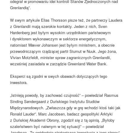
odegrał w promowaniu idei kontroli Stanów Zjednoczonych nad
Grenlandią”.
W swym artykule Elias Thorsson pisze też, że partnerzy Laudera
z Grenlandii mają szerokie kontakty. Jeden z nich, Sven
Hardenberg jest byłym wysokim urzędnikiem państwowym
i dyrektorem wykonawczym w sektorze energetycznym,
natomiast Wæver Johansen jest byłym ministrem, a obecnie
przewodniczącym rządzącej partii Siumut w Nuuk. Jego żona,
Vivian Motzfeldt, minister spraw zagranicznych Grenlandii,
wcześniej zasiadała w zarządzie Greenland Water Bank.
Eksperci są zgodni w swych obawach dotyczących tego
inwestora.
„Istnieją powody, by zachować czujność” – powiedział Rasmus
Sinding Søndergaard z Duńskiego Instytutu Studiów
Międzynarodowych. „Zwłaszcza gdy w grę wchodzi ktoś taki jak
Ronald Lauder”. Marc Jacobsen, badacz geopolityki Arktyki
z Duńskiej Akademii Obrony, zgodził się z tą opinią. „Byłoby
szaleństwem być naiwnym w tej sytuacji” – powiedział
Jacobsen. „To ewidentnie strategiczna inwestycja z jego strony”.