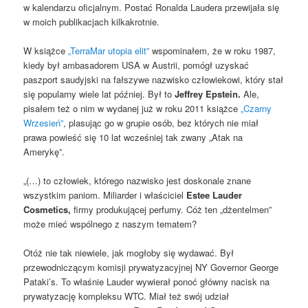
w kalendarzu oficjalnym. Postać Ronalda Laudera przewijała się
w moich publikacjach kilkakrotnie.
W książce
„TerraMar utopia elit”
wspominałem, że w roku 1987,
kiedy był ambasadorem USA w Austrii, pomógł uzyskać
paszport saudyjski na fałszywe nazwisko człowiekowi, który stał
się popularny wiele lat później. Był to
Jeffrey Epstein.
Ale,
pisałem też o nim w wydanej już w roku 2011 książce
„Czarny
Wrzesień”
, plasując go w grupie osób, bez których nie miał
prawa powieść się 10 lat wcześniej tak zwany „Atak na
Amerykę”.
„(…) to człowiek, którego nazwisko jest doskonale znane
wszystkim paniom. Miliarder i właściciel
Estee Lauder
Cosmetics,
firmy produkującej perfumy. Cóż ten „dżentelmen”
może mieć wspólnego z naszym tematem?
Otóż nie tak niewiele, jak mogłoby się wydawać. Był
przewodniczącym komisji prywatyzacyjnej NY Governor George
Pataki’s. To właśnie Lauder wywierał ponoć główny nacisk na
prywatyzację kompleksu WTC. Miał też swój udział