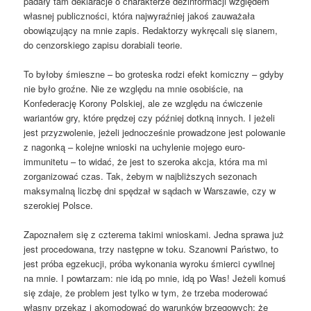
padały tam deklaracje o charakterze dezinformacji względem
własnej publiczności, która najwyraźniej jakoś zauważała
obowiązujący na mnie zapis. Redaktorzy wykręcali się sianem,
do cenzorskiego zapisu dorabiali teorie.
To byłoby śmieszne – bo groteska rodzi efekt komiczny – gdyby
nie było groźne. Nie ze względu na mnie osobiście, na
Konfederację Korony Polskiej, ale ze względu na ćwiczenie
wariantów gry, które prędzej czy później dotkną innych. I jeżeli
jest przyzwolenie, jeżeli jednocześnie prowadzone jest polowanie
z nagonką – kolejne wnioski na uchylenie mojego euro-
immunitetu – to widać, że jest to szeroka akcja, która ma mi
zorganizować czas. Tak, żebym w najbliższych sezonach
maksymalną liczbę dni spędzał w sądach w Warszawie, czy w
szerokiej Polsce.
Zapoznałem się z czterema takimi wnioskami. Jedna sprawa już
jest procedowana, trzy następne w toku. Szanowni Państwo, to
jest próba egzekucji, próba wykonania wyroku śmierci cywilnej
na mnie. I powtarzam: nie idą po mnie, idą po Was! Jeżeli komuś
się zdaje, że problem jest tylko w tym, że trzeba moderować
własny przekaz i akomodować do warunków brzegowych; że