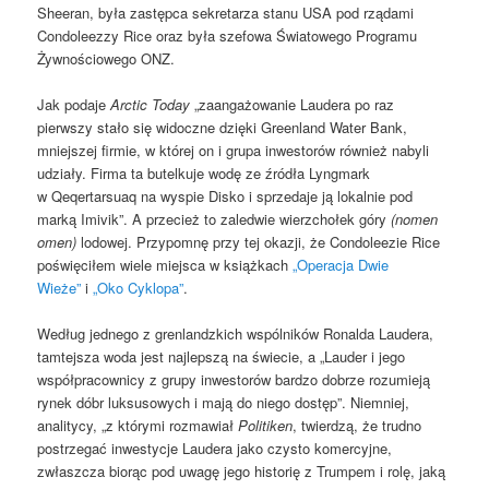
Sheeran, była zastępca sekretarza stanu USA pod rządami
Condoleezzy Rice oraz była szefowa Światowego Programu
Żywnościowego ONZ.
Jak podaje
Arctic Today
„zaangażowanie Laudera po raz
pierwszy stało się widoczne dzięki Greenland Water Bank,
mniejszej firmie, w której on i grupa inwestorów również nabyli
udziały. Firma ta butelkuje wodę ze źródła Lyngmark
w Qeqertarsuaq na wyspie Disko i sprzedaje ją lokalnie pod
marką Imivik”. A przecież to zaledwie wierzchołek góry
(nomen
omen)
lodowej. Przypomnę przy tej okazji, że Condoleezie Rice
poświęciłem wiele miejsca w książkach
„Operacja Dwie
Wieże”
i
„Oko Cyklopa”
.
Według jednego z grenlandzkich wspólników Ronalda Laudera,
tamtejsza woda jest najlepszą na świecie, a „Lauder i jego
współpracownicy z grupy inwestorów bardzo dobrze rozumieją
rynek dóbr luksusowych i mają do niego dostęp”. Niemniej,
analitycy, „z którymi rozmawiał
Politiken
, twierdzą, że trudno
postrzegać inwestycje Laudera jako czysto komercyjne,
zwłaszcza biorąc pod uwagę jego historię z Trumpem i rolę, jaką