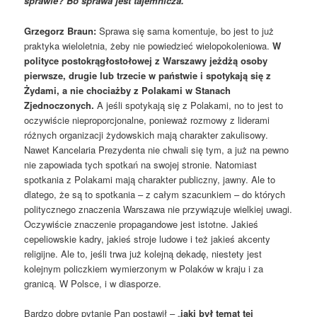
sprawie? Bo sprawa jest tajemnicza.
Grzegorz Braun:
Sprawa się sama komentuje, bo jest to już
praktyka wieloletnia, żeby nie powiedzieć wielopokoleniowa.
W
polityce postokrągłostołowej z Warszawy jeżdżą osoby
pierwsze, drugie lub trzecie w państwie i spotykają się z
Żydami, a nie chociażby z Polakami w Stanach
Zjednoczonych.
A jeśli spotykają się z Polakami, no to jest to
oczywiście nieproporcjonalne, ponieważ rozmowy z liderami
różnych organizacji żydowskich mają charakter zakulisowy.
Nawet Kancelaria Prezydenta nie chwali się tym, a już na pewno
nie zapowiada tych spotkań na swojej stronie. Natomiast
spotkania z Polakami mają charakter publiczny, jawny. Ale to
dlatego, że są to spotkania – z całym szacunkiem – do których
politycznego znaczenia Warszawa nie przywiązuje wielkiej uwagi.
Oczywiście znaczenie propagandowe jest istotne. Jakieś
cepeliowskie kadry, jakieś stroje ludowe i też jakieś akcenty
religijne. Ale to, jeśli trwa już kolejną dekadę, niestety jest
kolejnym policzkiem wymierzonym w Polaków w kraju i za
granicą. W Polsce, i w diasporze.
Bardzo dobre pytanie Pan postawił – „
jaki był temat tej