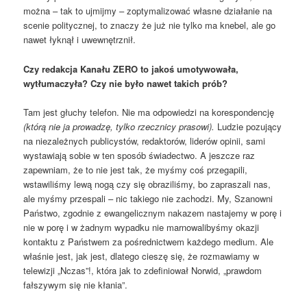
można – tak to ujmijmy – zoptymalizować własne działanie na
scenie politycznej, to znaczy że już nie tylko ma knebel, ale go
nawet łyknął i uwewnętrznił.
Czy redakcja Kanału ZERO to jakoś umotywowała,
wytłumaczyła? Czy nie było nawet takich prób?
Tam jest głuchy telefon. Nie ma odpowiedzi na korespondencję
(którą nie ja prowadzę, tylko rzecznicy prasowi).
Ludzie pozujący
na niezależnych publicystów, redaktorów, liderów opinii, sami
wystawiają sobie w ten sposób świadectwo. A jeszcze raz
zapewniam, że to nie jest tak, że myśmy coś przegapili,
wstawiliśmy lewą nogą czy się obraziliśmy, bo zapraszali nas,
ale myśmy przespali – nic takiego nie zachodzi. My, Szanowni
Państwo, zgodnie z ewangelicznym nakazem nastajemy w porę i
nie w porę i w żadnym wypadku nie marnowalibyśmy okazji
kontaktu z Państwem za pośrednictwem każdego medium. Ale
właśnie jest, jak jest, dlatego cieszę się, że rozmawiamy w
telewizji „Nczas”!, która jak to zdefiniował Norwid, „prawdom
fałszywym się nie kłania”.