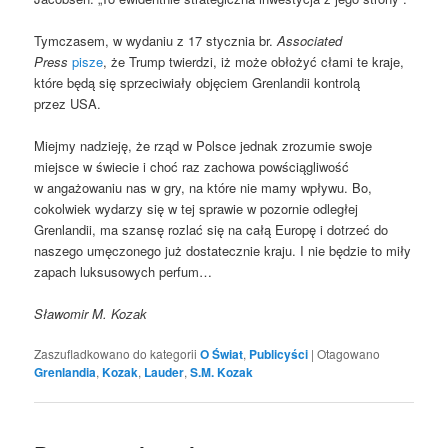
Tymczasem, w wydaniu z 17 stycznia br.
Associated
Press
pisze
, że Trump twierdzi, iż może obłożyć cłami te kraje,
które będą się sprzeciwiały objęciem Grenlandii kontrolą
przez USA.
Miejmy nadzieję, że rząd w Polsce jednak zrozumie swoje
miejsce w świecie i choć raz zachowa powściągliwość
w angażowaniu nas w gry, na które nie mamy wpływu. Bo,
cokolwiek wydarzy się w tej sprawie w pozornie odległej
Grenlandii, ma szansę rozlać się na całą Europę i dotrzeć do
naszego umęczonego już dostatecznie kraju. I nie będzie to miły
zapach luksusowych perfum…
Sławomir M. Kozak
Zaszufladkowano do kategorii
O Świat
,
Publicyści
|
Otagowano
Grenlandia
,
Kozak
,
Lauder
,
S.M. Kozak