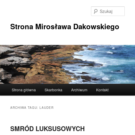
Przeskocz
Przeskocz
do
do
Szuka
tekstu
widgetów
Strona Mirosława Dakowskiego
Główne
Strona główna
Skarbonka
Archiwum
Kontakt
menu
ARCHIWA TAGU:
LAUDER
SMRÓD LUKSUSOWYCH