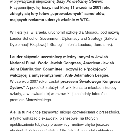
w prywatyzacji niepozornej
Bazy Powietrznej Stewart.
Przypomnijmy,
tej bazy, nad którą 11 września 2001 roku
zbiegły się tory lotów „uprowadzonych” samolotów,
mających rzekomo uderzyć właśnie w WTC.
W Herzliya, w Izraelu, uruchomił szkołę dla Mosadu, pod nazwą
Lauder School of Government Diplomacy and Strategy (Szkoła
Dyplomacji Rządowej i Strategii imienia Laudera, tłum. smk).
Lauder aktywnie uczestniczy między innymi w Jewish
National Fund, World Jewish Congress, American Jewish
Joint Distribution Committee i oczywiście ‘pokojowo’
walczącej z antysemityzmem, Anti-Defamation League.
W czerwcu 2007 roku, został
prezesem Światowego Kongresu
Żydów.”
A przecież założył też w kilkunastu miastach Europy
szkoły, a w ławkach tej warszawskiej zasiadały latorośle
premiera Morawieckiego.
Ale, ja tu nie chcę zajmować nikogo opowieściami o przeszłości,
a tylko wskazać ciekawostki biznesowe, na których
upublicznienie tubylczy pracownicy mediów chyba jeszcze
nie dostali zielonego światła. Oto, jak już w grudniu ubiegłego