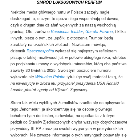
SMRÓD LUKSUSOWYCH PERFUM
Niektóre media głównego nurtu w Polsce zaczęły nagle
dostrzegać to, o czym te spoza niego wspominają od dawna,
czyli o drugim dnie działań wojennych za naszą wschodnią
granicą. Oto, zarówno
Bussiness Insider
,
Gazeta Prawna
, i kilka
innych, piszą o tym, że „spółki z otoczenia Trumpa” będą
zarabiały na ukraińskich złożach. Nawiasem mówiąc,
dziennik
Rzeczpospolita
wykazał się najlepszym refleksem
pisząc o takiej możliwości już w połowie ubiegłego roku, wkrótce
po podpisaniu umowy o wydobyciu minerałów, którą oba państwa
zawarły 30 kwietnia 2025. Swoistym poczuciem humoru
wykazała się
Wirtualna Polska
tytułując swój materiał tezą, że
na inwestycje w złoża litu przyjaciel prezydenta USA Ronald
Lauder „dostał zgodę od Kijowa”.
Zgrywusy.
Skoro tak wielu wybitnych żurnalistów rzuciło się do opisywania
tego „fenomenu”, ja skoncentruję się na osobie głównego
bohatera tych doniesień, człowieka, na spotkania z którym
pędzili do Stanów Zjednoczonych chyba wszyscy dotychczasowi
przywódcy III RP zaraz po swoich wygranych w prezydenckich
wyborach. Nie zawsze informacje o tych mityngach pojawiały się