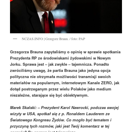
NCZAS.INFO | Grzegorz Braun. / foto: PAP
Grzegorza Brauna zapytaliśmy o opinię w sprawie spotkania
Prezydenta RP ze środowiskami żydowskimi w Nowym
Jorku. Sprawa jest – jak zwykle – tajemnicza. Ponadto
zwróciliśmy uwagę, że partia Brauna jako jedyna opcja
polityczna nie otrzymała możliwości transmisji swoich
materiałów na popularnym, internetowym Kanale ZERO, jak
dotąd postrzeganym przez wielu Polaków jako medium
niezależne, starające się być obiektywnym.
Marek Skalski: – Prezydent Karol Nawrocki, podczas swojej
wizyty w USA, spotkał się z p. Ronaldem Lauderem ze
Światowego Kongresu Żydów. Co mogło być tematem i
przyczyną tych rozmów, jaki jest Twój komentarz w tej