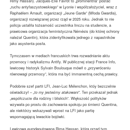
Rimy Hassan). Jacques-Élie Favrot to „prominentna” postać
„ruchu antyfaszystowskiego” w Lyonie i współzałożyciel, wraz z
Raphaëlem Arnault, organizacji „Jeune Garde” (Młoda Gwardia),
organizacji rozwiązanej przez rząd w 2025 roku. Jednak to nie
policja ustaliła tożsamość uczestnika linczu na studencie, a
prawicowa organizacja feministyczna Némésis (do której ochrony
należał Quentin), która zidentyfikowała jednego z napastników
jako asystenta posła.
Tymczasem w mediach francuskich trwa rozwadnianie aktu
przemocy i radykalizmu Antify. W publicznej stacji France Info,
lewicowy historyk Sylvain Boulouque mówił o „przywróceniu
równowagi przemocy”, która ma być immanentną cechą prawicy.
Podobnie szef partii LFI, Jean-Luc Mélenchon, któy bezczelnie
oświadczył –
„to my jesteśmy atakowani”
. Ten przekazał jednak
„współczucie dla rodziny i bliskich”. Większość polityków
wzywała po prostu do zachowania spokoju po śmierci Quentina,
ale niektórzy wskazywali wprost na LFI jako partię
wspomagającą lewackie bojówki.
Lewicowa eurodeputowana Rima Hassan, która przed tym