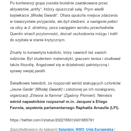
Po konferencji grupa została brutalnie zaatakowana przez
aktywistów „antify”, którzy opuszczali salę. Prym wiedli
bojówkarze „Młodej Gwardii”. Ofiara opuściła miejsce zdarzenia
w towarzystwie przyjaciela, ale
byli śledzeni, a następnie pobici
na ulicy w 2. dzielnicy, poza zasięgiem wzroku przechodniów.
Quentin stracił przytomność, doznał uszkodzenia mózgu i trafił
do szpitala w stanie krytycznym.
Zmarły to konwertyta katolicki, który nawrócił też swoich
rodziców. Był studentem matematyki, graczem tenisa i studiował
także filozofię. Angażował się w działalność patriotyczną i
sprawy swojej parafii.
Świadkowie twierdzili, że rozpoznali wśród atakujących członków
„J
eune Garde” (Młodej Gwardii)
i założonej po ich rozwiązaniu,
organizacji „
Etteons la flamme” (Zgaśmy Płomień)
. Némésis
wśród napastników rozpoznał m.in. Jacques’a Eliego
Favrota, asystenta parlamentarnego Raphaëla Arnaulta (LFI).
https://twitter.com/i/status/2022765012431855791
Zaszufladkowano do kategorii
Satanizm, NWO
,
Unia Europejska
|