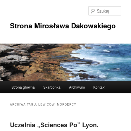
Przeskocz
Przeskocz
do
do
Szuka
tekstu
widgetów
Strona Mirosława Dakowskiego
Główne
Strona główna
Skarbonka
Archiwum
Kontakt
menu
ARCHIWA TAGU:
LEWICOWI MORDERCY
Uczelnia „Sciences Po” Lyon.