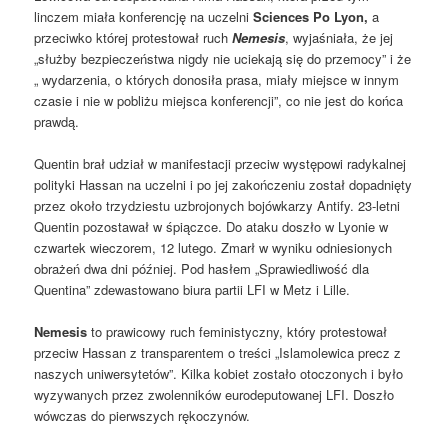
linczem miała konferencję na uczelni
Sciences Po Lyon,
a
przeciwko której protestował ruch
Nemesis
, wyjaśniała, że ​​jej
„służby bezpieczeństwa nigdy nie uciekają się do przemocy” i że
„ wydarzenia, o których donosiła prasa, miały miejsce w innym
czasie i nie w pobliżu miejsca konferencji”, co nie jest do końca
prawdą.
Quentin brał udział w manifestacji przeciw występowi radykalnej
polityki Hassan na uczelni i po jej zakończeniu został dopadnięty
przez około trzydziestu uzbrojonych bojówkarzy Antify. 23-letni
Quentin pozostawał w śpiączce. Do ataku doszło w Lyonie w
czwartek wieczorem, 12 lutego. Zmarł w wyniku odniesionych
obrażeń dwa dni później. Pod hasłem „Sprawiedliwość dla
Quentina” zdewastowano biura partii LFI w Metz i Lille.
Nemesis
to prawicowy ruch feministyczny, który protestował
przeciw Hassan z transparentem o treści „Islamolewica precz z
naszych uniwersytetów”. Kilka kobiet zostało otoczonych i było
wyzywanych przez zwolenników eurodeputowanej LFI. Doszło
wówczas do pierwszych rękoczynów.