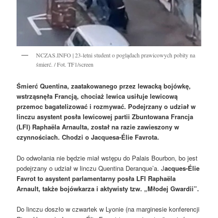
NCZAS.INFO | 23-letni student o poglądach prawicowych pobity na
śmierć. / Fot. TF1/screen
Śmierć Quentina, zaatakowanego przez lewacką bojówkę,
wstrząsnęła Francją, chociaż lewica usiłuje lewicową
przemoc bagatelizować i rozmywać. Podejrzany o udział w
linczu asystent posła lewicowej partii Zbuntowana Francja
(LFI) Raphaëla Arnaulta, został na razie zawieszony w
czynnościach. Chodzi o Jacquesa-Élie Favrota.
Do odwołania nie będzie miał wstępu do Palais Bourbon, bo jest
podejrzany o udział w linczu Quentina Deranque’a. J
acques-Élie
Favrot to asystent parlamentarny posła LFI Raphaëla
Arnault, także bojówkarza i aktywisty tzw. „Młodej Gwardii”.
Do linczu doszło w czwartek w Lyonie (na marginesie konferencji