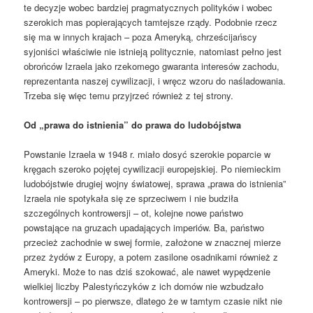
te decyzje wobec bardziej pragmatycznych polityków i wobec
szerokich mas popierających tamtejsze rządy. Podobnie rzecz
się ma w innych krajach – poza Ameryką, chrześcijańscy
syjoniści właściwie nie istnieją politycznie, natomiast pełno jest
obrońców Izraela jako rzekomego gwaranta interesów zachodu,
reprezentanta naszej cywilizacji, i wręcz wzoru do naśladowania.
Trzeba się więc temu przyjrzeć również z tej strony.
Od „prawa do istnienia” do prawa do ludobójstwa
Powstanie Izraela w 1948 r. miało dosyć szerokie poparcie w
kręgach szeroko pojętej cywilizacji europejskiej. Po niemieckim
ludobójstwie drugiej wojny światowej, sprawa „prawa do istnienia”
Izraela nie spotykała się ze sprzeciwem i nie budziła
szczególnych kontrowersji – ot, kolejne nowe państwo
powstające na gruzach upadających imperiów. Ba, państwo
przecież zachodnie w swej formie, założone w znacznej mierze
przez żydów z Europy, a potem zasilone osadnikami również z
Ameryki. Może to nas dziś szokować, ale nawet wypędzenie
wielkiej liczby Palestyńczyków z ich domów nie wzbudzało
kontrowersji – po pierwsze, dlatego że w tamtym czasie nikt nie