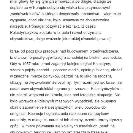
miał głowy by się tym przejmować, a po drugie, dlatego że
dopiero co w Europie odbyła się wielka fala przymusowych
„wędrówek ludów” o których decydowały mocarstwa – więc takie
wygnanie, choć okrutne, było uznawane za dopuszczalne
narzędzie. Pomagał oczywiście też fakt, iż część
Palestyńczyków została w Izraelu i nawet otrzymała
obywatelstwo, dając wrażenie jako takiej równości prawnej.
Izrael od początku pracował nad budowaniem przeświadczenia,
iż stanowi forpocztę cywilizacji zachodniej na bliskim wschodzie.
Gdy w 1967 roku Izrael zagarnął kolejne części Palestyny,
szeroko pojęty zachód – poprzez media, opinię publiczną, ale też
w znacznej mierze polityków, patrzał na to jako na radosną
okazję, na „wyzwolenie” Jerozolimy. Tym razem jednak Izrael nie
nadał praw obywatelskich ogromnym rzeszom Palestyńczyków –
nie zostali włączeni do Izraela, lecz pod izraelską okupację. Nie
było wprawdzie kolejnych masowych wypędzeń, ale okupanci
dbali o zapewnienie Palestyńczykom wielu powodów do
emigracji. Represje i ograniczenia narzucane na tubylców
narastały, w miarę jak narastał ich zbrojny, często terrorystyczny
opór, i w miarę pojawiania się kolejnych izraelskich „osad” na
okupowanym terytorium. Raz po raz zresztą w izraelskiej