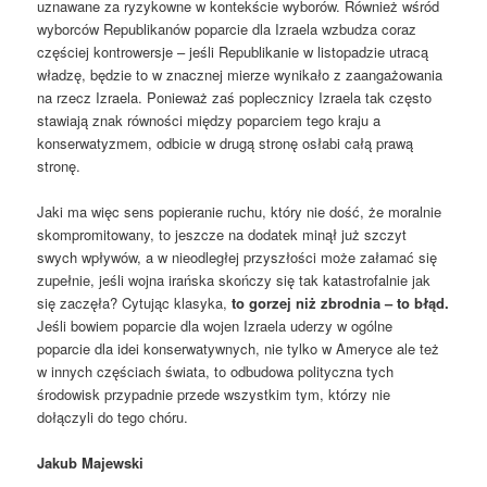
uznawane za ryzykowne w kontekście wyborów. Również wśród
wyborców Republikanów poparcie dla Izraela wzbudza coraz
częściej kontrowersje – jeśli Republikanie w listopadzie utracą
władzę, będzie to w znacznej mierze wynikało z zaangażowania
na rzecz Izraela. Ponieważ zaś poplecznicy Izraela tak często
stawiają znak równości między poparciem tego kraju a
konserwatyzmem, odbicie w drugą stronę osłabi całą prawą
stronę.
Jaki ma więc sens popieranie ruchu, który nie dość, że moralnie
skompromitowany, to jeszcze na dodatek minął już szczyt
swych wpływów, a w nieodległej przyszłości może załamać się
zupełnie, jeśli wojna irańska skończy się tak katastrofalnie jak
się zaczęła? Cytując klasyka,
to gorzej niż zbrodnia – to błąd.
Jeśli bowiem poparcie dla wojen Izraela uderzy w ogólne
poparcie dla idei konserwatywnych, nie tylko w Ameryce ale też
w innych częściach świata, to odbudowa polityczna tych
środowisk przypadnie przede wszystkim tym, którzy nie
dołączyli do tego chóru.
Jakub Majewski