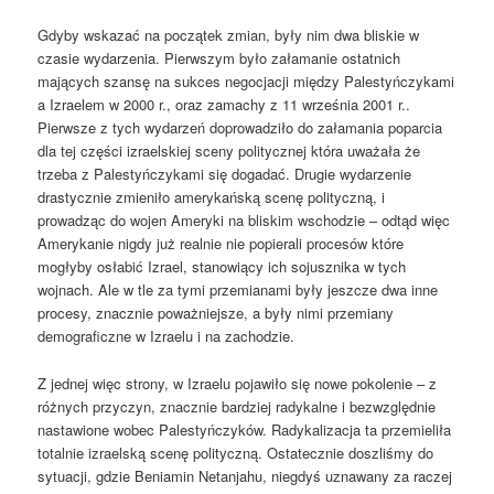
Gdyby wskazać na początek zmian, były nim dwa bliskie w
czasie wydarzenia. Pierwszym było załamanie ostatnich
mających szansę na sukces negocjacji między Palestyńczykami
a Izraelem w 2000 r., oraz zamachy z 11 września 2001 r..
Pierwsze z tych wydarzeń doprowadziło do załamania poparcia
dla tej części izraelskiej sceny politycznej która uważała że
trzeba z Palestyńczykami się dogadać. Drugie wydarzenie
drastycznie zmieniło amerykańską scenę polityczną, i
prowadząc do wojen Ameryki na bliskim wschodzie – odtąd więc
Amerykanie nigdy już realnie nie popierali procesów które
mogłyby osłabić Izrael, stanowiący ich sojusznika w tych
wojnach. Ale w tle za tymi przemianami były jeszcze dwa inne
procesy, znacznie poważniejsze, a były nimi przemiany
demograficzne w Izraelu i na zachodzie.
Z jednej więc strony, w Izraelu pojawiło się nowe pokolenie – z
różnych przyczyn, znacznie bardziej radykalne i bezwzględnie
nastawione wobec Palestyńczyków. Radykalizacja ta przemieliła
totalnie izraelską scenę polityczną. Ostatecznie doszliśmy do
sytuacji, gdzie Beniamin Netanjahu, niegdyś uznawany za raczej