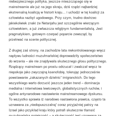
niebezpiecznego polityka, jeszcze mieszczącego się w
mainstreamie ale już na jego skraju, dziś rządzi najbardziej
ekstremalną koalicją w historii kraju… i uchodzi w tej koalicji za
człowieka nazbyt ugodowego. Przy czym, trudno dostrzec
jakiekolwiek znaki że Netanjahu jest szczególnie wierzącym
człowiekiem, a już zwłaszcza religijnym fundamentalistą. Jest
pragmatykiem, gotowym czerpać poparcie zewsząd, by
przetrwać na scenie politycznej.
Z drugiej zaś strony, na zachodzie lata niekontrolowanego wręcz
napływu ludności muzułmańskiej doprowadziły społeczeństwo
do wrzenia – ale nie znajdywała skutecznego głosu politycznego.
Rządzący mainstream po prostu odrzucał i zwalczał wręcz te
niepokoje jako zwyczajną ksenofobię, tolerując jednocześnie
powstawanie „zakazanych dzielnic” imigranckich. Do tego
wszystkiego warto dorzucić jeszcze jeden trend – dominacja
medialna i internetowa lewicowych, globalistycznych ruchów, i
ogólne antynarodowe nastawienie mainstreamowego dyskursu.
To wszystko sprawia iż narodowo nastawiona prawica, często ta
uznawana za „niedopuszczalną” coraz przyjaźniej patrzy na
Izrael jako przykład kraju który potrafi skutecznie tłamsić
muzułmańską mniejszość – a skuteczność jest uznawana za