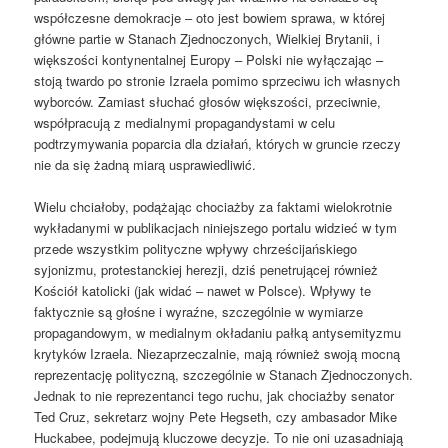
współczesne demokracje – oto jest bowiem sprawa, w której
główne partie w Stanach Zjednoczonych, Wielkiej Brytanii, i
większości kontynentalnej Europy – Polski nie wyłączając –
stoją twardo po stronie Izraela pomimo sprzeciwu ich własnych
wyborców. Zamiast słuchać głosów większości, przeciwnie,
współpracują z medialnymi propagandystami w celu
podtrzymywania poparcia dla działań, których w gruncie rzeczy
nie da się żadną miarą usprawiedliwić.
Wielu chciałoby, podążając chociażby za faktami wielokrotnie
wykładanymi w publikacjach niniejszego portalu widzieć w tym
przede wszystkim polityczne wpływy chrześcijańskiego
syjonizmu, protestanckiej herezji, dziś penetrującej również
Kościół katolicki (jak widać – nawet w Polsce). Wpływy te
faktycznie są głośne i wyraźne, szczególnie w wymiarze
propagandowym, w medialnym okładaniu pałką antysemityzmu
krytyków Izraela. Niezaprzeczalnie, mają również swoją mocną
reprezentację polityczną, szczególnie w Stanach Zjednoczonych.
Jednak to nie reprezentanci tego ruchu, jak chociażby senator
Ted Cruz, sekretarz wojny Pete Hegseth, czy ambasador Mike
Huckabee, podejmują kluczowe decyzje. To nie oni uzasadniają