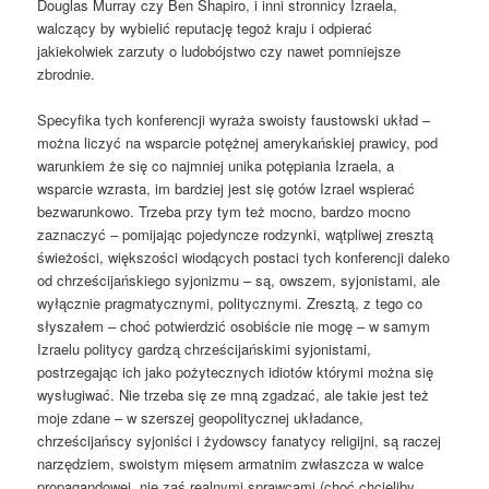
Douglas Murray czy Ben Shapiro, i inni stronnicy Izraela,
walczący by wybielić reputację tegoż kraju i odpierać
jakiekolwiek zarzuty o ludobójstwo czy nawet pomniejsze
zbrodnie.
Specyfika tych konferencji wyraża swoisty faustowski układ –
można liczyć na wsparcie potężnej amerykańskiej prawicy, pod
warunkiem że się co najmniej unika potępiania Izraela, a
wsparcie wzrasta, im bardziej jest się gotów Izrael wspierać
bezwarunkowo. Trzeba przy tym też mocno, bardzo mocno
zaznaczyć – pomijając pojedyncze rodzynki, wątpliwej zresztą
świeżości, większości wiodących postaci tych konferencji daleko
od chrześcijańskiego syjonizmu – są, owszem, syjonistami, ale
wyłącznie pragmatycznymi, politycznymi. Zresztą, z tego co
słyszałem – choć potwierdzić osobiście nie mogę – w samym
Izraelu politycy gardzą chrześcijańskimi syjonistami,
postrzegając ich jako pożytecznych idiotów którymi można się
wysługiwać. Nie trzeba się ze mną zgadzać, ale takie jest też
moje zdane – w szerszej geopolitycznej układance,
chrześcijańscy syjoniści i żydowscy fanatycy religijni, są raczej
narzędziem, swoistym mięsem armatnim zwłaszcza w walce
propagandowej, nie zaś realnymi sprawcami (choć chcieliby