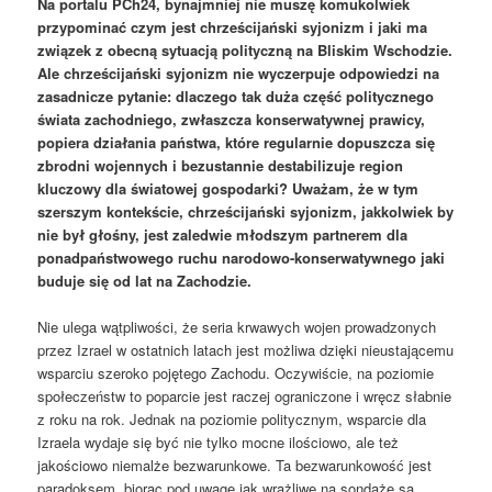
Na portalu PCh24, bynajmniej nie muszę komukolwiek
przypominać czym jest chrześcijański syjonizm i jaki ma
związek z obecną sytuacją polityczną na Bliskim Wschodzie.
Ale chrześcijański syjonizm nie wyczerpuje odpowiedzi na
zasadnicze pytanie: dlaczego tak duża część politycznego
świata zachodniego, zwłaszcza konserwatywnej prawicy,
popiera działania państwa, które regularnie dopuszcza się
zbrodni wojennych i bezustannie destabilizuje region
kluczowy dla światowej gospodarki? Uważam, że w tym
szerszym kontekście, chrześcijański syjonizm, jakkolwiek by
nie był głośny, jest zaledwie młodszym partnerem dla
ponadpaństwowego ruchu narodowo-konserwatywnego jaki
buduje się od lat na Zachodzie.
Nie ulega wątpliwości, że seria krwawych wojen prowadzonych
przez Izrael w ostatnich latach jest możliwa dzięki nieustającemu
wsparciu szeroko pojętego Zachodu. Oczywiście, na poziomie
społeczeństw to poparcie jest raczej ograniczone i wręcz słabnie
z roku na rok. Jednak na poziomie politycznym, wsparcie dla
Izraela wydaje się być nie tylko mocne ilościowo, ale też
jakościowo niemalże bezwarunkowe. Ta bezwarunkowość jest
paradoksem, biorąc pod uwagę jak wrażliwe na sondaże są