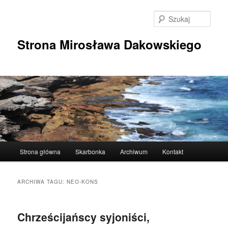
Przeskocz
Przeskocz
do
do
Szuka
tekstu
widgetów
Strona Mirosława Dakowskiego
Główne
Strona główna
Skarbonka
Archiwum
Kontakt
menu
ARCHIWA TAGU:
NEO-KONS
Chrześcijańscy syjoniści,