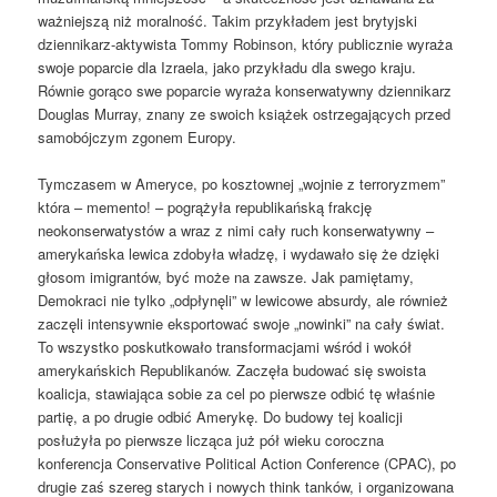
ważniejszą niż moralność. Takim przykładem jest brytyjski
dziennikarz-aktywista Tommy Robinson, który publicznie wyraża
swoje poparcie dla Izraela, jako przykładu dla swego kraju.
Równie gorąco swe poparcie wyraża konserwatywny dziennikarz
Douglas Murray, znany ze swoich książek ostrzegających przed
samobójczym zgonem Europy.
Tymczasem w Ameryce, po kosztownej „wojnie z terroryzmem”
która – memento! – pogrążyła republikańską frakcję
neokonserwatystów a wraz z nimi cały ruch konserwatywny –
amerykańska lewica zdobyła władzę, i wydawało się że dzięki
głosom imigrantów, być może na zawsze. Jak pamiętamy,
Demokraci nie tylko „odpłynęli” w lewicowe absurdy, ale również
zaczęli intensywnie eksportować swoje „nowinki” na cały świat.
To wszystko poskutkowało transformacjami wśród i wokół
amerykańskich Republikanów. Zaczęła budować się swoista
koalicja, stawiająca sobie za cel po pierwsze odbić tę właśnie
partię, a po drugie odbić Amerykę. Do budowy tej koalicji
posłużyła po pierwsze licząca już pół wieku coroczna
konferencja Conservative Political Action Conference (CPAC), po
drugie zaś szereg starych i nowych think tanków, i organizowana