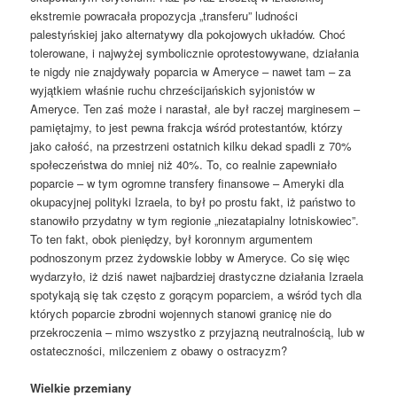
ekstremie powracała propozycja „transferu” ludności
palestyńskiej jako alternatywy dla pokojowych układów. Choć
tolerowane, i najwyżej symbolicznie oprotestowywane, działania
te nigdy nie znajdywały poparcia w Ameryce – nawet tam – za
wyjątkiem właśnie ruchu chrześcijańskich syjonistów w
Ameryce. Ten zaś może i narastał, ale był raczej marginesem –
pamiętajmy, to jest pewna frakcja wśród protestantów, którzy
jako całość, na przestrzeni ostatnich kilku dekad spadli z 70%
społeczeństwa do mniej niż 40%. To, co realnie zapewniało
poparcie – w tym ogromne transfery finansowe – Ameryki dla
okupacyjnej polityki Izraela, to był po prostu fakt, iż państwo to
stanowiło przydatny w tym regionie „niezatapialny lotniskowiec”.
To ten fakt, obok pieniędzy, był koronnym argumentem
podnoszonym przez żydowskie lobby w Ameryce. Co się więc
wydarzyło, iż dziś nawet najbardziej drastyczne działania Izraela
spotykają się tak często z gorącym poparciem, a wśród tych dla
których poparcie zbrodni wojennych stanowi granicę nie do
przekroczenia – mimo wszystko z przyjazną neutralnością, lub w
ostateczności, milczeniem z obawy o ostracyzm?
Wielkie przemiany