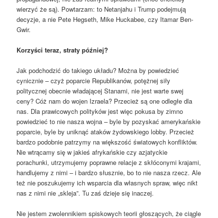
wierzyć że są). Powtarzam: to Netanjahu i Trump podejmują
decyzje, a nie Pete Hegseth, Mike Huckabee, czy Itamar Ben-
Gwir.
Korzyści teraz, straty później?
Jak podchodzić do takiego układu? Można by powiedzieć
cynicznie – czyż poparcie Republikanów, potężnej siły
politycznej obecnie władającej Stanami, nie jest warte swej
ceny? Cóż nam do wojen Izraela? Przecież są one odległe dla
nas. Dla prawicowych polityków jest więc pokusa by zimno
powiedzieć to nie nasza wojna – byle by pozyskać amerykańskie
poparcie, byle by uniknąć ataków żydowskiego lobby. Przecież
bardzo podobnie patrzymy na większość światowych konfliktów.
Nie wtrącamy się w jakieś afrykańskie czy azjatyckie
porachunki, utrzymujemy poprawne relacje z skłóconymi krajami,
handlujemy z nimi – i bardzo słusznie, bo to nie nasza rzecz. Ale
też nie poszukujemy ich wsparcia dla własnych spraw, więc nikt
nas z nimi nie „skleja”. Tu zaś dzieje się inaczej.
Nie jestem zwolennikiem spiskowych teorii głoszących, że ciągle