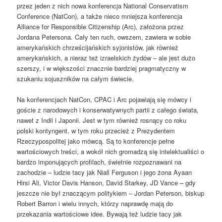
przez jeden z nich nowa konferencja National Conservatism
Conference (NatCon), a także nieco mniejsza konferencja
Alliance for Responsible Citizenship (Arc), założona przez
Jordana Petersona. Cały ten ruch, owszem, zawiera w sobie
amerykańskich chrześcijańskich syjonistów, jak również
amerykańskich, a nieraz też izraelskich żydów – ale jest dużo
szerszy, i w większości znacznie bardziej pragmatyczny w
szukaniu sojuszników na całym świecie.
Na konferencjach NatCon, CPAC i Arc pojawiają się mówcy i
goście z narodowych i konserwatywnych partii z całego świata,
nawet z Indii i Japonii. Jest w tym również rosnący co roku
polski kontyngent, w tym roku przecież z Prezydentem
Rzeczypospolitej jako mówcą. Są to konferencje pełne
wartościowych treści, a wokół nich gromadzą się intelektualiści o
bardzo imponujących profilach, świetnie rozpoznawani na
zachodzie – ludzie tacy jak Niall Ferguson i jego żona Ayaan
Hirsi Ali, Victor Davis Hanson, David Starkey, JD Vance – gdy
jeszcze nie był znaczącym politykiem – Jordan Peterson, biskup
Robert Barron i wielu innych, którzy naprawdę mają do
przekazania wartościowe idee. Bywają też ludzie tacy jak