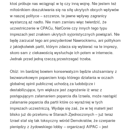
ktoś próbuje nas wciągnąć w tę czy inną wojnę. Nie jestem też
miłośnikiem doszukiwania się na siłę ukrytych obcych wpływów
w naszej polityce – szczerze, te jawne wpływy zagranicy
wystarczą aż nadto. Nie mam zamiaru więc twierdzić, że
uczestniczenie w CPACu, NatConie czy innych tego typu
imprezach jest znakiem ukrytych syjonistycznych powiązań. Nie
będę zarzucał tego ani prezydentowi Nawrockiemu, ani politykom
z jakiejkolwiek partii, którym zdarza się wybierać na te imprezy,
skoro sam z ciekawością wysłuchuje ich potem w internecie.
Jednak przed jedną rzeczą przestrzegać trzeba.
Otóż: im bardziej bowiem konserwatyzm będzie utożsamiany z
bezwarunkowym poparciem kraju którego działania w oczach
globalnej opinii publicznej uchodzą za ludobójcze i
destabilizujące, tym większe jest zagrożenie iż wraz z
postępującym załamaniem poparcia dla Izraela, może nastąpić
załamanie poparcia dla partii które co wyraźniej w tych
imprezach uczestniczą. Wydaje się zaś, że w tej materii jest
blisko już do przełomu w Stanach Zjednoczonych – już teraz
Izrael stał się tak toksyczny wśród Demokratów, że czerpanie
pieniędzy z żydowskiego lobby – organizacji AIPAC – jest