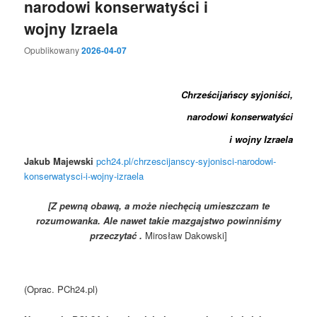
narodowi konserwatyści i
wojny Izraela
Opublikowany
2026-04-07
Chrześcijańscy syjoniści,
narodowi konserwatyści
i wojny Izraela
Jakub Majewski
pch24.pl/chrzescijanscy-syjonisci-narodowi-
konserwatysci-i-wojny-izraela
[Z pewną obawą, a może niechęcią umieszczam te
rozumowanka. Ale nawet takie mazgajstwo powinniśmy
przeczytać .
Mirosław Dakowski]
(Oprac. PCh24.pl)