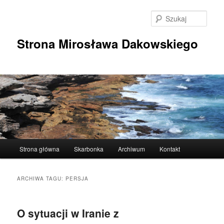
Przeskocz
Przeskocz
do
do
Szuka
tekstu
widgetów
Strona Mirosława Dakowskiego
Główne
Strona główna
Skarbonka
Archiwum
Kontakt
menu
ARCHIWA TAGU:
PERSJA
O sytuacji w Iranie z