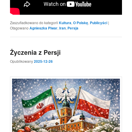
Zaszufladkowano do kategorii
Kultura
,
O Polskę
,
Publicyści
|
Otagowano
Agnieszka Piwar
,
Iran
,
Persja
Życzenia z Persji
Opublikowany
2025-12-26