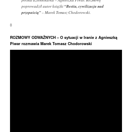
polska dziennikarka – Agnieszka Piwar. Rozmowę
poprowadził autor książki
“Bestia, cywilizacja nad
przepaścią”
– Marek Tomasz Chodorowski.
◊
ROZMOWY ODWAŻNYCH – O sytuacji w Iranie z Agnieszką
Piwar rozmawia Marek Tomasz Chodorowski